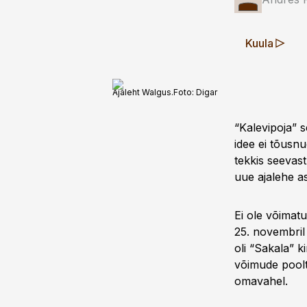
Kuula
Ajaleht Walgus.
Foto:
Digar
“Kalevipoja” s
idee ei tõusnu
tekkis seevas
uue ajalehe as
Ei ole võimatu
25. novembril
oli “Sakala” ki
võimude poolt
omavahel.