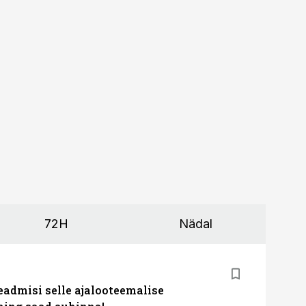
72H
Nädal
eadmisi selle ajalooteemalise