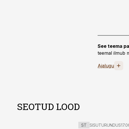
See teema pa
teemal ilmub m
Ajalugu
SEOTUD LOOD
ST
SISUTURUNDUS
17.0