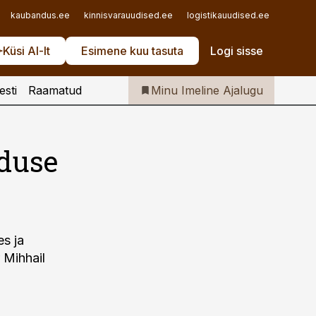
Iseteenindus
kaubandus.ee
kinnisvarauudised.ee
logistikauudised.ee
mu.ee
Telli Imeline Ajalugu
Küsi AI-lt
Esimene kuu tasuta
Logi sisse
esti
Raamatud
Minu Imeline Ajalugu
nduse
es ja
 Mihhail