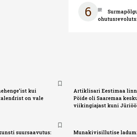
6
Surmapõlgur
ohutusrevoluts
nehenge’ist kui
Artiklisari Eestimaa lin
alendrist on vale
Pöide oli Saaremaa kesk
viikingiajast kuni Jüriöö
kunsti suursaavutus:
Munakivisillutise ladum