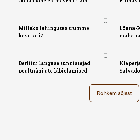
Õhuässade esimesed trikid
Kuidas 
Milleks lahingutes trumme
Lõuna-K
kasutati?
maha ra
Berliini languse tunnistajad:
Klaperja
pealtnägijate läbielamised
Salvado
Rohkem sõjast