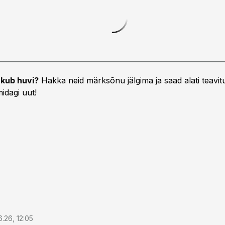
kub huvi?
Hakka neid märksõnu jälgima ja saad alati teavitu
idagi uut!
6.26, 12:05