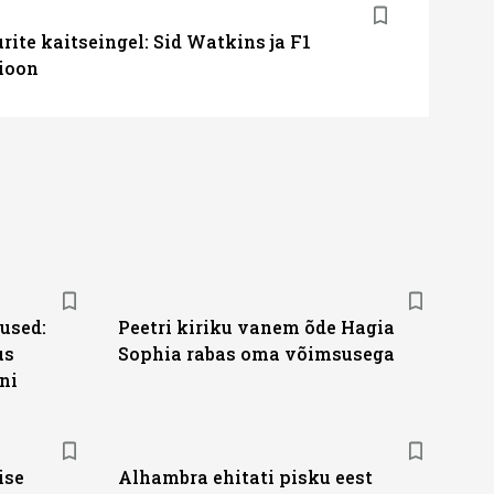
ite kaitseingel: Sid Watkins ja F1
ioon
nused:
Peetri kiriku vanem õde Hagia
us
Sophia rabas oma võimsusega
ni
ise
Alhambra ehitati pisku eest