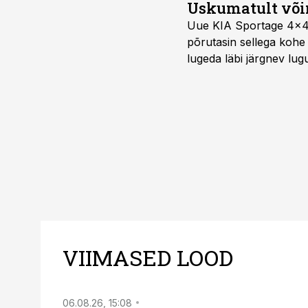
Uskumatult või
Uue KIA Sportage 4x4 H
põrutasin sellega kohe 
lugeda läbi järgnev lug
VIIMASED LOOD
06.08.26, 15:08