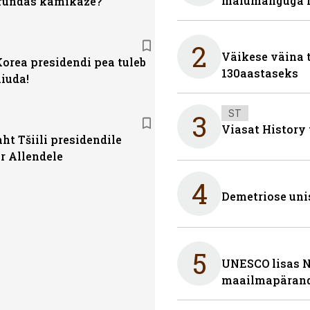
mälumänguga n
ründas kamikaze?
2
Väikese väina 
orea presidendi pea tuleb
130aastaseks
iuda!
ST
3
Viasat History
ht Tšiili presidendile
r Allendele
4
Demetriose uni
5
UNESCO lisas 
maailmapärand