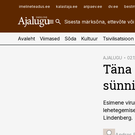
ehitusuudised.ee
raamatupidaja.ee
imelineteadus.ee
kalastaja.ee
aripaev.ee
dv.ee
bestm
finantsuudised.ee
toostusuudised.ee
aritehnoloogia.ee
Avaleht
Viimased
Sõda
Kultuur
Tsivilisatsioon
cebook
AJALUGU
02.1
Täna 
Twitter)
kedIn
sünn
ail
k
Esimene viru
lehetegemise
Lindenberg.
Andres 