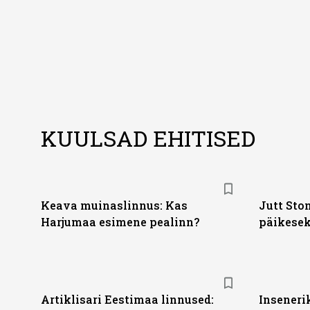
KUULSAD EHITISED
Keava muinaslinnus: Kas
Jutt Sto
Harjumaa esimene pealinn?
päikesek
Artiklisari Eestimaa linnused:
Inseneri