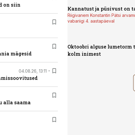
 on siin
Kannatust ja püsivust on t
Riigivanem Konstantin Pätsi arvam
vabariigi 4. aastapäeval
Oktoobri alguse lumetorm 
ania mägesid
kolm inimest
04.08.26, 13:11
tamissoovitused
u alla saama