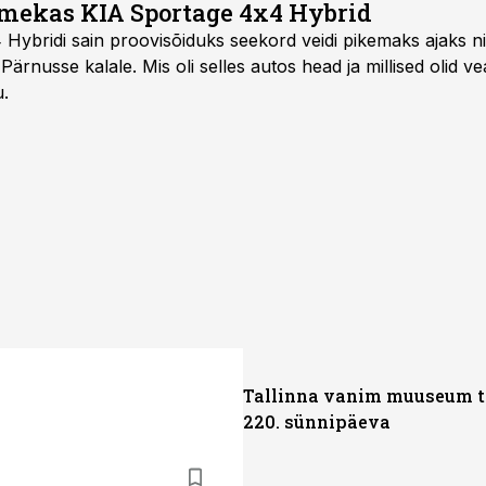
mekas KIA Sportage 4x4 Hybrid
ybridi sain proovisõiduks seekord veidi pikemaks ajaks ni
Pärnusse kalale. Mis oli selles autos head ja millised olid v
u.
Tallinna vanim muuseum t
220. sünnipäeva