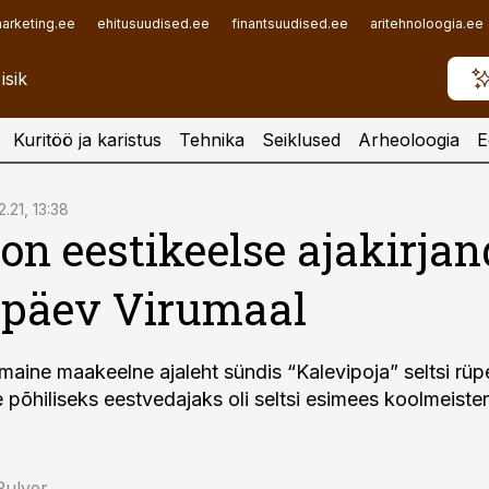
arketing.ee
ehitusuudised.ee
finantsuudised.ee
aritehnoloogia.ee
Kuritöö ja karistus
Tehnika
Seiklused
Arheoloogia
E
2.21, 13:38
on eestikeelse ajakirja
ipäev Virumaal
maine maakeelne ajaleht sündis “Kalevipoja” seltsi rüp
 põhiliseks eestvedajaks oli seltsi esimees koolmeister
Pulver