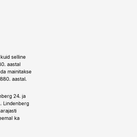
kuid selline
80. aastal
rda mainitakse
880. aastal.
nberg 24. ja
n. Lindenberg
arajasti
teemal ka