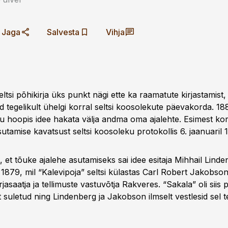
Jaga
Salvesta
Vihja
eltsi põhikirja üks punkt nägi ette ka raamatute kirjastamist, 
d tegelikult ühelgi korral seltsi koosolekute päevakorda. 18
tu hoopis idee hakata välja andma oma ajalehte. Esimest ko
utamise kavatsust seltsi koosoleku protokollis 6. jaanuaril 1
, et tõuke ajalehe asutamiseks sai idee esitaja Mihhail Linde
 1879, mil “Kalevipoja” seltsi külastas Carl Robert Jakobso
rjasaatja ja tellimuste vastuvõtja Rakveres. “Sakala” oli siis p
 suletud ning Lindenberg ja Jakobson ilmselt vestlesid sel 