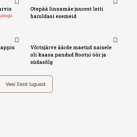
arvis
Otepää linnamäe juurest leiti
uslugu
haruldasi esemeid
tappis
Võrtsjärve äärde maetud naisele
oli kaasa pandud Rootsi öör ja
südasõlg
Veel Eesti lugusid