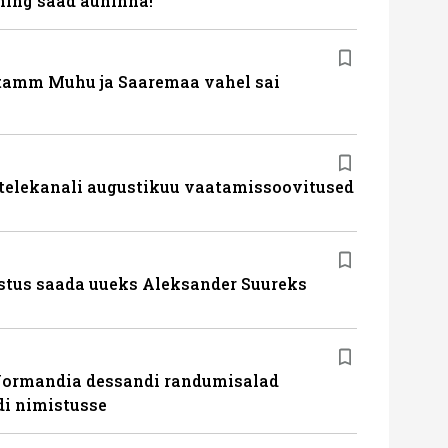
ing saad auhinna!
tamm Muhu ja Saaremaa vahel sai
 telekanali augustikuu vaatamissoovitused
stus saada uueks Aleksander Suureks
Normandia dessandi randumisalad
i nimistusse