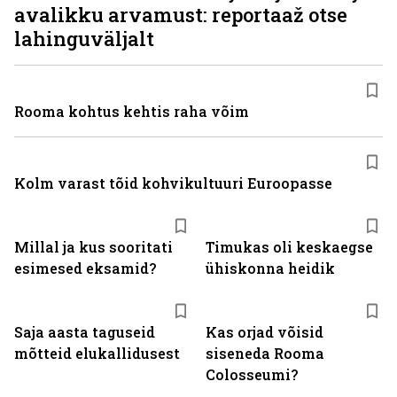
avalikku arvamust: reportaaž otse
lahinguväljalt
Rooma kohtus kehtis raha võim
Kolm varast tõid kohvikultuuri Euroopasse
Millal ja kus sooritati
Timukas oli keskaegse
esimesed eksamid?
ühiskonna heidik
Saja aasta taguseid
Kas orjad võisid
mõtteid elukallidusest
siseneda Rooma
Colosseumi?