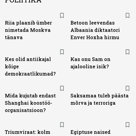
Riia plaanib ümber
Betoon leevendas
nimetada Moskva
Albaania diktaatori
tänava
Enver Hoxha hirmu
Kes olid antiikajal
Kas onu Sam on
kõige
ajalooline isik?
demokraatlikumad?
Mida kujutab endast
Saksamaa tuleb päästa
Shanghai koostöö­
mõrva ja terroriga
organisatsioon?
Triumviraat: kolm
Egiptuse naised