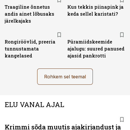
Traagiline õnnetus
Kus tekkis piinapink ja
andis ainet lõbusaks
keda sellel karistati?
järelkajaks
Rongiröövlid, preeria
Püramiidskeemide
tunnustamata
ajalugu: suured panused
kangelased
ajasid pankrotti
Rohkem sel teemal
ELU VANAL AJAL
Krimmi sõda muutis ajakirjandust ja