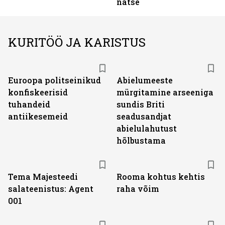
natse
KURITÖÖ JA KARISTUS
Euroopa politseinikud
Abielumeeste
konfiskeerisid
mürgitamine arseeniga
tuhandeid
sundis Briti
antiikesemeid
seadusandjat
abielulahutust
hõlbustama
Tema Majesteedi
Rooma kohtus kehtis
salateenistus: Agent
raha võim
001