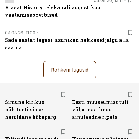
04.08.26, 13:11
Viasat History telekanali augustikuu
vaatamissoovitused
04.08.26, 11:00
Sada aastat tagasi: asunikud hakkasid jalgu alla
saama
Rohkem lugusid
Simuna kirikus
Eesti muuseumist tuli
pühitseti sisse
välja maailmas
haruldane hõbepärg
ainulaadne ripats