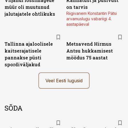
Viljandi lossimägede
Kannatust ja püsivust
müür oli muutunud
on tarvis
jalutajatele ohtlikuks
Riigivanem Konstantin Pätsi
arvamuslugu vabariigi 4.
aastapäeval
Tallinna ajaloolisele
Metsavend Hirmus
kaitserajatisele
Antsu hukkamisest
pannakse püsti
möödus 75 aastat
spordiväljakud
Veel Eesti lugusid
SÕDA