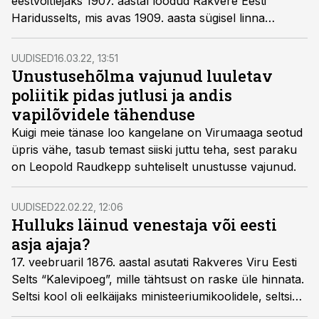
eestvõitlejaks 1907. aastal loodud Rakvere Eesti
Haridusselts, mis avas 1909. aasta sügisel linna
esimese eestikeelse kooli. Kooli juhatajaks kutsuti noor
õpetaja ja hilisem tuntud diplomaat ja poliitik Julius
UUDISED
16.03.22, 13:51
Friedrich Seljamaa.
Unustusehõlma vajunud luuletav
poliitik pidas jutlusi ja andis
vapilõvidele tähenduse
Kuigi meie tänase loo kangelane on Virumaaga seotud
üpris vähe, tasub temast siiski juttu teha, sest paraku
on Leopold Raudkepp suhteliselt unustusse vajunud.
UUDISED
22.02.22, 12:06
Hulluks läinud venestaja või eesti
asja ajaja?
17. veebruaril 1876. aastal asutati Rakveres Viru Eesti
Selts “Kalevipoeg”, mille tähtsust on raske üle hinnata.
Seltsi kool oli eelkäijaks ministeeriumikoolidele, seltsi
näitering kandis endas teatri rajamise ideed ning selts