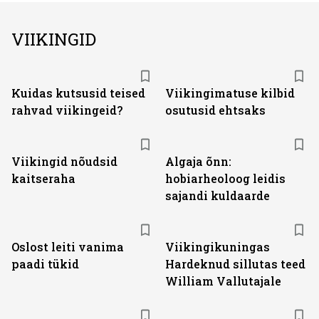
VIIKINGID
Kuidas kutsusid teised
Viikingimatuse kilbid
rahvad viikingeid?
osutusid ehtsaks
Viikingid nõudsid
Algaja õnn:
kaitseraha
hobiarheoloog leidis
sajandi kuldaarde
Oslost leiti vanima
Viikingikuningas
paadi tükid
Hardeknud sillutas teed
William Vallutajale