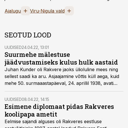
Ajalugu
Viru-Nigula vald
SEOTUD LOOD
UUDISED
24.04.22, 13:01
Suurmehe mälestuse
jäädvustamiseks kulus hulk aastaid
Juhan Kunder oli Rakvere jaoks ülioluline mees ning
sellest saadi ka aru. Asjaajamine võttis küll aega, kuid
mehe 50. surmaaastapäeval, 24. aprillil 1938, avati
talle Rakveres monument.
UUDISED
08.04.22, 14:15
Esimene diplomaat pidas Rakveres
koolipapa ametit
Eelmise sajandi alguses oli Rakveres eestluse