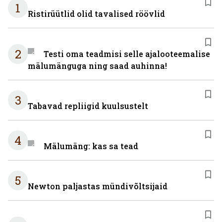
1
Ristirüütlid olid tavalised röövlid
2
Testi oma teadmisi selle ajalooteemalise
mälumänguga ning saad auhinna!
3
Tabavad repliigid kuulsustelt
4
Mälumäng: kas sa tead
5
Newton paljastas mündivõltsijaid