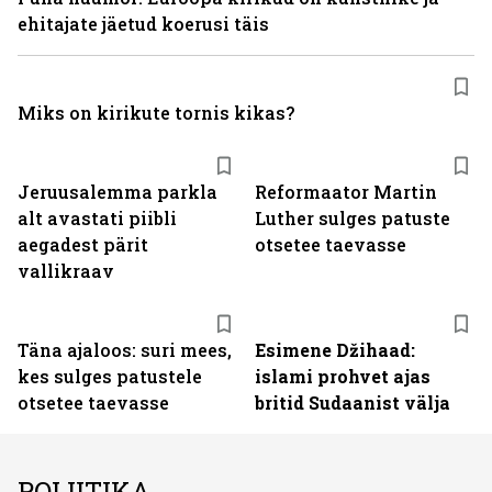
ehitajate jäetud koerusi täis
Miks on kirikute tornis kikas?
Jeruusalemma parkla
Reformaator Martin
alt avastati piibli
Luther sulges patuste
aegadest pärit
otsetee taevasse
vallikraav
Täna ajaloos: suri mees,
Esimene Džihaad:
kes sulges patustele
islami prohvet ajas
otsetee taevasse
britid Sudaanist välja
POLIITIKA