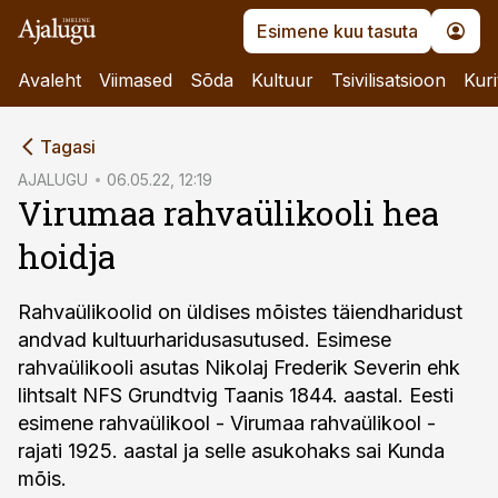
Esimene kuu tasuta
Avaleht
Viimased
Sõda
Kultuur
Tsivilisatsioon
Kuri
cebook
Tagasi
Twitter)
AJALUGU
06.05.22, 12:19
Virumaa rahvaülikooli hea
kedIn
hoidja
ail
k
Rahvaülikoolid on üldises mõistes täiendharidust
andvad kultuurharidusasutused. Esimese
rahvaülikooli asutas Nikolaj Frederik Severin ehk
lihtsalt NFS Grundtvig Taanis 1844. aastal. Eesti
esimene rahvaülikool - Virumaa rahvaülikool -
rajati 1925. aastal ja selle asukohaks sai Kunda
mõis.