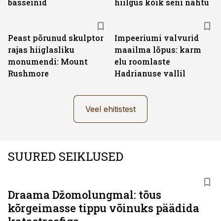
basseinid
hiilgus kõik seni nähtu
Peast põrunud skulptor
Impeeriumi valvurid
rajas hiiglasliku
maailma lõpus: karm
monumendi: Mount
elu roomlaste
Rushmore
Hadrianuse vallil
Veel ehitistest
SUURED SEIKLUSED
Draama Džomolungmal: tõus
kõrgeimasse tippu võinuks päädida