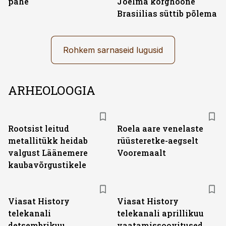
pähe
Joelma kõrghoone
Brasiilias süttib põlema
Rohkem sarnaseid lugusid
ARHEOLOOGIA
Rootsist leitud
Roela aare venelaste
metallitükk heidab
rüüsteretke-aegselt
valgust Läänemere
Vooremaalt
kaubavõrgustikele
ST
ST
Viasat History
Viasat History
telekanali
telekanali aprillikuu
detsembrikuu
vaatamissoovitused