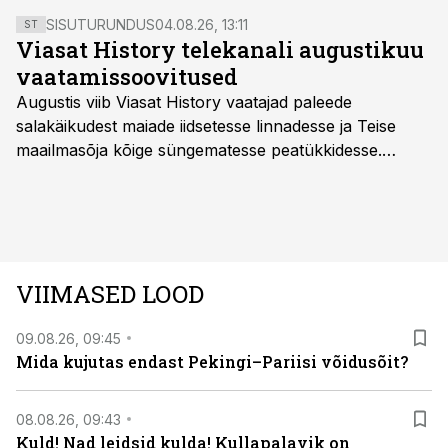
oli ka kohalike eesti poliitikute taimelavaks. Seltsi
SISUTURUNDUS
04.08.26, 13:11
ST
koolihariduse hingeks oli Mihhail Lindenberg, kelle
Viasat History telekanali augustikuu
sünnist möödub täna 172 aastat.
vaatamissoovitused
Augustis viib Viasat History vaatajad paleede
salakäikudest maiade iidsetesse linnadesse ja Teise
maailmasõja kõige süngematesse peatükkidesse.
Kuninglike dünastiate intriigid, värsked arheoloogilised
avastused ning seni nägemata kaadrid Kolmanda riigi
argielust avavad ajaloo tuntud sündmused täiesti uuest
vaatenurgast. Viasat History on saadaval kõikide Eesti
teleoperaatorite kaudu. Tutvu telekavaga:
VIIMASED LOOD
viasathistory.eu/ee
09.08.26, 09:45
Mida kujutas endast Pekingi–Pariisi võidusõit?
08.08.26, 09:43
Kuld! Nad leidsid kulda! Kullapalavik on