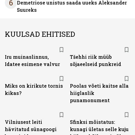
6
Demetriose unistus saada uueks Aleksander
Suureks
KUULSAD EHITISED
Iru muinaslinnus,
Tšehhi riik müüb
Idatee esimene valvur
sõjaeelseid punkreid
Miks on kirikute tornis
Poolas võeti kaitse alla
kikas?
hiiglaslik
punamonument
Vilniusest leiti
Sfinksi mõistatus:
hävitatud sünagoogi
kunagi ületas selle kuju