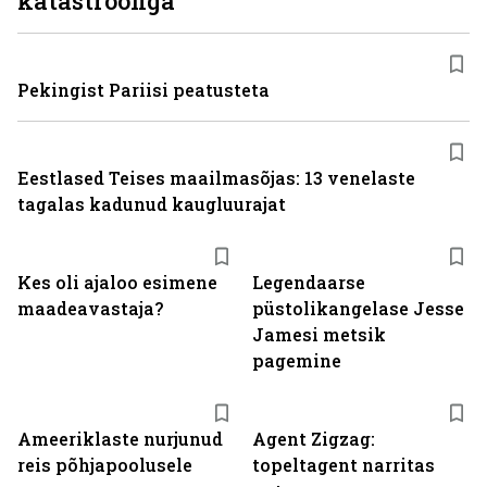
katastroofiga
Pekingist Pariisi peatusteta
Eestlased Teises maailmasõjas: 13 venelaste
tagalas kadunud kaugluurajat
Kes oli ajaloo esimene
Legendaarse
maadeavastaja?
püstolikangelase Jesse
Jamesi metsik
pagemine
Ameeriklaste nurjunud
Agent Zigzag:
reis põhjapoolusele
topeltagent narritas