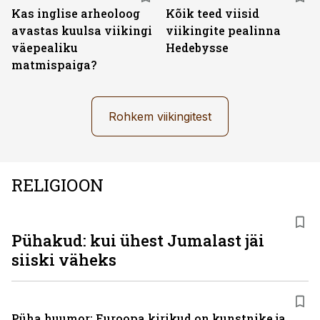
Kas inglise arheoloog
Kõik teed viisid
avastas kuulsa viikingi
viikingite pealinna
väepealiku
Hedebysse
matmispaiga?
Rohkem viikingitest
RELIGIOON
Pühakud: kui ühest Jumalast jäi
siiski väheks
Püha huumor: Euroopa kirikud on kunstnike ja