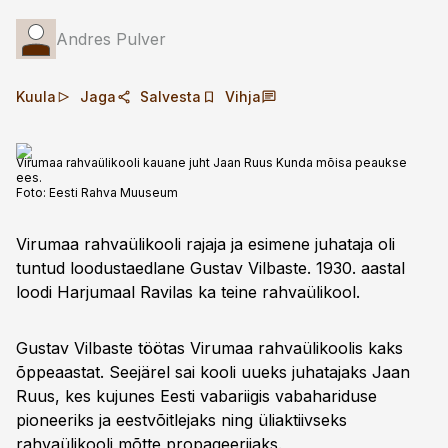
Andres Pulver
Kuula
Jaga
Salvesta
Vihja
Virumaa rahvaülikooli kauane juht Jaan Ruus Kunda mõisa peaukse
ees.
Foto:
Eesti Rahva Muuseum
Virumaa rahvaülikooli rajaja ja esimene juhataja oli
tuntud loodustaedlane Gustav Vilbaste. 1930. aastal
loodi Harjumaal Ravilas ka teine rahvaülikool.
Gustav Vilbaste töötas Virumaa rahvaülikoolis kaks
õppeaastat. Seejärel sai kooli uueks juhatajaks Jaan
Ruus, kes kujunes Eesti vabariigis vabahariduse
pioneeriks ja eestvõitlejaks ning üliaktiivseks
rahvaülikooli mõtte propageerijaks.