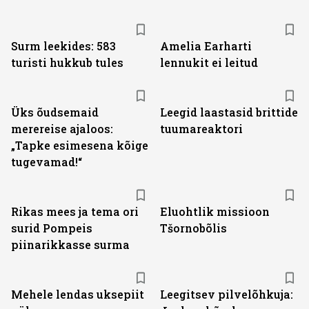
Surm leekides: 583
Amelia Earharti
turisti hukkub tules
lennukit ei leitud
Üks õudsemaid
Leegid laastasid brittide
merereise ajaloos:
tuumareaktori
„Tapke esimesena kõige
tugevamad!“
Rikas mees ja tema ori
Eluohtlik missioon
surid Pompeis
Tšornobõlis
piinarikkasse surma
Mehele lendas uksepiit
Leegitsev pilvelõhkuja: