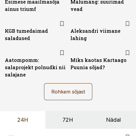
Esimese maailmasõja
Mälumäng: suurimad
ainus triumf
vead
KGB tumedaimad
Aleksandri viimane
saladused
lahing
Aatompomm:
Miks kaotas Kartaago
salaprojekt polnudki nii
Puunia sõjad?
salajane
Rohkem sõjast
24H
72H
Nädal