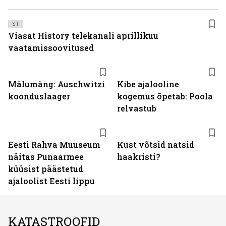
ST
Viasat History telekanali aprillikuu
vaatamissoovitused
Mälumäng: Auschwitzi
Kibe ajalooline
koonduslaager
kogemus õpetab: Poola
relvastub
Eesti Rahva Muuseum
Kust võtsid natsid
näitas Punaarmee
haakristi?
küüsist päästetud
ajaloolist Eesti lippu
KATASTROOFID