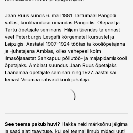
Jaan Ruus sündis 6. mail 1881 Tartumaal Pangodi
vallas, koolihariduse omandas Pangodis, Otepääl ja
Tartu õpetajate seminaris. Hiljem täiendas ta ennast
veel Peterburgis Lesgafti kõrgematel kursustel ja
Leipzigis. Aastatel 1907-1924 töötas ta kooliõpetajana
ja -juhatajana Amblas, olles vahepeal kolm
ilmasõjaaastat Sahkapuu põllutöö- ja majapidamiskooli
õpetajaks. Amblast suundus Jaan Ruus õpetajaks
Läänemaa õpetajate seminari ning 1927. aastal sai
temast Virumaa rahvaülikooli juhataja.
See teema pakub huvi?
Hakka neid märksõnu jälgima
ja saad alati teavituse, kui sel teemal ilmub midagi uut!