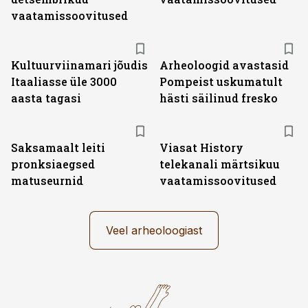
vaatamissoovitused
Kultuurviinamari jõudis
Arheoloogid avastasid
Itaaliasse üle 3000
Pompeist uskumatult
aasta tagasi
hästi säilinud fresko
ST
Saksamaalt leiti
Viasat History
pronksiaegsed
telekanali märtsikuu
matuseurnid
vaatamissoovitused
Veel arheoloogiast