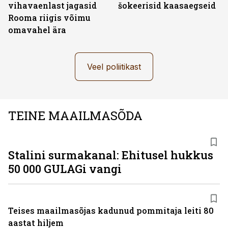
vihavaenlast jagasid
šokeerisid kaasaegseid
Rooma riigis võimu
omavahel ära
Veel poliitikast
TEINE MAAILMASÕDA
Stalini surmakanal: Ehitusel hukkus
50 000 GULAGi vangi
Teises maailmasõjas kadunud pommitaja leiti 80
aastat hiljem