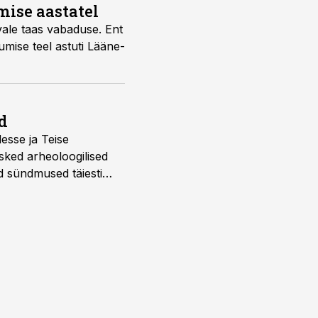
mise aastatel
vale taas vabaduse. Ent
umise teel astuti Lääne-
d
desse ja Teise
sked arheoloogilised
d sündmused täiesti
u. Tutvu telekavaga: