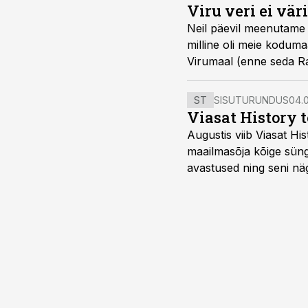
Viru veri ei vä
Neil päevil meenutame 
milline oli meie koduma
Virumaal (enne seda Ra
ST
SISUTURUNDUS
04.0
Viasat History 
Augustis viib Viasat Hi
maailmasõja kõige sünge
avastused ning seni nä
uuest vaatenurgast. Via
viasathistory.eu/ee