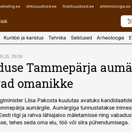
arketing.ee
ehitusuudised.ee
finantsuudised.ee
aritehnoloogia.ee
Kuritöö ja karistus
Tehnika
Seiklused
Arheoloogia
E
05.25, 09:36
duse Tammepärja aumä
vad omanikke
digiminister Liisa Pakosta kuulutas avatuks kandidaatid
mmepärja aumärgile. Aumärgiga tunnustatakse inimesi
esti riigi ja rahva lähiajaloo mäletamisse ning vabadus
se, tehes seda oma elu, töö või siira pühendumisega.