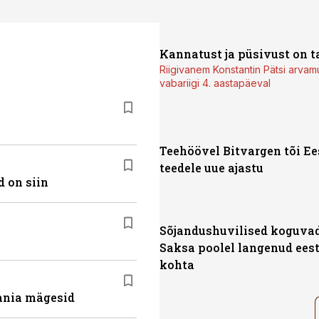
Kannatust ja püsivust on t
Riigivanem Konstantin Pätsi arvam
vabariigi 4. aastapäeval
Teehöövel Bitvargen tõi Ee
teedele uue ajastu
 on siin
Sõjandushuvilised koguvad
Saksa poolel langenud eest
kohta
ania mägesid