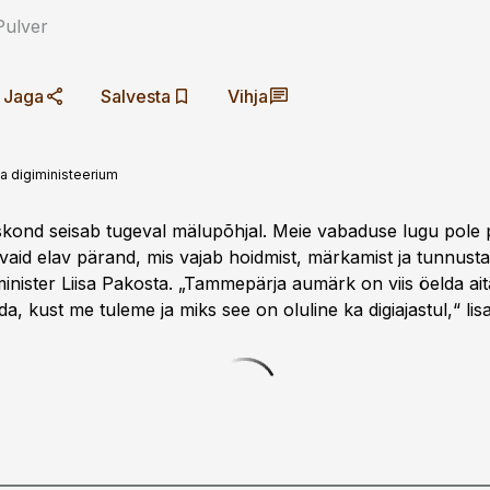
Pulver
Jaga
Salvesta
Vihja
 ja digiministeerium
skond seisab tugeval mälupõhjal. Meie vabaduse lugu pole
 vaid elav pärand, mis vajab hoidmist, märkamist ja tunnust
igiminister Liisa Pakosta. „Tammepärja aumärk on viis öelda ait
da, kust me tuleme ja miks see on oluline ka digiajastul,“ lis