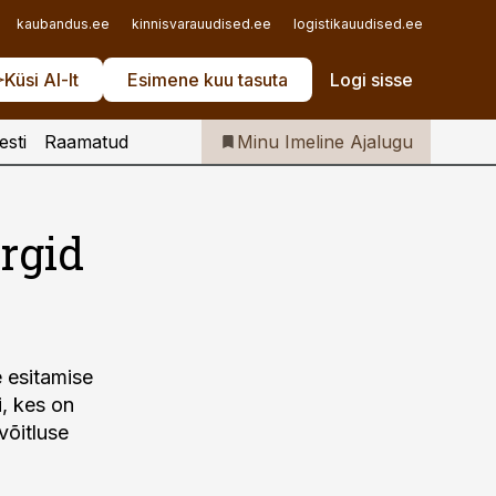
Iseteenindus
kaubandus.ee
kinnisvarauudised.ee
logistikauudised.ee
mu.ee
Telli Imeline Ajalugu
Küsi AI-lt
Esimene kuu tasuta
Logi sisse
esti
Raamatud
Minu Imeline Ajalugu
rgid
e esitamise
, kes on
võitluse