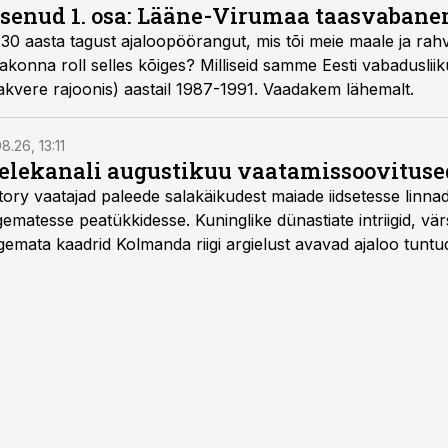
risenud 1. osa: Lääne-Virumaa taasvabane
30 aasta tagust ajaloopöörangut, mis tõi meie maale ja rah
akonna roll selles kõiges? Milliseid samme Eesti vabadusliik
kvere rajoonis) aastail 1987-1991. Vaadakem lähemalt.
8.26, 13:11
telekanali augustikuu vaatamissoovituse
story vaatajad paleede salakäikudest maiade iidsetesse linna
matesse peatükkidesse. Kuninglike dünastiate intriigid, vär
gemata kaadrid Kolmanda riigi argielust avavad ajaloo tuntu
sat History on saadaval kõikide Eesti teleoperaatorite kaud