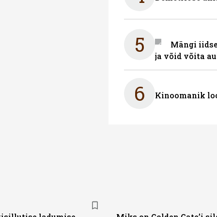
5
Mängi iidse
ja võid võita a
6
Kinoomanik loo
sillutise ladumise
Miks on Golden Gate’i sil