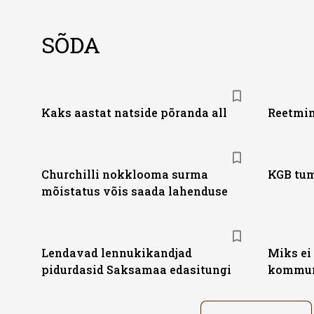
SÕDA
Kaks aastat natside põranda all
Reetmin
Churchilli nokklooma surma
KGB tu
mõistatus võis saada lahenduse
Lendavad lennukikandjad
Miks ei
pidurdasid Saksamaa edasitungi
kommun