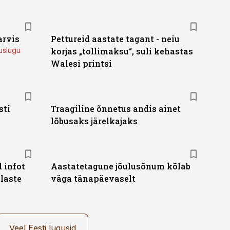
arvis
Pettureid aastate tagant - neiu
uslugu
korjas „tollimaksu“, suli kehastas
Walesi printsi
sti
Traagiline õnnetus andis ainet
lõbusaks järelkajaks
 infot
Aastatetagune jõulusõnum kõlab
laste
väga tänapäevaselt
Veel Eesti lugusid