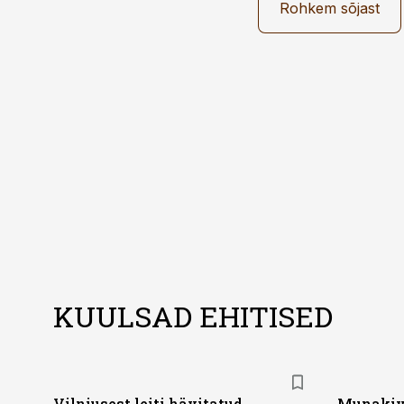
Rohkem sõjast
KUULSAD EHITISED
Vilniusest leiti hävitatud
Munakivi