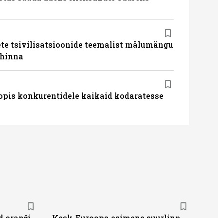
te tsivilisatsioonide teemalist mälumängu
uhinna
pis konkurentidele kaikaid kodaratesse
d oranži
Kesk-Euroopa esimene suurlinn -