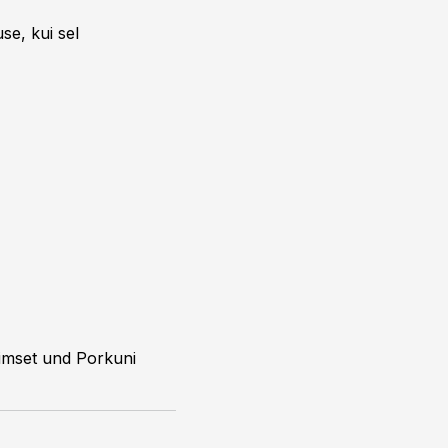
se, kui sel
iimset und Porkuni