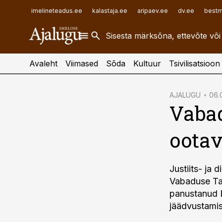
ehitusuudised.ee
raamatupidaja.ee
imelineteadus.ee
kalastaja.ee
aripaev.ee
dv.ee
bestm
finantsuudised.ee
toostusuudised.ee
aritehnoloogia.ee
Avaleht
Viimased
Sõda
Kultuur
Tsivilisatsioon
cebook
AJALUGU
06.
Vaba
Twitter)
kedIn
oota
ail
k
Justiits- ja 
Vabaduse Ta
panustanud E
jäädvustamis