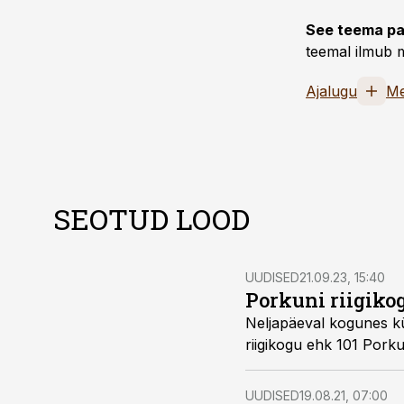
See teema pa
teemal ilmub m
Ajalugu
Me
SEOTUD LOOD
UUDISED
21.09.23, 15:40
Porkuni riigiko
Neljapäeval kogunes kü
riigikogu ehk 101 Pork
UUDISED
19.08.21, 07:00