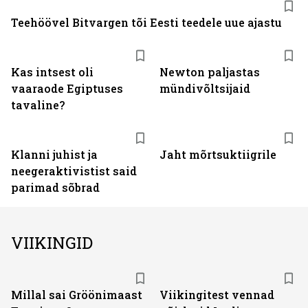
Teehöövel Bitvargen tõi Eesti teedele uue ajastu
Kas intsest oli
Newton paljastas
vaaraode Egiptuses
mündivõltsijaid
tavaline?
Klanni juhist ja
Jaht mõrtsuktiigrile
neegeraktivistist said
parimad sõbrad
VIIKINGID
Millal sai Gröönimaast
Viikingitest vennad