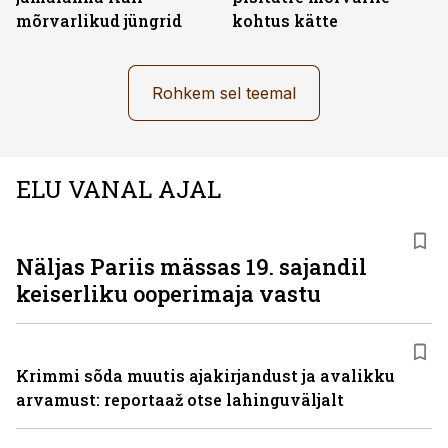
mõrvarlikud jüngrid
kohtus kätte
Rohkem sel teemal
ELU VANAL AJAL
Näljas Pariis mässas 19. sajandil
keiserliku ooperimaja vastu
Krimmi sõda muutis ajakirjandust ja avalikku
arvamust: reportaaž otse lahinguväljalt