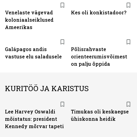
Venelaste vägevad
Kes oli konkistadoor?
koloniaalseiklused
Ameerikas
Galápagos andis
Põlisrahvaste
vastuse elu saladusele
orienteerumisvõimest
on palju õppida
KURITÖÖ JA KARISTUS
Lee Harvey Oswaldi
Timukas oli keskaegse
mõistatus: president
ühiskonna heidik
Kennedy mõrvar tapeti