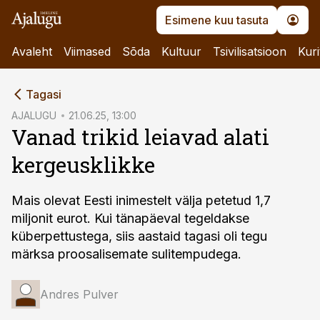
Esimene kuu tasuta
Avaleht
Viimased
Sõda
Kultuur
Tsivilisatsioon
Kuri
cebook
cebook
Tagasi
Twitter)
Twitter)
AJALUGU
21.06.25, 13:00
Vanad trikid leiavad alati
kedIn
kedIn
kergeusklikke
ail
ail
k
k
Mais olevat Eesti inimestelt välja petetud 1,7
miljonit eurot. Kui tänapäeval tegeldakse
küberpettustega, siis aastaid tagasi oli tegu
märksa proosalisemate sulitempudega.
Andres Pulver