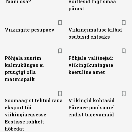
Taani osa?
võitlesid Inglismaa
pärast
Viikingite pesupäev
Viikingimatuse kilbid
osutusid ehtsaks
Põhjala suurim
Põhjala valitsejad:
kalmuküngas ei
viikingikuningate
pruugigi olla
keeruline amet
matmispaik
Soomaagist tehtud raua
Viikingid kohtasid
eksport tõi
Pürenee poolsaarel
viikingiaegsesse
endist tugevamaid
Eestisse rohkelt
hõbedat