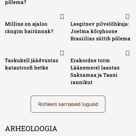
põlema?
Milline on ajaloo
Leegitsev pilvelõhkuja:
rängim hairünnak?
Joelma kõrghoone
Brasiilias süttib põlema
Taskukell jäädvustas
Erakordne torm
katastroofi hetke
Läänemerel laastas
Saksamaa ja Taani
rannikut
Rohkem sarnaseid lugusid
ARHEOLOOGIA