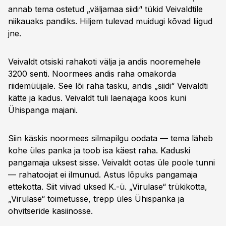
annab tema ostetud „väljamaa siidi“ tükid Veivaldtile
niikauaks pandiks. Hiljem tulevad muidugi kõvad liigud
jne.
Veivaldt otsiski rahakoti välja ja andis nooremehele
3200 senti. Noormees andis raha omakorda
riidemüüjale. See lõi raha tasku, andis „siidi“ Veivaldti
kätte ja kadus. Veivaldt tuli laenajaga koos kuni
Ühispanga majani.
Siin käskis noormees silmapilgu oodata — tema läheb
kohe üles panka ja toob isa käest raha. Kaduski
pangamaja uksest sisse. Veivaldt ootas üle poole tunni
— rahatoojat ei ilmunud. Astus lõpuks pangamaja
ettekotta. Siit viivad uksed K.-ü. „Virulase“ trükikotta,
„Virulase“ toimetusse, trepp üles Ühispanka ja
ohvitseride kasiinosse.