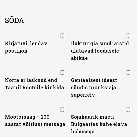
SÕDA
Kirjatuvi, lendav
Ilukirurgia sünd: arstid
postiljon
ulatavad loodusele
abikäe
Norra ei lasknud end
Geniaalsest ideest
Taanil Rootsile kinkida
sündis pronksiaja
superrelv
Mootorsaag – 100
Sõjakaarik maeti
aastat võitlust metsaga
Bulgaarias kahe elava
hobusega