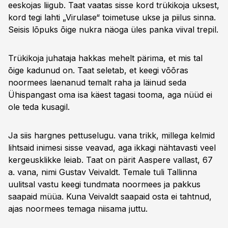
eeskojas liigub. Taat vaatas sisse kord trükikoja uksest,
kord tegi lahti „Virulase“ toimetuse ukse ja piilus sinna.
Seisis lõpuks õige nukra näoga üles panka viival trepil.
Trükikoja juhataja hakkas mehelt pärima, et mis tal
õige kadunud on. Taat seletab, et keegi võõras
noormees laenanud temalt raha ja läinud seda
Ühispangast oma isa käest tagasi tooma, aga nüüd ei
ole teda kusagil.
Ja siis hargnes pettuselugu. vana trikk, millega kelmid
lihtsaid inimesi sisse veavad, aga ikkagi nähtavasti veel
kergeusklikke leiab. Taat on pärit Aaspere vallast, 67
a. vana, nimi Gustav Veivaldt. Temale tuli Tallinna
uulitsal vastu keegi tundmata noormees ja pakkus
saapaid müüa. Kuna Veivaldt saapaid osta ei tahtnud,
ajas noormees temaga niisama juttu.