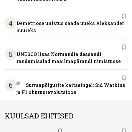
4
Demetriose unistus saada uueks Aleksander
Suureks
5
UNESCO lisas Normandia dessandi
randumisalad maailmapärandi nimistusse
6
Surmapõlgurite kaitseingel: Sid Watkins
ja F1 ohutusrevolutsioon
KUULSAD EHITISED