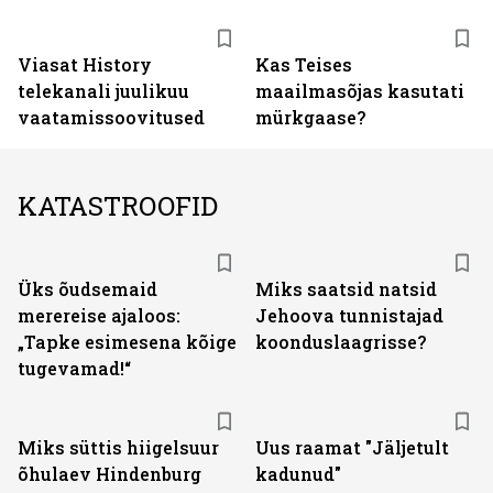
ST
Viasat History
Kas Teises
telekanali juulikuu
maailmasõjas kasutati
vaatamissoovitused
mürkgaase?
KATASTROOFID
Üks õudsemaid
Miks saatsid natsid
merereise ajaloos:
Jehoova tunnistajad
„Tapke esimesena kõige
koonduslaagrisse?
tugevamad!“
Miks süttis hiigelsuur
Uus raamat "Jäljetult
õhulaev Hindenburg
kadunud"