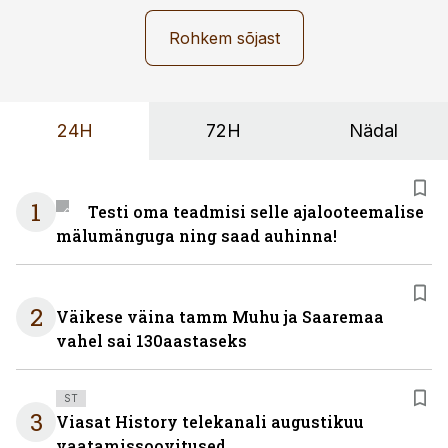
Rohkem sõjast
24H
72H
Nädal
1
Testi oma teadmisi selle ajalooteemalise
mälumänguga ning saad auhinna!
2
Väikese väina tamm Muhu ja Saaremaa
vahel sai 130aastaseks
ST
3
Viasat History telekanali augustikuu
vaatamissoovitused