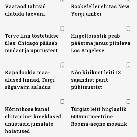
Vaaraod tahtsid
Rockefeller ehitas New
ulatuda taevani
Yorgi ümber
Terve linn tõstetakse
Hiigeltorustik peab
üles: Chicago pääseb
päästma janus piinleva
mudast ja uputustest
Los Angelese
Kapadookia maa-
Nõo kirikust leiti 13.
alused linnad, Türgi
sajandist pärit
sügavaim saladus
pühitsusrist
Kórinthose kanal
Türgist leiti hiiglaslik
ehitamine: kreeklased
600ruutmeetrine
unustasid jumalate
Rooma-aegne mosaiik
hoiatused