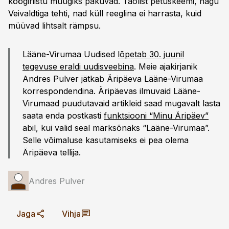
köögiriistu müügiks pakuvad. Taolist petuskeemi, nagu
Veivaldtiga tehti, nad küll reeglina ei harrasta, kuid
müüvad lihtsalt rämpsu.
Lääne-Virumaa Uudised
lõpetab 30. juunil
tegevuse eraldi uudisveebina
. Meie ajakirjanik
Andres Pulver jätkab Äripäeva Lääne-Virumaa
korrespondendina. Äripäevas ilmuvaid Lääne-
Virumaad puudutavaid artikleid saad mugavalt lasta
saata enda postkasti
funktsiooni “Minu Äripäev”
abil, kui valid seal märksõnaks “Lääne-Virumaa”.
Selle võimaluse kasutamiseks ei pea olema
Äripäeva tellija.
Andres Pulver
Jaga
Vihja