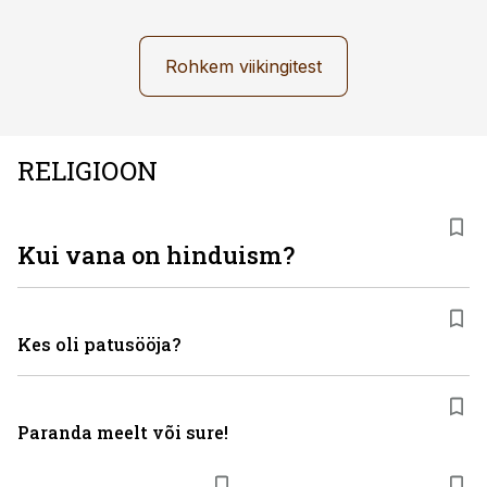
Rohkem viikingitest
RELIGIOON
Kui vana on hinduism?
Kes oli patusööja?
Paranda meelt või sure!