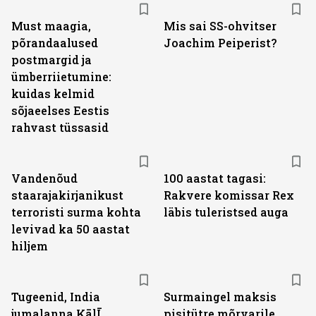
Must maagia,
Mis sai SS-ohvitser
põrandaalused
Joachim Peiperist?
postmargid ja
ümberriietumine:
kuidas kelmid
sõjaeelses Eestis
rahvast tüssasid
Vandenõud
100 aastat tagasi:
staarajakirjanikust
Rakvere komissar Rex
terroristi surma kohta
läbis tuleristsed auga
levivad ka 50 aastat
hiljem
Tugeenid, India
Surmaingel maksis
jumalanna KālĪ
pisitütre mõrvarile