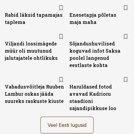
Rabid läksid tapamajas
Enesetapja põletas
taplema
maja maha
Viljandi lossimägede
Sõjandushuvilised
müür oli muutunud
koguvad infot Saksa
jalutajatele ohtlikuks
poolel langenud
eestlaste kohta
Vabadusvõitleja Ruuben
Haruldased fotod
Lambur oskas jääda
avavad Kadrioru
suureks raskuste kiuste
staadioni
sajandipikkuse loo
Veel Eesti lugusid