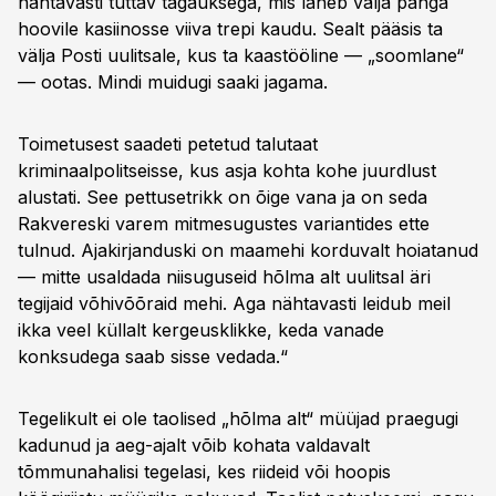
nähtavasti tuttav tagauksega, mis läheb välja panga
hoovile kasiinosse viiva trepi kaudu. Sealt pääsis ta
välja Posti uulitsale, kus ta kaastööline — „soomlane“
— ootas. Mindi muidugi saaki jagama.
Toimetusest saadeti petetud talutaat
kriminaalpolitseisse, kus asja kohta kohe juurdlust
alustati. See pettusetrikk on õige vana ja on seda
Rakvereski varem mitmesugustes variantides ette
tulnud. Ajakirjanduski on maamehi korduvalt hoiatanud
— mitte usaldada niisuguseid hõlma alt uulitsal äri
tegijaid võhivõõraid mehi. Aga nähtavasti leidub meil
ikka veel küllalt kergeusklikke, keda vanade
konksudega saab sisse vedada.“
Tegelikult ei ole taolised „hõlma alt“ müüjad praegugi
kadunud ja aeg-ajalt võib kohata valdavalt
tõmmunahalisi tegelasi, kes riideid või hoopis