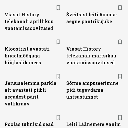
ST
Viasat History
Šveitsist leiti Rooma-
telekanali aprillikuu
aegne pantrikujuke
vaatamissoovitused
ST
Kloostrist avastati
Viasat History
hiigelmõõgaga
telekanali märtsikuu
hiiglaslik mees
vaatamissoovitused
Jeruusalemma parkla
Sõrme amputeerimine
alt avastati piibli
pidi tugevdama
aegadest pärit
ühtsustunnet
vallikraav
Poolas tuhnisid sead
Leiti Läänemere vanim