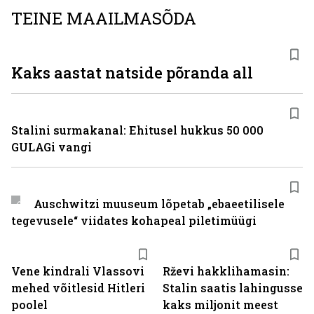
TEINE MAAILMASÕDA
Kaks aastat natside põranda all
Stalini surmakanal: Ehitusel hukkus 50 000
GULAGi vangi
Auschwitzi muuseum lõpetab „ebaeetilisele
tegevusele“ viidates kohapeal piletimüügi
Vene kindrali Vlassovi
Rževi hakklihamasin:
mehed võitlesid Hitleri
Stalin saatis lahingusse
poolel
kaks miljonit meest