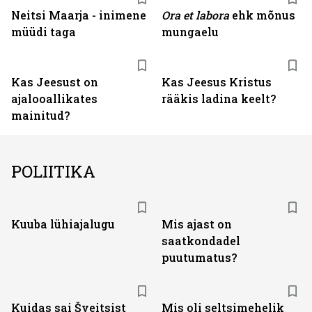
Neitsi Maarja - inimene
Ora et labora
ehk mõnus
müüdi taga
mungaelu
Kas Jeesust on
Kas Jeesus Kristus
ajalooallikates
rääkis ladina keelt?
mainitud?
POLIITIKA
Kuuba lühiajalugu
Mis ajast on
saatkondadel
puutumatus?
Kuidas sai Šveitsist
Mis oli seltsimehelik