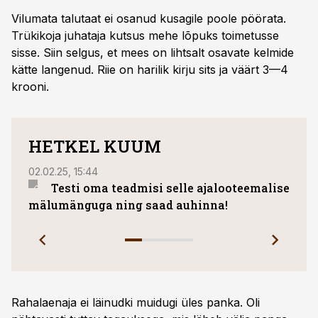
Vilumata talutaat ei osanud kusagile poole pöörata.
Trükikoja juhataja kutsus mehe lõpuks toimetusse
sisse. Siin selgus, et mees on lihtsalt osavate kelmide
kätte langenud. Riie on harilik kirju sits ja väärt 3—4
krooni.
HETKEL KUUM
02.02.25, 15:44
31.07.
Testi oma teadmisi selle ajalooteemalise
Väik
mälumänguga ning saad auhinna!
vahe
Rahalaenaja ei läinudki muidugi üles panka. Oli