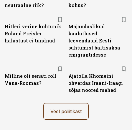
neutraalne riik?
kohus?
Hitleri verine kohtunik
Majanduslikud
Roland Freisler
kaalutlused
halastust ei tundnud
leevendasid Eesti
suhtumist baltisaksa
emigrantidesse
Milline oli senati roll
Ajatolla Khomeini
Vana-Roomas?
ohverdas Iraani-Iraagi
sõjas noored mehed
Veel poliitikast