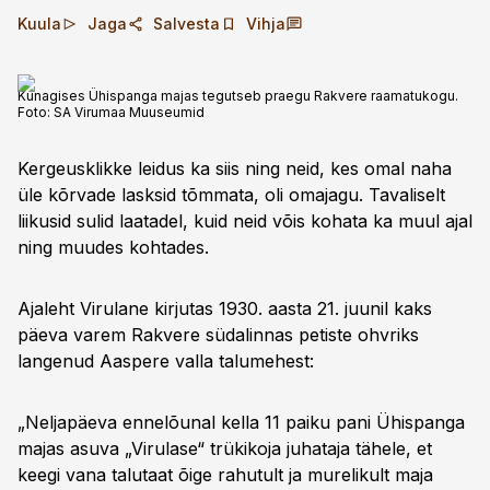
Kuula
Jaga
Salvesta
Vihja
Kunagises Ühispanga majas tegutseb praegu Rakvere raamatukogu.
Foto:
SA Virumaa Muuseumid
Kergeusklikke leidus ka siis ning neid, kes omal naha
üle kõrvade lasksid tõmmata, oli omajagu. Tavaliselt
liikusid sulid laatadel, kuid neid võis kohata ka muul ajal
ning muudes kohtades.
Ajaleht Virulane kirjutas 1930. aasta 21. juunil kaks
päeva varem Rakvere südalinnas petiste ohvriks
langenud Aaspere valla talumehest:
„Neljapäeva ennelõunal kella 11 paiku pani Ühispanga
majas asuva „Virulase“ trükikoja juhataja tähele, et
keegi vana talutaat õige rahutult ja murelikult maja