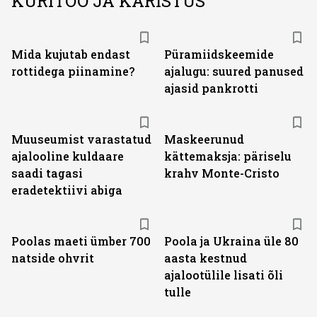
KURITÖÖ JA KARISTUS
Mida kujutab endast
Püramiidskeemide
rottidega piinamine?
ajalugu: suured panused
ajasid pankrotti
Muuseumist varastatud
Maskeerunud
ajalooline kuldaare
kättemaksja: päriselu
saadi tagasi
krahv Monte-Cristo
eradetektiivi abiga
Poolas maeti ümber 700
Poola ja Ukraina üle 80
natside ohvrit
aasta kestnud
ajalootülile lisati õli
tulle