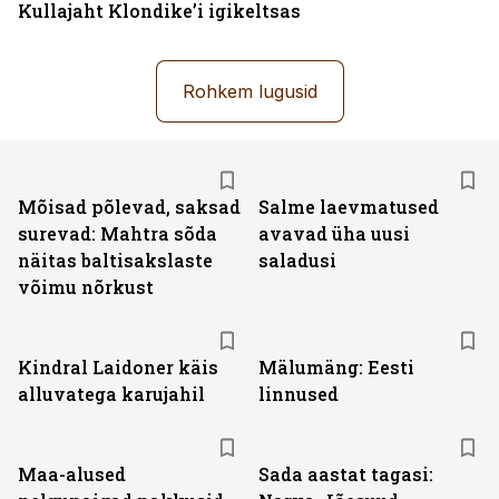
Kullajaht Klondike’i igikeltsas
Rohkem lugusid
Mõisad põlevad, saksad
Salme laevmatused
surevad: Mahtra sõda
avavad üha uusi
näitas baltisakslaste
saladusi
võimu nõrkust
Kindral Laidoner käis
Mälumäng: Eesti
alluvatega karujahil
linnused
Maa-alused
Sada aastat tagasi: