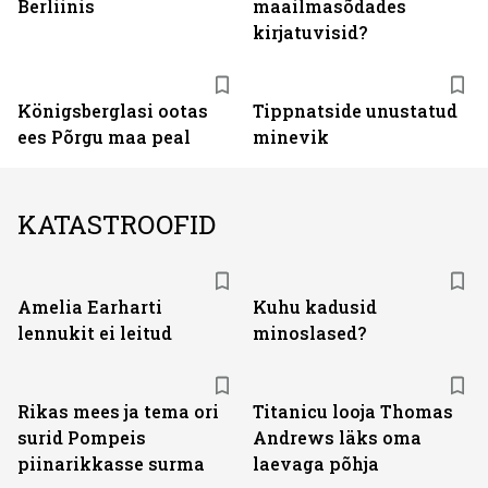
Berliinis
maailmasõdades
kirjatuvisid?
Königsberglasi ootas
Tippnatside unustatud
ees Põrgu maa peal
minevik
KATASTROOFID
Amelia Earharti
Kuhu kadusid
lennukit ei leitud
minoslased?
Rikas mees ja tema ori
Titanicu looja Thomas
surid Pompeis
Andrews läks oma
piinarikkasse surma
laevaga põhja