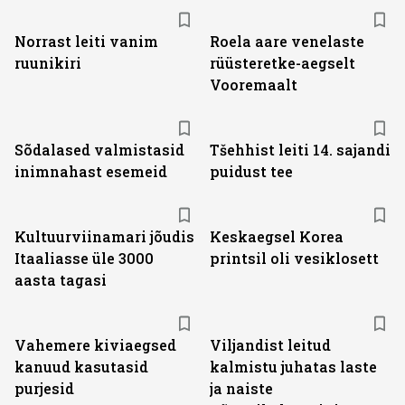
Norrast leiti vanim
Roela aare venelaste
ruunikiri
rüüsteretke-aegselt
Vooremaalt
Sõdalased valmistasid
Tšehhist leiti 14. sajandi
inimnahast esemeid
puidust tee
Kultuurviinamari jõudis
Keskaegsel Korea
Itaaliasse üle 3000
printsil oli vesiklosett
aasta tagasi
Vahemere kiviaegsed
Viljandist leitud
kanuud kasutasid
kalmistu juhatas laste
purjesid
ja naiste