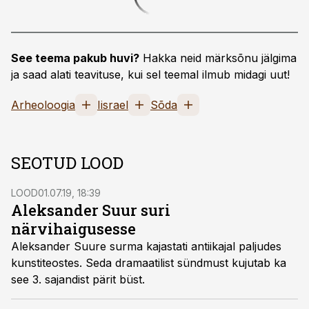
See teema pakub huvi?
Hakka neid märksõnu jälgima
ja saad alati teavituse, kui sel teemal ilmub midagi uut!
Arheoloogia
Iisrael
Sõda
SEOTUD LOOD
LOOD
01.07.19, 18:39
Aleksander Suur suri
närvihaigusesse
Aleksander Suure surma kajastati antiikajal paljudes
kunstiteostes. Seda dramaatilist sündmust kujutab ka
see 3. sajandist pärit büst.