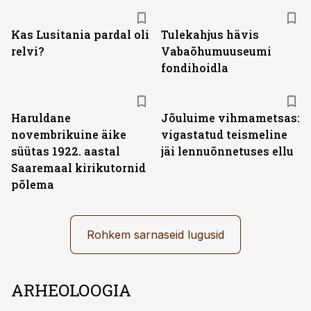
Kas Lusitania pardal oli
Tulekahjus hävis
relvi?
Vabaõhumuuseumi
fondihoidla
Haruldane
Jõuluime vihmametsas:
novembrikuine äike
vigastatud teismeline
süütas 1922. aastal
jäi lennuõnnetuses ellu
Saaremaal kirikutornid
põlema
Rohkem sarnaseid lugusid
ARHEOLOOGIA