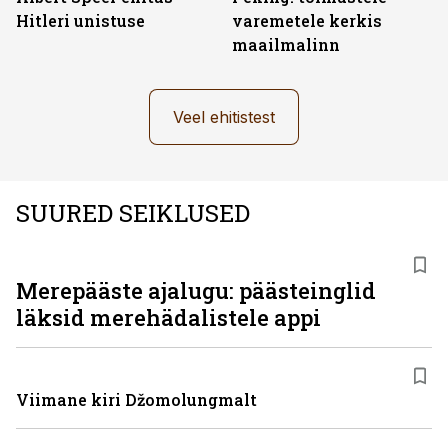
Hitleri unistuse
varemetele kerkis
maailmalinn
Veel ehitistest
SUURED SEIKLUSED
Merepääste ajalugu: päästeinglid
läksid merehädalistele appi
Viimane kiri Džomolungmalt