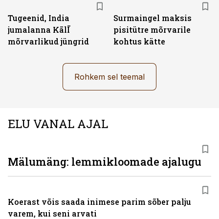
Tugeenid, India
Surmaingel maksis
jumalanna KālĪ
pisitütre mõrvarile
mõrvarlikud jüngrid
kohtus kätte
Rohkem sel teemal
ELU VANAL AJAL
Mälumäng: lemmikloomade ajalugu
Koerast võis saada inimese parim sõber palju
varem, kui seni arvati