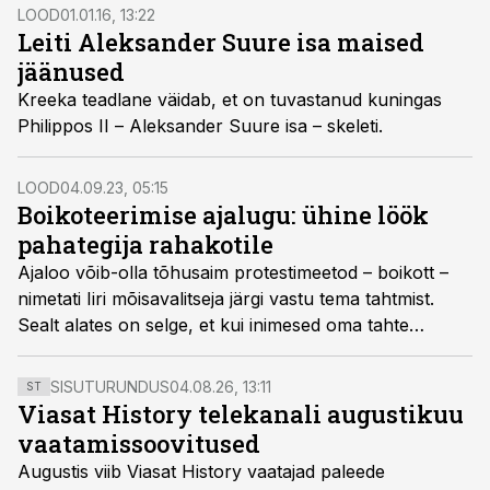
LOOD
01.01.16, 13:22
Leiti Aleksander Suure isa maised
jäänused
Kreeka teadlane väidab, et on tuvastanud kuningas
Philippos II – Aleksander Suure isa – skeleti.
LOOD
04.09.23, 05:15
Boikoteerimise ajalugu: ühine löök
pahategija rahakotile
Ajaloo võib-olla tõhusaim protestimeetod – boikott –
nimetati Iiri mõisavalitseja järgi vastu tema tahtmist.
Sealt alates on selge, et kui inimesed oma tahte
ühendavad ja üheskoos midagi eitavad, on nad riikidest
ja suurkompaniidest tugevamad.
SISUTURUNDUS
04.08.26, 13:11
ST
Viasat History telekanali augustikuu
vaatamissoovitused
Augustis viib Viasat History vaatajad paleede