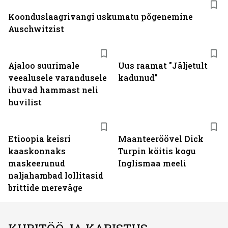
Koonduslaagrivangi uskumatu põgenemine
Auschwitzist
Ajaloo suurimale
Uus raamat "Jäljetult
veealusele varandusele
kadunud"
ihuvad hammast neli
huvilist
Etioopia keisri
Maanteeröövel Dick
kaaskonnaks
Turpin köitis kogu
maskeerunud
Inglismaa meeli
naljahambad lollitasid
brittide mereväge