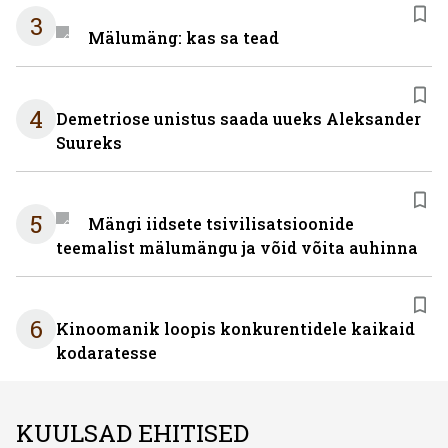
3
Mälumäng: kas sa tead
4
Demetriose unistus saada uueks Aleksander
Suureks
5
Mängi iidsete tsivilisatsioonide
teemalist mälumängu ja võid võita auhinna
6
Kinoomanik loopis konkurentidele kaikaid
kodaratesse
KUULSAD EHITISED