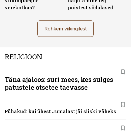
viikingiaegne
harjutamine tegi
verekotkas?
poistest sõdalased
Rohkem viikingitest
RELIGIOON
Täna ajaloos: suri mees, kes sulges
patustele otsetee taevasse
Pühakud: kui ühest Jumalast jäi siiski väheks