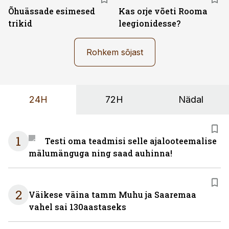
Õhuässade esimesed
Kas orje võeti Rooma
trikid
leegionidesse?
Rohkem sõjast
24H
72H
Nädal
1
Testi oma teadmisi selle ajalooteemalise
mälumänguga ning saad auhinna!
2
Väikese väina tamm Muhu ja Saaremaa
vahel sai 130aastaseks