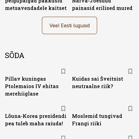
pelgupaigad pakkusid
Narva-Jõesuud
metsavendadele kaitset
painasid erilised mured
Veel Eesti lugusid
SÕDA
Pillav kuningas
Kuidas sai Šveitsist
Ptolemaios IV ehitas
neutraalne riik?
merehiiglase
Lõuna-Korea presidendi
Moslemid tungivad
pea tuleb maha raiuda!
Frangi riiki