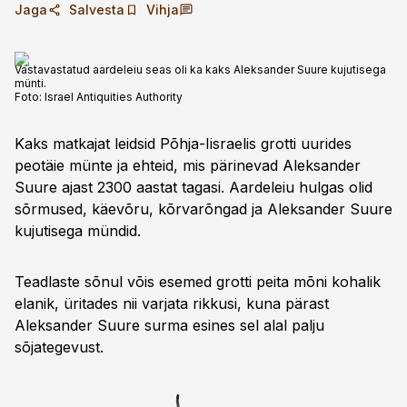
Jaga
Salvesta
Vihja
Vastavastatud aardeleiu seas oli ka kaks Aleksander Suure kujutisega
münti.
Foto:
Israel Antiquities Authority
Kaks matkajat leidsid ­Põhja-Iisraelis grotti uurides
peotäie münte ja ehteid, mis pärinevad Aleksander
Suure ajast 2300 aastat ­tagasi. Aardeleiu hulgas olid
sõrmused, käevõru, kõrvarõngad ja ­Aleksander Suure
kujutisega mündid.
Teadlaste sõnul võis esemed grotti peita mõni kohalik
elanik, üritades nii varjata ­rikkusi, kuna pärast
Aleksander Suure surma esines sel alal palju
sõjategevust.