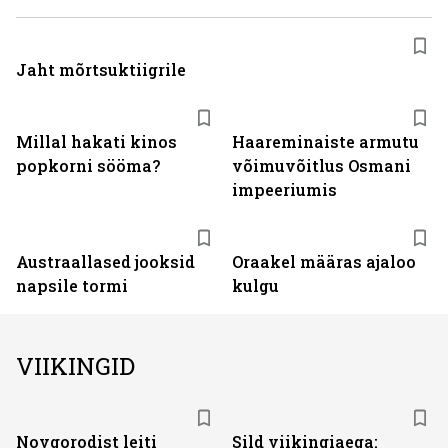
Jaht mõrtsuktiigrile
Millal hakati kinos
Haareminaiste armutu
popkorni sööma?
võimuvõitlus Osmani
impeeriumis
Austraallased jooksid
Oraakel määras ajaloo
napsile tormi
kulgu
VIIKINGID
Novgorodist leiti
Sild viikingiaega: