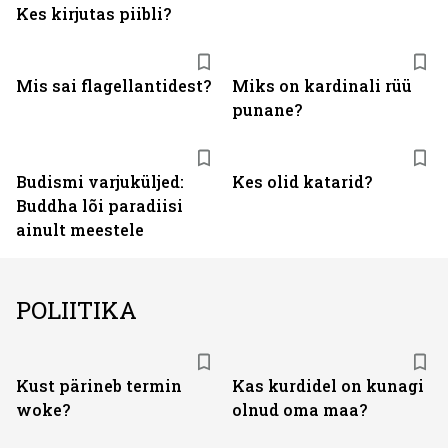
Kes kirjutas piibli?
Mis sai flagellantidest?
Miks on kardinali rüü
punane?
Budismi varjuküljed:
Kes olid katarid?
Buddha lõi paradiisi
ainult meestele
POLIITIKA
Kust pärineb termin
Kas kurdidel on kunagi
woke?
olnud oma maa?