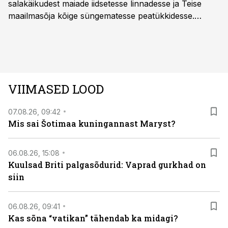
salakäikudest maiade iidsetesse linnadesse ja Teise
maailmasõja kõige süngematesse peatükkidesse.
Kuninglike dünastiate intriigid, värsked arheoloogilised
avastused ning seni nägemata kaadrid Kolmanda riigi
argielust avavad ajaloo tuntud sündmused täiesti uuest
vaatenurgast. Viasat History on saadaval kõikide Eesti
teleoperaatorite kaudu. Tutvu telekavaga:
VIIMASED LOOD
viasathistory.eu/ee
07.08.26, 09:42
Mis sai Šotimaa kuningannast Maryst?
06.08.26, 15:08
Kuulsad Briti palgasõdurid: Vaprad gurkhad on
siin
06.08.26, 09:41
Kas sõna “vatikan” tähendab ka midagi?