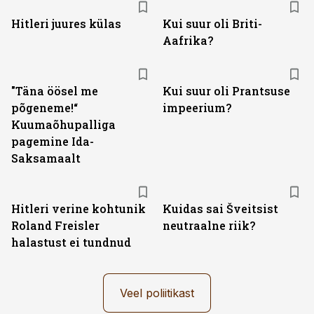
Hitleri juures külas
Kui suur oli Briti-
Aafrika?
"Täna öösel me
Kui suur oli Prantsuse
põgeneme!“
impeerium?
Kuumaõhupalliga
pagemine Ida-
Saksamaalt
Hitleri verine kohtunik
Kuidas sai Šveitsist
Roland Freisler
neutraalne riik?
halastust ei tundnud
Veel poliitikast