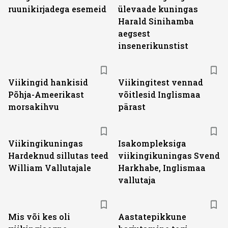
ruunikirjadega esemeid
ülevaade kuningas
Harald Sinihamba
aegsest
insenerikunstist
Viikingid hankisid
Viikingitest vennad
Põhja-Ameerikast
võitlesid Inglismaa
morsakihvu
pärast
Viikingikuningas
Isakompleksiga
Hardeknud sillutas teed
viikingikuningas Svend
William Vallutajale
Harkhabe, Inglismaa
vallutaja
Mis või kes oli
Aastatepikkune