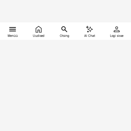
Menüü
Uudised
Otsing
AI Chat
Logi sisse
Vana-Lõuna 39/1, 19094 Tallinn
(+372) 667 0111
tellimiskeskus@aripaev.ee
Telli Imeline Ajalugu
Uudiskiri
Reklaam
Firmast
Sisu kasutamisõigused
Ajakirjaniku
eetikakoodeks