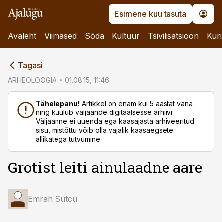
Esimene kuu tasuta
Avaleht
Viimased
Sõda
Kultuur
Tsivilisatsioon
Kuri
cebook
Tagasi
Twitter)
ARHEOLOOGIA
01.08.15, 11:46
kedIn
Tähelepanu!
Artikkel on enam kui 5 aastat vana
ning kuulub väljaande digitaalsesse arhiivi.
ail
Väljaanne ei uuenda ega kaasajasta arhiveeritud
sisu, mistõttu võib olla vajalik kaasaegsete
k
allikatega tutvumine
Grotist leiti ainulaadne aare
Emrah Sütcü