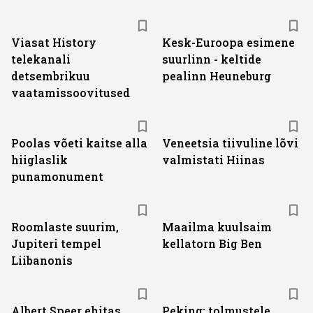
ST
Viasat History
Kesk-Euroopa esimene
telekanali
suurlinn - keltide
detsembrikuu
pealinn Heuneburg
vaatamissoovitused
Poolas võeti kaitse alla
Veneetsia tiivuline lõvi
hiiglaslik
valmistati Hiinas
punamonument
Roomlaste suurim,
Maailma kuulsaim
Jupiteri tempel
kellatorn Big Ben
Liibanonis
Albert Speer ehitas
Peking: tolmustele