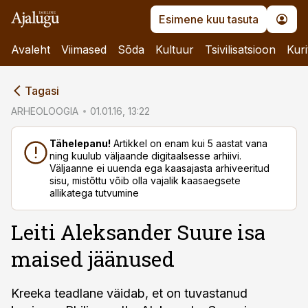
Esimene kuu tasuta
Avaleht
Viimased
Sõda
Kultuur
Tsivilisatsioon
Kuri
cebook
Tagasi
Twitter)
ARHEOLOOGIA
01.01.16, 13:22
kedIn
Tähelepanu!
Artikkel on enam kui 5 aastat vana
ning kuulub väljaande digitaalsesse arhiivi.
ail
Väljaanne ei uuenda ega kaasajasta arhiveeritud
sisu, mistõttu võib olla vajalik kaasaegsete
k
allikatega tutvumine
Leiti Aleksander Suure isa
maised jäänused
Kreeka teadlane väidab, et on tuvastanud