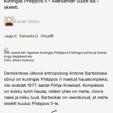
kuningas Philippos II – Aleksander Suure isa –
skeleti.
Emrah Sütcü
Jaga
Salvesta
Vihja
345. aastal eKr vigastas kuningas Philippos II lahingus põlve ja lonkas
kogu ülejäänud elu.
Foto:
Arturo Asensio
Demokritose ülikooli antropoloog Antonis Bartsiokase
sõnul on kuningas Philippos II maetud hauakompleksi,
mis avastati 1977. aastal Põhja-Kreekast. Kompleksis
on kokku kolm hauda, millest ühes on mehe, noore
naise ja imiku luud. Bartsiokas on veendunud, et mehe
skelett kuulus Philippos II-le.