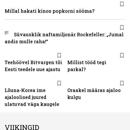
Millal hakati kinos popkorni sööma?
Süvausklik naftamiljonär Rockefeller: „Jumal
andis mulle raha!“
Teehöövel Bitvargen tõi
Millist tööd tegi
Eesti teedele uue ajastu
parkal?
Lõuna-Korea ime
Oraakel määras ajaloo
ajaloolised juured
kulgu
ulatuvad väga kaugele
VIIKINGID