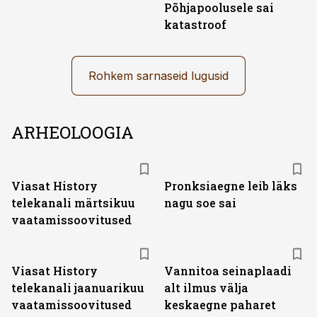
Põhjapoolusele sai
katastroof
Rohkem sarnaseid lugusid
ARHEOLOOGIA
ST
Viasat History
Pronksiaegne leib läks
telekanali märtsikuu
nagu soe sai
vaatamissoovitused
ST
Viasat History
Vannitoa seinaplaadi
telekanali jaanuarikuu
alt ilmus välja
vaatamissoovitused
keskaegne paharet