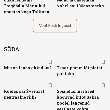
Tragöödia Männikul
vahel sai 130aastaseks
ohustas kogu Tallinna
Veel Eesti lugusid
SÕDA
Mis on lendav kindlus?
Tsaar-pomm lõi platsi
puhtaks
Kuidas sai Šveitsist
Sõjandushuvilised
neutraalne riik?
koguvad infot Saksa
poolel langenud
eestlaste kohta