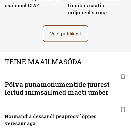
osalenud CIA?
timukas saatis
miljoneid surma
Veel poliitikast
TEINE MAAILMASÕDA
Põlva punamonumentide juurest
leitud inimsäilmed maeti ümber
Normandia dessandi peaproov lõppes
veresaunaga