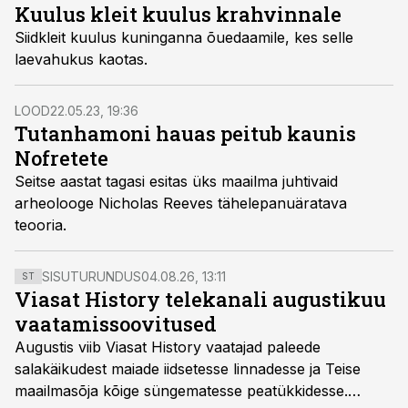
Kuulus kleit kuulus krahvinnale
Siidkleit kuulus kuninganna õuedaamile, kes selle
laevahukus kaotas.
LOOD
22.05.23, 19:36
Tutanhamoni hauas peitub kaunis
Nofretete
Seitse aastat tagasi esitas üks maailma juhtivaid
arheolooge Nicholas Reeves tähelepanuäratava
teooria.
SISUTURUNDUS
04.08.26, 13:11
ST
Viasat History telekanali augustikuu
vaatamissoovitused
Augustis viib Viasat History vaatajad paleede
salakäikudest maiade iidsetesse linnadesse ja Teise
maailmasõja kõige süngematesse peatükkidesse.