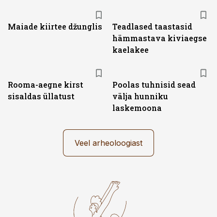
Maiade kiirtee džunglis
Teadlased taastasid
hämmastava kiviaegse
kaelakee
Rooma-aegne kirst
Poolas tuhnisid sead
sisaldas üllatust
välja hunniku
laskemoona
Veel arheoloogiast