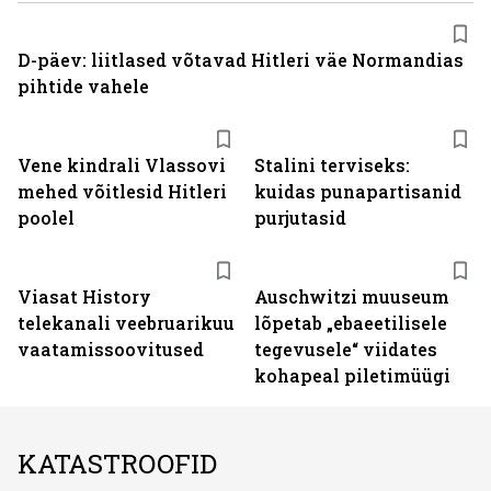
D-päev: liitlased võtavad Hitleri väe Normandias
pihtide vahele
Vene kindrali Vlassovi
Stalini terviseks:
mehed võitlesid Hitleri
kuidas punapartisanid
poolel
purjutasid
ST
Viasat History
Auschwitzi muuseum
telekanali veebruarikuu
lõpetab „ebaeetilisele
vaatamissoovitused
tegevusele“ viidates
kohapeal piletimüügi
KATASTROOFID