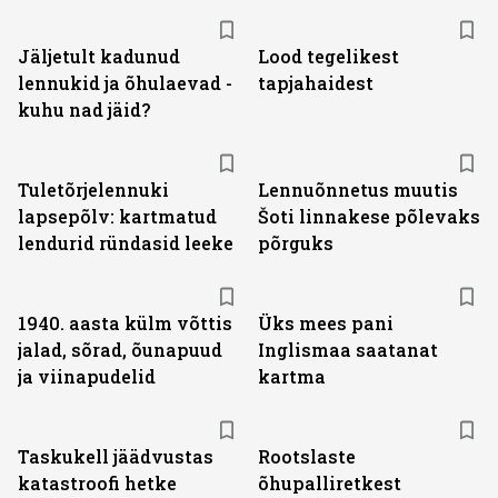
Jäljetult kadunud
Lood tegelikest
lennukid ja õhulaevad -
tapjahaidest
kuhu nad jäid?
Tuletõrjelennuki
Lennuõnnetus muutis
lapsepõlv: kartmatud
Šoti linnakese põlevaks
lendurid ründasid leeke
põrguks
1940. aasta külm võttis
Üks mees pani
jalad, sõrad, õunapuud
Inglismaa saatanat
ja viinapudelid
kartma
Taskukell jäädvustas
Rootslaste
katastroofi hetke
õhupalliretkest