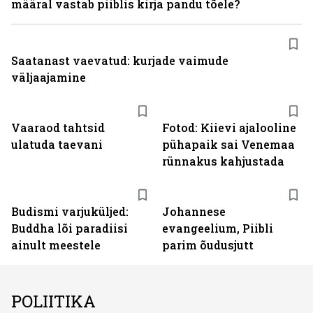
määral vastab piiblis kirja pandu tõele?
Saatanast vaevatud: kurjade vaimude
väljaajamine
Vaaraod tahtsid
Fotod: Kiievi ajalooline
ulatuda taevani
pühapaik sai Venemaa
rünnakus kahjustada
Budismi varjuküljed:
Johannese
Buddha lõi paradiisi
evangeelium, Piibli
ainult meestele
parim õudusjutt
POLIITIKA