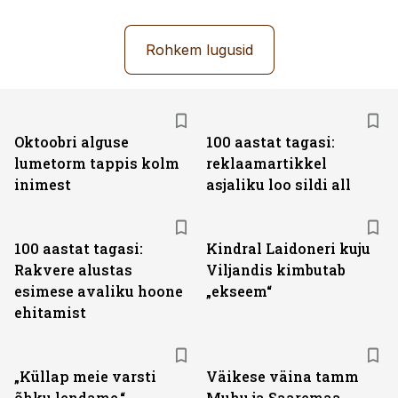
Rohkem lugusid
Oktoobri alguse
100 aastat tagasi:
lumetorm tappis kolm
reklaamartikkel
inimest
asjaliku loo sildi all
100 aastat tagasi:
Kindral Laidoneri kuju
Rakvere alustas
Viljandis kimbutab
esimese avaliku hoone
„ekseem“
ehitamist
„Küllap meie varsti
Väikese väina tamm
õhku lendame.“
Muhu ja Saaremaa