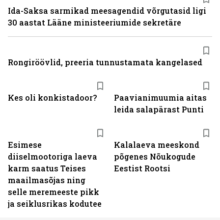
Ida-Saksa sarmikad meesagendid võrgutasid ligi
30 aastat Lääne ministeeriumide sekretäre
Rongiröövlid, preeria tunnustamata kangelased
Kes oli konkistadoor?
Paavianimuumia aitas
leida salapärast Punti
Esimese
Kalalaeva meeskond
diiselmootoriga laeva
põgenes Nõukogude
karm saatus Teises
Eestist Rootsi
maailmasõjas ning
selle meremeeste pikk
ja seiklusrikas kodutee