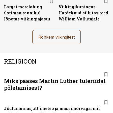
Largsi merelahing
Viikingikuningas
Šotimaa rannikul
Hardeknud sillutas teed
lõpetas viikingiajastu
William Vallutajale
Rohkem viikingitest
RELIGIOON
Miks pääses Martin Luther tuleriidal
põletamisest?
Jõulumuinasjutt imeteo ja massimõrvaga: mil