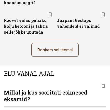
koonduslaagri?
Röövel valas pühaku
Jaapani Gestapo
kolju betooni ja tahtis
vahendeid ei valinud
selle jõkke uputada
Rohkem sel teemal
ELU VANAL AJAL
Millal ja kus sooritati esimesed
eksamid?