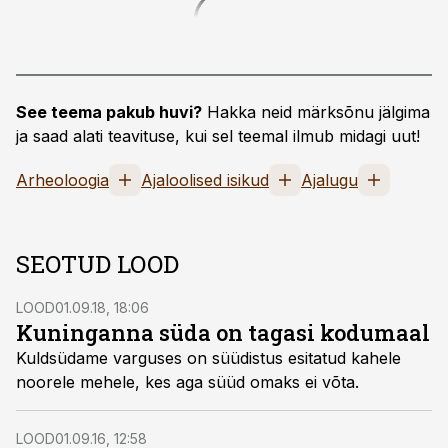
See teema pakub huvi?
Hakka neid märksõnu jälgima
ja saad alati teavituse, kui sel teemal ilmub midagi uut!
Arheoloogia
Ajaloolised isikud
Ajalugu
SEOTUD LOOD
LOOD
01.09.18, 18:06
Kuninganna süda on tagasi kodumaal
Kuldsüdame varguses on süüdistus esitatud kahele
noorele mehele, kes aga süüd omaks ei võta.
LOOD
01.09.16, 12:58