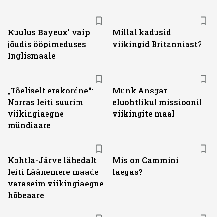
Kuulus Bayeux’ vaip
Millal kadusid
jõudis ööpimeduses
viikingid Britanniast?
Inglismaale
„Tõeliselt erakordne“:
Munk Ansgar
Norras leiti suurim
eluohtlikul missioonil
viikingiaegne
viikingite maal
mündiaare
Kohtla-Järve lähedalt
Mis on Cammini
leiti Läänemere maade
laegas?
varaseim viikingiaegne
hõbeaare