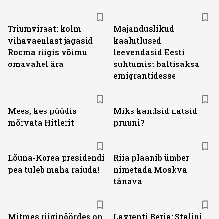
Triumviraat: kolm
Majanduslikud
vihavaenlast jagasid
kaalutlused
Rooma riigis võimu
leevendasid Eesti
omavahel ära
suhtumist baltisaksa
emigrantidesse
Mees, kes püüdis
Miks kandsid natsid
mõrvata Hitlerit
pruuni?
Lõuna-Korea presidendi
Riia plaanib ümber
pea tuleb maha raiuda!
nimetada Moskva
tänava
Mitmes riigipöördes on
Lavrenti Beria: Stalini