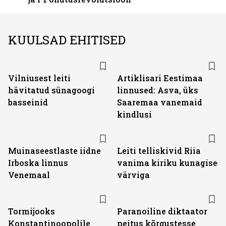
KUULSAD EHITISED
Vilniusest leiti
Artiklisari Eestimaa
hävitatud sünagoogi
linnused: Asva, üks
basseinid
Saaremaa vanemaid
kindlusi
Muinaseestlaste iidne
Leiti telliskivid Riia
Irboska linnus
vanima kiriku kunagise
Venemaal
värviga
Tormijooks
Paranoiline diktaator
Konstantinoopolile
peitus kõrgustesse