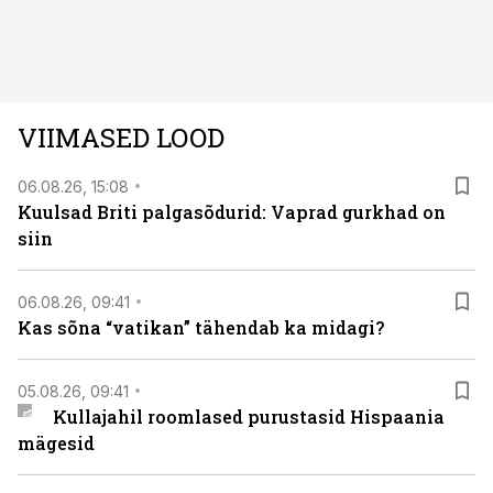
Kuninglike dünastiate intriigid, värsked arheoloogilised
avastused ning seni nägemata kaadrid Kolmanda riigi
argielust avavad ajaloo tuntud sündmused täiesti uuest
vaatenurgast. Viasat History on saadaval kõikide Eesti
teleoperaatorite kaudu. Tutvu telekavaga:
VIIMASED LOOD
viasathistory.eu/ee
06.08.26, 15:08
Kuulsad Briti palgasõdurid: Vaprad gurkhad on
siin
06.08.26, 09:41
Kas sõna “vatikan” tähendab ka midagi?
05.08.26, 09:41
Kullajahil roomlased purustasid Hispaania
mägesid