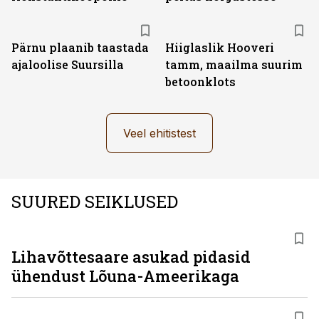
Pärnu plaanib taastada
Hiiglaslik Hooveri
ajaloolise Suursilla
tamm, maailma suurim
betoonklots
Veel ehitistest
SUURED SEIKLUSED
Lihavõttesaare asukad pidasid
ühendust Lõuna-Ameerikaga