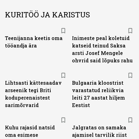
KURITÖÖ JA KARISTUS
Teenijanna keetis oma
Inimeste peal koletuid
tööandja ära
katseid teinud Saksa
arsti Josef Mengele
ohvrid said lõpuks rahu
Lihtsasti kättesaadav
Bulgaaria kloostrist
arseenik tegi Briti
varastatud reliikvia
koduperenaistest
leiti 27 aastat hiljem
sarimõrvarid
Eestist
Kuhu rajasid natsid
Jalgratas on samaka
oma esimese
ajamisel tarvilik riist