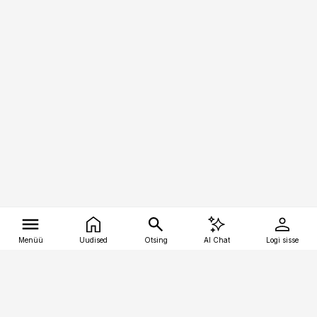
Menüü
Uudised
Otsing
AI Chat
Logi sisse
Vana-Lõuna 39/1, 19094 Tallinn