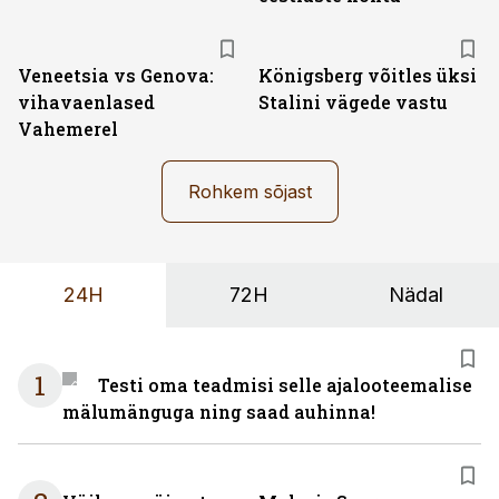
Veneetsia vs Genova:
Königsberg võitles üksi
vihavaenlased
Stalini vägede vastu
Vahemerel
Rohkem sõjast
24H
72H
Nädal
1
Testi oma teadmisi selle ajalooteemalise
mälumänguga ning saad auhinna!