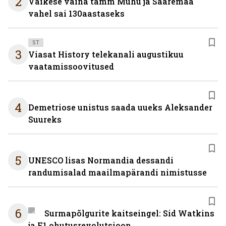
2
Väikese väina tamm Muhu ja Saaremaa
vahel sai 130aastaseks
ST
3
Viasat History telekanali augustikuu
vaatamissoovitused
4
Demetriose unistus saada uueks Aleksander
Suureks
5
UNESCO lisas Normandia dessandi
randumisalad maailmapärandi nimistusse
6
Surmapõlgurite kaitseingel: Sid Watkins
ja F1 ohutusrevolutsioon