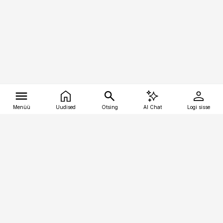
Menüü
Uudised
Otsing
AI Chat
Logi sisse
Vana-Lõuna 39/1, 19094 Tallinn
(+372) 667 0111
tellimiskeskus@aripaev.ee
Telli Imeline Ajalugu
Uudiskiri
Reklaam
Firmast