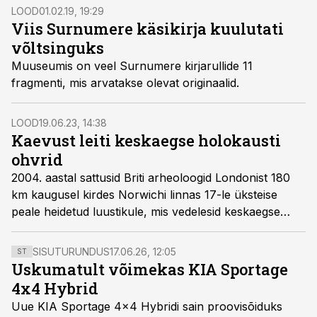
LOOD
01.02.19, 19:29
Viis Surnumere käsikirja kuulutati
võltsinguks
Muuseumis on veel Surnumere kirjarullide 11
fragmenti, mis arvatakse olevat originaalid.
LOOD
19.06.23, 14:38
Kaevust leiti keskaegse holokausti
ohvrid
2004. aastal sattusid Briti arheoloogid Londonist 180
km kaugusel kirdes Norwichi linnas 17-le üksteise
peale heidetud luustikule, mis vedelesid keskaegse
kaevu põhjas. Radiosüsinikumeetodil dateerimine
näitas, et inimesed surid ajavahemikus 1000–1100.
SISUTURUNDUS
17.06.26, 12:05
ST
Uskumatult võimekas KIA Sportage
4x4 Hybrid
Uue KIA Sportage 4x4 Hybridi sain proovisõiduks