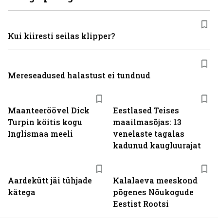
Kui kiiresti seilas klipper?
Mereseadused halastust ei tundnud
Maanteeröövel Dick
Eestlased Teises
Turpin köitis kogu
maailmasõjas: 13
Inglismaa meeli
venelaste tagalas
kadunud kaugluurajat
Aardekütt jäi tühjade
Kalalaeva meeskond
kätega
põgenes Nõukogude
Eestist Rootsi