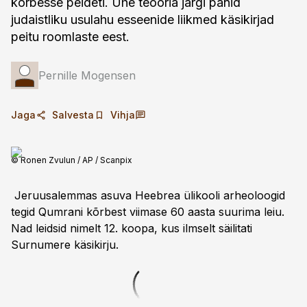
kõrbesse peideti. Ühe teooria järgi panid
judaistliku usulahu esseenide liikmed käsikirjad
peitu roomlaste eest.
Pernille Mogensen
Jaga
Salvesta
Vihja
© Ronen Zvulun / AP / Scanpix
Jeruusalemmas asuva Heebrea ülikooli arheoloogid
tegid Qumrani kõrbest viimase 60 aasta suurima leiu.
Nad leidsid nimelt 12. koopa, kus ilmselt säilitati
Surnumere käsikirju.