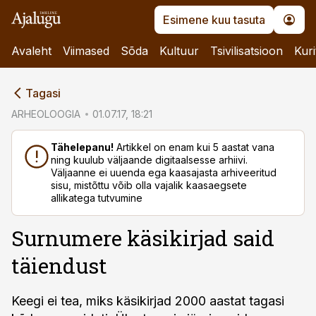
Esimene kuu tasuta
Avaleht
Viimased
Sõda
Kultuur
Tsivilisatsioon
Kuri
cebook
Tagasi
Twitter)
ARHEOLOOGIA
01.07.17, 18:21
kedIn
Tähelepanu!
Artikkel on enam kui 5 aastat vana
ning kuulub väljaande digitaalsesse arhiivi.
ail
Väljaanne ei uuenda ega kaasajasta arhiveeritud
sisu, mistõttu võib olla vajalik kaasaegsete
k
allikatega tutvumine
Surnumere käsikirjad said
täiendust
Keegi ei tea, miks käsikirjad 2000 aastat tagasi