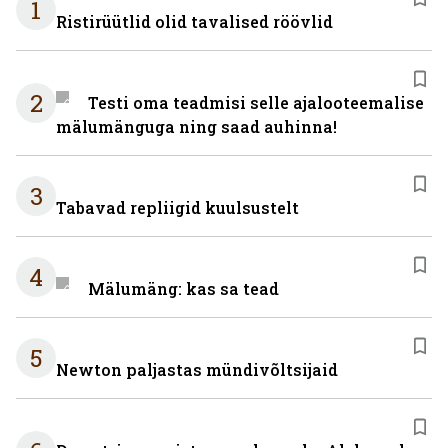
1
Ristirüütlid olid tavalised röövlid
2
Testi oma teadmisi selle ajalooteemalise
mälumänguga ning saad auhinna!
3
Tabavad repliigid kuulsustelt
4
Mälumäng: kas sa tead
5
Newton paljastas mündivõltsijaid