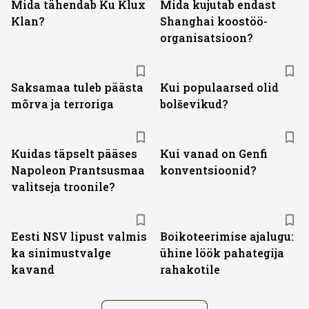
Mida tähendab Ku Klux
Mida kujutab endast
Klan?
Shanghai koostöö­
organisatsioon?
Saksamaa tuleb päästa
Kui populaarsed olid
mõrva ja terroriga
bolševikud?
Kuidas täpselt pääses
Kui vanad on Genfi
Napoleon Prantsusmaa
konventsioonid?
valitseja troonile?
Eesti NSV lipust valmis
Boikoteerimise ajalugu:
ka sinimustvalge
ühine löök pahategija
kavand
rahakotile