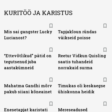
KURITÖÖ JA KARISTUS
Mis sai gangster Lucky
Tapjakloun ründas
Lucianost?
väikseid poisse
“Ettevõtlikud” pätid on
Reetur Vidkun Quisling
tegutsenud juba
saatis tuhandeid
aastakümneid
norrakaid surma
Mahatma Gandhi mõrv
Timukas oli keskaegse
pakub siiani kõneainet
ühiskonna heidik
Enesetapjat karistati
Mereseadused