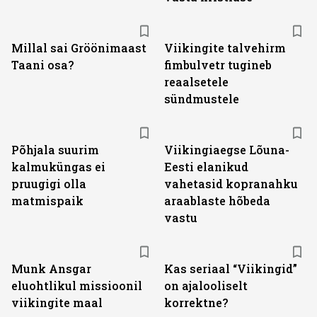
Millal sai Gröönimaast
Viikingite talvehirm
Taani osa?
fimbulvetr tugineb
reaalsetele
sündmustele
Põhjala suurim
Viikingiaegse Lõuna-
kalmuküngas ei
Eesti elanikud
pruugigi olla
vahetasid kopranahku
matmispaik
araablaste hõbeda
vastu
Munk Ansgar
Kas seriaal “Viikingid”
eluohtlikul missioonil
on ajalooliselt
viikingite maal
korrektne?