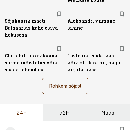
Sõjakaarik maeti
Aleksandri viimane
Bulgaarias kahe elava
lahing
hobusega
Churchilli nokklooma
Laste ristisõda: kas
surma mõistatus võis
kõik oli ikka nii, nagu
saada lahenduse
kirjutatakse
Rohkem sõjast
24H
72H
Nädal