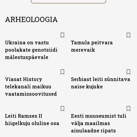
ARHEOLOOGIA
Ukraina on vastu
Tamula peitvara
poolakate genotsiidi
merevaik
mälestuspäevale
ST
Viasat History
Serbiast leiti sünnitava
telekanali maikuu
naise kujuke
vaatamissoovitused
Leiti Ramses II
Eesti muuseumist tuli
hiigelkuju oluline osa
välja maailmas
ainulaadne ripats