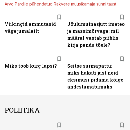
Arvo Pärdile pühendatud Rakvere muusikamaja sünni taust
Viikingid ammutasid
Jõulumuinasjutt imeteo
väge jumalailt
ja massimõrvaga: mil
määral vastab piiblis
kirja pandu tõele?
Miks toob kurg lapsi?
Seitse surmapattu:
miks hakati just neid
eksimusi pidama kõige
andestamatumaks
POLIITIKA