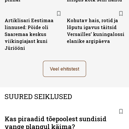
Artiklisari Eestimaa
Kohutav hais, rotid ja
linnused: Pöide oli
lõputu igavus täitsid
Saaremaa keskus
Versailles’ kuningalossi
viikingiajast kuni
elanike argipäeva
Jüriööni
Veel ehitistest
SUURED SEIKLUSED
Kas piraadid tõepoolest sundisid
vange plangul käima?