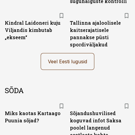
suguhaiguste kontrolli
Kindral Laidoneri kuju
Tallinna ajaloolisele
Viljandis kimbutab
kaitserajatisele
„ekseem“
pannakse püsti
spordiväljakud
Veel Eesti lugusid
SÕDA
Miks kaotas Kartaago
Sõjandushuvilised
Puunia sõjad?
koguvad infot Saksa
poolel langenud
eestlaste kohta