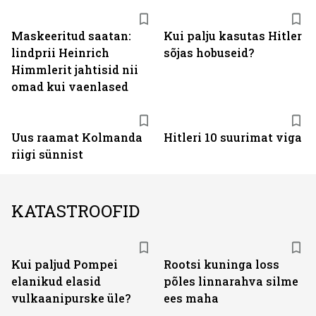
Maskeeritud saatan:
Kui palju kasutas Hitler
lindprii Heinrich
sõjas hobuseid?
Himmlerit jahtisid nii
omad kui vaenlased
Uus raamat Kolmanda
Hitleri 10 suurimat viga
riigi sünnist
KATASTROOFID
Kui paljud Pompei
Rootsi kuninga loss
elanikud elasid
põles linnarahva silme
vulkaanipurske üle?
ees maha