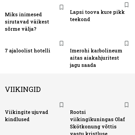
Lapsi toova kure pikk
Miks inimesed
teekond
sirutavad väikest
sõrme välja?
7 ajaloolist hotelli
Imerohi karbolineum
aitas aiakahjuritest
jagu saada
VIIKINGID
Viikingite ujuvad
Rootsi
kindlused
viikingikuningas Olaf
Skötkonung võttis
vastu kristluse