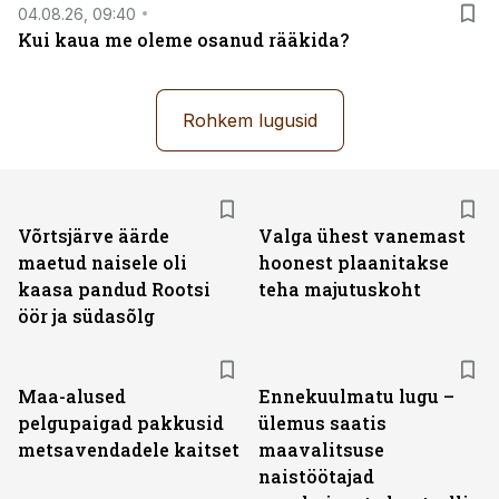
04.08.26, 09:40
Kui kaua me oleme osanud rääkida?
Rohkem lugusid
Võrtsjärve äärde
Valga ühest vanemast
maetud naisele oli
hoonest plaanitakse
kaasa pandud Rootsi
teha majutuskoht
öör ja südasõlg
Maa-alused
Ennekuulmatu lugu –
pelgupaigad pakkusid
ülemus saatis
metsavendadele kaitset
maavalitsuse
naistöötajad