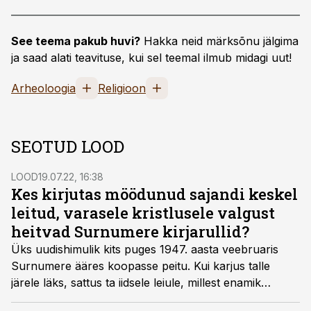
See teema pakub huvi?
Hakka neid märksõnu jälgima
ja saad alati teavituse, kui sel teemal ilmub midagi uut!
Arheoloogia
Religioon
SEOTUD LOOD
LOOD
19.07.22, 16:38
Kes kirjutas möödunud sajandi keskel
leitud, varasele kristlusele valgust
heitvad Surnumere kirjarullid?
Üks uudishimulik kits puges 1947. aasta veebruaris
Surnumere ääres koopasse peitu. Kui karjus talle
järele läks, sattus ta iidsele leiule, millest enamik
arheolooge võib oma karjääri jooksul üksnes unistada.