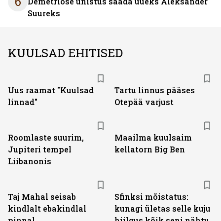
6
Demetriose unistus saada uueks Aleksander
Suureks
KUULSAD EHITISED
Uus raamat "Kuulsad
Tartu linnus pääses
linnad"
Otepää varjust
Roomlaste suurim,
Maailma kuulsaim
Jupiteri tempel
kellatorn Big Ben
Liibanonis
Taj Mahal seisab
Sfinksi mõistatus:
kindlalt ebakindlal
kunagi ületas selle kuju
pinnal
hiilgus kõik seni nähtu