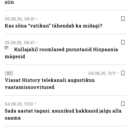
siin
06.08.26, 09:41
Kas sõna “vatikan” tähendab ka midagi?
05.08.26, 09:41
Kullajahil roomlased purustasid Hispaania
mägesid
04.08.26, 13:11
ST
Viasat History telekanali augustikuu
vaatamissoovitused
04.08.26, 11:00
Sada aastat tagasi: asunikud hakkasid jalgu alla
saama