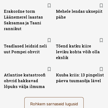
Erakordne torm
Mehele lendas uksepiit
Läänemerel laastas
pähe
Saksamaa ja Taani
rannikut
Teadlased leidsid neli
Tõend katku kiire
uut Pompei ohvrit
leviku kohta võib olla
ekslik
Atlantise katastroofi
Kuuba kriis: 13 pingelist
ohvrid hakkavad
päeva tuumasõja lävel
lõpuks välja ilmuma
Rohkem sarnaseid lugusid