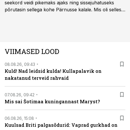
seekord veidi pikemaks ajaks ning sissejuhatuseks
põrutasin sellega kohe Pärnusse kalale. Mis oli selles
autos head ja millised olid vead saab teada, kui lugeda
läbi järgnev lugu.
VIIMASED LOOD
08.08.26, 09:43
Kuld! Nad leidsid kulda! Kullapalavik on
nakatanud terveid rahvaid
07.08.26, 09:42
Mis sai Šotimaa kuningannast Maryst?
06.08.26, 15:08
Kuulsad Briti palgasõdurid: Vaprad gurkhad on