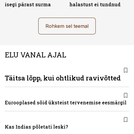
isegi pärast surma
halastust ei tundnud
Rohkem sel teemal
ELU VANAL AJAL
Täitsa lõpp, kui ohtlikud ravivõtted
Eurooplased sõid üksteist tervenemise eesmärgil
Kas Indias põletati leski?