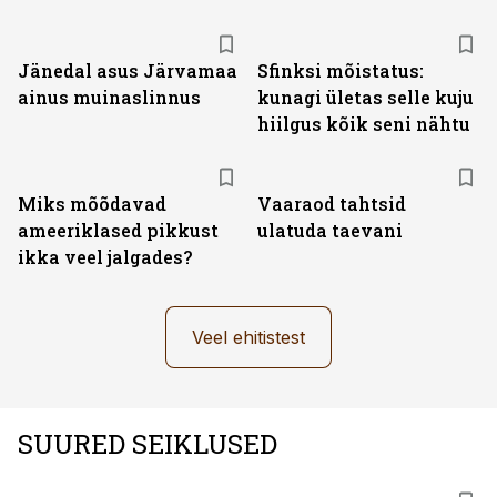
Jänedal asus Järvamaa
Sfinksi mõistatus:
ainus muinaslinnus
kunagi ületas selle kuju
hiilgus kõik seni nähtu
Miks mõõdavad
Vaaraod tahtsid
ameeriklased pikkust
ulatuda taevani
ikka veel jalgades?
Veel ehitistest
SUURED SEIKLUSED