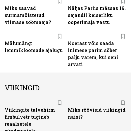
Miks saavad
Näljas Pariis mässas 19.
surmamõistetud
sajandil keiserliku
viimase söömaaja?
ooperimaja vastu
Mälumäng:
Koerast võis saada
lemmikloomade ajalugu
inimese parim sõber
palju varem, kui seni
arvati
VIIKINGID
Viikingite talvehirm
Miks röövisid viikingid
fimbulvetr tugineb
naisi?
reaalsetele
sündmustele