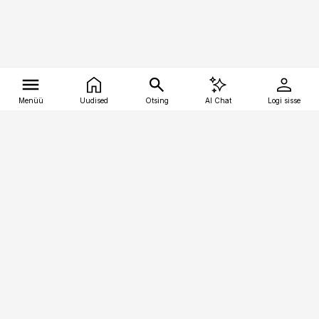
Menüü
Uudised
Otsing
AI Chat
Logi sisse
Vana-Lõuna 39/1, 19094 Tallinn
(+372) 667 0111
tellimiskeskus@aripaev.ee
Telli Imeline Ajalugu
Uudiskiri
Reklaam
Firmast
Sisu kasutamisõigused
Ajakirjaniku