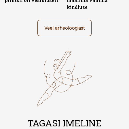
printsil oli vesiklosett
maailma vanima
kindluse
Veel arheoloogiast
TAGASI IMELINE