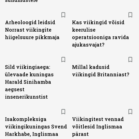
Arheoloogid leidsid
Kas viikingid võisid
Norrast viikingite
keerulise
hiigelsuure pikkmaja
operatsiooniga ravida
ajukasvajat?
Sild viikingiaega:
Millal kadusid
ülevaade kuningas
viikingid Britanniast?
Harald Sinihamba
aegsest
insenerikunstist
Isakompleksiga
Viikingitest vennad
viikingikuningas Svend
võitlesid Inglismaa
Harkhabe, Inglismaa
pärast