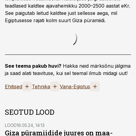
teadlased kaldtee ajavahemikku 2000–2500 aastat eKr.
See paigutab leitud kaldtee just sellesse aega, mil
Egiptusesse rajati kolm suurt Giza püramiidi.
See teema pakub huvi?
Hakka neid märksõnu jälgima
ja saad alati teavituse, kui sel teemal ilmub midagi uut!
Ehitised
Tehnika
Vana-Egiptus
SEOTUD LOOD
LOOD
16.05.24, 14:13
Giza püramiidide juures on maa-