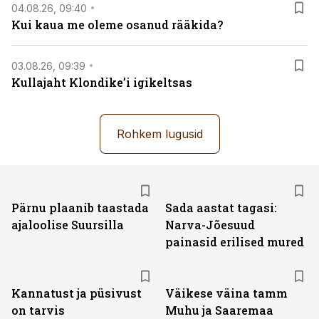
04.08.26, 09:40
Kui kaua me oleme osanud rääkida?
03.08.26, 09:39
Kullajaht Klondike’i igikeltsas
Rohkem lugusid
Pärnu plaanib taastada
Sada aastat tagasi:
ajaloolise Suursilla
Narva-Jõesuud
painasid erilised mured
Kannatust ja püsivust
Väikese väina tamm
on tarvis
Muhu ja Saaremaa