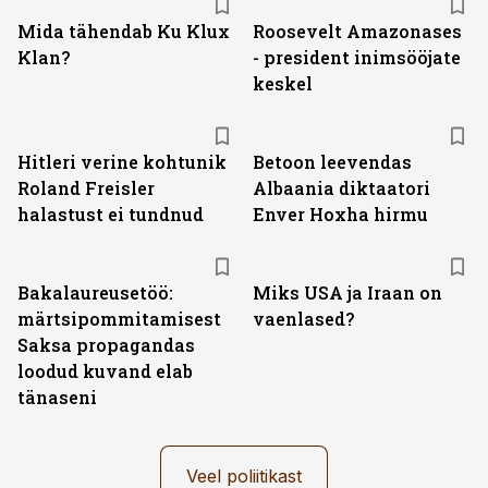
Mida tähendab Ku Klux
Roosevelt Amazonases
Klan?
- president inimsööjate
keskel
Hitleri verine kohtunik
Betoon leevendas
Roland Freisler
Albaania diktaatori
halastust ei tundnud
Enver Hoxha hirmu
Bakalaureusetöö:
Miks USA ja Iraan on
märtsipommitamisest
vaenlased?
Saksa propagandas
loodud kuvand elab
tänaseni
Veel poliitikast