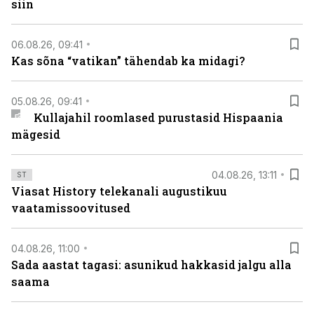
siin
06.08.26, 09:41
Kas sõna “vatikan” tähendab ka midagi?
05.08.26, 09:41
Kullajahil roomlased purustasid Hispaania
mägesid
04.08.26, 13:11
ST
Viasat History telekanali augustikuu
vaatamissoovitused
04.08.26, 11:00
Sada aastat tagasi: asunikud hakkasid jalgu alla
saama