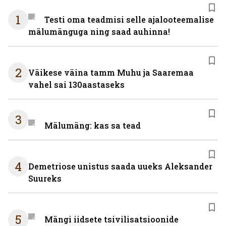
1
Testi oma teadmisi selle ajalooteemalise
mälumänguga ning saad auhinna!
2
Väikese väina tamm Muhu ja Saaremaa
vahel sai 130aastaseks
3
Mälumäng: kas sa tead
4
Demetriose unistus saada uueks Aleksander
Suureks
5
Mängi iidsete tsivilisatsioonide