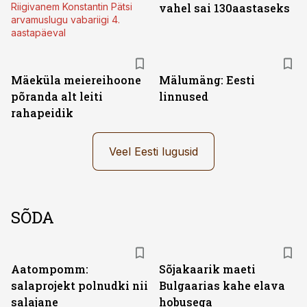
Riigivanem Konstantin Pätsi
vahel sai 130aastaseks
arvamuslugu vabariigi 4.
aastapäeval
Mäeküla meiereihoone
Mälumäng: Eesti
põranda alt leiti
linnused
rahapeidik
Veel Eesti lugusid
SÕDA
Aatompomm:
Sõjakaarik maeti
salaprojekt polnudki nii
Bulgaarias kahe elava
salajane
hobusega