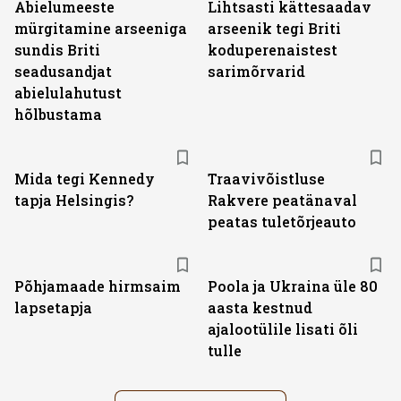
Abielumeeste
Lihtsasti kättesaadav
mürgitamine arseeniga
arseenik tegi Briti
sundis Briti
koduperenaistest
seadusandjat
sarimõrvarid
abielulahutust
hõlbustama
Mida tegi Kennedy
Traavivõistluse
tapja Helsingis?
Rakvere peatänaval
peatas tuletõrjeauto
Põhjamaade hirmsaim
Poola ja Ukraina üle 80
lapsetapja
aasta kestnud
ajalootülile lisati õli
tulle