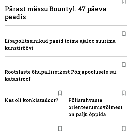
Pärast mässu Bountyl: 47 päeva
paadis
Libapolitseinikud panid toime ajaloo suurima
kunstiröövi
Rootslaste õhupalliretkest Põhjapoolusele sai
katastroof
Kes oli konkistadoor?
Põlisrahvaste
orienteerumisvõimest
on palju õppida