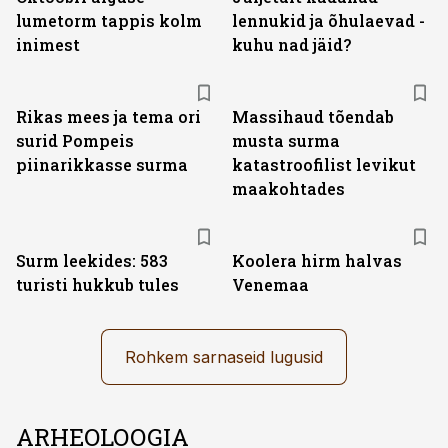
lumetorm tappis kolm
lennukid ja õhulaevad -
inimest
kuhu nad jäid?
Rikas mees ja tema ori
Massihaud tõendab
surid Pompeis
musta surma
piinarikkasse surma
katastroofilist levikut
maakohtades
Surm leekides: 583
Koolera hirm halvas
turisti hukkub tules
Venemaa
Rohkem sarnaseid lugusid
ARHEOLOOGIA