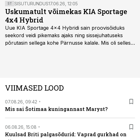
SISUTURUNDUS
17.06.26, 12:05
ST
Uskumatult võimekas KIA Sportage
4x4 Hybrid
Uue KIA Sportage 4x4 Hybridi sain proovisõiduks
seekord veidi pikemaks ajaks ning sissejuhatuseks
põrutasin sellega kohe Pärnusse kalale. Mis oli selles
autos head ja millised olid vead saab teada, kui lugeda
läbi järgnev lugu.
VIIMASED LOOD
07.08.26, 09:42
Mis sai Šotimaa kuningannast Maryst?
06.08.26, 15:08
Kuulsad Briti palgasõdurid: Vaprad gurkhad on