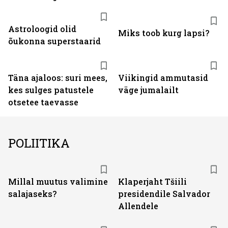
Astroloogid olid
Miks toob kurg lapsi?
õukonna superstaarid
Täna ajaloos: suri mees,
Viikingid ammutasid
kes sulges patustele
väge jumalailt
otsetee taevasse
POLIITIKA
Millal muutus valimine
Klaperjaht Tšiili
salajaseks?
presidendile Salvador
Allendele