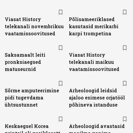
ST
Viasat History
Põlisameeriklased
telekanali novembrikuu
kasutasid merikarbi
vaatamissoovitused
karpi trompetina
ST
Saksamaalt leiti
Viasat History
pronksiaegsed
telekanali maikuu
matuseurnid
vaatamissoovitused
Sõrme amputeerimine
Arheoloogid leidsid
pidi tugevdama
ajaloo esimese orjatööl
ühtsustunnet
põhineva istanduse
Keskaegsel Korea
Arheoloogid avastasid