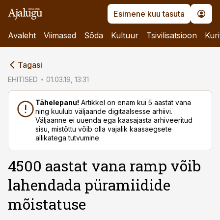
Esimene kuu tasuta
Avaleht
Viimased
Sõda
Kultuur
Tsivilisatsioon
Kuri
cebook
Tagasi
Twitter)
EHITISED
01.03.19, 13:31
kedIn
Tähelepanu!
Artikkel on enam kui 5 aastat vana
ning kuulub väljaande digitaalsesse arhiivi.
ail
Väljaanne ei uuenda ega kaasajasta arhiveeritud
sisu, mistõttu võib olla vajalik kaasaegsete
k
allikatega tutvumine
4500 aastat vana ramp võib
lahendada püramiidide
mõistatuse