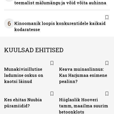
teemalist mälumängu ja võid võita auhinna
6
Kinoomanik loopis konkurentidele kaikaid
kodaratesse
KUULSAD EHITISED
Munakivisillutise
Keava muinaslinnus:
ladumise oskus on
Kas Harjumaa esimene
kaotsi läinud
pealinn?
Kes ehitas Nuubia
Hiiglaslik Hooveri
püramiidid?
tamm, maailma suurim
betoonklots