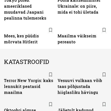
Tokyo põleb:
Poola kaitseminister
ameeriklased
Ukrainale: on piire,
muudavad Jaapani
mida ei tohi ületada
pealinna tulemereks
Mees, kes püüdis
Maailma väikseim
mõrvata Hitlerit
pereauto
KATASTROOFID
Terror New Yorgis: kaks
Vesuuvi vulkaan võib
lennukit peatasid
taas põhjustada
maailma
hiiglasliku hävingu
Oktoobri alguse
Jäljetult kadunud