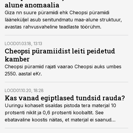
alune anomaalia
Giza nn suure püramiidi ehk Cheopsi püramiidi
lääneküljel asub senitundmatu maa-alune struktuur,
avastas rahvusvaheline teadlaste töörühm.
LOOD
01.03.18, 13:13
Cheopsi püramiidist leiti peidetud
kamber
Cheopsi püramiid rajati vaarao Cheopsi auks umbes
2550. aastal eKr.
LOOD
01.10.20, 18:28
Kas vanad egiptlased tundsid rauda?
Uuringu kohaselt sisaldas pistoda tera materjal 10
protsenti niklit ja 0,6 protsenti koobaltit. See
ebatavaline koostis näitas, et materjal ei saanud
pärineda Maalt.