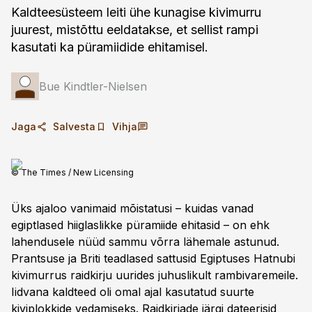
Kaldteesüsteem leiti ühe kunagise kivimurru
juurest, mistõttu eeldatakse, et sellist rampi
kasutati ka püramiidide ehitamisel.
Bue Kindtler-Nielsen
Jaga
Salvesta
Vihja
© The Times / New Licensing
Üks ajaloo vanimaid mõistatusi – kuidas vanad
egiptlased hiiglaslik­ke püramiide ehitasid – on ehk
lahendusele nüüd sammu võrra lähemale astunud.
Prantsuse ja Briti teadlased sattusid Egiptuses Hatnubi
kivimurrus raidkirju uurides juhuslikult rambivaremeile.
Iidvana kaldteed oli omal ajal kasutatud suurte
kiviplokkide vedamiseks. Raid­kirjade järgi dateerisid