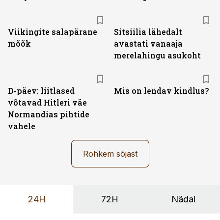
Viikingite salapärane
Sitsiilia lähedalt
mõõk
avastati vanaaja
merelahingu asukoht
D-päev: liitlased
Mis on lendav kindlus?
võtavad Hitleri väe
Normandias pihtide
vahele
Rohkem sõjast
24H
72H
Nädal