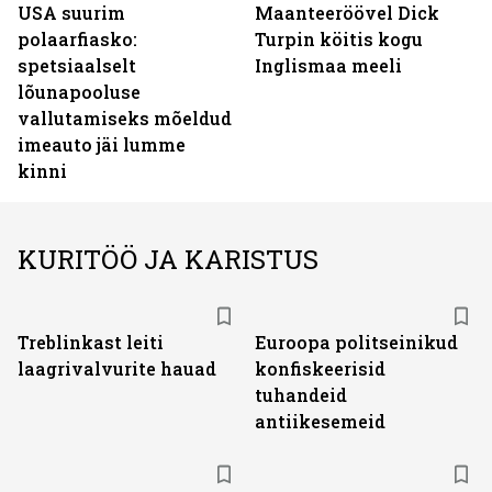
USA suurim
Maanteeröövel Dick
polaarfiasko:
Turpin köitis kogu
spetsiaalselt
Inglismaa meeli
lõunapooluse
vallutamiseks mõeldud
imeauto jäi lumme
kinni
KURITÖÖ JA KARISTUS
Treblinkast leiti
Euroopa politseinikud
laagrivalvurite hauad
konfiskeerisid
tuhandeid
antiikesemeid