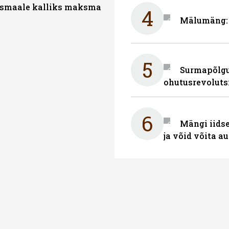
smaale kalliks maksma
4
Mälumäng: 
5
Surmapõlgur
ohutusrevoluts
6
Mängi iidse
ja võid võita a