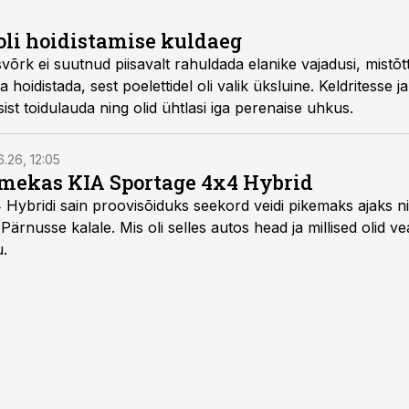
li hoidistamise kuldaeg
 ei suutnud piisavalt rahuldada elanike vajadusi, mistõttu tu
a hoidistada, sest poelettidel oli valik üksluine. Keldritesse 
ist toidulauda ning olid ühtlasi iga perenaise uhkus.
6.26, 12:05
mekas KIA Sportage 4x4 Hybrid
ybridi sain proovisõiduks seekord veidi pikemaks ajaks ni
Pärnusse kalale. Mis oli selles autos head ja millised olid v
u.