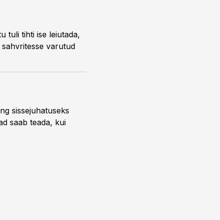
li tihti ise leiutada,
ja sahvritesse varutud
ng sissejuhatuseks
ead saab teada, kui