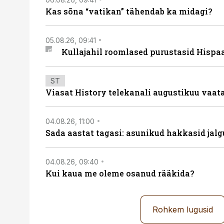
Kas sõna “vatikan” tähendab ka midagi?
05.08.26, 09:41
Kullajahil roomlased purustasid Hispa
ST
Viasat History telekanali augustikuu vaa
04.08.26, 11:00
Sada aastat tagasi: asunikud hakkasid jalg
04.08.26, 09:40
Kui kaua me oleme osanud rääkida?
Rohkem lugusid