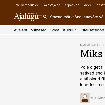
ehitusuudised.ee
raamatupidaja.ee
imelineteadus.ee
kalastaja.ee
aripaev.ee
dv.ee
bestm
finantsuudised.ee
toostusuudised.ee
aritehnoloogia.ee
Avaleht
Viimased
Sõda
Kultuur
Tsivilisatsioon
cebook
IGAPÄEVAELU
Miks 
Twitter)
kedIn
Pole õiget fi
ail
sätivad end 
k
alati olnud 
kinodes keel
Bue Kind