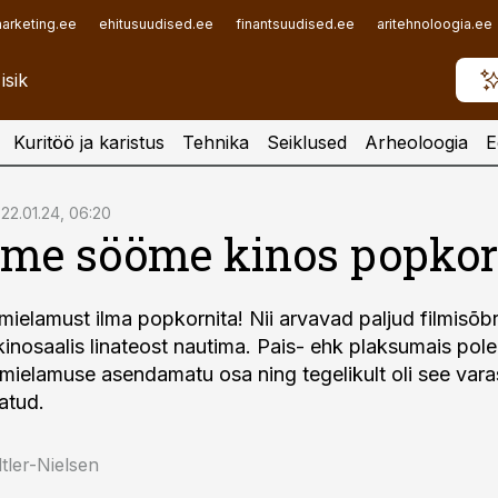
arketing.ee
ehitusuudised.ee
finantsuudised.ee
aritehnoloogia.ee
Kuritöö ja karistus
Tehnika
Seiklused
Arheoloogia
E
22.01.24, 06:20
me sööme kinos popkor
lmielamust ilma popkornita! Nii arvavad paljud filmisõbr
kinosaalis linateost nautima. Pais- ehk plaksumais pole
filmielamuse asendamatu osa ning tegelikult oli see var
atud.
tler-Nielsen