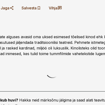
Jaga
Salvesta
Vihja
tate alguses avasid oma uksed esimesed tõelised kinod ehk k
asutused jäljendada traditsioonilisi teatreid. Pehmete istmeteg
ja rasked kardinad, miljöö oli luksuslik. Kinolisteks olid too
kad inimesed, kes tulid toime tummfilmide vahetekstide luge
kub huvi?
Hakka neid märksõnu jälgima ja saad alati teavitu