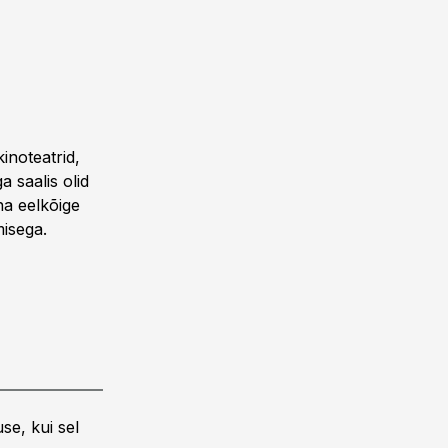
inoteatrid,
a saalis olid
na eel­kõige
misega.
se, kui sel