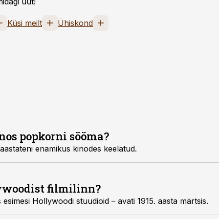
idagi uut!
Küsi meilt
Ühiskond
inos popkorni sööma?
 aastateni enamikus kinodes keelatud.
ywoodist filmilinn?
 esimesi Hollywoodi stuudioid – avati 1915. aasta märtsis.