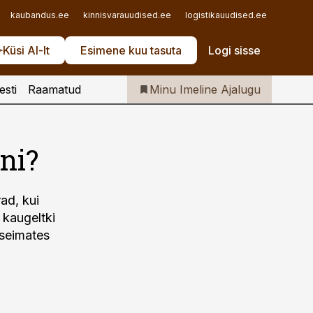
Iseteenindus
kaubandus.ee
kinnisvarauudised.ee
logistikauudised.ee
mu.ee
Telli Imeline Ajalugu
Küsi AI-lt
Esimene kuu tasuta
Logi sisse
esti
Raamatud
Minu Imeline Ajalugu
ni?
ad, kui
 kaugeltki
aseimates