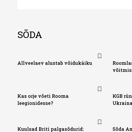
SÕDA
Allveelaev alustab võidukäiku
Roomlas
võitmis
Kas orje võeti Rooma
KGB rün
leegionidesse?
Ukraina 
Kuulsad Briti palgasõdurid:
Sõda Am