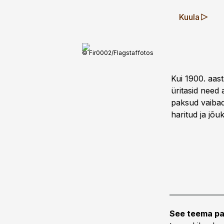
Kuula
© Fir0002/Flagstaffotos
Kui 1900. aas
üritasid need 
paksud vaibad 
haritud ja jõu
See teema pa