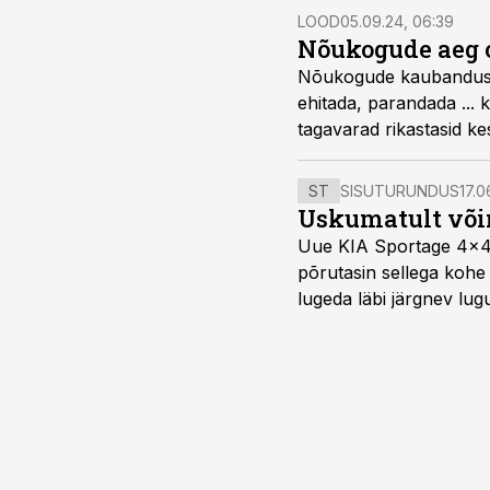
LOOD
05.09.24, 06:39
Nõukogude aeg o
Nõukogude kaubandusvõrk
ehitada, parandada ... k
tagavarad rikastasid kes
ST
SISUTURUNDUS
17.0
Uskumatult või
Uue KIA Sportage 4x4 H
põrutasin sellega kohe 
lugeda läbi järgnev lug