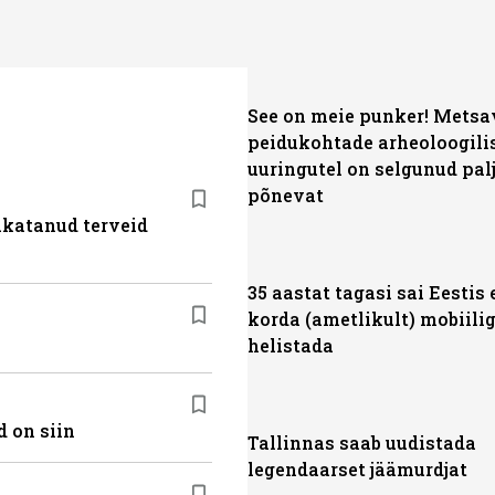
See on meie punker! Mets
peidukohtade arheoloogili
uuringutel on selgunud pal
põnevat
akatanud terveid
35 aastat tagasi sai Eestis
korda (ametlikult) mobiili
helistada
 on siin
Tallinnas saab uudistada
legendaarset jäämurdjat