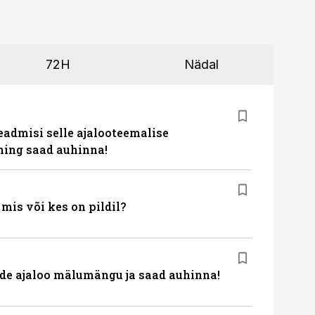
72H
Nädal
eadmisi selle ajalooteemalise
ing saad auhinna!
is või kes on pildil?
de ajaloo mälumängu ja saad auhinna!