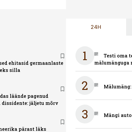
24H
1
Testi oma t
mälumänguga n
ed ehitasid germaanlaste
eks silla
2
Mälumäng: m
das läände pagenud
dissidente: jäljetu mõrv
3
Mängi auto
eerika pärast läks