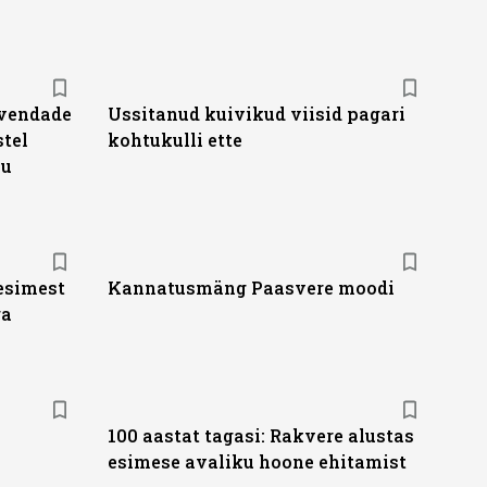
avendade
Ussitanud kuivikud viisid pagari
stel
kohtukulli ette
ju
 esimest
Kannatusmäng Paasvere moodi
ga
100 aastat tagasi: Rakvere alustas
esimese avaliku hoone ehitamist