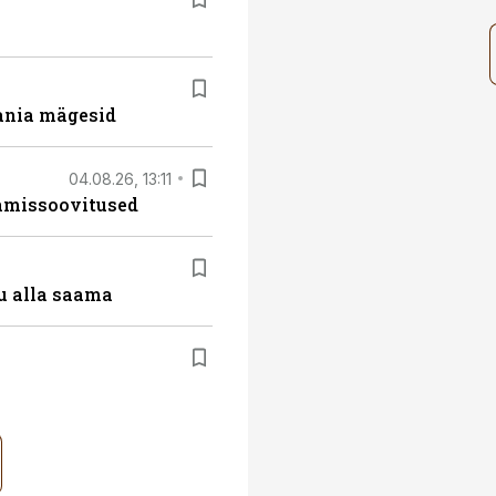
ania mägesid
04.08.26, 13:11
tamissoovitused
u alla saama