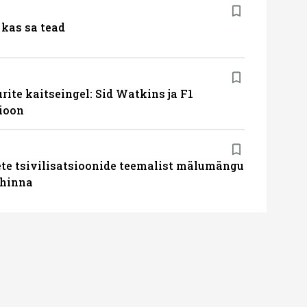
kas sa tead
ite kaitseingel: Sid Watkins ja F1
ioon
te tsivilisatsioonide teemalist mälumängu
uhinna