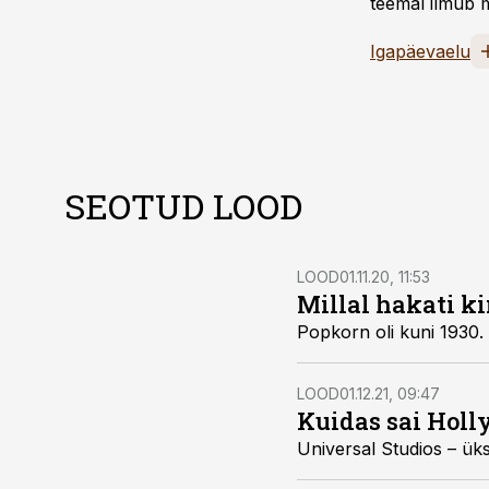
teemal ilmub m
Igapäevaelu
SEOTUD LOOD
LOOD
01.11.20, 11:53
Millal hakati k
Popkorn oli kuni 1930.
LOOD
01.12.21, 09:47
Kuidas sai Holl
Universal Studios – üks