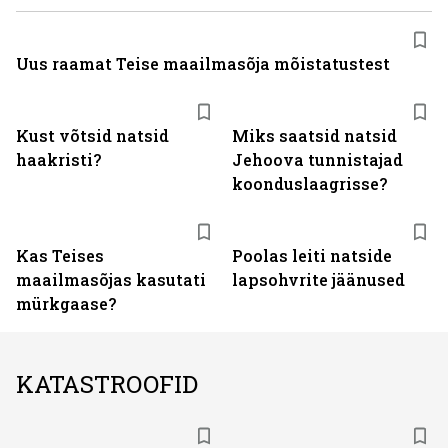
Uus raamat Teise maailmasõja mõistatustest
Kust võtsid natsid
Miks saatsid natsid
haakristi?
Jehoova tunnistajad
koonduslaagrisse?
Kas Teises
Poolas leiti natside
maailmasõjas kasutati
lapsohvrite jäänused
mürkgaase?
KATASTROOFID