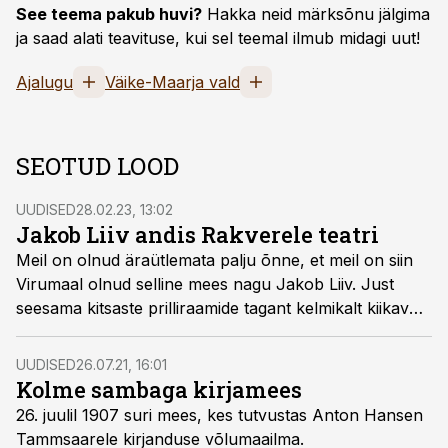
See teema pakub huvi?
Hakka neid märksõnu jälgima
ja saad alati teavituse, kui sel teemal ilmub midagi uut!
Ajalugu
Väike-Maarja vald
SEOTUD LOOD
UUDISED
28.02.23, 13:02
Jakob Liiv andis Rakverele teatri
Meil on olnud äraütlemata palju õnne, et meil on siin
Virumaal olnud selline mees nagu Jakob Liiv. Just
seesama kitsaste prilliraamide tagant kelmikalt kiikav
vuntsidega vanahärra, kes on nii teenimatult oma
noorema venna Juhani varju jäänud.
UUDISED
26.07.21, 16:01
Kolme sambaga kirjamees
26. juulil 1907 suri mees, kes tutvustas Anton Hansen
Tammsaarele kirjanduse võlumaailma.