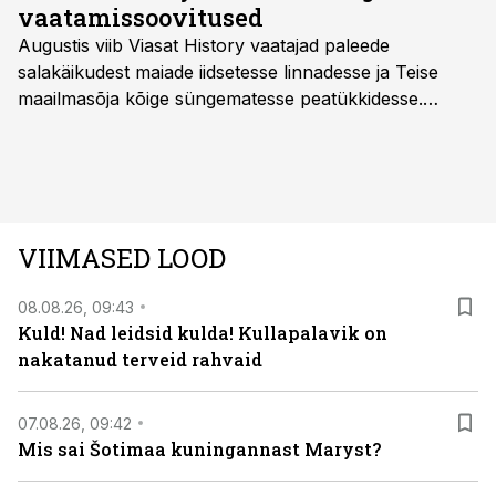
vaatamissoovitused
Augustis viib Viasat History vaatajad paleede
salakäikudest maiade iidsetesse linnadesse ja Teise
maailmasõja kõige süngematesse peatükkidesse.
Kuninglike dünastiate intriigid, värsked arheoloogilised
avastused ning seni nägemata kaadrid Kolmanda riigi
argielust avavad ajaloo tuntud sündmused täiesti uuest
vaatenurgast. Viasat History on saadaval kõikide Eesti
teleoperaatorite kaudu. Tutvu telekavaga:
VIIMASED LOOD
viasathistory.eu/ee
08.08.26, 09:43
Kuld! Nad leidsid kulda! Kullapalavik on
nakatanud terveid rahvaid
07.08.26, 09:42
Mis sai Šotimaa kuningannast Maryst?