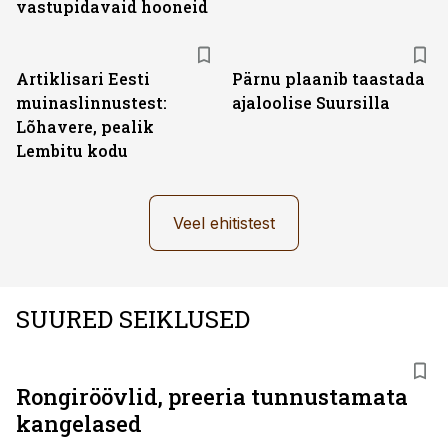
vastupidavaid hooneid
Artiklisari Eesti
Pärnu plaanib taastada
muinaslinnustest:
ajaloolise Suursilla
Lõhavere, pealik
Lembitu kodu
Veel ehitistest
SUURED SEIKLUSED
Rongiröövlid, preeria tunnustamata
kangelased