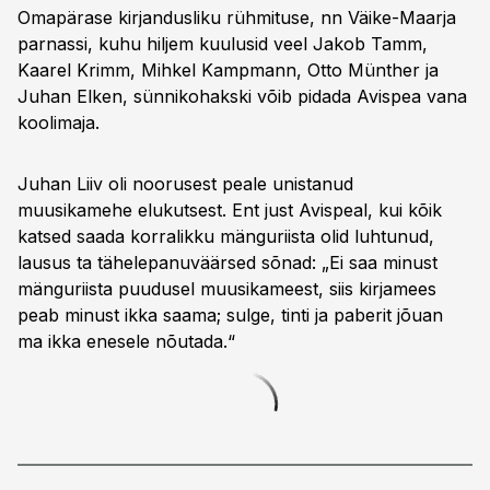
Omapärase kirjandusliku rühmituse, nn Väike-Maarja
parnassi, kuhu hiljem kuulusid veel Jakob Tamm,
Kaarel Krimm, Mihkel Kampmann, Otto Münther ja
Juhan Elken, sünnikohakski võib pidada Avispea vana
koolimaja.
Juhan Liiv oli noorusest peale unistanud
muusikamehe elukutsest. Ent just Avispeal, kui kõik
katsed saada korralikku mänguriista olid luhtunud,
lausus ta tähelepanuväärsed sõnad: „Ei saa minust
mänguriista puudusel muusikameest, siis kirjamees
peab minust ikka saama; sulge, tinti ja paberit jõuan
ma ikka enesele nõutada.“