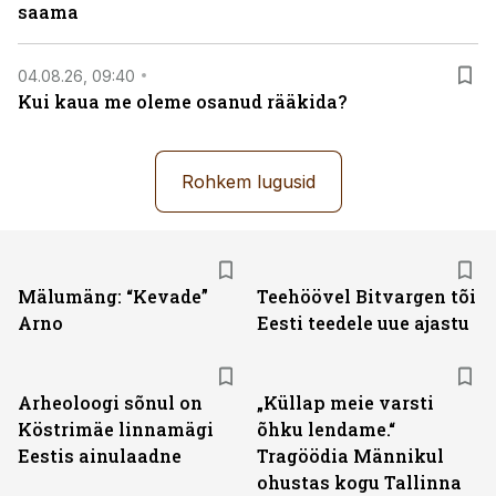
saama
04.08.26, 09:40
Kui kaua me oleme osanud rääkida?
Rohkem lugusid
Mälumäng: “Kevade”
Teehöövel Bitvargen tõi
Arno
Eesti teedele uue ajastu
Arheoloogi sõnul on
„Küllap meie varsti
Köstrimäe linnamägi
õhku lendame.“
Eestis ainulaadne
Tragöödia Männikul
ohustas kogu Tallinna