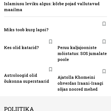
Islamiusu leviku algus: kõrbe pojad vallutavad
maailma
Miks toob kurg lapsi?
Kes olid katarid?
Peruu kaljujooniste
mõistatus: SOS jumalate
poole
Astroloogid olid
Ajatolla Khomeini
õukonna superstaarid
ohverdas Iraani-Iraagi
sõjas noored mehed
POLIITIKA