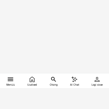
Menüü
Uudised
Otsing
AI Chat
Logi sisse
Vana-Lõuna 39/1, 19094 Tallinn