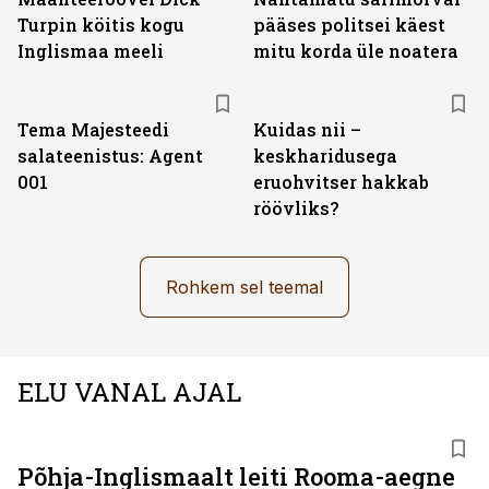
Turpin köitis kogu
pääses politsei käest
Inglismaa meeli
mitu korda üle noatera
Tema Majesteedi
Kuidas nii –
salateenistus: Agent
keskharidusega
001
eruohvitser hakkab
röövliks?
Rohkem sel teemal
ELU VANAL AJAL
Põhja-Inglismaalt leiti Rooma-aegne