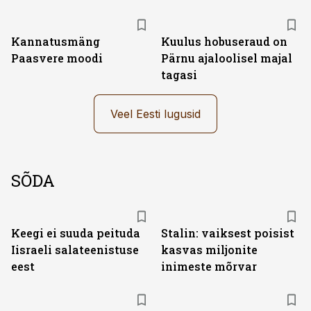
Kannatusmäng
Kuulus hobuseraud on
Paasvere moodi
Pärnu ajaloolisel majal
tagasi
Veel Eesti lugusid
SÕDA
Keegi ei suuda peituda
Stalin: vaiksest poisist
Iisraeli salateenistuse
kasvas miljonite
eest
inimeste mõrvar