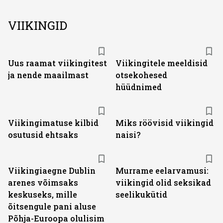
VIIKINGID
Uus raamat viikingitest
Viikingitele meeldisid
ja nende maailmast
otsekohesed
hüüdnimed
Viikingimatuse kilbid
Miks röövisid viikingid
osutusid ehtsaks
naisi?
Viikingiaegne Dublin
Murrame eelarvamusi:
arenes võimsaks
viikingid olid seksikad
keskuseks, mille
seelikukütid
õitsengule pani aluse
Põhja-Euroopa olulisim