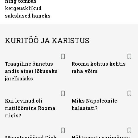
ning tõmbas
kergeusklikud
sakslased haneks
KURITÖÖ JA KARISTUS
Traagiline õnnetus
Rooma kohtus kehtis
andis ainet lõbusaks
raha võim
järelkajaks
Kui levinud oli
Miks Napoleonile
ristilöömine Rooma
halastati?
riigis?
Maanteeröövel Dick
Nähtamatu sarimõrvar