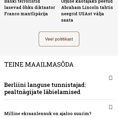
Baski terroristid
Orjuse kaotajaks peetud
lasevad õhku diktaator
Abraham Lincoln tahtis
Franco mantlipärija
neegrid USAst välja
saata
Veel poliitikast
TEINE MAAILMASÕDA
Berliini languse tunnistajad:
pealtnägijate läbielamised
Milline ekraanlennuk on ajaloo suurim?