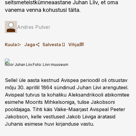
seitsmeteistkümneaastane Juhan Liiv, et oma
vanema venna kohustusi täita.
Andres Pulver
Kuula
Jaga
Salvesta
Vihja
Noor Juhan Liiv.
Foto:
Liivi muuseum
Sellel üle aasta kestnud Avispea perioodil oli otsustav
mõju 30. aprillil 1864 sündinud Juhan Liivi arenguteel.
Avispeal tutvus ta kohaliku Aleksandrikooli abikomitee
esimehe Moorits Mihkelsoniga, tulise Jakobsoni
pooldajaga. Tihti käis Väike-Maarjast Avispeal Peeter
Jakobson, kelle vestlused Jakob Liiviga äratasid
Juhanis esimese huvi kirjanduse vastu.