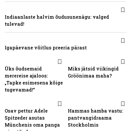
Indiaanlaste halvim õudusunenägu: valged
tulevad!
Igapäevane võitlus preeria pärast
Üks õudsemaid
Miks jätsid viikingid
merereise ajaloos:
Gröönimaa maha?
„Tapke esimesena kõige
tugevamad!“
Osav pettur Adele
Hammas hamba vastu:
Spitzeder asutas
pantvangi­draama
Münchenis oma panga
Stockholmis