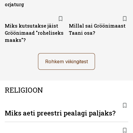
orjaturg
Miks kutsutakse jäist
Millal sai Gröönimaast
Gröönimaad "roheliseks
Taani osa?
maaks"?
Rohkem viikingitest
RELIGIOON
Miks aeti preestri pealagi paljaks?