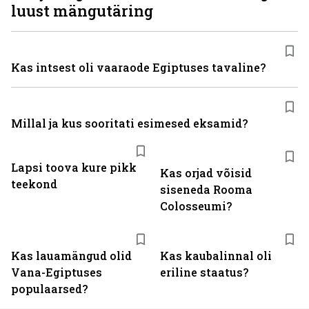
luust mängutäring
Kas intsest oli vaaraode Egiptuses tavaline?
Millal ja kus sooritati esimesed eksamid?
Lapsi toova kure pikk
Kas orjad võisid
teekond
siseneda Rooma
Colosseumi?
Kas lauamängud olid
Kas kaubalinnal oli
Vana-Egiptuses
eriline staatus?
populaarsed?