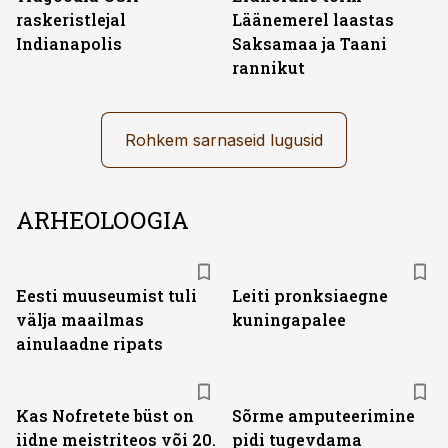
raskeristlejal
Läänemerel laastas
Indianapolis
Saksamaa ja Taani
rannikut
Rohkem sarnaseid lugusid
ARHEOLOOGIA
Eesti muuseumist tuli
Leiti pronksiaegne
välja maailmas
kuningapalee
ainulaadne ripats
Kas Nofretete büst on
Sõrme amputeerimine
iidne meistriteos või 20.
pidi tugevdama