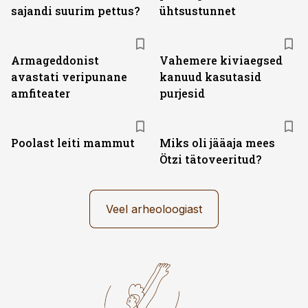
sajandi suurim pettus?
ühtsustunnet
Armageddonist
Vahemere kiviaegsed
avastati veripunane
kanuud kasutasid
amfiteater
purjesid
Poolast leiti mammut
Miks oli jääaja mees
Ötzi tätoveeritud?
Veel arheoloogiast