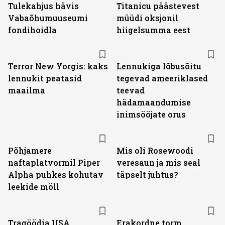
Tulekahjus hävis
Titanicu päästevest
Vabaõhumuuseumi
müüdi oksjonil
fondihoidla
hiigelsumma eest
Terror New Yorgis: kaks
Lennukiga lõbusõitu
lennukit peatasid
tegevad ameeriklased
maailma
teevad
hädamaandumise
inimsööjate orus
Põhjamere
Mis oli Rosewoodi
naftaplatvormil Piper
veresaun ja mis seal
Alpha puhkes kohutav
täpselt juhtus?
leekide möll
Tragöödia USA
Erakordne torm