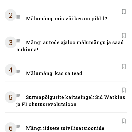
2
Mälumäng: mis või kes on pildil?
3
Mängi autode ajaloo mälumängu ja saad
auhinna!
4
Mälumäng: kas sa tead
5
Surmapõlgurite kaitseingel: Sid Watkins
ja F1 ohutusrevolutsioon
6
Mängi iidsete tsivilisatsioonide