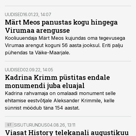
UUDISED
16.01.23, 14:07
Märt Meos panustas kogu hingega
Virumaa arengusse
Kooliuuendaja Märt Meos kujundas oma tegevusega
Virumaa arengut koguni 56 aasta jooksul. Eriti palju
pühendas ta Väike-Maarjale.
UUDISED
02.09.22, 14:05
Kadrina Krimm püstitas endale
monumendi juba eluajal
Kadrina rahvamaja on omalaadi monument selle
ehitamise eestvõtjale Aleksander Krimmile, kelle
sünnist möödub täna 154 aastat.
SISUTURUNDUS
04.08.26, 13:11
ST
Viasat History telekanali augustikuu