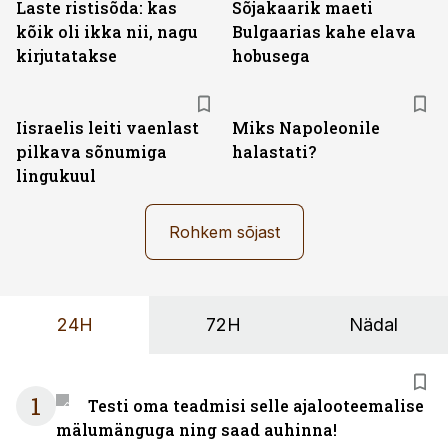
Laste ristisõda: kas
Sõjakaarik maeti
kõik oli ikka nii, nagu
Bulgaarias kahe elava
kirjutatakse
hobusega
Iisraelis leiti vaenlast
Miks Napoleonile
pilkava sõnumiga
halastati?
lingukuul
Rohkem sõjast
24H
72H
Nädal
1
Testi oma teadmisi selle ajalooteemalise
mälumänguga ning saad auhinna!