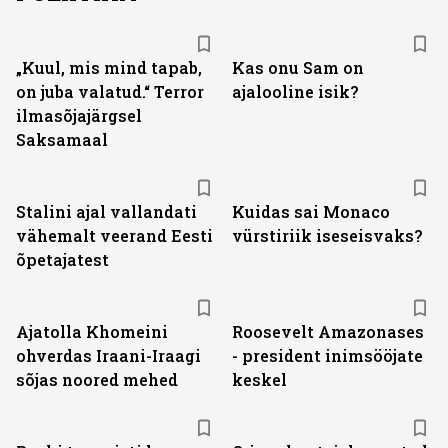
„Kuul, mis mind tapab,
Kas onu Sam on
on juba valatud.“ Terror
ajalooline isik?
ilmasõjajärgsel
Saksamaal
Stalini ajal vallandati
Kuidas sai Monaco
vähemalt veerand Eesti
vürstiriik iseseisvaks?
õpetajatest
Ajatolla Khomeini
Roosevelt Amazonases
ohverdas Iraani-Iraagi
- president inimsööjate
sõjas noored mehed
keskel