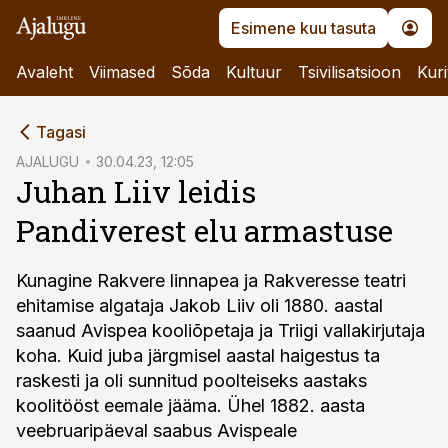
Esimene kuu tasuta
Avaleht
Viimased
Sõda
Kultuur
Tsivilisatsioon
Kuri
cebook
Tagasi
Twitter)
AJALUGU
30.04.23, 12:05
Juhan Liiv leidis
kedIn
Pandiverest elu armastuse
ail
k
Kunagine Rakvere linnapea ja Rakveresse teatri
ehitamise algataja Jakob Liiv oli 1880. aastal
saanud Avispea kooliõpetaja ja Triigi vallakirjutaja
koha. Kuid juba järgmisel aastal haigestus ta
raskesti ja oli sunnitud poolteiseks aastaks
koolitööst eemale jääma. Ühel 1882. aasta
veebruaripäeval saabus Avispeale