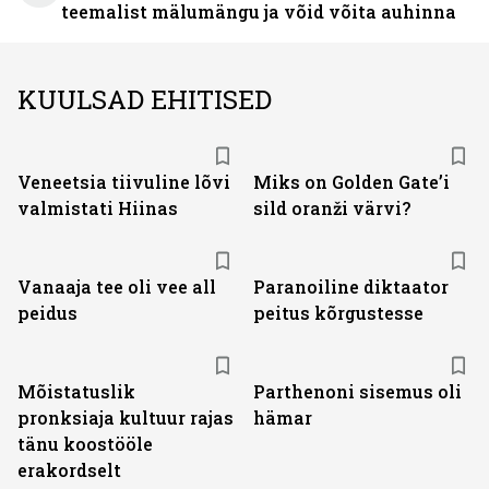
teemalist mälumängu ja võid võita auhinna
KUULSAD EHITISED
Veneetsia tiivuline lõvi
Miks on Golden Gate’i
valmistati Hiinas
sild oranži värvi?
Vanaaja tee oli vee all
Paranoiline diktaator
peidus
peitus kõrgustesse
Mõistatuslik
Parthenoni sisemus oli
pronksiaja kultuur rajas
hämar
tänu koostööle
erakordselt