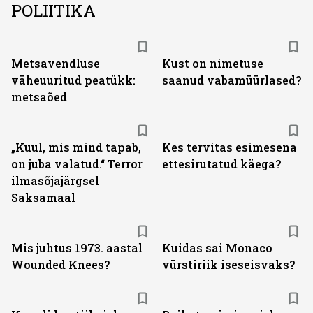
POLIITIKA
Metsavendluse
Kust on nimetuse
väheuuritud peatükk:
saanud vabamüürlased?
metsaõed
„Kuul, mis mind tapab,
Kes tervitas esimesena
on juba valatud.“ Terror
ettesirutatud käega?
ilmasõjajärgsel
Saksamaal
Mis juhtus 1973. aastal
Kuidas sai Monaco
Wounded Knees?
vürstiriik iseseisvaks?