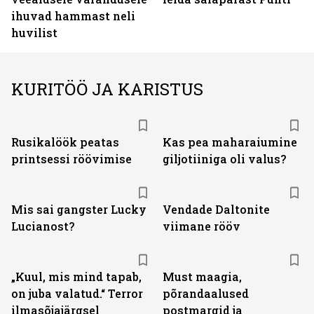
ihuvad hammast neli
huvilist
KURITÖÖ JA KARISTUS
Rusikalöök peatas
Kas pea maharaiumine
printsessi röövimise
giljotiiniga oli valus?
Mis sai gangster Lucky
Vendade Daltonite
Lucianost?
viimane rööv
„Kuul, mis mind tapab,
Must maagia,
on juba valatud.“ Terror
põrandaalused
ilmasõjajärgsel
postmargid ja