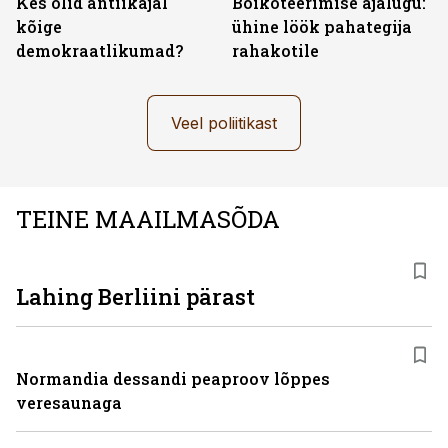
Kes olid antiikajal
Boikoteerimise ajalugu:
kõige
ühine löök pahategija
demokraatlikumad?
rahakotile
Veel poliitikast
TEINE MAAILMASÕDA
Lahing Berliini pärast
Normandia dessandi peaproov lõppes
veresaunaga