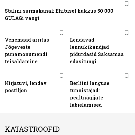
Stalini surmakanal: Ehitusel hukkus 50 000
GULAGi vangi
Venemaad ärritas
Lendavad
Jõgeveste
lennukikandjad
punamonumendi
pidurdasid Saksamaa
teisaldamine
edasitungi
Kirjatuvi, lendav
Berliini languse
postiljon
tunnistajad:
pealtnägijate
läbielamised
KATASTROOFID