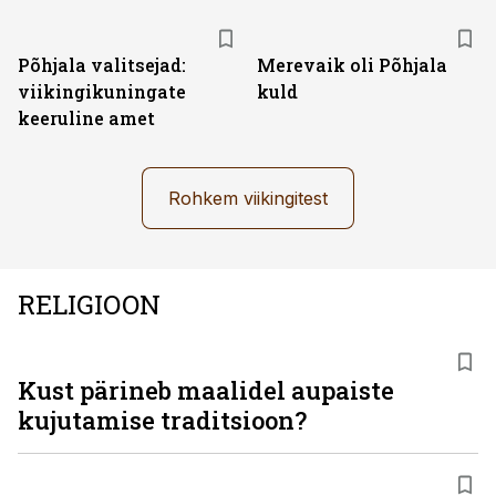
Põhjala valitsejad:
Merevaik oli Põhjala
viikingikuningate
kuld
keeruline amet
Rohkem viikingitest
RELIGIOON
Kust pärineb maalidel aupaiste
kujutamise traditsioon?