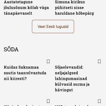
Aastatetagune
Simuna kirikus
jõulusõnum kõlab väga
pühitseti sisse
tänapäevaselt
haruldane hõbepärg
Veel Eesti lugusid
SÕDA
Kuidas Saksamaa
Sõjaelevandid:
suutis taasrelvastuda
neljajalgsed
nii kiiresti?
lahingumasinad
külvasid surma ja
hävingut