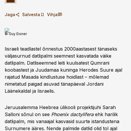
Jaga
Salvesta
Vihja
© Guy Eisner
Iisraeli teadlastel õnnestus 2000aastasest tänaseks
väljasurnud datlipalmi seemnest kasvata­da väike
datlipalm. Datliseemned leiti kuulsatest Qumrani
koobastest ja Juudamaa kuninga Herodes Suure ajal
rajatud Masada kindlustuse hoidlast – mõlemad
nimetatud paigad asuvad tänapäeval Jordani
Läänekaldal ja Iisraelis.
Jeruusalemma Heebrea ülikooli projektijuhi Sarah
Salloni sõnul on see
Phoenix dactylifera
ehk harilik
datlipalm, mis vanaajal kasvasid suurte istandustena
Surnumere ääres. Nende palmide datlid olid tol ajal