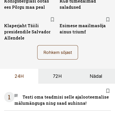
Königsberglasi ootas
KGB tumedaimad
ees Põrgu maa peal
saladused
Klaperjaht Tšiili
Esimese maailmasõja
presidendile Salvador
ainus triumf
Allendele
Rohkem sõjast
24H
72H
Nädal
1
Testi oma teadmisi selle ajalooteemalise
mälumänguga ning saad auhinna!