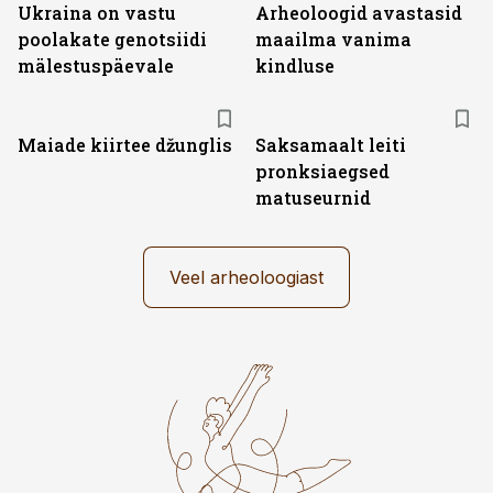
Ukraina on vastu
Arheoloogid avastasid
poolakate genotsiidi
maailma vanima
mälestuspäevale
kindluse
Maiade kiirtee džunglis
Saksamaalt leiti
pronksiaegsed
matuseurnid
Veel arheoloogiast