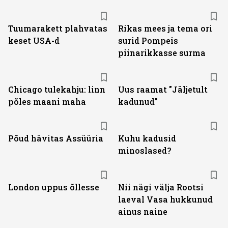
Tuumarakett plahvatas
Rikas mees ja tema ori
keset USA-d
surid Pompeis
piinarikkasse surma
Chicago tulekahju: linn
Uus raamat "Jäljetult
põles maani maha
kadunud"
Põud hävitas Assüüria
Kuhu kadusid
minoslased?
London uppus õllesse
Nii nägi välja Rootsi
laeval Vasa hukkunud
ainus naine