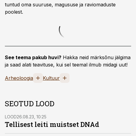
tuntud oma suuruse, magususe ja raviomaduste
poolest.
See teema pakub huvi?
Hakka neid märksõnu jälgima
ja saad alati teavituse, kui sel teemal ilmub midagi uut!
Arheoloogia
Kultuur
SEOTUD LOOD
LOOD
26.08.23, 10:25
Tellisest leiti muistset DNAd