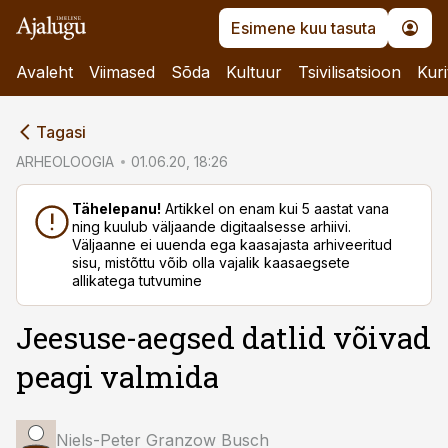
Esimene kuu tasuta
Avaleht
Viimased
Sõda
Kultuur
Tsivilisatsioon
Kuri
cebook
Tagasi
Twitter)
ARHEOLOOGIA
01.06.20, 18:26
kedIn
Tähelepanu!
Artikkel on enam kui 5 aastat vana
ning kuulub väljaande digitaalsesse arhiivi.
ail
Väljaanne ei uuenda ega kaasajasta arhiveeritud
sisu, mistõttu võib olla vajalik kaasaegsete
k
allikatega tutvumine
Jeesuse-aegsed datlid võivad
peagi valmida
Niels-Peter Granzow Busch