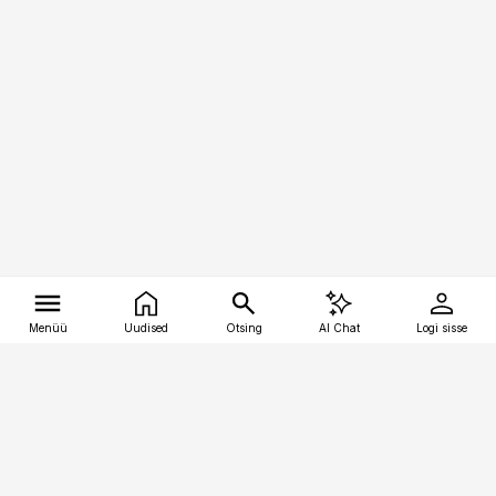
Menüü
Uudised
Otsing
AI Chat
Logi sisse
Vana-Lõuna 39/1, 19094 Tallinn
(+372) 667 0111
tellimiskeskus@aripaev.ee