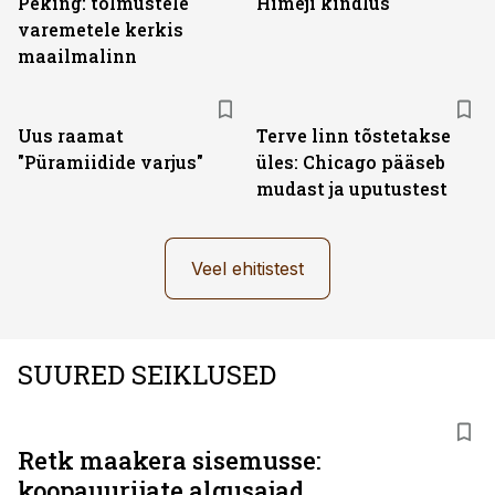
Peking: tolmustele
Himeji kindlus
varemetele kerkis
maailmalinn
Uus raamat
Terve linn tõstetakse
"Püramiidide varjus"
üles: Chicago pääseb
mudast ja uputustest
Veel ehitistest
SUURED SEIKLUSED
Retk maakera sisemusse:
koopauurijate algusajad