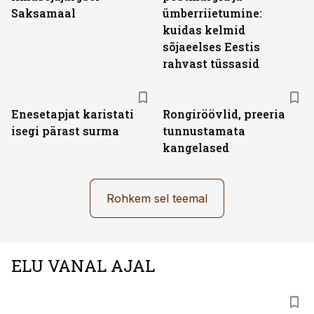
Saksamaal
ümberriietumine:
kuidas kelmid
sõjaeelses Eestis
rahvast tüssasid
Enesetapjat karistati
Rongiröövlid, preeria
isegi pärast surma
tunnustamata
kangelased
Rohkem sel teemal
ELU VANAL AJAL