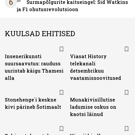
6
Surmapõlgurite kaitseingel: Sid Watkins
ja F1 ohutusrevolutsioon
KUULSAD EHITISED
ST
Insenerikunsti
Viasat History
suursaavutus: rauduss
telekanali
uuristab käigu Thamesi
detsembrikuu
alla
vaatamissoovitused
Stonehenge`i keskne
Munakivisillutise
kivi pärineb Šotimaalt
ladumise oskus on
kaotsi läinud