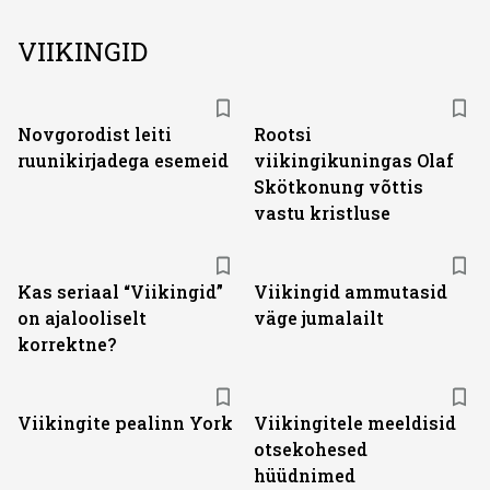
VIIKINGID
Novgorodist leiti
Rootsi
ruunikirjadega esemeid
viikingikuningas Olaf
Skötkonung võttis
vastu kristluse
Kas seriaal “Viikingid”
Viikingid ammutasid
on ajalooliselt
väge jumalailt
korrektne?
Viikingite pealinn York
Viikingitele meeldisid
otsekohesed
hüüdnimed