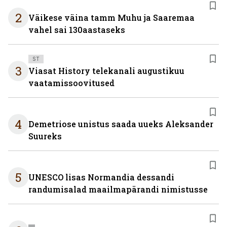
2
Väikese väina tamm Muhu ja Saaremaa
vahel sai 130aastaseks
ST
3
Viasat History telekanali augustikuu
vaatamissoovitused
4
Demetriose unistus saada uueks Aleksander
Suureks
5
UNESCO lisas Normandia dessandi
randumisalad maailmapärandi nimistusse