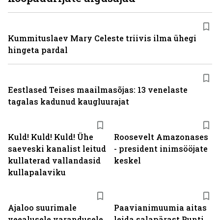
Kummituslaev Mary Celeste triivis ilma ühegi
hingeta pardal
Eestlased Teises maailmasõjas: 13 venelaste
tagalas kadunud kaugluurajat
Kuld! Kuld! Kuld! Ühe
Roosevelt Amazonases
saeveski kanalist leitud
- president inimsööjate
kullaterad vallandasid
keskel
kullapalaviku
Ajaloo suurimale
Paavianimuumia aitas
veealusele varandusele
leida salapärast Punti