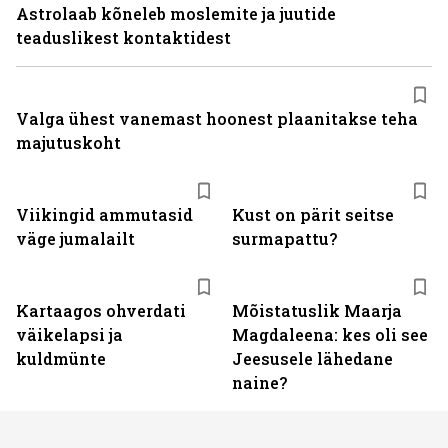
Astrolaab kõneleb moslemite ja juutide
teaduslikest kontaktidest
Valga ühest vanemast hoonest plaanitakse teha
majutuskoht
Viikingid ammutasid
Kust on pärit seitse
väge jumalailt
surmapattu?
Kartaagos ohverdati
Mõistatuslik Maarja
väikelapsi ja
Magdaleena: kes oli see
kuldmünte
Jeesusele lähedane
naine?