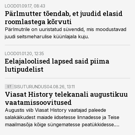
LOOD
01.09.17, 08:43
Pärlmutter tõendab, et juudid elasid
roomlastega kõrvuti
Pärlmutrile on uuristatud süvendid, mis moodustavad
juudi seitsmeharulise küünlajala kuju.
LOOD
01.01.20, 12:35
Eelajaloolised lapsed said piima
lutipudelist
SISUTURUNDUS
04.08.26, 13:11
ST
Viasat History telekanali augustikuu
vaatamissoovitused
Augustis viib Viasat History vaatajad paleede
salakäikudest maiade iidsetesse linnadesse ja Teise
maailmasõja kõige süngematesse peatükkidesse.
Kuninglike dünastiate intriigid, värsked arheoloogilised