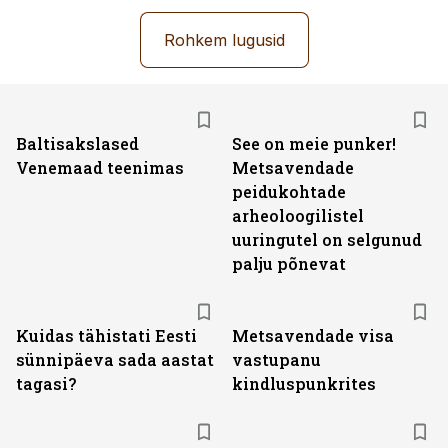
Rohkem lugusid
Baltisakslased
See on meie punker!
Venemaad teenimas
Metsavendade
peidukohtade
arheoloogilistel
uuringutel on selgunud
palju põnevat
Kuidas tähistati Eesti
Metsavendade visa
sünnipäeva sada aastat
vastupanu
tagasi?
kindluspunkrites