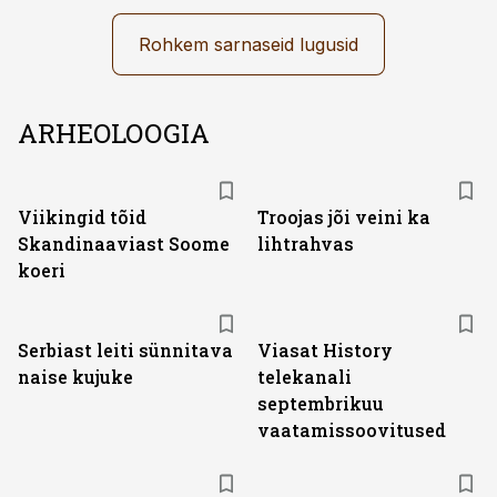
Rohkem sarnaseid lugusid
ARHEOLOOGIA
Viikingid tõid
Troojas jõi veini ka
Skandinaaviast Soome
lihtrahvas
koeri
ST
Serbiast leiti sünnitava
Viasat History
naise kujuke
telekanali
septembrikuu
vaatamissoovitused