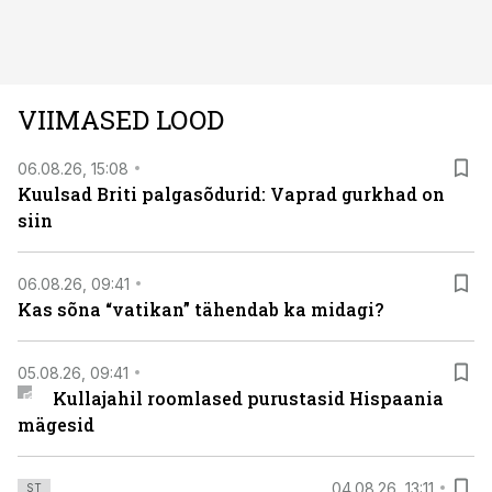
avastused ning seni nägemata kaadrid Kolmanda riigi
argielust avavad ajaloo tuntud sündmused täiesti uuest
vaatenurgast. Viasat History on saadaval kõikide Eesti
teleoperaatorite kaudu. Tutvu telekavaga:
VIIMASED LOOD
viasathistory.eu/ee
06.08.26, 15:08
Kuulsad Briti palgasõdurid: Vaprad gurkhad on
siin
06.08.26, 09:41
Kas sõna “vatikan” tähendab ka midagi?
05.08.26, 09:41
Kullajahil roomlased purustasid Hispaania
mägesid
04.08.26, 13:11
ST