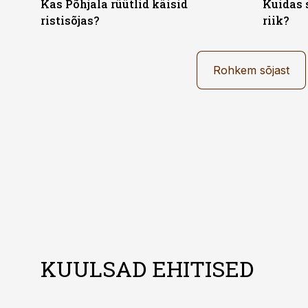
Kas Põhjala rüütlid käisid
Kuidas 
ristisõjas?
riik?
Rohkem sõjast
KUULSAD EHITISED