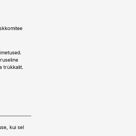
eskkomitee
imetu­sed.
ruseline
 trükkalit.
se, kui sel