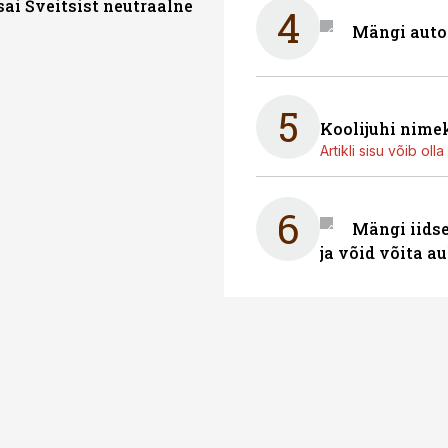
sai Šveitsist neutraalne
4
Mängi auto
5
Koolijuhi nime
Artikli sisu võib olla 
6
Mängi iidse
ja võid võita a