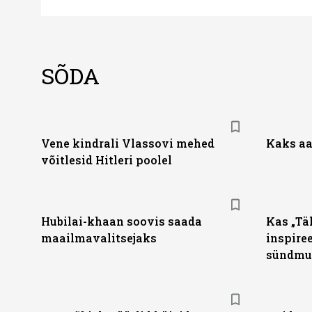
SÕDA
Vene kindrali Vlassovi mehed
Kaks aa
võitlesid Hitleri poolel
Hubilai-khaan soovis saada
Kas „Tä
maailmavalitsejaks
inspiree
sündmu