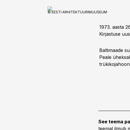
© EESTI ARHITEKTUURIMUUSEUM
1973. aasta 26
Kirjastuse uu
Baltimaade suu
Peale üheksak
trükikojahoone
See teema pa
teemal ilmub m