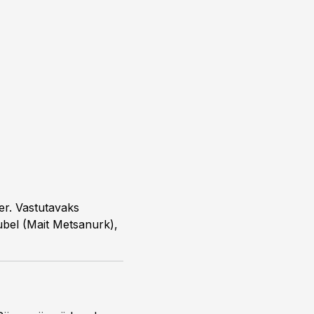
ber. Vastutavaks
ubel (Mait Metsanurk),