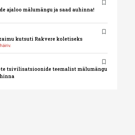
de ajaloo mälumängu ja saad auhinna!
kaimu kutsuti Rakvere koletiseks
häiriv.
te tsivilisatsioonide teemalist mälumängu
uhinna