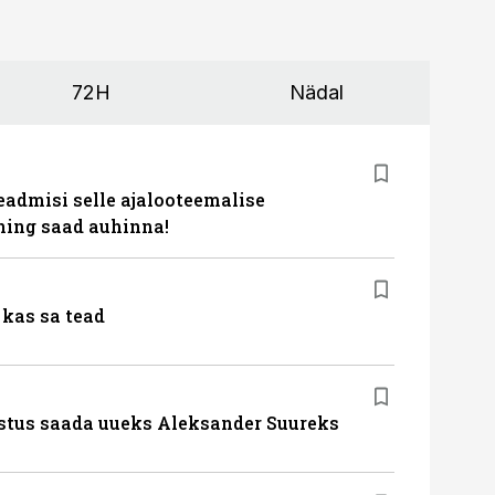
72H
Nädal
eadmisi selle ajalooteemalise
ing saad auhinna!
kas sa tead
stus saada uueks Aleksander Suureks