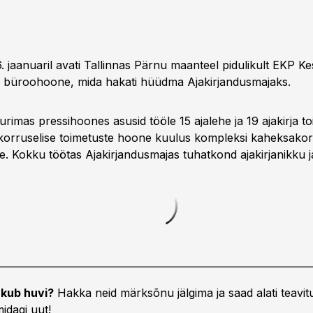
. jaanuaril avati Tallinnas Pärnu maanteel pidulikult EKP K
s büroohoone, mida hakati hüüdma Ajakirjandusmajaks.
rimas pressihoones asusid tööle 15 ajalehe ja 19 ajakirja to
orruselise toime­tuste hoone kuulus kompleksi kaheksa­kor
. Kokku töötas Ajakirjandusmajas tuhatkond ajakirjanikku ja
kub huvi?
Hakka neid märksõnu jälgima ja saad alati teavitu
idagi uut!