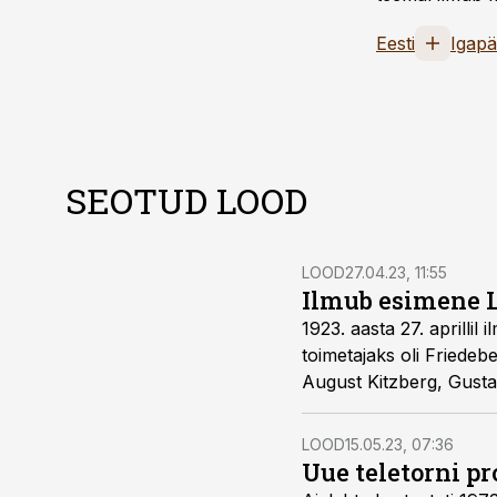
Eesti
Igapä
SEOTUD LOOD
LOOD
27.04.23, 11:55
Ilmub esimene 
1923. aasta 27. aprilli
toimetajaks oli Friede
August Kitzberg, Gusta
LOOD
15.05.23, 07:36
Uue teletorni pr