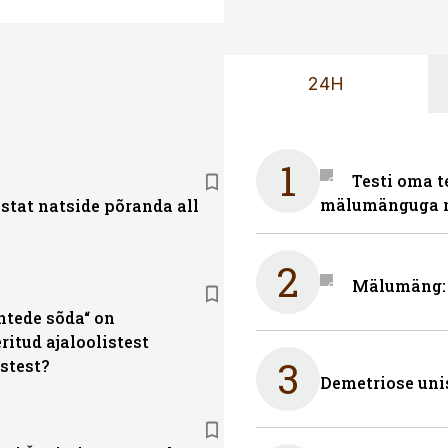
24H
1
Testi oma t
mälumänguga n
stat natside põranda all
2
Mälumäng: 
htede sõda“ on
ritud ajaloolistest
3
stest?
Demetriose uni