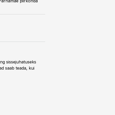
a-Pärnamäe piirkonda
ng sissejuhatuseks
ead saab teada, kui