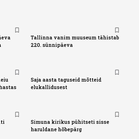
äeva
Tallinna vanim muuseum tähistab
a
220. sünnipäeva
neiu
Saja aasta taguseid mõtteid
ehastas
elukallidusest
ti
Simuna kirikus pühitseti sisse
haruldane hõbepärg