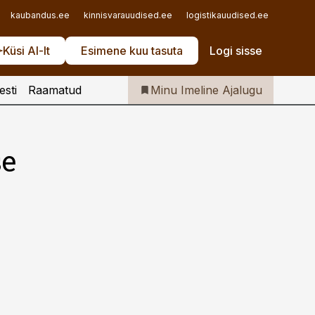
Iseteenindus
kaubandus.ee
kinnisvarauudised.ee
logistikauudised.ee
mu.ee
Telli Imeline Ajalugu
Küsi AI-lt
Esimene kuu tasuta
Logi sisse
esti
Raamatud
Minu Imeline Ajalugu
se