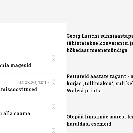
Georg Lurichi sünniaastap
tähistatakse konverentsi j
hõbedast meenemündiga
ania mägesid
Pettureid aastate tagant - 
04.08.26, 13:11
korjas „tollimaksu“, suli k
tamissoovitused
Walesi printsi
u alla saama
Otepää linnamäe juurest lei
haruldasi esemeid