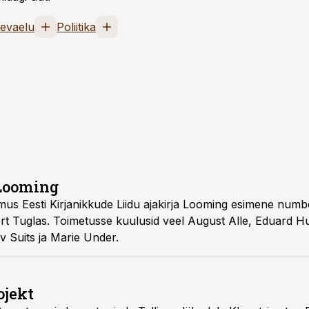
evaelu
Poliitika
Looming
l ilmus Eesti Kirjanikkude Liidu ajakirja Looming esimene num
bert Tuglas. Toimetusse kuulusid veel August Alle, Eduard H
v Suits ja Marie Under.
ojekt