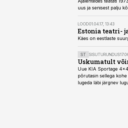
Ajalehtedes teatati 197
uus ja senisest palju k
LOOD
01.04.17, 13:43
Estonia teatri- 
Käes on eestlaste suur
ST
SISUTURUNDUS
17.0
Uskumatult või
Uue KIA Sportage 4x4 H
põrutasin sellega kohe 
lugeda läbi järgnev lug