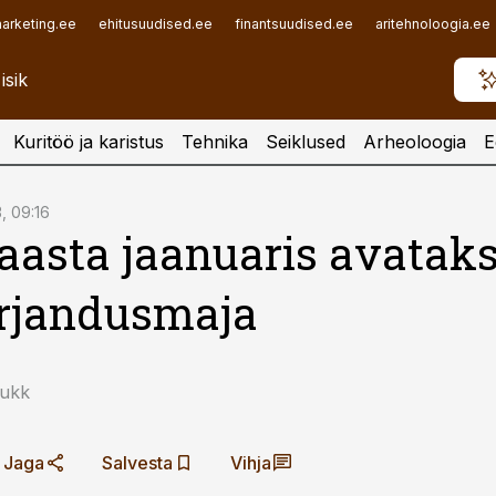
arketing.ee
ehitusuudised.ee
finantsuudised.ee
aritehnoloogia.ee
Kuritöö ja karistus
Tehnika
Seiklused
Arheoloogia
E
3, 09:16
 aasta jaanuaris avatak
rjandusmaja
Kukk
Jaga
Salvesta
Vihja