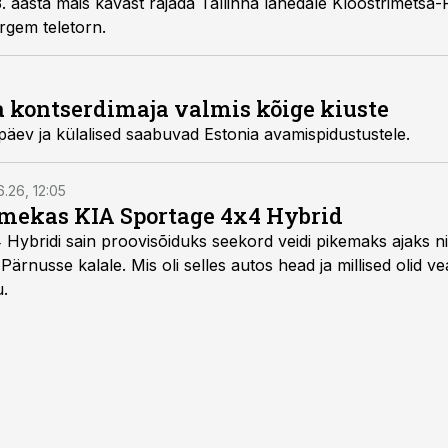
3. aasta mais kavast rajada Tallinna lähedale Kloostrimets
õrgem teletorn.
ja kontserdimaja valmis kõige kiuste
päev ja külalised saabuvad Estonia avamispidustustele.
6.26, 12:05
mekas KIA Sportage 4x4 Hybrid
ybridi sain proovisõiduks seekord veidi pikemaks ajaks ni
Pärnusse kalale. Mis oli selles autos head ja millised olid v
u.