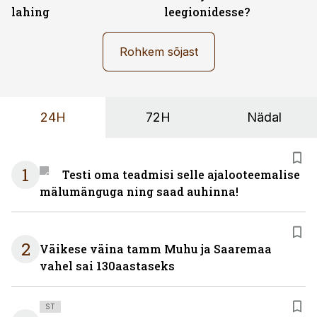
lahing
leegionidesse?
Rohkem sõjast
24H
72H
Nädal
1
Testi oma teadmisi selle ajalooteemalise
mälumänguga ning saad auhinna!
2
Väikese väina tamm Muhu ja Saaremaa
vahel sai 130aastaseks
ST