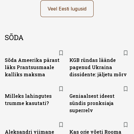
Veel Eesti lugusid
SÕDA
Sõda Ameerika pärast
KGB ründas läände
läks Prantsusmaale
pagenud Ukraina
kalliks maksma
dissidente: jäljetu mõrv
Milleks lahingutes
Geniaalsest ideest
trumme kasutati?
sündis pronksiaja
superrelv
Aleksandri viimane
Kas orje võeti Rooma