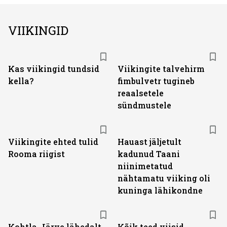
VIIKINGID
Kas viikingid tundsid
Viikingite talvehirm
kella?
fimbulvetr tugineb
reaalsetele
sündmustele
Viikingite ehted tulid
Hauast jäljetult
Rooma riigist
kadunud Taani
niinimetatud
nähtamatu viiking oli
kuninga lähikondne
Kohtla-Järve lähedalt
Kõik teed viisid