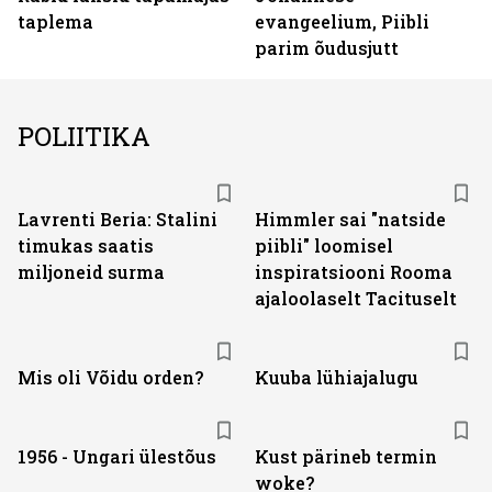
taplema
evangeelium, Piibli
parim õudusjutt
POLIITIKA
Lavrenti Beria: Stalini
Himmler sai "natside
timukas saatis
piibli" loomisel
miljoneid surma
inspiratsiooni Rooma
ajaloolaselt Tacituselt
Mis oli Võidu orden?
Kuuba lühiajalugu
1956 - Ungari ülestõus
Kust pärineb termin
woke?