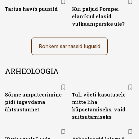
Tartus hävib puusild
Kui paljud Pompei
elanikud elasid
vulkaanipurske üle?
Rohkem sarnaseid lugusid
ARHEOLOOGIA
Sõrme amputeerimine
Tuli võeti kasutusele
pidi tugevdama
mitte liha
ühtsustunnet
küpsetamiseks, vaid
suitsutamiseks