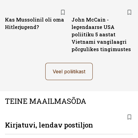
Kas Mussolinil oli oma
John McCain -
Hitlerjugend?
legendaarse USA
poliitiku 5 aastat
Vietnami vangilaagri
põrgulikes tingimustes
Veel poliitikast
TEINE MAAILMASÕDA
Kirjatuvi, lendav postiljon