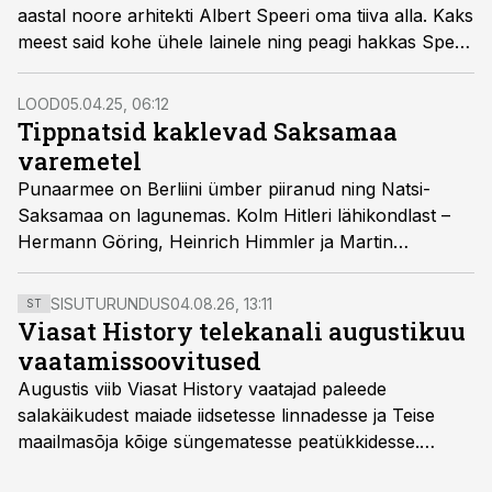
aastal noore arhitekti Albert Speeri oma tiiva alla. Kaks
meest said kohe ühele lainele ning peagi hakkas Speer
ellu viima Hitleri unistust natside tuhandeaastasest
riigist, kavandades sinna hiiglaslikke kivi- ja
LOOD
05.04.25, 06:12
marmorhooneid.
Tippnatsid kaklevad Saksamaa
varemetel
Punaarmee on Berliini ümber piiranud ning Natsi-
Saksamaa on lagunemas. Kolm Hitleri lähikondlast –
Hermann Göring, Heinrich Himmler ja Martin
Bormann – lüüasaamist ei taju. Nad olid pikka aega
füüreri varjus seisnud ning haaravad nüüd võimalusest
SISUTURUNDUS
04.08.26, 13:11
ST
laastatud riik üle võtta. Surmav võimumäng algab
Viasat History telekanali augustikuu
1945. aasta aprillis.
vaatamissoovitused
Augustis viib Viasat History vaatajad paleede
salakäikudest maiade iidsetesse linnadesse ja Teise
maailmasõja kõige süngematesse peatükkidesse.
Kuninglike dünastiate intriigid, värsked arheoloogilised