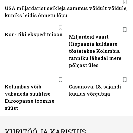
USA miljardärist seikleja sammus võidult võidule,
kuniks leidis õnnetu lõpu
Kon-Tiki ekspeditsioon
Miljardeid väärt
Hispaania kuldaare
tõstetakse Kolumbia
ranniku lähedal mere
põhjast üles
Kolumbus võib
Casanova: 18. sajandi
vabaneda süüfilise
kuulus võrgutaja
Euroopasse toomise
süüst
KURITÖÖ JA KARISTUS