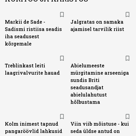
Markii de Sade -
Jalgratas on samaka
Sadismi ristiisa seadis
ajamisel tarvilik riist
iha seadusest
kõrgemale
Treblinkast leiti
Abielumeeste
laagrivalvurite hauad
mürgitamine arseeniga
sundis Briti
seadusandjat
abielulahutust
hõlbustama
Kolm inimest tapnud
Viin viib mõistuse - kui
pangaröövlid lahkusid
seda üldse antud on