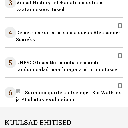
3
Viasat History telekanali augustikuu
vaatamissoovitused
4
Demetriose unistus saada uueks Aleksander
Suureks
5
UNESCO lisas Normandia dessandi
randumisalad maailmapärandi nimistusse
6
Surmapõlgurite kaitseingel: Sid Watkins
ja F1 ohutusrevolutsioon
KUULSAD EHITISED