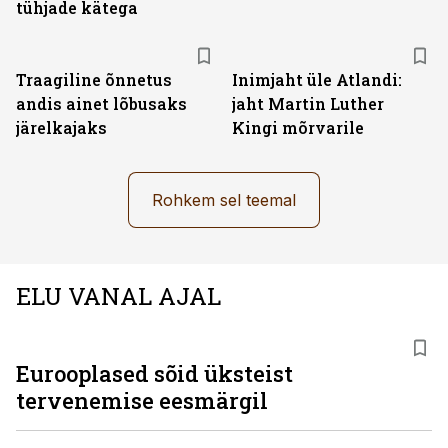
tühjade kätega
Traagiline õnnetus
Inimjaht üle Atlandi:
andis ainet lõbusaks
jaht Martin Luther
järelkajaks
Kingi mõrvarile
Rohkem sel teemal
ELU VANAL AJAL
Eurooplased sõid üksteist
tervenemise eesmärgil