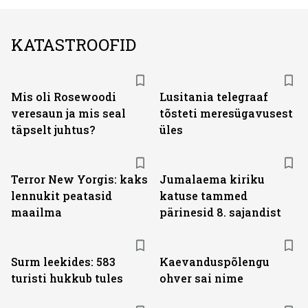
KATASTROOFID
Mis oli Rosewoodi
Lusitania telegraaf
veresaun ja mis seal
tõsteti meresügavusest
täpselt juhtus?
üles
Terror New Yorgis: kaks
Jumalaema kiriku
lennukit peatasid
katuse tammed
maailma
pärinesid 8. sajandist
Surm leekides: 583
Kaevanduspõlengu
turisti hukkub tules
ohver sai nime