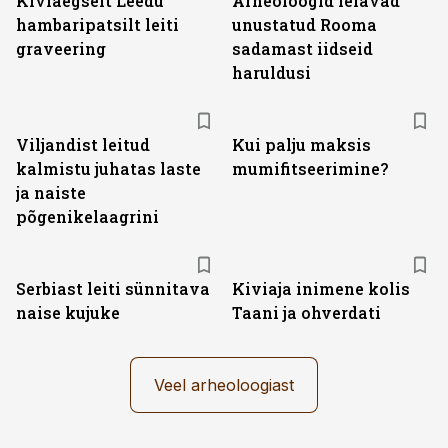
Kiviaegselt Leedu
Arheoloogid leiavad
hambaripatsilt leiti
unustatud Rooma
graveering
sadamast iidseid
haruldusi
Viljandist leitud
Kui palju maksis
kalmistu juhatas laste
mumifitseerimine?
ja naiste
põgenikelaagrini
Serbiast leiti sünnitava
Kiviaja inimene kolis
naise kujuke
Taani ja ohverdati
Veel arheoloogiast