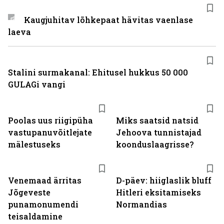
Kaugjuhitav lõhkepaat hävitas vaenlase
laeva
Stalini surmakanal: Ehitusel hukkus 50 000
GULAGi vangi
Poolas uus riigipüha
Miks saatsid natsid
vastupanuvõitlejate
Jehoova tunnistajad
mälestuseks
koonduslaagrisse?
Venemaad ärritas
D-päev: hiiglaslik bluff
Jõgeveste
Hitleri eksitamiseks
punamonumendi
Normandias
teisaldamine