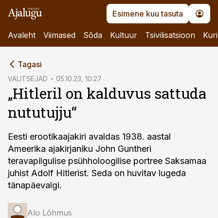
Esimene kuu tasuta
Avaleht
Viimased
Sõda
Kultuur
Tsivilisatsioon
Kuri
cebook
Tagasi
Twitter)
VALITSEJAD
05.10.23, 10:27
„Hitleril on kalduvus sattuda
kedIn
nututujju“
ail
k
Eesti erootikaajakiri avaldas 1938. aastal
Ameerika ajakirjaniku John Guntheri
teravapilgulise psühholoogilise portree Saksamaa
juhist Adolf Hitlerist. Seda on huvitav lugeda
tänapäevalgi.
Alo Lõhmus