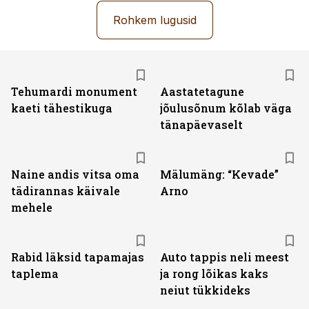
Rohkem lugusid
Tehumardi monument
Aastatetagune
kaeti tähestikuga
jõulusõnum kõlab väga
tänapäevaselt
Naine andis vitsa oma
Mälumäng: “Kevade”
tädirannas käivale
Arno
mehele
Rabid läksid tapamajas
Auto tappis neli meest
taplema
ja rong lõikas kaks
neiut tükkideks