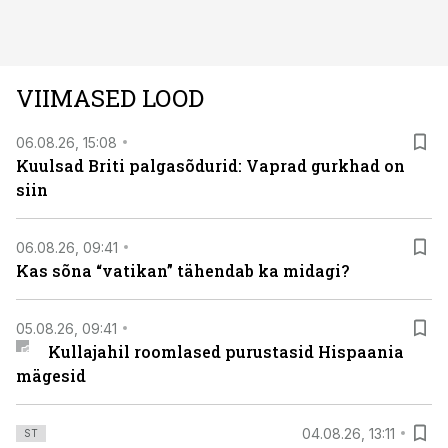
avastused ning seni nägemata kaadrid Kolmanda riigi
argielust avavad ajaloo tuntud sündmused täiesti uuest
vaatenurgast. Viasat History on saadaval kõikide Eesti
teleoperaatorite kaudu. Tutvu telekavaga:
VIIMASED LOOD
viasathistory.eu/ee
06.08.26, 15:08
Kuulsad Briti palgasõdurid: Vaprad gurkhad on
siin
06.08.26, 09:41
Kas sõna “vatikan” tähendab ka midagi?
05.08.26, 09:41
Kullajahil roomlased purustasid Hispaania
mägesid
04.08.26, 13:11
ST