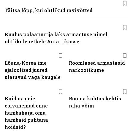
Täitsa lõpp, kui ohtlikud ravivõtted
Kuulus polaaruurija läks armastuse nimel
ohtlikule retkele Antartikasse
Lõuna-Korea ime
Roomlased armastasid
ajaloolised juured
narkootikume
ulatuvad väga kaugele
Kuidas meie
Rooma kohtus kehtis
esivanemad enne
raha võim
hambaharju oma
hambaid puhtana
hoidsid?