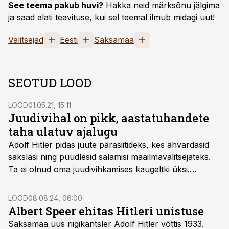
See teema pakub huvi?
Hakka neid märksõnu jälgima
ja saad alati teavituse, kui sel teemal ilmub midagi uut!
Valitsejad
Eesti
Saksamaa
SEOTUD LOOD
LOOD
01.05.21, 15:11
Juudivihal on pikk, aastatuhandete
taha ulatuv ajalugu
Adolf Hitler pidas juute parasiitideks, kes ähvardasid
sakslasi ning püüdlesid salamisi maailmavalitsejateks.
Ta ei olnud oma juudivihkamises kaugeltki üksi.
Antisemitism oli Euroopas levinud ja eelarvamused said
erilise tuule tiibadesse siis, kui natsid 1933. aastal
LOOD
08.08.24, 06:00
võimule tulid. Viis aastat hiljem kees vihkamine üle.
Albert Speer ehitas Hitleri unistuse
Saksamaa uus riigikantsler Adolf Hitler võttis 1933.