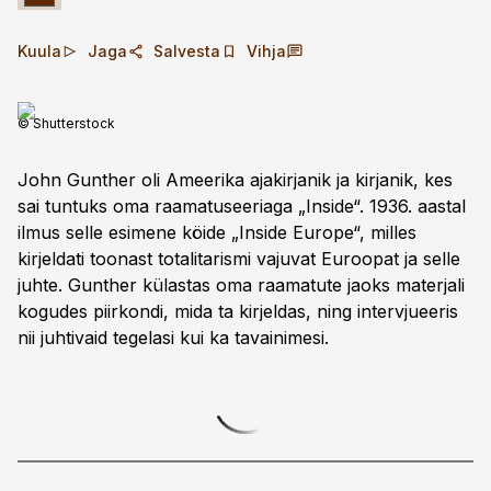
Kuula
Jaga
Salvesta
Vihja
© Shutterstock
John Gunther oli Ameerika ajakirjanik ja kirjanik, kes
sai tuntuks oma raamatuseeriaga „Inside“. 1936. aastal
ilmus selle esimene köide „Inside Europe“, milles
kirjeldati toonast totalitarismi vajuvat Euroopat ja selle
juhte. Gunther külastas oma raamatute jaoks materjali
kogudes piirkondi, mida ta kirjeldas, ning intervjueeris
nii juhtivaid tegelasi kui ka tavainimesi.