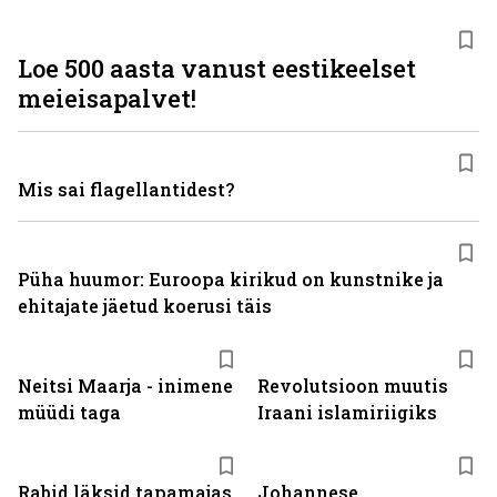
Loe 500 aasta vanust eestikeelset
meieisapalvet!
Mis sai flagellantidest?
Püha huumor: Euroopa kirikud on kunstnike ja
ehitajate jäetud koerusi täis
Neitsi Maarja - inimene
Revolutsioon muutis
müüdi taga
Iraani islamiriigiks
Rabid läksid tapamajas
Johannese