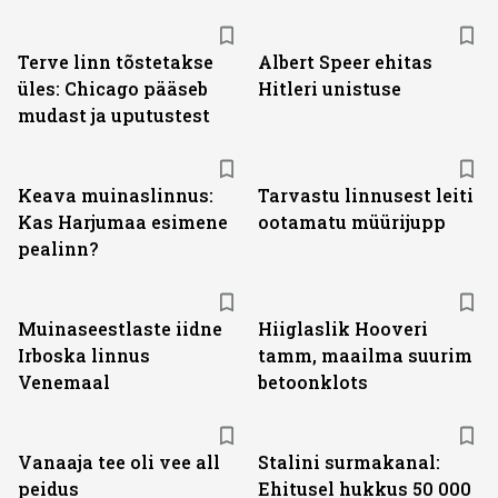
Terve linn tõstetakse
Albert Speer ehitas
üles: Chicago pääseb
Hitleri unistuse
mudast ja uputustest
Keava muinaslinnus:
Tarvastu linnusest leiti
Kas Harjumaa esimene
ootamatu müürijupp
pealinn?
Muinaseestlaste iidne
Hiiglaslik Hooveri
Irboska linnus
tamm, maailma suurim
Venemaal
betoonklots
Vanaaja tee oli vee all
Stalini surmakanal:
peidus
Ehitusel hukkus 50 000