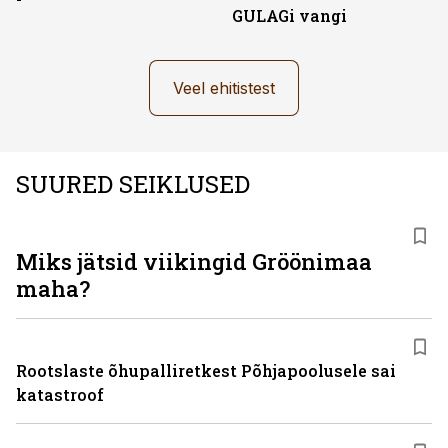
GULAGi vangi
Veel ehitistest
SUURED SEIKLUSED
Miks jätsid viikingid Gröönimaa
maha?
Rootslaste õhupalliretkest Põhjapoolusele sai
katastroof