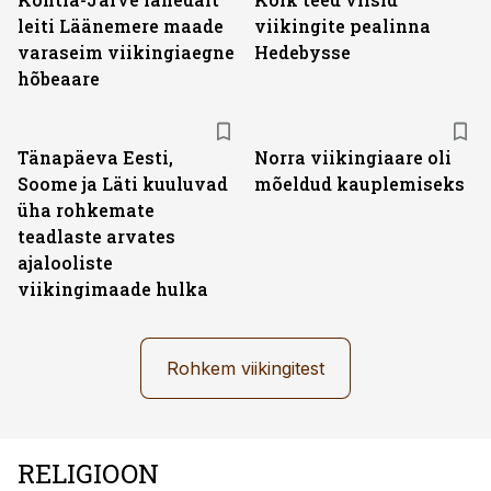
leiti Läänemere maade
viikingite pealinna
varaseim viikingiaegne
Hedebysse
hõbeaare
Tänapäeva Eesti,
Norra viikingiaare oli
Soome ja Läti kuuluvad
mõeldud kauplemiseks
üha rohkemate
teadlaste arvates
ajalooliste
viikingimaade hulka
Rohkem viikingitest
RELIGIOON