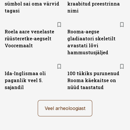
sümbol sai oma värvid
kraabitud preestrinna
tagasi
nimi
Roela aare venelaste
Rooma-aegse
rüüsteretke-aegselt
gladiaatori skeletilt
Vooremaalt
avastati lõvi
hammustusjäljed
Ida-Inglismaa oli
100 tükiks purunenud
paganlik veel 5.
Rooma käekaitse on
sajandil
nüüd taastatud
Veel arheoloogiast