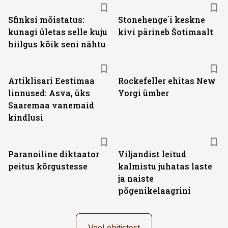
Sfinksi mõistatus:
Stonehenge`i keskne
kunagi ületas selle kuju
kivi pärineb Šotimaalt
hiilgus kõik seni nähtu
Artiklisari Eestimaa
Rockefeller ehitas New
linnused: Asva, üks
Yorgi ümber
Saaremaa vanemaid
kindlusi
Paranoiline diktaator
Viljandist leitud
peitus kõrgustesse
kalmistu juhatas laste
ja naiste
põgenikelaagrini
Veel ehitistest