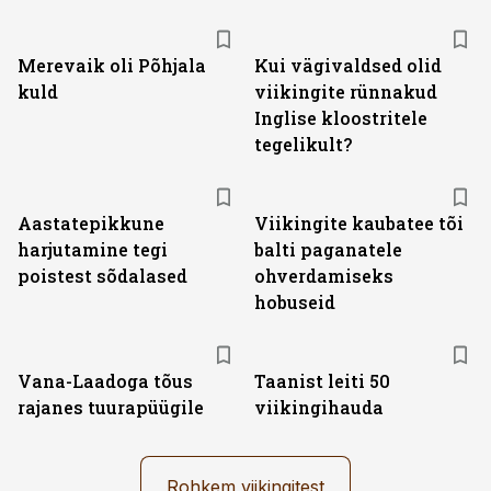
Merevaik oli Põhjala
Kui vägivaldsed olid
kuld
viikingite rünnakud
Inglise kloostritele
tegelikult?
Aastatepikkune
Viikingite kaubatee tõi
harjutamine tegi
balti paganatele
poistest sõdalased
ohverdamiseks
hobuseid
Vana-Laadoga tõus
Taanist leiti 50
rajanes tuurapüügile
viikingihauda
Rohkem viikingitest