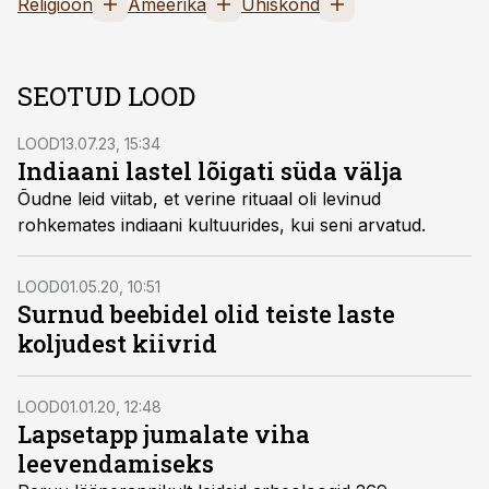
Religioon
Ameerika
Ühiskond
SEOTUD LOOD
LOOD
13.07.23, 15:34
Indiaani lastel lõigati süda välja
Õudne leid viitab, et verine rituaal oli levinud
rohkemates indiaani kultuurides, kui seni arvatud.
LOOD
01.05.20, 10:51
Surnud beebidel olid teiste laste
koljudest kiivrid
LOOD
01.01.20, 12:48
Lapsetapp jumalate viha
leevendamiseks