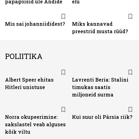
papagoisid üle Andide
elu
Mis sai johanniididest?
Miks kannavad
preestrid musta rüüd?
POLIITIKA
Albert Speer ehitas
Lavrenti Beria: Stalini
Hitleri unistuse
timukas saatis
miljoneid surma
Norra okupeerimine:
Kui suur oli Pärsia riik?
sakslastel veab alguses
kõik viltu