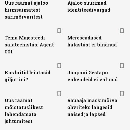
Uus raamat ajaloo
Ajaloo suurimad
hirmsaimatest
identiteedivargad
sarimõrvaritest
Tema Majesteedi
Mereseadused
salateenistus: Agent
halastust ei tundnud
001
Kas britid leiutasid
Jaapani Gestapo
giljotiini?
vahendeid ei valinud
Uus raamat
Rauaaja massimõrva
mõistatuslikest
ohvriteks langesid
lahendamata
naised ja lapsed
juhtumitest