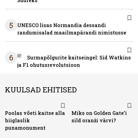
Suureks
5
UNESCO lisas Normandia dessandi
randumisalad maailmapärandi nimistusse
6
Surmapõlgurite kaitseingel: Sid Watkins
ja F1 ohutusrevolutsioon
KUULSAD EHITISED
Poolas võeti kaitse alla
Miks on Golden Gate’i
hiiglaslik
sild oranži värvi?
punamonument