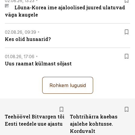
02.08.26, 13:23
Lõuna-Korea ime ajaloolised juured ulatuvad
väga kaugele
02.08.26, 09:39
Kes olid husaarid?
01.08.26, 17:06
Uus raamat külmast sõjast
Rohkem lugusid
Teehöövel Bitvargen tõi
Tohtrihärra kaebas
Eesti teedele uue ajastu
ajalehe kohtusse.
Korduvalt