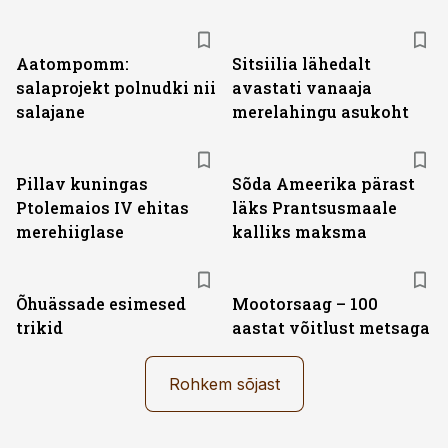
Aatompomm:
Sitsiilia lähedalt
salaprojekt polnudki nii
avastati vanaaja
salajane
merelahingu asukoht
Pillav kuningas
Sõda Ameerika pärast
Ptolemaios IV ehitas
läks Prantsusmaale
merehiiglase
kalliks maksma
Õhuässade esimesed
Mootorsaag – 100
trikid
aastat võitlust metsaga
Rohkem sõjast