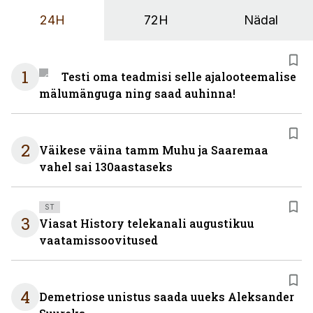
24H
72H
Nädal
1
Testi oma teadmisi selle ajalooteemalise
mälumänguga ning saad auhinna!
2
Väikese väina tamm Muhu ja Saaremaa
vahel sai 130aastaseks
ST
3
Viasat History telekanali augustikuu
vaatamissoovitused
4
Demetriose unistus saada uueks Aleksander