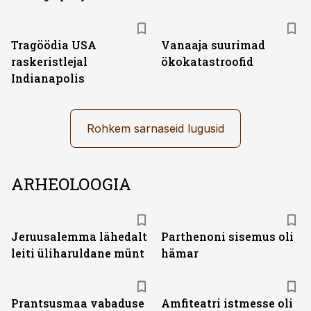
Tragöödia USA
Vanaaja suurimad
raskeristlejal
ökokatastroofid
Indianapolis
Rohkem sarnaseid lugusid
ARHEOLOOGIA
Jeruusalemma lähedalt
Parthenoni sisemus oli
leiti üliharuldane münt
hämar
Prantsusmaa vabaduse
Amfiteatri istmesse oli