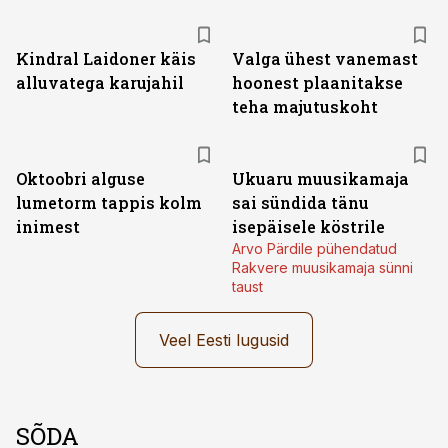
Kindral Laidoner käis
Valga ühest vanemast
alluvatega karujahil
hoonest plaanitakse
teha majutuskoht
Oktoobri alguse
Ukuaru muusikamaja
lumetorm tappis kolm
sai sündida tänu
inimest
isepäisele köstrile
Arvo Pärdile pühendatud
Rakvere muusikamaja sünni
taust
Veel Eesti lugusid
SÕDA