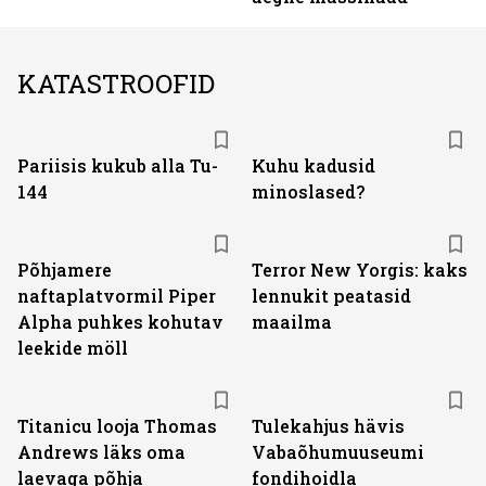
KATASTROOFID
Pariisis kukub alla Tu-
Kuhu kadusid
144
minoslased?
Põhjamere
Terror New Yorgis: kaks
naftaplatvormil Piper
lennukit peatasid
Alpha puhkes kohutav
maailma
leekide möll
Titanicu looja Thomas
Tulekahjus hävis
Andrews läks oma
Vabaõhumuuseumi
laevaga põhja
fondihoidla