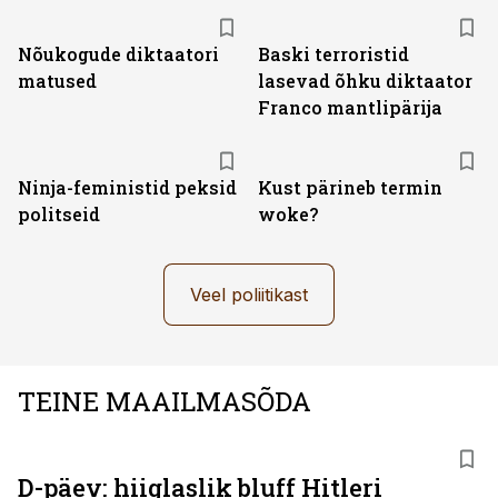
Nõukogude diktaatori
Baski terroristid
matused
lasevad õhku diktaator
Franco mantlipärija
Ninja-feministid peksid
Kust pärineb termin
politseid
woke?
Veel poliitikast
TEINE MAAILMASÕDA
D-päev: hiiglaslik bluff Hitleri