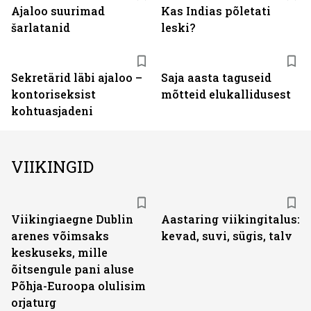
Ajaloo suurimad
Kas Indias põletati
šarlatanid
leski?
Sekretärid läbi ajaloo –
Saja aasta taguseid
kontoriseksist
mõtteid elukallidusest
kohtuasjadeni
VIIKINGID
Viikingiaegne Dublin
Aastaring viikingitalus:
arenes võimsaks
kevad, suvi, sügis, talv
keskuseks, mille
õitsengule pani aluse
Põhja-Euroopa olulisim
orjaturg