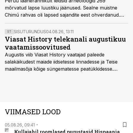
Peruu läänerannikult leidsid arheoloogid 269
mõrvatud lapse luustiku jäänused. Sealne muistne
Chimú rahvas oli lapsed sajandite eest ohverdanud.
Nüüd püüavad teadlased vastata küsimusele, miks.
SISUTURUNDUS
04.08.26, 13:11
ST
Viasat History telekanali augustikuu
vaatamissoovitused
Augustis viib Viasat History vaatajad paleede
salakäikudest maiade iidsetesse linnadesse ja Teise
maailmasõja kõige süngematesse peatükkidesse.
Kuninglike dünastiate intriigid, värsked arheoloogilised
avastused ning seni nägemata kaadrid Kolmanda riigi
argielust avavad ajaloo tuntud sündmused täiesti uuest
vaatenurgast. Viasat History on saadaval kõikide Eesti
teleoperaatorite kaudu. Tutvu telekavaga:
VIIMASED LOOD
viasathistory.eu/ee
05.08.26, 09:41
Kullajahil roomlased purustasid Hispaania