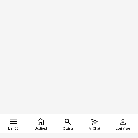
Menüü
Uudised
Otsing
AI Chat
Logi sisse