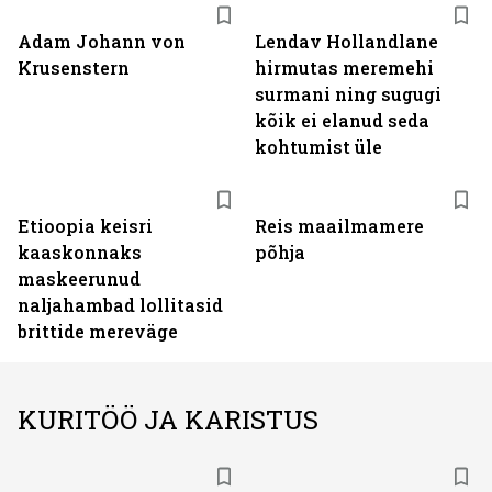
Adam Johann von
Lendav Hollandlane
Krusenstern
hirmutas meremehi
surmani ning sugugi
kõik ei elanud seda
kohtumist üle
Etioopia keisri
Reis maailmamere
kaaskonnaks
põhja
maskeerunud
naljahambad lollitasid
brittide mereväge
KURITÖÖ JA KARISTUS