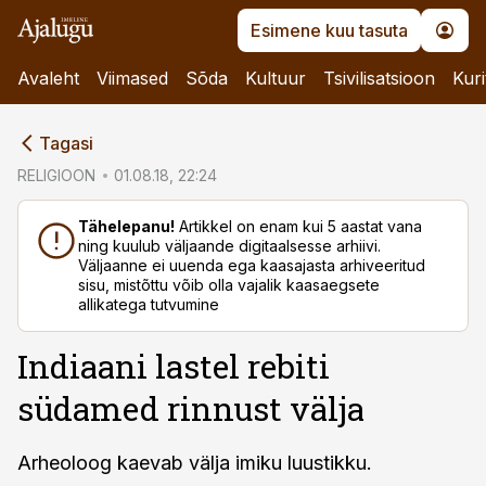
Esimene kuu tasuta
Avaleht
Viimased
Sõda
Kultuur
Tsivilisatsioon
Kuri
cebook
Tagasi
Twitter)
RELIGIOON
01.08.18, 22:24
kedIn
Tähelepanu!
Artikkel on enam kui 5 aastat vana
ning kuulub väljaande digitaalsesse arhiivi.
ail
Väljaanne ei uuenda ega kaasajasta arhiveeritud
sisu, mistõttu võib olla vajalik kaasaegsete
k
allikatega tutvumine
Indiaani lastel rebiti
südamed rinnust välja
Arheoloog kaevab välja imiku luustikku.