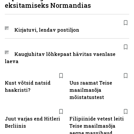
eksitamiseks Normandias
Kirjatuvi, lendav postiljon
Kaugjuhitav lõhkepaat hävitas vaenlase
laeva
Kust võtsid natsid
Uus raamat Teise
haakristi?
maailmasõja
mõistatustest
Juut varjas end Hitleri
Filipiinide vetest leiti
Berliinis
Teise maailmasõja
aegne massihaud