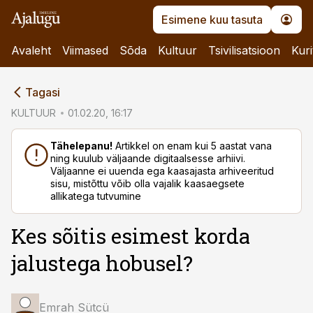
Esimene kuu tasuta
Avaleht
Viimased
Sõda
Kultuur
Tsivilisatsioon
Kuri
cebook
Tagasi
Twitter)
KULTUUR
01.02.20, 16:17
kedIn
Tähelepanu!
Artikkel on enam kui 5 aastat vana
ning kuulub väljaande digitaalsesse arhiivi.
ail
Väljaanne ei uuenda ega kaasajasta arhiveeritud
sisu, mistõttu võib olla vajalik kaasaegsete
k
allikatega tutvumine
Kes sõitis esimest korda
jalustega hobusel?
Emrah Sütcü