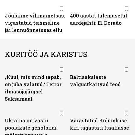
Jõuluime vihmametsas:
400 aastat tulemusetut
vigastatud teismeline
aardejahti: El Dorado
jäi lennuõnnetuses ellu
KURITÖÖ JA KARISTUS
„Kuul, mis mind tapab,
Baltisakslaste
on juba valatud.“ Terror
valgustkartvad teod
ilmasõjajärgsel
Saksamaal
Ukraina on vastu
Varastatud Kolumbuse
poolakate genotsiidi
kiri tagastati Itaaliasse
mälestuspäevale