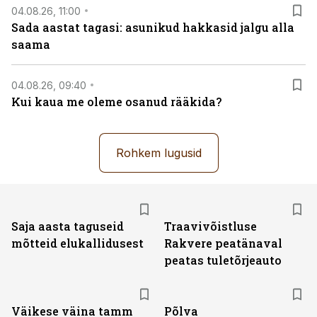
04.08.26, 11:00
Sada aastat tagasi: asunikud hakkasid jalgu alla
saama
04.08.26, 09:40
Kui kaua me oleme osanud rääkida?
Rohkem lugusid
Saja aasta taguseid
Traavivõistluse
mõtteid elukallidusest
Rakvere peatänaval
peatas tuletõrjeauto
Väikese väina tamm
Põlva