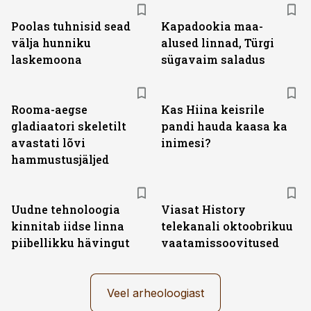
Poolas tuhnisid sead
Kapadookia maa-
välja hunniku
alused linnad, Türgi
laskemoona
sügavaim saladus
Rooma-aegse
Kas Hiina keisrile
gladiaatori skeletilt
pandi hauda kaasa ka
avastati lõvi
inimesi?
hammustusjäljed
ST
Uudne tehnoloogia
Viasat History
kinnitab iidse linna
telekanali oktoobrikuu
piibellikku hävingut
vaatamissoovitused
Veel arheoloogiast