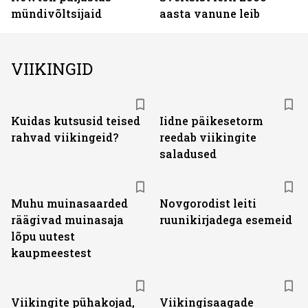
mündivõltsijaid
aasta vanune leib
VIIKINGID
Kuidas kutsusid teised
Iidne päikesetorm
rahvad viikingeid?
reedab viikingite
saladused
Muhu muinasaarded
Novgorodist leiti
räägivad muinasaja
ruunikirjadega esemeid
lõpu uutest
kaupmeestest
Viikingite pühakojad,
Viikingisaagade