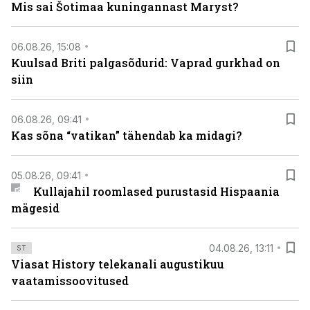
Mis sai Šotimaa kuningannast Maryst?
06.08.26, 15:08
Kuulsad Briti palgasõdurid: Vaprad gurkhad on
siin
06.08.26, 09:41
Kas sõna “vatikan” tähendab ka midagi?
05.08.26, 09:41
Kullajahil roomlased purustasid Hispaania
mägesid
04.08.26, 13:11
ST
Viasat History telekanali augustikuu
vaatamissoovitused