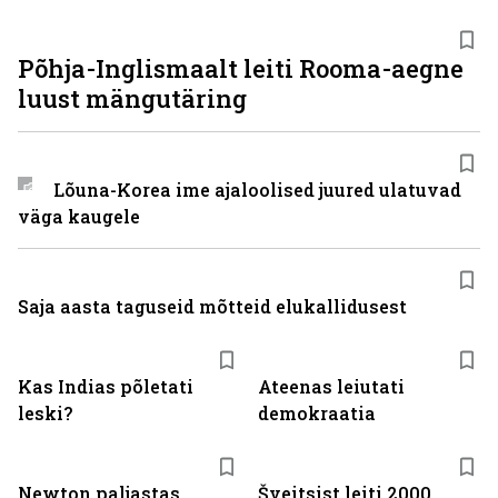
Põhja-Inglismaalt leiti Rooma-aegne
luust mängutäring
Lõuna-Korea ime ajaloolised juured ulatuvad
väga kaugele
Saja aasta taguseid mõtteid elukallidusest
Kas Indias põletati
Ateenas leiutati
leski?
demokraatia
Newton paljastas
Šveitsist leiti 2000