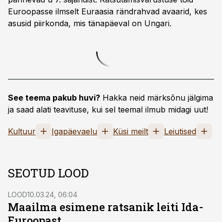
Euroopasse ilmselt Euraasia rändrahvad avaarid, kes
asusid piirkonda, mis tänapäeval on Ungari.
See teema pakub huvi?
Hakka neid märksõnu jälgima
ja saad alati teavituse, kui sel teemal ilmub midagi uut!
Kultuur
Igapäevaelu
Küsi meilt
Leiutised
SEOTUD LOOD
LOOD
10.03.24, 06:04
Maailma esimene ratsanik leiti Ida-
Euroopast