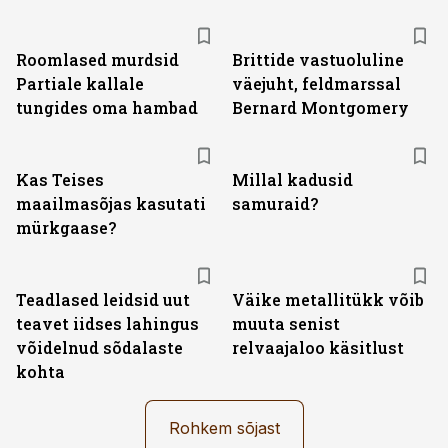
Roomlased murdsid
Brittide vastuoluline
Partiale kallale
väejuht, feldmarssal
tungides oma hambad
Bernard Montgomery
Kas Teises
Millal kadusid
maailmasõjas kasutati
samuraid?
mürkgaase?
Teadlased leidsid uut
Väike metallitükk võib
teavet iidses lahingus
muuta senist
võidelnud sõdalaste
relvaajaloo käsitlust
kohta
Rohkem sõjast