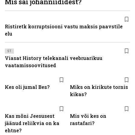
Mis sai johanniididest?
Ristiretk korruptsiooni vastu maksis paavstile
elu
ST
Viasat History telekanali veebruarikuu
vaatamissoovitused
Kes oli jumal Bes?
Miks on kirikute tornis
kikas?
Kas mõni Jeesusest
Mis või kes on
jäänud reliikvia on ka
rastafari?
ehtne?