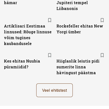
hämar
Jupiteri tempel
Liibanonis
Artiklisari Eestimaa
Rockefeller ehitas New
linnused: Rõuge linnuse
Yorgi ümber
võim tugines
kaubandusele
Kes ehitas Nuubia
Hiiglaslik leiutis pidi
püramiidid?
sumerite linna
hävingust päästma
Veel ehitistest