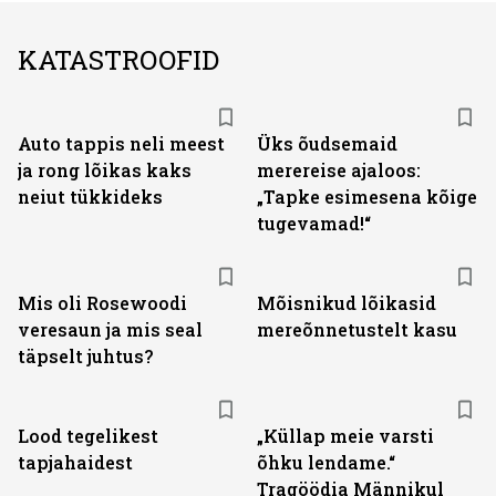
KATASTROOFID
Auto tappis neli meest
Üks õudsemaid
ja rong lõikas kaks
merereise ajaloos:
neiut tükkideks
„Tapke esimesena kõige
tugevamad!“
Mis oli Rosewoodi
Mõisnikud lõikasid
veresaun ja mis seal
mereõnnetustelt kasu
täpselt juhtus?
Lood tegelikest
„Küllap meie varsti
tapjahaidest
õhku lendame.“
Tragöödia Männikul