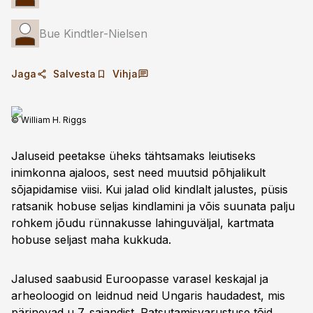
Bue Kindtler-Nielsen
Jaga
Salvesta
Vihja
© William H. Riggs
Jaluseid peetakse üheks tähtsamaks leiutiseks
inimkonna ajaloos, sest need muutsid põhjalikult
sõjapidamise viisi. Kui jalad olid kindlalt jalustes, püsis
ratsanik hobuse seljas kindlamini ja võis suunata palju
rohkem jõudu rünnakusse lahinguväljal, kartmata
hobuse seljast maha kukkuda.
Jalused saabusid Euroopasse varasel keskajal ja
arheoloogid on leidnud neid Ungaris haudadest, mis
pärinevad u 7. sajandist. Ratsutamisvarustuse tõid