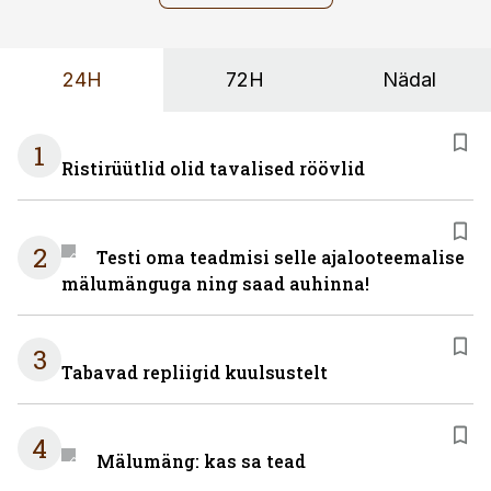
24H
72H
Nädal
1
Ristirüütlid olid tavalised röövlid
2
Testi oma teadmisi selle ajalooteemalise
mälumänguga ning saad auhinna!
3
Tabavad repliigid kuulsustelt
4
Mälumäng: kas sa tead