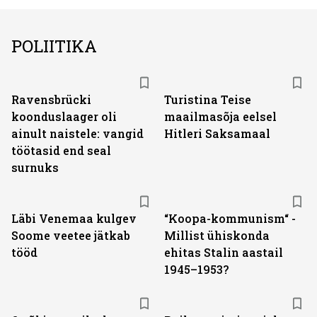
POLIITIKA
Ravensbrücki
Turistina Teise
koonduslaager oli
maailmasõja eelsel
ainult naistele: vangid
Hitleri Saksamaal
töötasid end seal
surnuks
Läbi Venemaa kulgev
“Koopa-kommunism“ -
Soome veetee jätkab
Millist ühiskonda
tööd
ehitas Stalin aastail
1945–1953?