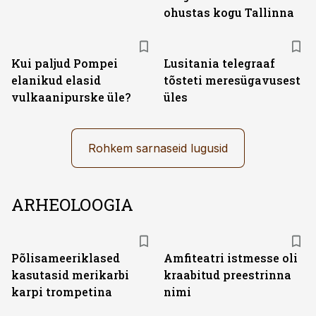
ohustas kogu Tallinna
Kui paljud Pompei
Lusitania telegraaf
elanikud elasid
tõsteti meresügavusest
vulkaanipurske üle?
üles
Rohkem sarnaseid lugusid
ARHEOLOOGIA
Põlisameeriklased
Amfiteatri istmesse oli
kasutasid merikarbi
kraabitud preestrinna
karpi trompetina
nimi