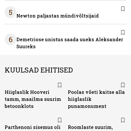
5
Newton paljastas mündivõltsijaid
6
Demetriose unistus saada uueks Aleksander
Suureks
KUULSAD EHITISED
Hiiglaslik Hooveri
Poolas võeti kaitse alla
tamm, maailma suurim
hiiglaslik
betoonklots
punamonument
Parthenoni sisemus oli
Roomlaste suurim,