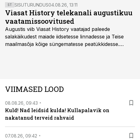
taskuid. Hobune on kogu ajaloo vältel olnud otsekui
SISUTURUNDUS
04.08.26, 13:11
ST
liim, mis inimühiskonda kokku sidus.
Viasat History telekanali augustikuu
vaatamissoovitused
Augustis viib Viasat History vaatajad paleede
salakäikudest maiade iidsetesse linnadesse ja Teise
maailmasõja kõige süngematesse peatükkidesse.
Kuninglike dünastiate intriigid, värsked arheoloogilised
avastused ning seni nägemata kaadrid Kolmanda riigi
argielust avavad ajaloo tuntud sündmused täiesti uuest
vaatenurgast. Viasat History on saadaval kõikide Eesti
teleoperaatorite kaudu. Tutvu telekavaga:
VIIMASED LOOD
viasathistory.eu/ee
08.08.26, 09:43
Kuld! Nad leidsid kulda! Kullapalavik on
nakatanud terveid rahvaid
07.08.26, 09:42