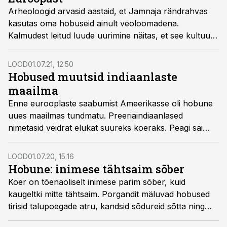
Arheoloogid arvasid aastaid, et Jamnaja rändrahvas
kasutas oma hobuseid ainult veoloomadena.
Kalmudest leitud luude uurimine näitas, et see kultuur
oskas lugu pidada ka ratsasõidust.
LOOD
01.07.21, 12:50
Hobused muutsid indiaanlaste
maailma
Enne eurooplaste saabumist Ameerikasse oli hobune
uues maailmas tundmatu. Preeriaindiaanlased
nimetasid veidrat elukat suureks koeraks. Peagi sai
hobustest õnnistus indiaanlastele, ent needus nende
algsetele omanikele eurooplastele.
LOOD
01.07.20, 15:16
Hobune: inimese tähtsaim sõber
Koer on tõenäoliselt inimese parim sõber, kuid
kaugeltki mitte tähtsaim. Porgandit mäluvad hobused
tirisid talupoegade atru, kandsid sõdureid sõtta ning
täitsid lihunike, mööblipolsterdajate ja harjavalmistajate