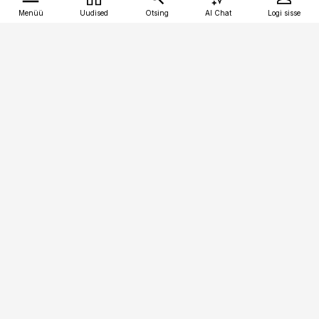
Menüü
Uudised
Otsing
AI Chat
Logi sisse
Vana-Lõuna 39/1, 19094 Tallinn
(+372) 667 0111
tellimiskeskus@aripaev.ee
Telli Imeline Ajalugu
Uudiskiri
Reklaam
Firmast
Sisu kasutamisõigused
Ajakirjaniku
eetikakoodeks
Üldtingimused
Privaatsustingimused
Küpsiste poliitika
KKK
Eesti Meediaettevõtete
Eelistuste haldamine
Liit