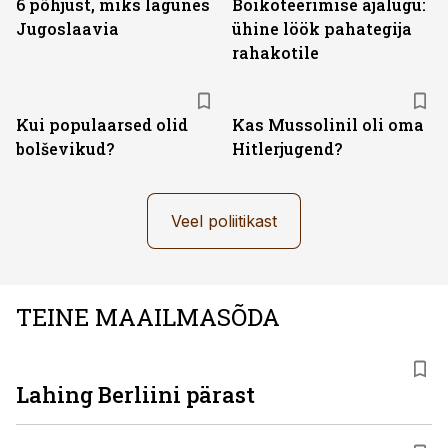
6 põhjust, miks lagunes
Boikoteerimise ajalugu:
Jugoslaavia
ühine löök pahategija
rahakotile
Kui populaarsed olid
Kas Mussolinil oli oma
bolševikud?
Hitlerjugend?
Veel poliitikast
TEINE MAAILMASÕDA
Lahing Berliini pärast