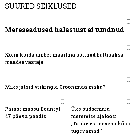
SUURED SEIKLUSED
Mereseadused halastust ei tundnud
Kolm korda ümber maailma sõitnud baltisaksa
maadeavastaja
Miks jätsid viikingid Gröönimaa maha?
Pärast mässu Bountyl:
Üks õudsemaid
47 päeva paadis
merereise ajaloos:
„Tapke esimesena kõige
tugevamad!“