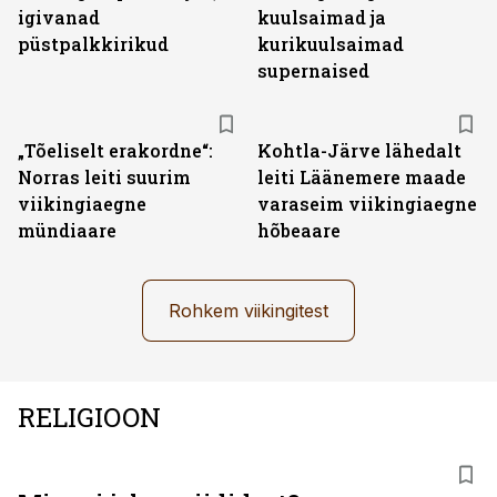
igivanad
kuulsaimad ja
püstpalkkirikud
kurikuulsaimad
supernaised
„Tõeliselt erakordne“:
Kohtla-Järve lähedalt
Norras leiti suurim
leiti Läänemere maade
viikingiaegne
varaseim viikingiaegne
mündiaare
hõbeaare
Rohkem viikingitest
RELIGIOON