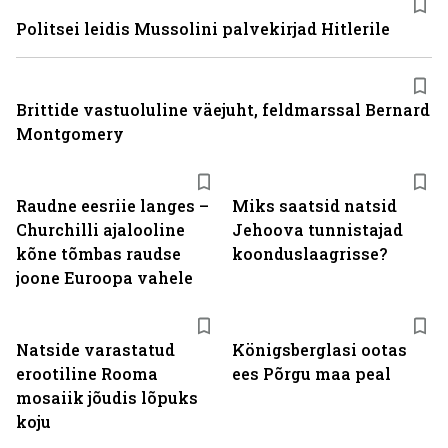
Politsei leidis Mussolini palvekirjad Hitlerile
Brittide vastuoluline väejuht, feldmarssal Bernard
Montgomery
Raudne eesriie langes –
Miks saatsid natsid
Churchilli ajalooline
Jehoova tunnistajad
kõne tõmbas raudse
koonduslaagrisse?
joone Euroopa vahele
Natside varastatud
Königsberglasi ootas
erootiline Rooma
ees Põrgu maa peal
mosaiik jõudis lõpuks
koju