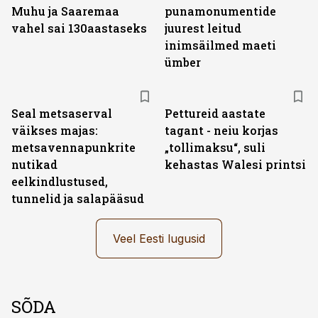
Muhu ja Saaremaa
punamonumentide
vahel sai 130aastaseks
juurest leitud
inimsäilmed maeti
ümber
Seal metsaserval
Pettureid aastate
väikses majas:
tagant - neiu korjas
metsavennapunkrite
„tollimaksu“, suli
nutikad
kehastas Walesi printsi
eelkindlustused,
tunnelid ja salapääsud
Veel Eesti lugusid
SÕDA