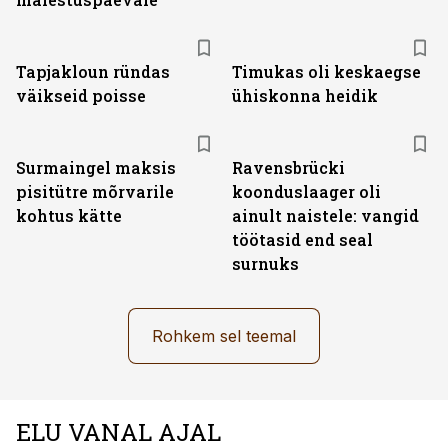
Tapjakloun ründas
Timukas oli keskaegse
väikseid poisse
ühiskonna heidik
Surmaingel maksis
Ravensbrücki
pisitütre mõrvarile
koonduslaager oli
kohtus kätte
ainult naistele: vangid
töötasid end seal
surnuks
Rohkem sel teemal
ELU VANAL AJAL