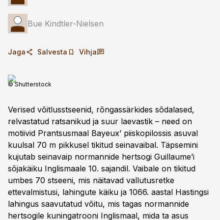
Bue Kindtler-Nielsen
Jaga
Salvesta
Vihja
© Shutterstock
Verised võitlusstseenid, rõngassärkides sõdalased,
relvastatud ratsanikud ja suur laevastik – need on
motiivid Prantsusmaal Bayeux’ piiskopilossis asuval
kuulsal 70 m pikkusel tikitud seinavaibal. Täpsemini
kujutab seinavaip normannide hertsogi Guillaume’i
sõjakäiku Inglismaale 10. sajandil. Vaibale on tikitud
umbes 70 stseeni, mis näitavad vallutusretke
ettevalmistusi, lahingute käiku ja 1066. aastal Hastingsi
lahingus saavutatud võitu, mis tagas normannide
hertsogile kuningatrooni Inglismaal, mida ta asus