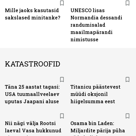
Mille jaoks kasutasid
UNESCO lisas
sakslased minitanke?
Normandia dessandi
randumisalad
maailmapärandi
nimistusse
KATASTROOFID
Täna 25 aastat tagasi:
Titanicu päästevest
USA tuumaallveelaev
müüdi oksjonil
uputas Jaapani aluse
hiigelsumma eest
Nii nägi välja Rootsi
Osama bin Laden:
laeval Vasa hukkunud
Miljardite pärija püha