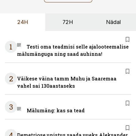
24H
72H
Nädal
1
Testi oma teadmisi selle ajalooteemalise
mälumänguga ning saad auhinna!
2
Väikese väina tamm Muhu ja Saaremaa
vahel sai 130aastaseks
3
Mälumäng: kas sa tead
4
Demetriose unistus saada uueks Aleksander