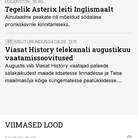
LOOD
01.11.19, 18:46
Tegelik Asterix leiti Inglismaalt
Ainulaadne peakate oli mõeldud sõdalase
pronkskiivrile kinnitamiseks.
SISUTURUNDUS
04.08.26, 13:11
ST
Viasat History telekanali augustikuu
vaatamissoovitused
Augustis viib Viasat History vaatajad paleede
salakäikudest maiade iidsetesse linnadesse ja Teise
maailmasõja kõige süngematesse peatükkidesse.
Kuninglike dünastiate intriigid, värsked arheoloogilised
avastused ning seni nägemata kaadrid Kolmanda riigi
argielust avavad ajaloo tuntud sündmused täiesti uuest
vaatenurgast. Viasat History on saadaval kõikide Eesti
teleoperaatorite kaudu. Tutvu telekavaga:
VIIMASED LOOD
viasathistory.eu/ee