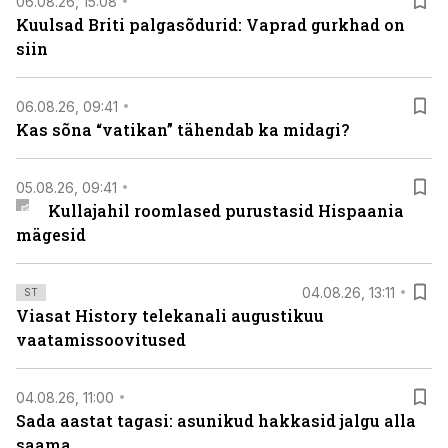
06.08.26, 15:08
Kuulsad Briti palgasõdurid: Vaprad gurkhad on
siin
06.08.26, 09:41
Kas sõna “vatikan” tähendab ka midagi?
05.08.26, 09:41
Kullajahil roomlased purustasid Hispaania
mägesid
04.08.26, 13:11
ST
Viasat History telekanali augustikuu
vaatamissoovitused
04.08.26, 11:00
Sada aastat tagasi: asunikud hakkasid jalgu alla
saama