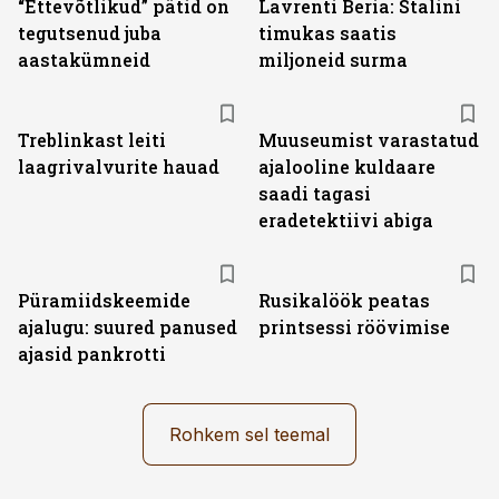
“Ettevõtlikud” pätid on
Lavrenti Beria: Stalini
tegutsenud juba
timukas saatis
aastakümneid
miljoneid surma
Treblinkast leiti
Muuseumist varastatud
laagrivalvurite hauad
ajalooline kuldaare
saadi tagasi
eradetektiivi abiga
Püramiidskeemide
Rusikalöök peatas
ajalugu: suured panused
printsessi röövimise
ajasid pankrotti
Rohkem sel teemal