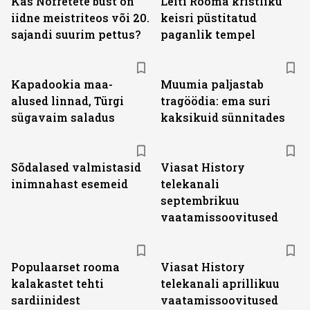
Kas Nofretete büst on
Leiti Rooma kristliku
iidne meistriteos või 20.
keisri püstitatud
sajandi suurim pettus?
paganlik tempel
Kapadookia maa-
Muumia paljastab
alused linnad, Türgi
tragöödia: ema suri
sügavaim saladus
kaksikuid sünnitades
ST
Sõdalased valmistasid
Viasat History
inimnahast esemeid
telekanali
septembrikuu
vaatamissoovitused
ST
Populaarset rooma
Viasat History
kalakastet tehti
telekanali aprillikuu
sardiinidest
vaatamissoovitused