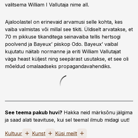
valitsema William I Vallutaja nime all.
Ajaloolastel on erinevaid arvamusi selle kohta, kes
vaiba valmistas või millal see tikiti. Üldiselt arvatakse, et
70 m pikkuse tikanditega seinavaiba tellis hertsogi
pool­vend ja Bayeux’ piiskop Odo. Bayeux’ vaibal
kujutatu näitab normanne ja eriti William Vallutajat
väga heast küljest ning seepärast usutakse, et see oli
mõeldud omalaadseks propagandavahendiks.
See teema pakub huvi?
Hakka neid märksõnu jälgima
ja saad alati teavituse, kui sel teemal ilmub midagi uut!
Kultuur
Kunst
Küsi meilt