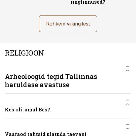
ringlinnused?
Rohkem viikingitest
RELIGIOON
Arheoloogid tegid Tallinnas
haruldase avastuse
Kes oli jumal Bes?
Vaaraod tahtsid ulatuda taevani