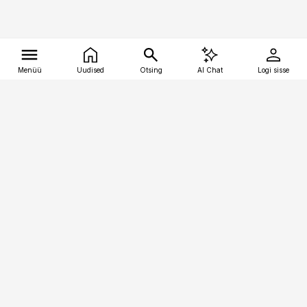
Menüü
Uudised
Otsing
AI Chat
Logi sisse
Vana-Lõuna 39/1, 19094 Tallinn
(+372) 667 0111
tellimiskeskus@aripaev.ee
Telli Imeline Ajalugu
Uudiskiri
Reklaam
Firmast
Sisu kasutamisõigused
Ajakirjaniku
eetikakoodeks
Üldtingimused
Privaatsustingimused