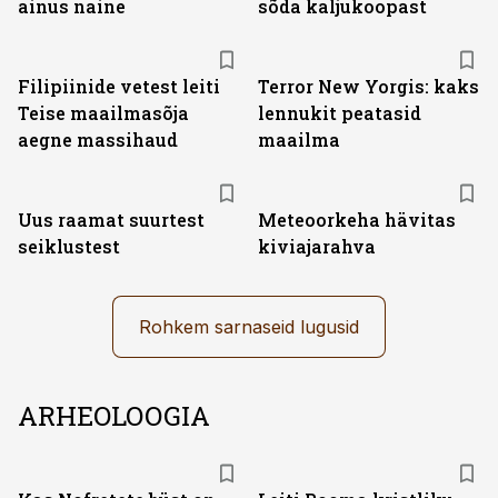
ainus naine
sõda kaljukoopast
Filipiinide vetest leiti
Terror New Yorgis: kaks
Teise maailmasõja
lennukit peatasid
aegne massihaud
maailma
Uus raamat suurtest
Meteoorkeha hävitas
seiklustest
kiviajarahva
Rohkem sarnaseid lugusid
ARHEOLOOGIA