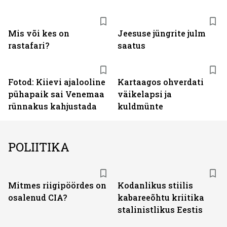
Mis või kes on
Jeesuse jüngrite julm
rastafari?
saatus
Fotod: Kiievi ajalooline
Kartaagos ohverdati
pühapaik sai Venemaa
väikelapsi ja
rünnakus kahjustada
kuldmünte
POLIITIKA
Mitmes riigipöördes on
Kodanlikus stiilis
osalenud CIA?
kabareeõhtu kriitika
stalinistlikus Eestis