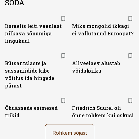
SÕDA
Iisraelis leiti vaenlast
Miks mongolid ikkagi
pilkava sõnumiga
ei vallutanud Euroopat?
lingukuul
Bütsantslaste ja
Allveelaev alustab
sassaniidide kibe
võidukäiku
võitlus ida hingede
pärast
Õhuässade esimesed
Friedrich Suurel oli
trikid
õnne rohkem kui oskusi
Rohkem sõjast