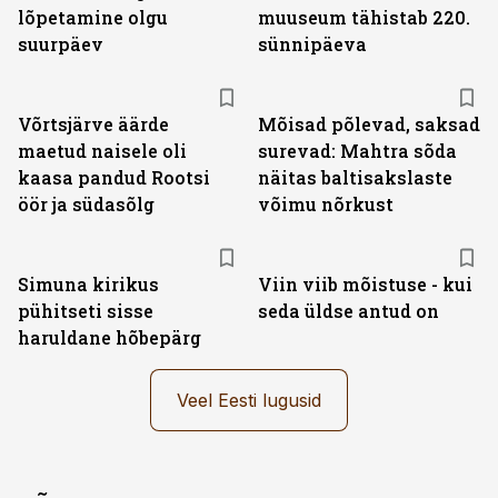
lõpetamine olgu
muuseum tähistab 220.
suurpäev
sünnipäeva
Võrtsjärve äärde
Mõisad põlevad, saksad
maetud naisele oli
surevad: Mahtra sõda
kaasa pandud Rootsi
näitas baltisakslaste
öör ja südasõlg
võimu nõrkust
Simuna kirikus
Viin viib mõistuse - kui
pühitseti sisse
seda üldse antud on
haruldane hõbepärg
Veel Eesti lugusid