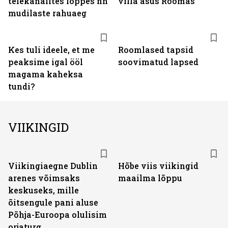
telekanalites lõppes nn
villa asus Roomas
mudilaste rahuaeg
Kes tuli ideele, et me
Roomlased tapsid
peaksime igal ööl
soovimatud lapsed
magama kaheksa
tundi?
VIIKINGID
Viikingiaegne Dublin
Hõbe viis viikingid
arenes võimsaks
maailma lõppu
keskuseks, mille
õitsengule pani aluse
Põhja-Euroopa olulisim
orjaturg