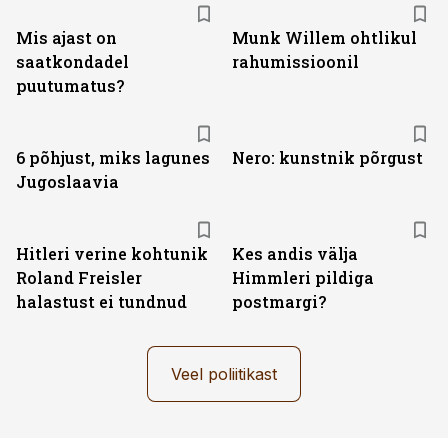
Mis ajast on
Munk Willem ohtlikul
saatkondadel
rahumissioonil
puutumatus?
6 põhjust, miks lagunes
Nero: kunstnik põrgust
Jugoslaavia
Hitleri verine kohtunik
Kes andis välja
Roland Freisler
Himmleri pildiga
halastust ei tundnud
postmargi?
Veel poliitikast