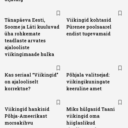
Tänapäeva Eesti,
Viikingid kohtasid
Soome ja Läti kuuluvad
Pürenee poolsaarel
üha rohkemate
endist tugevamaid
teadlaste arvates
ajalooliste
viikingimaade hulka
Kas seriaal “Viikingid”
Põhjala valitsejad:
on ajalooliselt
viikingikuningate
korrektne?
keeruline amet
Viikingid hankisid
Miks hülgasid Taani
Põhja-Ameerikast
viikingid oma
morsakihvu
hiiglaslikud