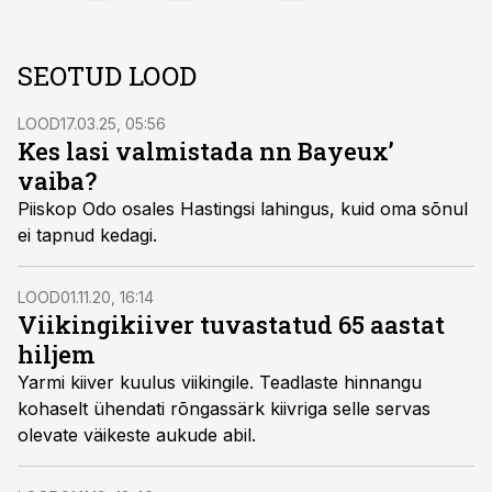
SEOTUD LOOD
LOOD
17.03.25, 05:56
Kes lasi valmistada nn Bayeux’
vaiba?
Piiskop Odo osales Hastingsi lahingus, kuid oma sõnul
ei tapnud kedagi.
LOOD
01.11.20, 16:14
Viikingikiiver tuvastatud 65 aastat
hiljem
Yarmi kiiver kuulus viikingile. Teadlaste hinnangu
kohaselt ühendati rõngas­särk kiivriga selle servas
olevate väikeste aukude abil.