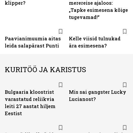
klipper?
merereise ajaloos:
„Tapke esimesena kõige
tugevamad!“
Paavianimuumia aitas
Kelle viisid tulnukad
leida salapärast Punti
ära esimesena?
KURITÖÖ JA KARISTUS
Bulgaaria kloostrist
Mis sai gangster Lucky
varastatud reliikvia
Lucianost?
leiti 27 aastat hiljem
Eestist