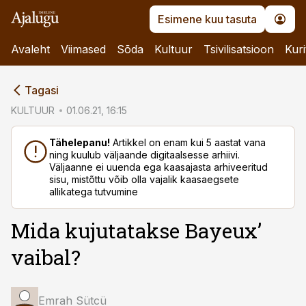
Esimene kuu tasuta
Avaleht
Viimased
Sõda
Kultuur
Tsivilisatsioon
Kuri
cebook
Tagasi
Twitter)
KULTUUR
01.06.21, 16:15
kedIn
Tähelepanu!
Artikkel on enam kui 5 aastat vana
ning kuulub väljaande digitaalsesse arhiivi.
ail
Väljaanne ei uuenda ega kaasajasta arhiveeritud
sisu, mistõttu võib olla vajalik kaasaegsete
k
allikatega tutvumine
Mida kujutatakse Bayeux’
vaibal?
Emrah Sütcü