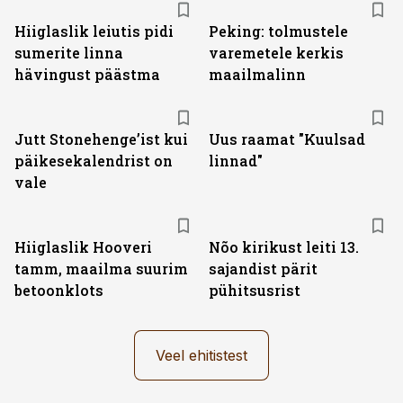
Hiiglaslik leiutis pidi
Peking: tolmustele
sumerite linna
varemetele kerkis
hävingust päästma
maailmalinn
Jutt Stonehenge’ist kui
Uus raamat "Kuulsad
päikesekalendrist on
linnad"
vale
Hiiglaslik Hooveri
Nõo kirikust leiti 13.
tamm, maailma suurim
sajandist pärit
betoonklots
pühitsusrist
Veel ehitistest