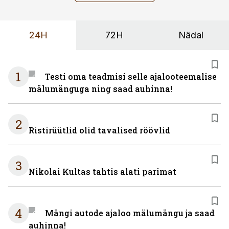
24H
72H
Nädal
1
Testi oma teadmisi selle ajalooteemalise
mälumänguga ning saad auhinna!
2
Ristirüütlid olid tavalised röövlid
3
Nikolai Kultas tahtis alati parimat
4
Mängi autode ajaloo mälumängu ja saad
auhinna!