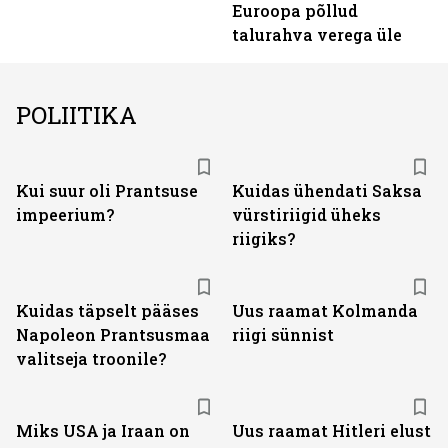
Euroopa põllud
talurahva verega üle
POLIITIKA
Kui suur oli Prantsuse
Kuidas ühendati Saksa
impeerium?
vürstiriigid üheks
riigiks?
Kuidas täpselt pääses
Uus raamat Kolmanda
Napoleon Prantsusmaa
riigi sünnist
valitseja troonile?
Miks USA ja Iraan on
Uus raamat Hitleri elust