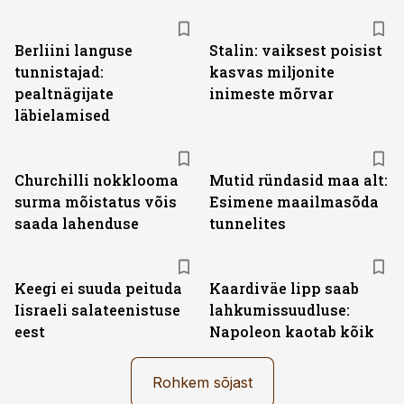
Berliini languse
Stalin: vaiksest poisist
tunnistajad:
kasvas miljonite
pealtnägijate
inimeste mõrvar
läbielamised
Churchilli nokklooma
Mutid ründasid maa alt:
surma mõistatus võis
Esimene maailmasõda
saada lahenduse
tunnelites
Keegi ei suuda peituda
Kaardiväe lipp saab
Iisraeli salateenistuse
lahkumissuudluse:
eest
Napoleon kaotab kõik
Rohkem sõjast