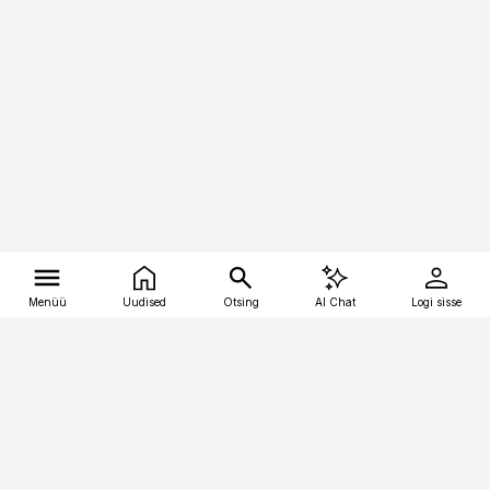
Menüü
Uudised
Otsing
AI Chat
Logi sisse
Vana-Lõuna 39/1, 19094 Tallinn
(+372) 667 0111
tellimiskeskus@aripaev.ee