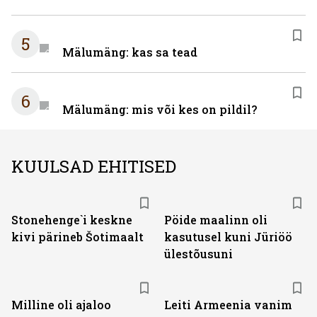
5
Mälumäng: kas sa tead
6
Mälumäng: mis või kes on pildil?
KUULSAD EHITISED
Stonehenge`i keskne
Pöide maalinn oli
kivi pärineb Šotimaalt
kasutusel kuni Jüriöö
ülestõusuni
Milline oli ajaloo
Leiti Armeenia vanim