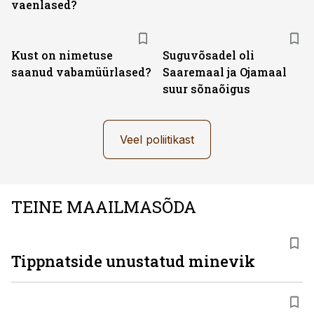
vaenlased?
Kust on nimetuse
Suguvõsadel oli
saanud vabamüürlased?
Saaremaal ja Ojamaal
suur sõnaõigus
Veel poliitikast
TEINE MAAILMASÕDA
Tippnatside unustatud minevik