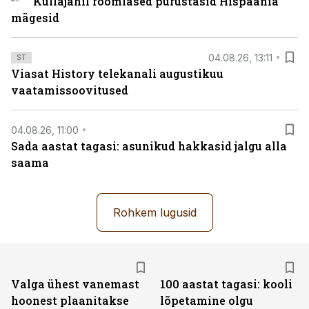
Kullajahil roomlased purustasid Hispaania
mägesid
04.08.26, 13:11
ST
Viasat History telekanali augustikuu
vaatamissoovitused
04.08.26, 11:00
Sada aastat tagasi: asunikud hakkasid jalgu alla
saama
Rohkem lugusid
Valga ühest vanemast
100 aastat tagasi: kooli
hoonest plaanitakse
lõpetamine olgu