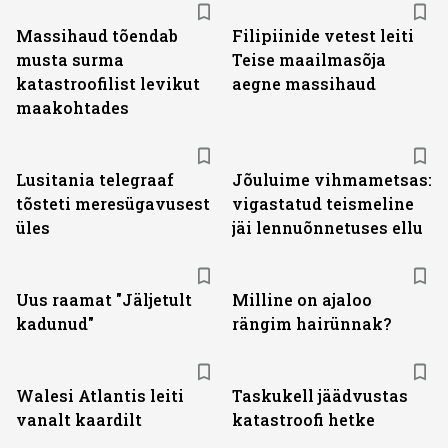
Massihaud tõendab
Filipiinide vetest leiti
musta surma
Teise maailmasõja
katastroofilist levikut
aegne massihaud
maakohtades
Lusitania telegraaf
Jõuluime vihmametsas:
tõsteti meresügavusest
vigastatud teismeline
üles
jäi lennuõnnetuses ellu
Uus raamat "Jäljetult
Milline on ajaloo
kadunud"
rängim hairünnak?
Walesi Atlantis leiti
Taskukell jäädvustas
vanalt kaardilt
katastroofi hetke