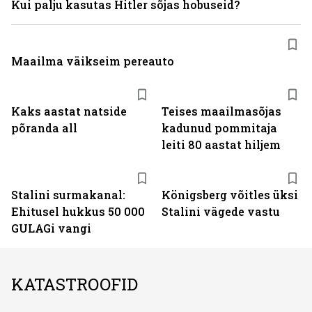
Kui palju kasutas Hitler sõjas hobuseid?
Maailma väikseim pereauto
Kaks aastat natside
Teises maailmasõjas
põranda all
kadunud pommitaja
leiti 80 aastat hiljem
Stalini surmakanal:
Königsberg võitles üksi
Ehitusel hukkus 50 000
Stalini vägede vastu
GULAGi vangi
KATASTROOFID