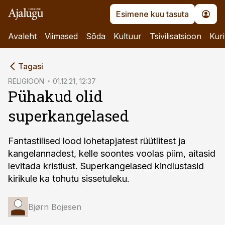
Esimene kuu tasuta
Avaleht
Viimased
Sõda
Kultuur
Tsivilisatsioon
Kuri
cebook
Tagasi
Twitter)
RELIGIOON
01.12.21, 12:37
Pühakud olid
kedIn
superkangelased
ail
k
Fantastilised lood lohetapjatest rüütlitest ja
kangelannadest, kelle soontes voolas piim, aitasid
levitada kristlust. Superkangelased kindlustasid
kirikule ka tohutu sissetuleku.
Bjørn Bojesen