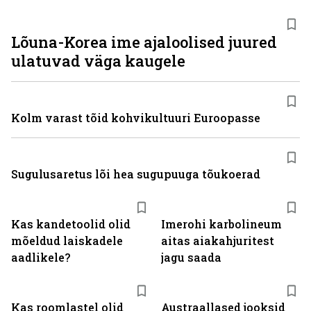
Lõuna-Korea ime ajaloolised juured
ulatuvad väga kaugele
Kolm varast tõid kohvikultuuri Euroopasse
Sugulusaretus lõi hea sugupuuga tõukoerad
Kas kandetoolid olid
Imerohi karbolineum
mõeldud laiskadele
aitas aiakahjuritest
aadlikele?
jagu saada
Kas roomlastel olid
Austraallased jooksid