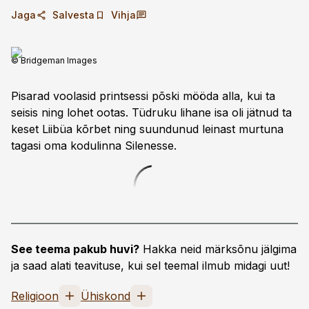
Jaga
Salvesta
Vihja
© Bridgeman Images
Pisarad voolasid printsessi põski mööda alla, kui ta
seisis ning lohet ootas. Tüdruku lihane isa oli jätnud ta
keset Liibüa kõrbet ning suundunud leinast murtuna
tagasi oma kodu­linna Silenesse.
See teema pakub huvi?
Hakka neid märksõnu jälgima
ja saad alati teavituse, kui sel teemal ilmub midagi uut!
Religioon
Ühiskond