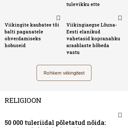
tulevikku ette
Viikingite kaubatee tõi
Viikingiaegse Lõuna-
balti paganatele
Eesti elanikud
ohverdamiseks
vahetasid kopranahku
hobuseid
araablaste hõbeda
vastu
Rohkem viikingitest
RELIGIOON
50 000 tuleriidal põletatud nõida: