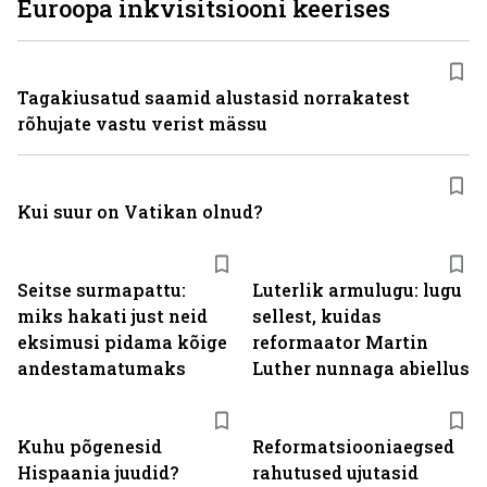
Euroopa inkvisitsiooni keerises
Tagakiusatud saamid alustasid norrakatest
rõhujate vastu verist mässu
Kui suur on Vatikan olnud?
Seitse surmapattu:
Luterlik armulugu: lugu
miks hakati just neid
sellest, kuidas
eksimusi pidama kõige
reformaator Martin
andestamatumaks
Luther nunnaga abiellus
Kuhu põgenesid
Reformatsiooniaegsed
Hispaania juudid?
rahutused ujutasid