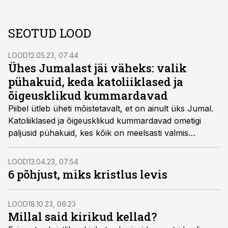
SEOTUD LOOD
LOOD
12.05.23, 07:44
Ühes Jumalast jäi väheks: valik
pühakuid, keda katoliiklased ja
õigeusklikud kummardavad
Piibel ütleb üheti mõistetavalt, et on ainult üks Jumal.
Katoliiklased ja õigeusklikud kummar­davad ometigi
paljusid pühakuid, kes kõik on meelsasti valmis
kuulama inimeste palveid, et nende eest seejärel
kõigekõrgemale kosta.
LOOD
13.04.23, 07:54
6 põhjust, miks kristlus levis
LOOD
18.10.23, 06:23
Millal said kirikud kellad?