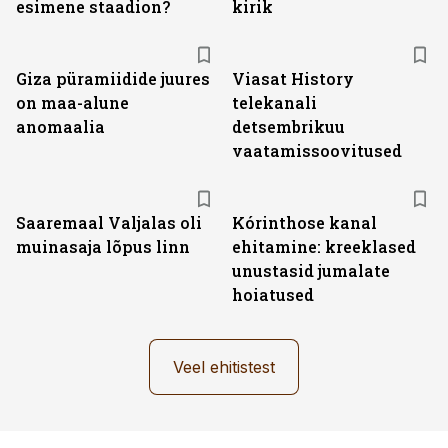
esimene staadion?
kirik
ST
Giza püramiidide juures
Viasat History
on maa-alune
telekanali
anomaalia
detsembrikuu
vaatamissoovitused
Saaremaal Valjalas oli
Kórinthose kanal
muinasaja lõpus linn
ehitamine: kreeklased
unustasid jumalate
hoiatused
Veel ehitistest