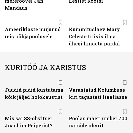
mereröövel Jan
Eestist Rootsi
Mandaus
Ameeriklaste nurjunud
Kummituslaev Mary
reis põhjapoolusele
Celeste triivis ilma
ühegi hingeta pardal
KURITÖÖ JA KARISTUS
Juudid pidid kustutama
Varastatud Kolumbuse
kõik jäljed holokaustist
kiri tagastati Itaaliasse
Mis sai SS-ohvitser
Poolas maeti ümber 700
Joachim Peiperist?
natside ohvrit