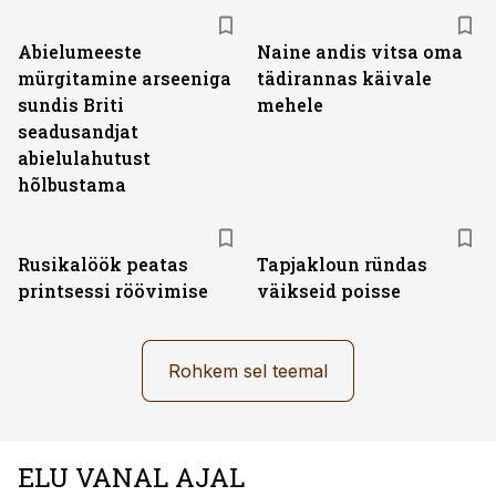
Abielumeeste
Naine andis vitsa oma
mürgitamine arseeniga
tädirannas käivale
sundis Briti
mehele
seadusandjat
abielulahutust
hõlbustama
Rusikalöök peatas
Tapjakloun ründas
printsessi röövimise
väikseid poisse
Rohkem sel teemal
ELU VANAL AJAL