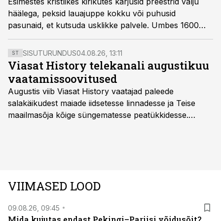
Esimestes kristlikes kirikutes karjusid preestrid valju
häälega, peksid lauajuppe kokku või puhusid
pasunaid, et kutsuda usklikke palvele. Umbes 1600
aastat tagasi tuli üks piiskop heale mõttele.
SISUTURUNDUS
04.08.26, 13:11
ST
Viasat History telekanali augustikuu
vaatamissoovitused
Augustis viib Viasat History vaatajad paleede
salakäikudest maiade iidsetesse linnadesse ja Teise
maailmasõja kõige süngematesse peatükkidesse.
Kuninglike dünastiate intriigid, värsked arheoloogilised
avastused ning seni nägemata kaadrid Kolmanda riigi
argielust avavad ajaloo tuntud sündmused täiesti uuest
vaatenurgast. Viasat History on saadaval kõikide Eesti
teleoperaatorite kaudu. Tutvu telekavaga:
VIIMASED LOOD
viasathistory.eu/ee
09.08.26, 09:45
Mida kujutas endast Pekingi–Pariisi võidusõit?