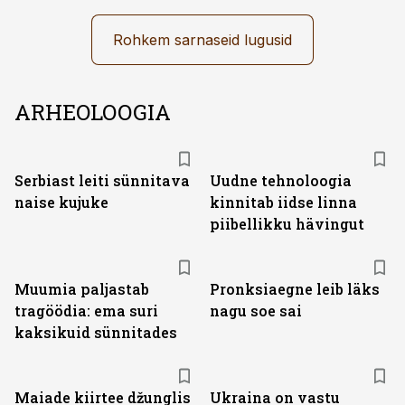
Rohkem sarnaseid lugusid
ARHEOLOOGIA
Serbiast leiti sünnitava
Uudne tehnoloogia
naise kujuke
kinnitab iidse linna
piibellikku hävingut
Muumia paljastab
Pronksiaegne leib läks
tragöödia: ema suri
nagu soe sai
kaksikuid sünnitades
Maiade kiirtee džunglis
Ukraina on vastu