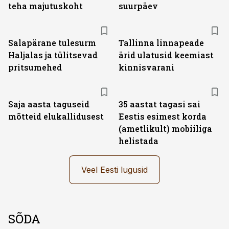
teha majutuskoht
suurpäev
Salapärane tulesurm
Tallinna linnapeade
Haljalas ja tülitsevad
ärid ulatusid keemiast
pritsumehed
kinnisvarani
Saja aasta taguseid
35 aastat tagasi sai
mõtteid elukallidusest
Eestis esimest korda
(ametlikult) mobiiliga
helistada
Veel Eesti lugusid
SÕDA