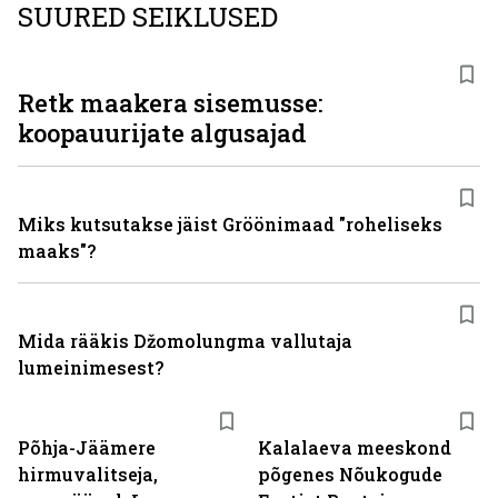
SUURED SEIKLUSED
Retk maakera sisemusse:
koopauurijate algusajad
Miks kutsutakse jäist Gröönimaad "roheliseks
maaks"?
Mida rääkis Džomolungma vallutaja
lumeinimesest?
Põhja-Jäämere
Kalalaeva meeskond
hirmuvalitseja,
põgenes Nõukogude