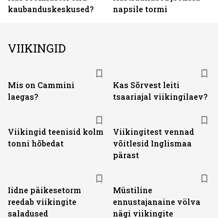
kaubanduskeskused?
napsile tormi
VIIKINGID
Mis on Cammini
Kas Sõrvest leiti
laegas?
tsaariajal viikingilaev?
Viikingid teenisid kolm
Viikingitest vennad
tonni hõbedat
võitlesid Inglismaa
pärast
Iidne päikesetorm
Müstiline
reedab viikingite
ennustajanaine völva
saladused
nägi viikingite