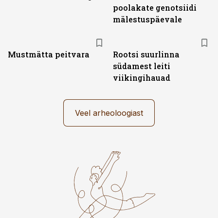
poolakate genotsiidi
mälestuspäevale
Mustmätta peitvara
Rootsi suurlinna
südamest leiti
viikingihauad
Veel arheoloogiast