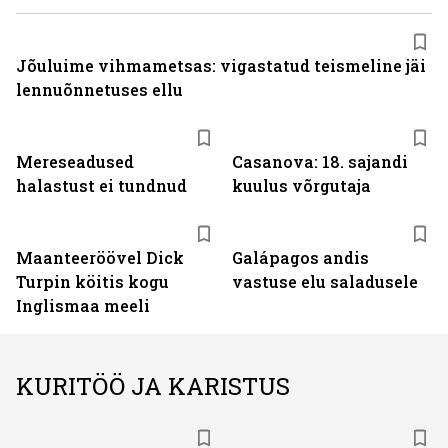
Jõuluime vihmametsas: vigastatud teismeline jäi
lennuõnnetuses ellu
Mereseadused
Casanova: 18. sajandi
halastust ei tundnud
kuulus võrgutaja
Maanteeröövel Dick
Galápagos andis
Turpin köitis kogu
vastuse elu saladusele
Inglismaa meeli
KURITÖÖ JA KARISTUS