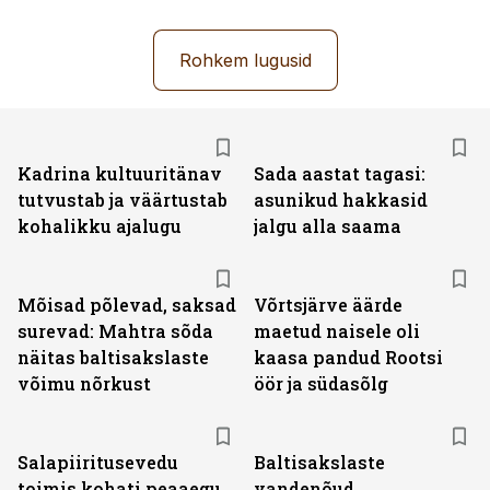
Rohkem lugusid
Kadrina kultuuritänav
Sada aastat tagasi:
tutvustab ja väärtustab
asunikud hakkasid
kohalikku ajalugu
jalgu alla saama
Mõisad põlevad, saksad
Võrtsjärve äärde
surevad: Mahtra sõda
maetud naisele oli
näitas baltisakslaste
kaasa pandud Rootsi
võimu nõrkust
öör ja südasõlg
Salapiiritusevedu
Baltisakslaste
toimis kohati peaaegu
vandenõud