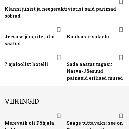
Klanni juhist ja neegeraktivistist said parimad
sõbrad
Jeesuse jüngrite julm
Kuulsuste salaelu
saatus
7 ajaloolist hotelli
Sada aastat tagasi:
Narva-Jõesuud
painasid erilised mured
VIIKINGID
Merevaik oli Põhjala
Saage tuttavaks: see on