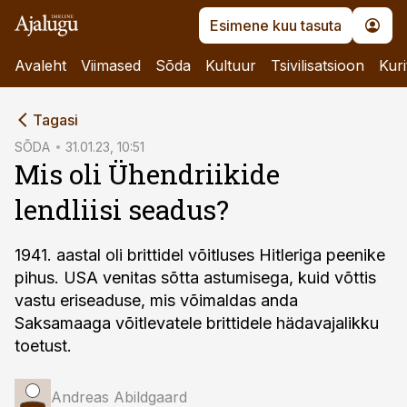
Esimene kuu tasuta
Avaleht
Viimased
Sõda
Kultuur
Tsivilisatsioon
Kuri
cebook
Tagasi
Twitter)
SÕDA
31.01.23, 10:51
Mis oli Ühendriikide
kedIn
lendliisi seadus?
ail
k
1941. aastal oli brittidel võitluses Hitleriga peenike
pihus. USA venitas sõtta astumisega, kuid võttis
vastu eriseaduse, mis võimaldas anda
Saksamaaga võitlevatele brittidele hädavajalikku
toetust.
Andreas Abildgaard