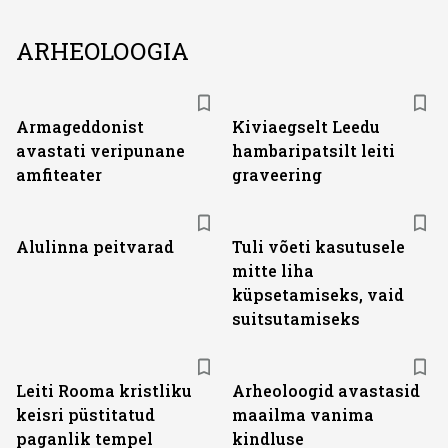
ARHEOLOOGIA
Armageddonist
Kiviaegselt Leedu
avastati veripunane
hambaripatsilt leiti
amfiteater
graveering
Alulinna peitvarad
Tuli võeti kasutusele
mitte liha
küpsetamiseks, vaid
suitsutamiseks
Leiti Rooma kristliku
Arheoloogid avastasid
keisri püstitatud
maailma vanima
paganlik tempel
kindluse