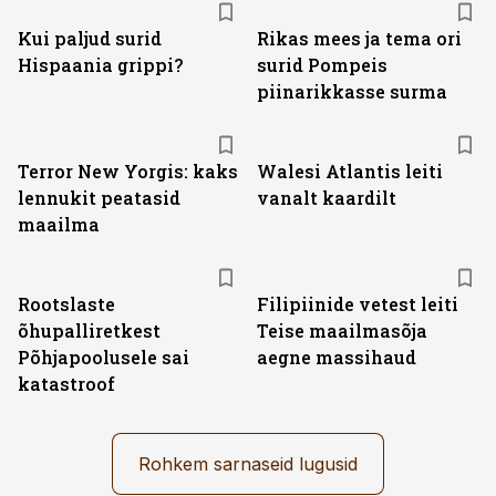
Kui paljud surid
Rikas mees ja tema ori
Hispaania grippi?
surid Pompeis
piinarikkasse surma
Terror New Yorgis: kaks
Walesi Atlantis leiti
lennukit peatasid
vanalt kaardilt
maailma
Rootslaste
Filipiinide vetest leiti
õhupalliretkest
Teise maailmasõja
Põhjapoolusele sai
aegne massihaud
katastroof
Rohkem sarnaseid lugusid