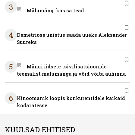
3
Mälumäng: kas sa tead
4
Demetriose unistus saada uueks Aleksander
Suureks
5
Mängi iidsete tsivilisatsioonide
teemalist mälumängu ja võid võita auhinna
6
Kinoomanik loopis konkurentidele kaikaid
kodaratesse
KUULSAD EHITISED