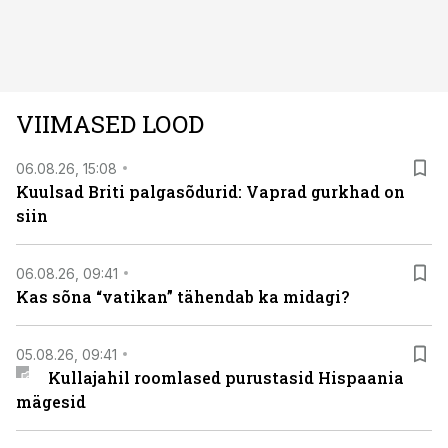
autos head ja millised olid vead saab teada, kui lugeda
läbi järgnev lugu.
VIIMASED LOOD
06.08.26, 15:08
Kuulsad Briti palgasõdurid: Vaprad gurkhad on
siin
06.08.26, 09:41
Kas sõna “vatikan” tähendab ka midagi?
05.08.26, 09:41
Kullajahil roomlased purustasid Hispaania
mägesid