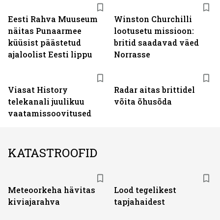
Eesti Rahva Muuseum
Winston Churchilli
näitas Punaarmee
lootusetu missioon:
küüsist päästetud
britid saadavad väed
ajaloolist Eesti lippu
Norrasse
ST
Viasat History
Radar aitas brittidel
telekanali juulikuu
võita õhusõda
vaatamissoovitused
KATASTROOFID
Meteoorkeha hävitas
Lood tegelikest
kiviajarahva
tapjahaidest