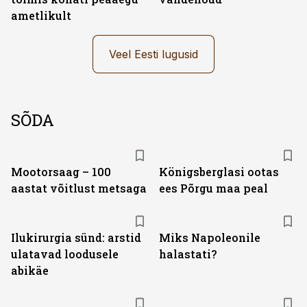
ametlikult
Veel Eesti lugusid
SÕDA
Mootorsaag – 100
Königsberglasi ootas
aastat võitlust metsaga
ees Põrgu maa peal
Ilukirurgia sünd: arstid
Miks Napoleonile
ulatavad loodusele
halastati?
abikäe