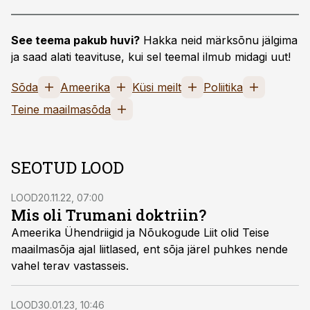
See teema pakub huvi?
Hakka neid märksõnu jälgima
ja saad alati teavituse, kui sel teemal ilmub midagi uut!
Sõda
Ameerika
Küsi meilt
Poliitika
Teine maailmasõda
SEOTUD LOOD
LOOD
20.11.22, 07:00
Mis oli Trumani doktriin?
Ameerika Ühendriigid ja Nõukogude Liit olid Teise
maailmasõja ajal liitlased, ent sõja järel puhkes nende
vahel terav vastasseis.
LOOD
30.01.23, 10:46