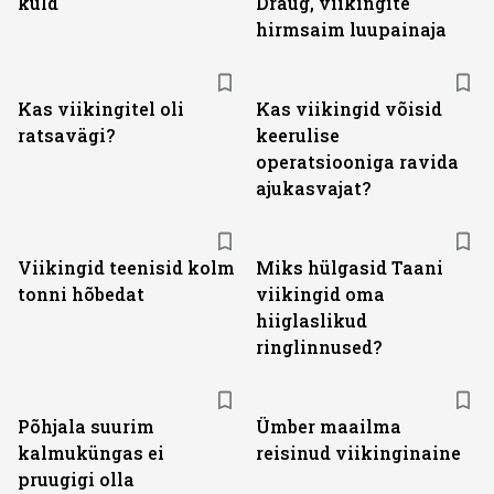
kuld
Draug, viikingite
hirmsaim luupainaja
Kas viikingitel oli
Kas viikingid võisid
ratsavägi?
keerulise
operatsiooniga ravida
ajukasvajat?
Viikingid teenisid kolm
Miks hülgasid Taani
tonni hõbedat
viikingid oma
hiiglaslikud
ringlinnused?
Põhjala suurim
Ümber maailma
kalmuküngas ei
reisinud viikinginaine
pruugigi olla