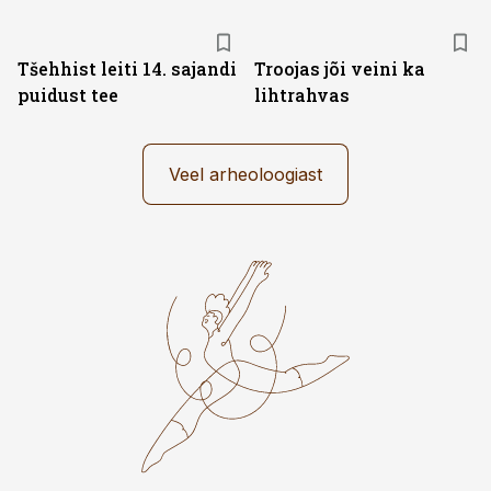
Tšehhist leiti 14. sajandi
Troojas jõi veini ka
puidust tee
lihtrahvas
Veel arheoloogiast