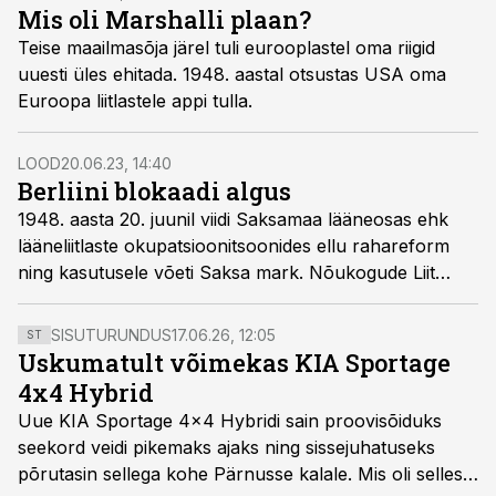
Mis oli Marshalli plaan?
Teise maailmasõja järel tuli eurooplastel oma riigid
uuesti üles ehitada. 1948. aastal otsustas USA oma
Euroopa liitlastele appi tulla.
LOOD
20.06.23, 14:40
Berliini blokaadi algus
1948. aasta 20. juunil viidi Saksamaa lääneosas ehk
lääneliitlaste okupatsioonitsoonides ellu rahareform
ning kasutusele võeti Saksa mark. Nõukogude Liit
vastas keset oma okupatsioonitsooni asunud Berliini
blokeerimisega.
SISUTURUNDUS
17.06.26, 12:05
ST
Uskumatult võimekas KIA Sportage
4x4 Hybrid
Uue KIA Sportage 4x4 Hybridi sain proovisõiduks
seekord veidi pikemaks ajaks ning sissejuhatuseks
põrutasin sellega kohe Pärnusse kalale. Mis oli selles