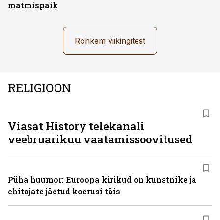
matmispaik
Rohkem viikingitest
RELIGIOON
ST
Viasat History telekanali
veebruarikuu vaatamissoovitused
Püha huumor: Euroopa kirikud on kunstnike ja
ehitajate jäetud koerusi täis