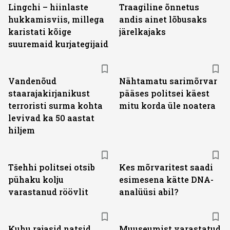
Lingchi – hiinlaste
Traagiline õnnetus
hukkamisviis, millega
andis ainet lõbusaks
karistati kõige
järelkajaks
suuremaid kurjategijaid
Vandenõud
Nähtamatu sarimõrvar
staarajakirjanikust
pääses politsei käest
terroristi surma kohta
mitu korda üle noatera
levivad ka 50 aastat
hiljem
Tšehhi politsei otsib
Kes mõrvaritest saadi
pühaku kolju
esimesena kätte DNA-
varastanud röövlit
analüüsi abil?
Kuhu rajasid natsid
Muuseumist varastatud