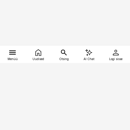
Menüü
Uudised
Otsing
AI Chat
Logi sisse
Vana-Lõuna 39/1, 19094 Tallinn
(+372) 667 0111
tellimiskeskus@aripaev.ee
Telli Imeline Ajalugu
Uudiskiri
Reklaam
Firmast