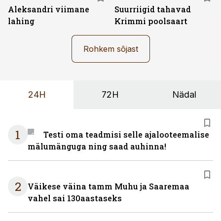
Aleksandri viimane
Suurriigid tahavad
lahing
Krimmi poolsaart
Rohkem sõjast
24H
72H
Nädal
1
Testi oma teadmisi selle ajalooteemalise
mälumänguga ning saad auhinna!
2
Väikese väina tamm Muhu ja Saaremaa
vahel sai 130aastaseks