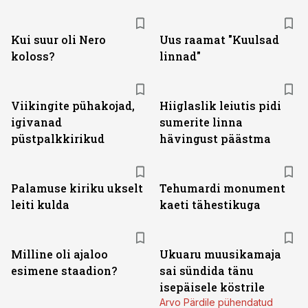
Kui suur oli Nero
Uus raamat "Kuulsad
koloss?
linnad"
Viikingite pühakojad,
Hiiglaslik leiutis pidi
igivanad
sumerite linna
püstpalkkirikud
hävingust päästma
Palamuse kiriku ukselt
Tehumardi monument
leiti kulda
kaeti tähestikuga
Milline oli ajaloo
Ukuaru muusikamaja
esimene staadion?
sai sündida tänu
isepäisele köstrile
Arvo Pärdile pühendatud