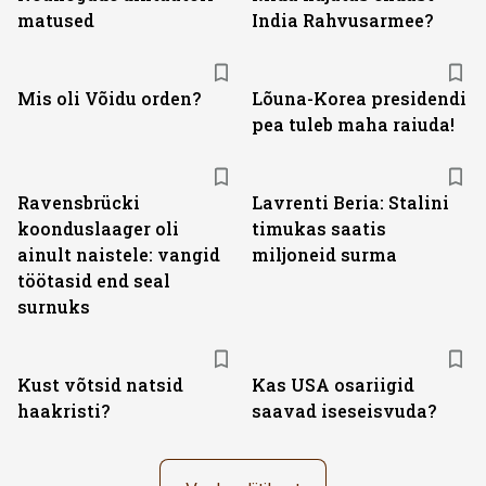
matused
India Rahvusarmee?
Mis oli Võidu orden?
Lõuna-Korea presidendi
pea tuleb maha raiuda!
Ravensbrücki
Lavrenti Beria: Stalini
koonduslaager oli
timukas saatis
ainult naistele: vangid
miljoneid surma
töötasid end seal
surnuks
Kust võtsid natsid
Kas USA osariigid
haakristi?
saavad iseseisvuda?