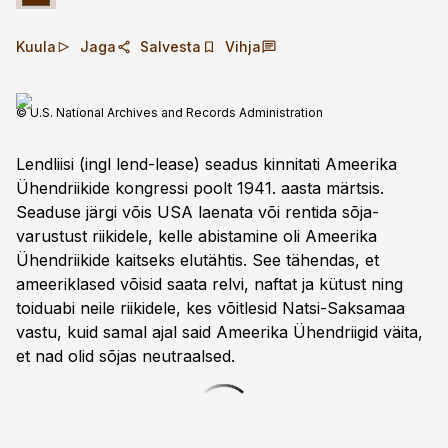
Kuula
Jaga
Salvesta
Vihja
© U.S. National Archives and Records Administration
Lendliisi (ingl lend-lease) seadus kinnitati Ameerika
Ühendriikide kongressi poolt 1941. aasta märtsis.
Seaduse järgi võis USA laenata või rentida sõja­
varustust riikidele, kelle abistamine oli Ameerika
Ühendriikide kaitseks elutähtis. See tähendas, et
ameeriklased võisid saata relvi, naftat ja kütust ning
toiduabi neile riikidele, kes võitlesid Natsi-Saksamaa
vastu, kuid samal ajal said Ameerika Ühendriigid väita,
et nad olid sõjas neutraalsed.