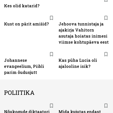
Kes olid katarid?
Kust on pärit amišid?
Jehoova tunnistaja ja
ajakirja Vahitorn
asutaja hoiatas inimesi
viimse kohtupäeva eest
Johannese
Kas püha Lucia oli
evangeelium, Piibli
ajalooline isik?
parim õudusjutt
POLIITIKA
Nõukogude diktaatori
Mida kujutas endast