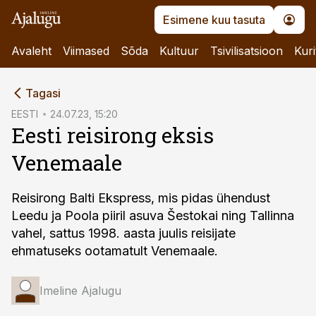
Esimene kuu tasuta
Avaleht
Viimased
Sõda
Kultuur
Tsivilisatsioon
Kuri
cebook
Tagasi
Twitter)
EESTI
24.07.23, 15:20
Eesti reisirong eksis
kedIn
Venemaale
ail
k
Reisirong Balti Ekspress, mis pidas ühendust
Leedu ja Poola piiril asuva Šestokai ning Tallinna
vahel, sattus 1998. aasta juulis reisija­te
ehmatuseks ootamatult Venemaale.
Imeline Ajalugu