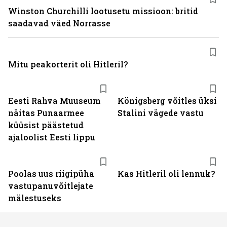
Winston Churchilli lootusetu missioon: britid
saadavad väed Norrasse
Mitu peakorterit oli Hitleril?
Eesti Rahva Muuseum
Königsberg võitles üksi
näitas Punaarmee
Stalini vägede vastu
küüsist päästetud
ajaloolist Eesti lippu
Poolas uus riigipüha
Kas Hitleril oli lennuk?
vastupanuvõitlejate
mälestuseks