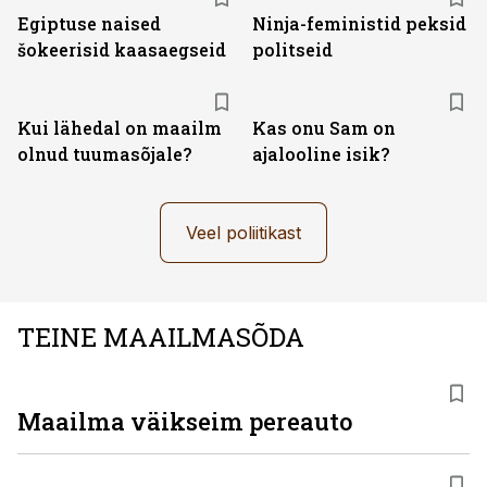
Egiptuse naised
Ninja-feministid peksid
šokeerisid kaasaegseid
politseid
Kui lähedal on maailm
Kas onu Sam on
olnud tuumasõjale?
ajalooline isik?
Veel poliitikast
TEINE MAAILMASÕDA
Maailma väikseim pereauto