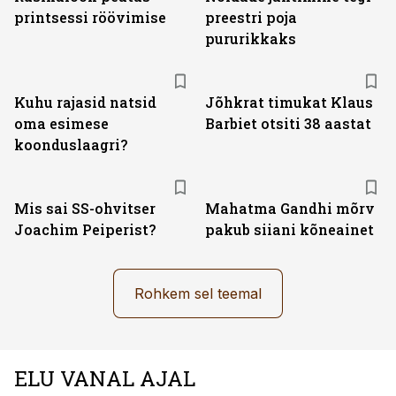
printsessi röövimise
preestri poja
pururikkaks
Kuhu rajasid natsid
Jõhkrat timukat Klaus
oma esimese
Barbiet otsiti 38 aastat
koonduslaagri?
Mis sai SS-ohvitser
Mahatma Gandhi mõrv
Joachim Peiperist?
pakub siiani kõneainet
Rohkem sel teemal
ELU VANAL AJAL