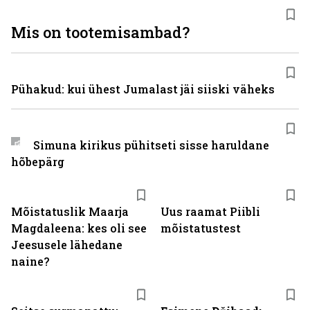
Mis on tootemisambad?
Pühakud: kui ühest Jumalast jäi siiski väheks
Simuna kirikus pühitseti sisse haruldane
hõbepärg
Mõistatuslik Maarja
Uus raamat Piibli
Magdaleena: kes oli see
mõistatustest
Jeesusele lähedane
naine?