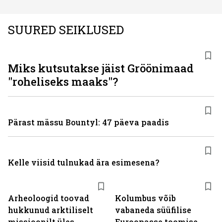
SUURED SEIKLUSED
Miks kutsutakse jäist Gröönimaad
"roheliseks maaks"?
Pärast mässu Bountyl: 47 päeva paadis
Kelle viisid tulnukad ära esimesena?
Arheoloogid toovad
Kolumbus võib
hukkunud arktiliselt
vabaneda süüfilise
missioonilt üles
Euroopasse toomise