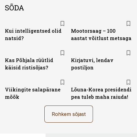
SÕDA
Kui intelligentsed olid
Mootorsaag – 100
natsid?
aastat võitlust metsaga
Kas Põhjala rüütlid
Kirjatuvi, lendav
käisid ristisõjas?
postiljon
Viikingite salapärane
Lõuna-Korea presidendi
mõõk
pea tuleb maha raiuda!
Rohkem sõjast