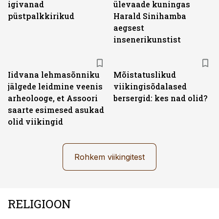
igivanad
ülevaade kuningas
püstpalkkirikud
Harald Sinihamba
aegsest
insenerikunstist
Iidvana lehmasõnniku
Mõistatuslikud
jälgede leidmine veenis
viikingisõdalased
arheolooge, et Assoori
bersergid: kes nad olid?
saarte esimesed asukad
olid viikingid
Rohkem viikingitest
RELIGIOON