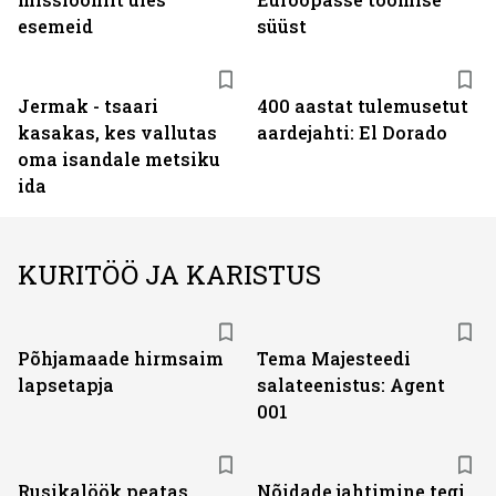
esemeid
süüst
Jermak - tsaari
400 aastat tulemusetut
kasakas, kes vallutas
aardejahti: El Dorado
oma isandale metsiku
ida
KURITÖÖ JA KARISTUS
Põhjamaade hirmsaim
Tema Majesteedi
lapsetapja
salateenistus: Agent
001
Rusikalöök peatas
Nõidade jahtimine tegi