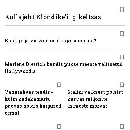
Kullajaht Klondike’i igikeltsas
Kas tipi ja vigvam on üks ja sama asi?
Marlene Dietrich kandis pükse meeste valitsetud
Hollywoodis
Vanarahvas teadis -
Stalin: vaiksest poisist
kolm kadakamarja
kasvas miljonite
päevas hoidis haigused
inimeste mõrvar
eemal