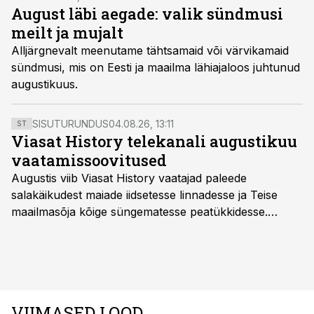
August läbi aegade: valik sündmusi
meilt ja mujalt
Alljärgnevalt meenutame tähtsamaid või värvikamaid
sündmusi, mis on Eesti ja maailma lähiajaloos juhtunud
augustikuus.
SISUTURUNDUS
04.08.26, 13:11
ST
Viasat History telekanali augustikuu
vaatamissoovitused
Augustis viib Viasat History vaatajad paleede
salakäikudest maiade iidsetesse linnadesse ja Teise
maailmasõja kõige süngematesse peatükkidesse.
Kuninglike dünastiate intriigid, värsked arheoloogilised
avastused ning seni nägemata kaadrid Kolmanda riigi
argielust avavad ajaloo tuntud sündmused täiesti uuest
vaatenurgast. Viasat History on saadaval kõikide Eesti
teleoperaatorite kaudu. Tutvu telekavaga:
VIIMASED LOOD
viasathistory.eu/ee