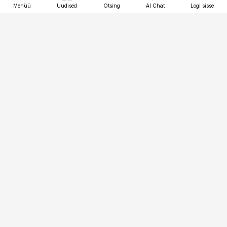
Menüü
Uudised
Otsing
AI Chat
Logi sisse
Vana-Lõuna 39/1, 19094 Tallinn
(+372) 667 0111
tellimiskeskus@aripaev.ee
Telli Imeline Ajalugu
Uudiskiri
Reklaam
Firmast
Sisu kasutamisõigused
Ajakirjaniku
eetikakoodeks
Üldtingimused
Privaatsustingimused
Küpsiste poliitika
KKK
Eesti Meediaettevõtete
Eelistuste haldamine
Liit