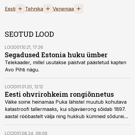
Eesti
Tehnika
Venemaa
SEOTUD LOOD
LOOD
01.10.21, 17:26
Segadused Estonia huku ümber
Telekaader, millel usutakse paistvat päästetud kapten
Avo Pihti nägu.
LOOD
01.01.20, 12:12
Eesti ohvrirohkeim rongiõnnetus
Väike soine heinamaa Puka lähistel muutub kohutava
katastroofi tallermaaks, kui sõjaväerong sõidab 1897.
aastal rööbastelt välja ning hukkub kümneid sõdureid.
Ellujäänuid ravitakse Tartu haiglates, kus rakendatakse
oma aja kohta uuenduslikke meditsiinilisi võtteid.
LOOD
01.08.24, 06:09