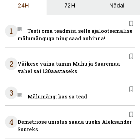
24H
72H
Nädal
1
Testi oma teadmisi selle ajalooteemalise
mälumänguga ning saad auhinna!
2
Väikese väina tamm Muhu ja Saaremaa
vahel sai 130aastaseks
3
Mälumäng: kas sa tead
4
Demetriose unistus saada uueks Aleksander
Suureks