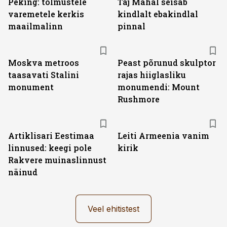
Peking: tolmustele
Taj Mahal seisab
varemetele kerkis
kindlalt ebakindlal
maailmalinn
pinnal
Moskva metroos
Peast põrunud skulptor
taasavati Stalini
rajas hiiglasliku
monument
monumendi: Mount
Rushmore
Artiklisari Eestimaa
Leiti Armeenia vanim
linnused: keegi pole
kirik
Rakvere muinaslinnust
näinud
Veel ehitistest