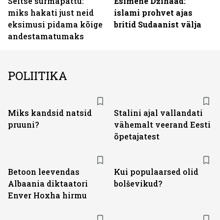
Seitse surmapattu:
Esimene Džihaad:
miks hakati just neid
islami prohvet ajas
eksimusi pidama kõige
britid Sudaanist välja
andestamatumaks
POLIITIKA
Miks kandsid natsid
Stalini ajal vallandati
pruuni?
vähemalt veerand Eesti
õpetajatest
Betoon leevendas
Kui populaarsed olid
Albaania diktaatori
bolševikud?
Enver Hoxha hirmu