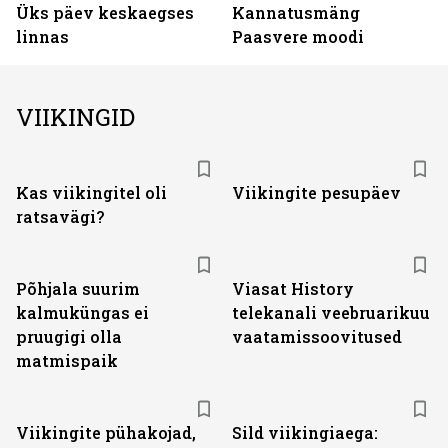
Üks päev keskaegses
Kannatusmäng
linnas
Paasvere moodi
VIIKINGID
Kas viikingitel oli
Viikingite pesupäev
ratsavägi?
ST
Põhjala suurim
Viasat History
kalmuküngas ei
telekanali veebruarikuu
pruugigi olla
vaatamissoovitused
matmispaik
Viikingite pühakojad,
Sild viikingiaega: