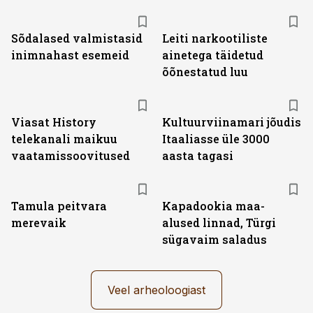
Sõdalased valmistasid
Leiti narkootiliste
inimnahast esemeid
ainetega täidetud
õõnestatud luu
ST
Viasat History
Kultuurviinamari jõudis
telekanali maikuu
Itaaliasse üle 3000
vaatamissoovitused
aasta tagasi
Tamula peitvara
Kapadookia maa-
merevaik
alused linnad, Türgi
sügavaim saladus
Veel arheoloogiast