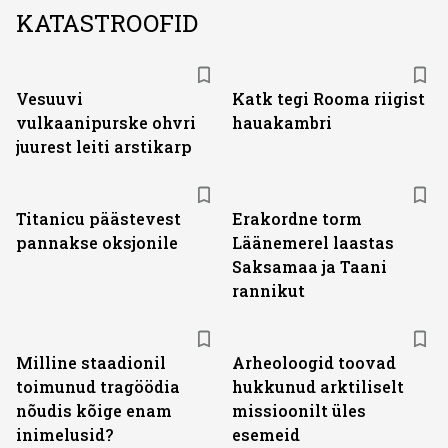
KATASTROOFID
Vesuuvi
Katk tegi Rooma riigist
vulkaanipurske ohvri
hauakambri
juurest leiti arstikarp
Titanicu päästevest
Erakordne torm
pannakse oksjonile
Läänemerel laastas
Saksamaa ja Taani
rannikut
Milline staadionil
Arheoloogid toovad
toimunud tragöödia
hukkunud arktiliselt
nõudis kõige enam
missioonilt üles
inimelusid?
esemeid