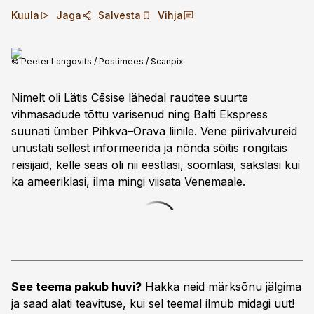
Kuula
Jaga
Salvesta
Vihja
© Peeter Langovits / Postimees / Scanpix
Nimelt oli Lätis Cēsise lähedal raudtee suurte
vihmasadude tõttu varisenud ning Balti Ekspress
suunati ümber Pihkva–Orava liinile. Vene piirivalvureid
unustati sellest informeerida ja nõnda sõitis rongitäis
reisijaid, kelle seas oli nii eestlasi, soomlasi, sakslasi kui
ka ameeriklasi, ilma mingi viisata Venemaale.
See teema pakub huvi?
Hakka neid märksõnu jälgima
ja saad alati teavituse, kui sel teemal ilmub midagi uut!