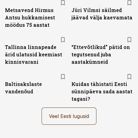
Metsavend Hirmus
Jüri Vilmsi säilmed
Antsu hukkamisest
jäävad välja kaevamata
möödus 75 aastat
Tallinna linnapeade
“Ettevõtlikud” pätid on
ärid ulatusid keemiast
tegutsenud juba
kinnisvarani
aastakümneid
Baltisakslaste
Kuidas tähistati Eesti
vandenõud
sünnipäeva sada aastat
tagasi?
Veel Eesti lugusid