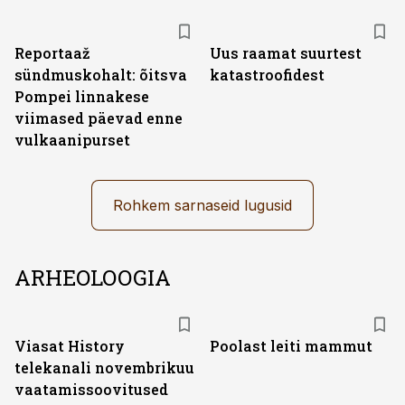
Reportaaž
Uus raamat suurtest
sündmuskohalt: õitsva
katastroofidest
Pompei linnakese
viimased päevad enne
vulkaanipurset
Rohkem sarnaseid lugusid
ARHEOLOOGIA
ST
Viasat History
Poolast leiti mammut
telekanali novembrikuu
vaatamissoovitused