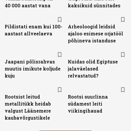
40 000 aastat vana
kaksikuid sünnitades
Pildistati enam kui 100-
Arheoloogid leidsid
aastast allveelaeva
ajaloo esimese orjatööl
põhineva istanduse
Jaapani põlisrahvas
Kuidas olid Egiptuse
muutis imikute koljude
jalaväelased
kuju
relvastatud?
Rootsist leitud
Rootsi suurlinna
metallitükk heidab
südamest leiti
valgust Läänemere
viikingihauad
kaubavõrgustikele