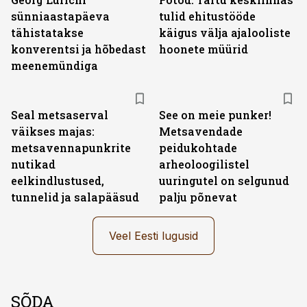
sünniaastapäeva
tulid ehitustööde
tähistatakse
käigus välja ajalooliste
konverentsi ja hõbedast
hoonete müürid
meenemündiga
Seal metsaserval
See on meie punker!
väikses majas:
Metsavendade
metsavennapunkrite
peidukohtade
nutikad
arheoloogilistel
eelkindlustused,
uuringutel on selgunud
tunnelid ja salapääsud
palju põnevat
Veel Eesti lugusid
SÕDA