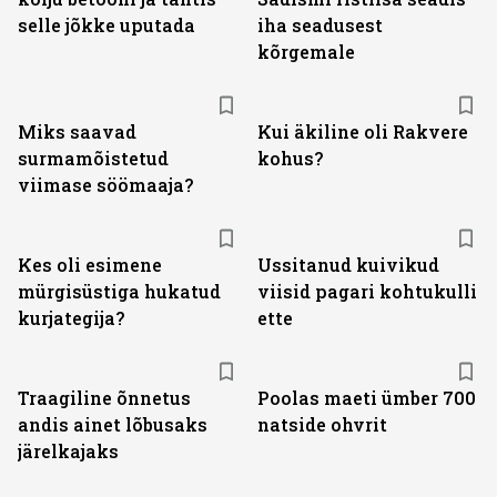
selle jõkke uputada
iha seadusest
kõrgemale
Miks saavad
Kui äkiline oli Rakvere
surmamõistetud
kohus?
viimase söömaaja?
Kes oli esimene
Ussitanud kuivikud
mürgisüstiga hukatud
viisid pagari kohtukulli
kurjategija?
ette
Traagiline õnnetus
Poolas maeti ümber 700
andis ainet lõbusaks
natside ohvrit
järelkajaks