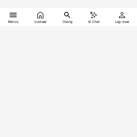
Menüü
Uudised
Otsing
AI Chat
Logi sisse
Vana-Lõuna 39/1, 19094 Tallinn
(+372) 667 0111
tellimiskeskus@aripaev.ee
Telli Imeline Ajalugu
Uudiskiri
Reklaam
Firmast
Sisu kasutamisõigused
Ajakirjaniku
eetikakoodeks
Üldtingimused
Privaatsustingimused
Küpsiste poliitika
KKK