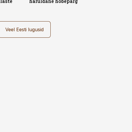
laste
haruldane hõbepärg
Veel Eesti lugusid