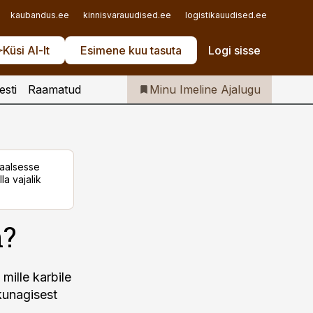
Iseteenindus
kaubandus.ee
kinnisvarauudised.ee
logistikauudised.ee
mu.ee
Telli Imeline Ajalugu
Küsi AI-lt
Esimene kuu tasuta
Logi sisse
esti
Raamatud
Minu Imeline Ajalugu
taalsesse
la vajalik
n?
mille karbile
 kunagisest