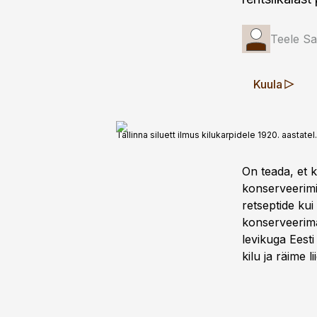
Teele S
Kuula
Tallinna siluett ilmus kilukarpidele 1920. aastatel.
On teada, et k
konserveerimin
retseptide kui
konserveerima
levikuga Eesti
kilu ja räime l