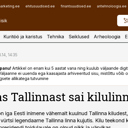
arketing.ee
ehitusuudised.ee
finantsuudised.ee
aritehnoloogia.ee
Kuritöö ja karistus
Tehnika
Seiklused
Arheoloogia
E
.14, 14:35
panu!
Artikkel on enam kui 5 aastat vana ning kuulub väljaande digi
. Väljaanne ei uuenda ega kaasajasta arhiveeritud sisu, mistõttu võib ol
sete allikatega tutvumine
s Tallinnast sai kilulin
 iga Eesti inimene vähemalt kuulnud Tallinna kiludest, 
 vürtsi legendaarne Tallinna linna kujutis. Kilu teekond
 presidendi toidulauale on olnud pikk ja värvikas.