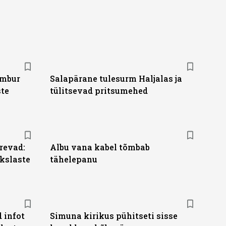
ambur
Salapärane tulesurm Haljalas ja
ste
tülitsevad pritsumehed
revad:
Albu vana kabel tõmbab
kslaste
tähelepanu
 infot
Simuna kirikus pühitseti sisse