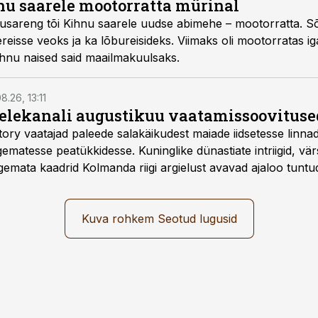
nu saarele mootorratta mürinal
usareng tõi Kihnu saarele uudse abimehe – mootorratta. Sõid
reisse veoks ja ka lõbureisideks. Viimaks oli mootorratas ig
Kihnu naised said maailmakuulsaks.
8.26, 13:11
telekanali augustikuu vaatamissoovituse
story vaatajad paleede salakäikudest maiade iidsetesse linna
matesse peatükkidesse. Kuninglike dünastiate intriigid, vär
gemata kaadrid Kolmanda riigi argielust avavad ajaloo tuntu
sat History on saadaval kõikide Eesti teleoperaatorite kaud
Kuva rohkem Seotud lugusid