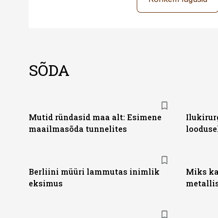
SÕDA
Mutid ründasid maa alt: Esimene
Ilukirur
maailmasõda tunnelites
looduse
Berliini müüri lammutas inimlik
Miks ka
eksimus
metallis