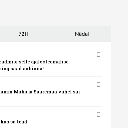
72H
Nädal
eadmisi selle ajalooteemalise
ing saad auhinna!
tamm Muhu ja Saaremaa vahel sai
kas sa tead