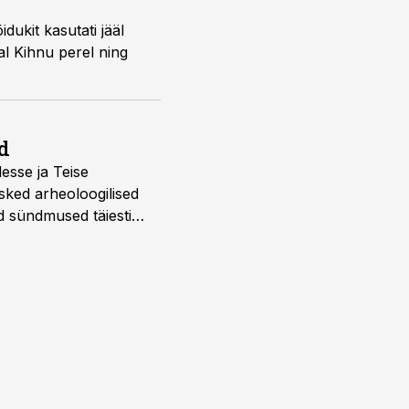
ukit kasutati jääl
al Kihnu perel ning
d
desse ja Teise
sked arheoloogilised
d sündmused täiesti
u. Tutvu telekavaga: