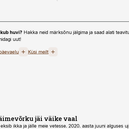
kub huvi?
Hakka neid märksõnu jälgima ja saad alati teavitu
idagi uut!
päevaelu
Küsi meilt
imevõrku jäi väike vaal
ksib ikka ja jälle meie vetesse. 2020. aasta juuni alguses uj