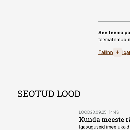
See teema pa
teemal ilmub m
Tallinn
Iga
SEOTUD LOOD
LOOD
23.09.25, 14:48
Kunda meeste rä
Igasuguseid imeelukaid e