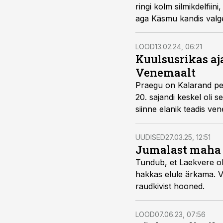
ringi kolm silmikdelfiin
aga Käsmu kandis valg
LOOD
13.02.24, 06:21
Kuulsusrikas aja
Venemaalt
Praegu on Kalarand pea
20. sajandi keskel oli 
siinne elanik teadis ve
saladuse hoidjateks.
UUDISED
27.03.25, 12:51
Jumalast maha 
Tundub, et Laekvere oli
hakkas elule ärkama. Va
raudkivist hooned.
LOOD
07.06.23, 07:56