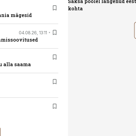
Saksa poolel langenud eest
kohta
ania mägesid
04.08.26, 13:11
tamissoovitused
u alla saama