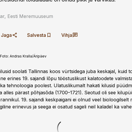
aar, Eesti Meremuuseum
Jaga
Salvesta
Vihja
Foto:
Andras Kralla/Äripäev
ilusid soolati Tallinnas koos vürtsidega juba keskajal, kuid 
e erines 19. sajandi lõpu tööstuslikust kalatoodete valmista
 ka tehnoloogia poolest. Ulatuslikumalt hakati kilusid püüdm
 alles pärast põhjasõda (1700–1721). Seotud oli see kilupü
 rannikul. 19. sajandi keskpaigani ei olnud veel bioloogilselt
iigiline erinevus ja seega ei osatud sageli neil kaladel ka vahe