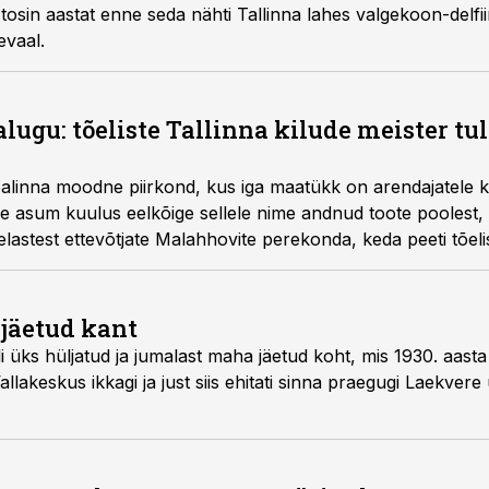
i, tosin aastat enne seda nähti Tallinna lahes valgekoon-delfii
evaal.
lugu: tõeliste Tallinna kilude meister tuli
linna moodne piirkond, kus iga maatükk on arendajatele ku
see asum kuulus eelkõige sellele nime andnud toote poolest, m
nelastest ettevõtjate Malahhovite perekonda, keda peeti tõelis
jäetud kant
 üks hüljatud ja jumalast maha jäetud koht, mis 1930. aasta p
llakeskus ikkagi ja just siis ehitati sinna praegugi Laekver