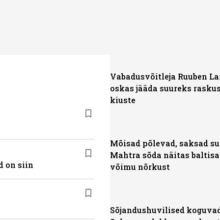
Vabadusvõitleja Ruuben L
oskas jääda suureks rasku
kiuste
Mõisad põlevad, saksad su
Mahtra sõda näitas baltisa
 on siin
võimu nõrkust
Sõjandushuvilised koguvad