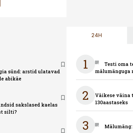
24H
1
Testi oma t
mälumänguga n
gia sünd: arstid ulatavad
le abikäe
2
Väikese väina 
130aastaseks
ndsid sakslased kaelas
t silti?
3
Mälumäng: 