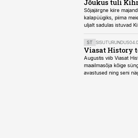
Jõukus tuli Kih
Sõjajärgne kiire majand
kalapüügiks, piima meie
uljalt sadulas istuvad 
ST
SISUTURUNDUS
04.0
Viasat History 
Augustis viib Viasat Hi
maailmasõja kõige sünge
avastused ning seni nä
uuest vaatenurgast. Via
viasathistory.eu/ee