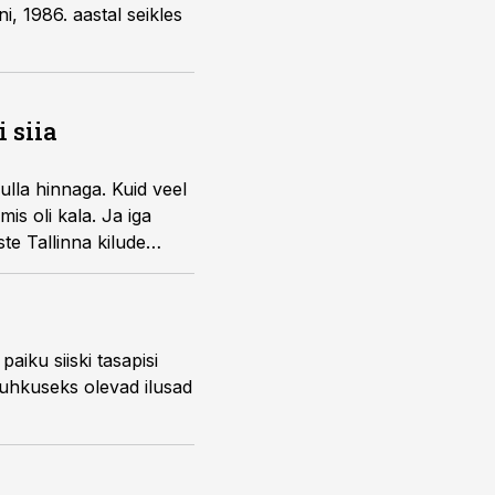
ni, 1986. aastal seikles
 siia
lla hinnaga. Kuid veel
is oli kala. Ja iga
te Tallinna kilude
aiku siiski tasapisi
e uhkuseks olevad ilusad