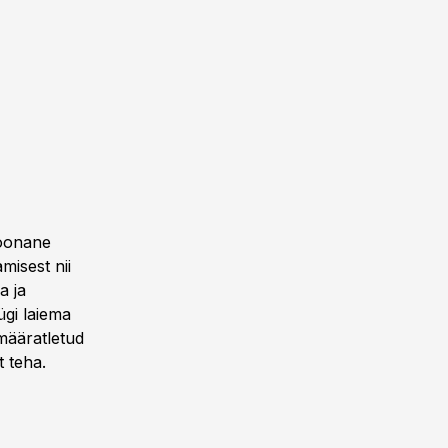
toonane
misest nii
a ja
ügi laiema
 määratletud
t teha.