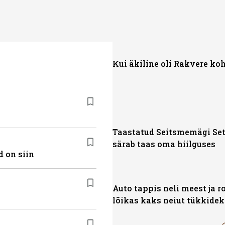
Kui äkiline oli Rakvere ko
Taastatud Seitsmemägi Se
särab taas oma hiilguses
 on siin
Auto tappis neli meest ja r
lõikas kaks neiut tükkidek