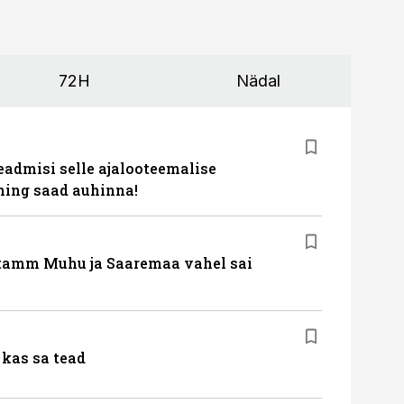
72H
Nädal
eadmisi selle ajalooteemalise
ing saad auhinna!
tamm Muhu ja Saaremaa vahel sai
kas sa tead