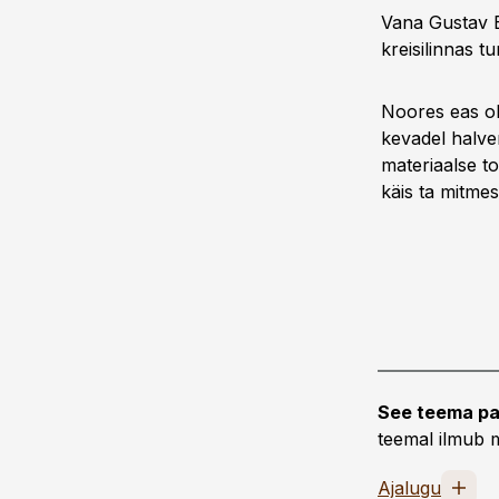
Vana Gustav B
kreisilinnas t
Noores eas ol
kevadel halven
materiaalse t
käis ta mitmes
See teema pa
teemal ilmub m
Ajalugu