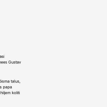
asi
umees Gustav
õisma talus,
as papa
iljem koliti