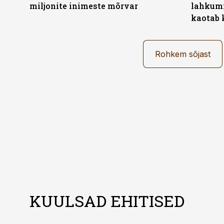
miljonite inimeste mõrvar
lahkumi
kaotab 
Rohkem sõjast
KUULSAD EHITISED