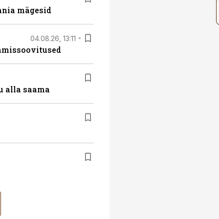
ania mägesid
04.08.26, 13:11
tamissoovitused
u alla saama