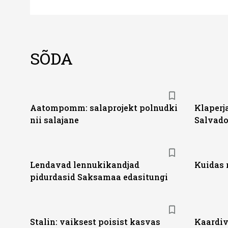
SÕDA
Aatompomm: salaprojekt polnudki
Klaperja
nii salajane
Salvado
Lendavad lennukikandjad
Kuidas 
pidurdasid Saksamaa edasitungi
Stalin: vaiksest poisist kasvas
Kaardiv