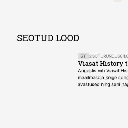
SEOTUD LOOD
ST
SISUTURUNDUS
04.0
Viasat History 
Augustis viib Viasat Hi
maailmasõja kõige sünge
avastused ning seni nä
uuest vaatenurgast. Via
viasathistory.eu/ee