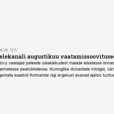
8.26, 13:11
telekanali augustikuu vaatamissoovituse
story vaatajad paleede salakäikudest maiade iidsetesse linna
matesse peatükkidesse. Kuninglike dünastiate intriigid, vär
gemata kaadrid Kolmanda riigi argielust avavad ajaloo tuntu
sat History on saadaval kõikide Eesti teleoperaatorite kaud