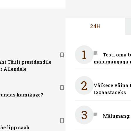
24H
1
Testi oma t
mälumänguga n
ht Tšiili presidendile
r Allendele
2
Väikese väina 
130aastaseks
ründas kamikaze?
3
Mälumäng: 
äe lipp saab