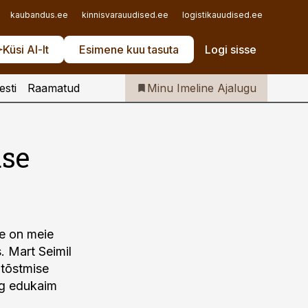
Iseteenindus
kaubandus.ee
kinnisvarauudised.ee
logistikauudised.ee
mu.ee
Telli Imeline Ajalugu
Küsi AI-lt
Esimene kuu tasuta
Logi sisse
esti
Raamatud
Minu Imeline Ajalugu
use
de on meie
. Mart Seimil
 tõstmise
ing edukaim