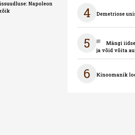
ssuudluse: Napoleon
4
kõik
Demetriose uni
5
Mängi iidse
ja võid võita a
6
Kinoomanik loo