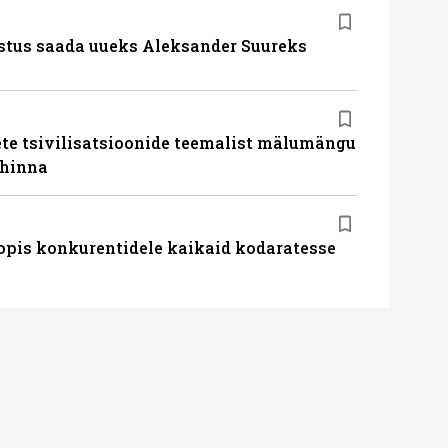
stus saada uueks Aleksander Suureks
te tsivilisatsioonide teemalist mälumängu
uhinna
pis konkurentidele kaikaid kodaratesse