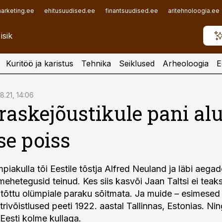
arketing.ee
ehitusuudised.ee
finantsuudised.ee
aritehnoloogia.ee
Kuritöö ja karistus
Tehnika
Seiklused
Arheoloogia
E
8.21, 14:06
 raskejõustikule pani al
e poiss
piakulla tõi Eestile tõstja Alfred Neuland ja läbi aega
mehetegusid teinud. Kes siis kasvõi Jaan Taltsi ei teaks
e tõttu olümpiale paraku sõitmata. Ja muide – esimesed
rivõistlused peeti 1922. aastal Tallinnas, Estonias. N
a Eesti kolme kullaga.