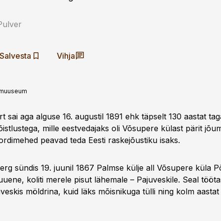
Pulver
Salvesta
Vihja
iamuuseum
rt sai aga alguse 16. augustil 1891 ehk täpselt 130 aastat tag
istlustega, mille eestvedajaks oli Võsupere külast pärit jõ
rdimehed peavad teda Eesti raskejõustiku isaks.
rg sündis 19. juunil 1867 Palmse külje all Võsupere küla P
kuuene, koliti merele pisut lähemale – Pajuveskile. Seal tööt
eskis möldrina, kuid läks mõisnikuga tülli ning kolm aastat h