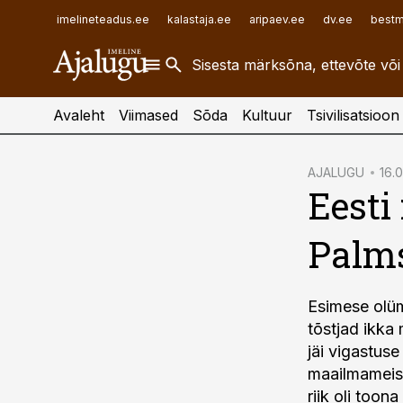
ehitusuudised.ee
raamatupidaja.ee
imelineteadus.ee
kalastaja.ee
aripaev.ee
dv.ee
bestm
finantsuudised.ee
toostusuudised.ee
aritehnoloogia.ee
Avaleht
Viimased
Sõda
Kultuur
Tsivilisatsioon
cebook
AJALUGU
16.0
Eesti
Twitter)
kedIn
Palms
ail
k
Esimese olüm
tõstjad ikka 
jäi vigastus
maailmameist
riik oli toon