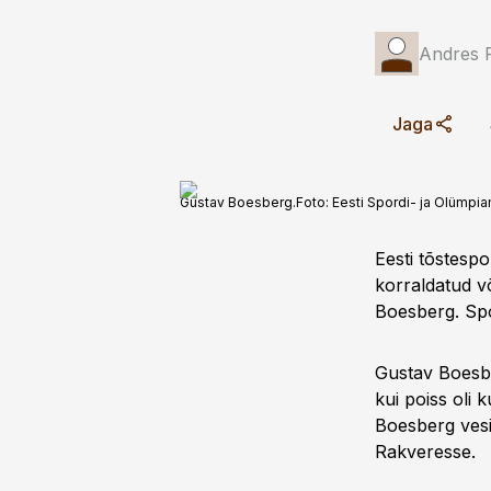
Andres 
Jaga
Gustav Boesberg.
Foto:
Eesti Spordi- ja Olümp
Eesti tõstespo
korraldatud võ
Boesberg. Spo
Gustav Boesbe
kui poiss oli 
Boesberg vesiv
Rakveresse.