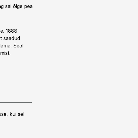
g sai õige pea
ke. 1888
lt saadud
dama. Seal
mist.
se, kui sel