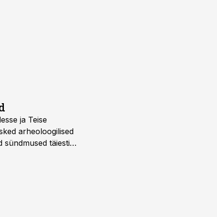
d
desse ja Teise
sked arheoloogilised
d sündmused täiesti
u. Tutvu telekavaga: