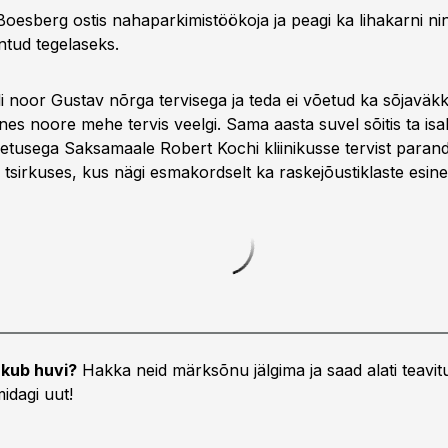
oesberg ostis nahaparkimistöökoja ja peagi ka lihakarni nin
untud tegelaseks.
i noor Gustav nõrga tervisega ja teda ei võetud ka sõjaväk
es noore mehe tervis veelgi. Sama aasta suvel sõitis ta isa
oetusega Saksamaale Robert Kochi kliinikusse tervist paran
 tsirkuses, kus nägi esmakordselt ka raskejõustiklaste esine
kub huvi?
Hakka neid märksõnu jälgima ja saad alati teavitu
idagi uut!