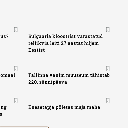
hus?
Bulgaaria kloostrist varastatud
reliikvia leiti 27 aastat hiljem
Eestist
tomaal
Tallinna vanim muuseum tähistab
220. sünnipäeva
ong
Enesetapja põletas maja maha
s