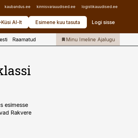
Iseteenindus
kaubandus.ee
kinnisvarauudised.ee
logistikauudised.ee
mu.ee
Telli Imeline Ajalugu
Küsi AI-lt
Esimene kuu tasuta
Logi sisse
esti
Raamatud
Minu Imeline Ajalugu
klassi
as esimesse
aavad Rakvere