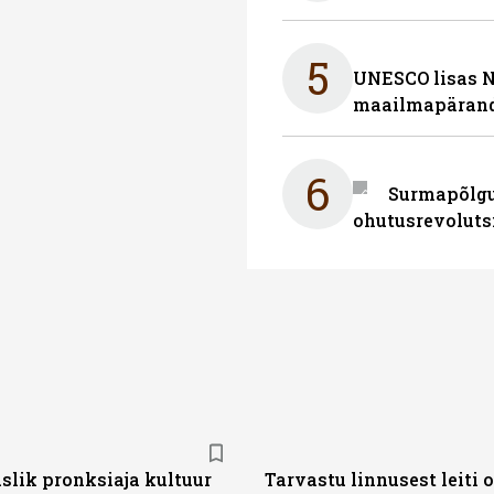
5
UNESCO lisas 
maailmapärand
6
Surmapõlgur
ohutusrevoluts
slik pronksiaja kultuur
Tarvastu linnusest leiti