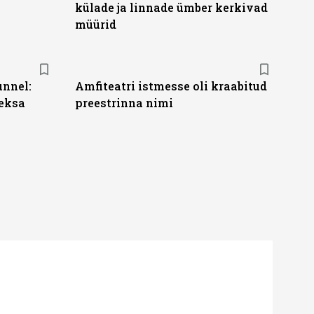
külade ja linnade ümber kerkivad
müürid
nnel:
Amfiteatri istmesse oli kraabitud
eksa
preestrinna nimi