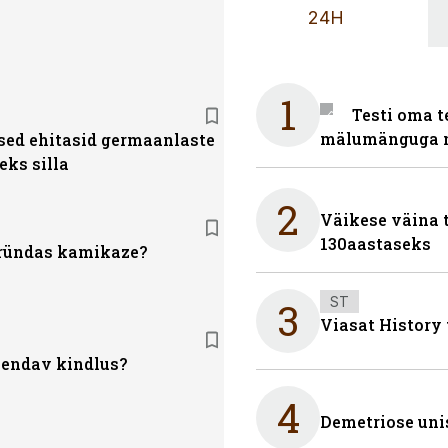
24H
1
Testi oma t
mälumänguga n
ed ehitasid germaanlaste
eks silla
2
Väikese väina 
130aastaseks
ründas kamikaze?
ST
3
Viasat History
lendav kindlus?
4
Demetriose uni