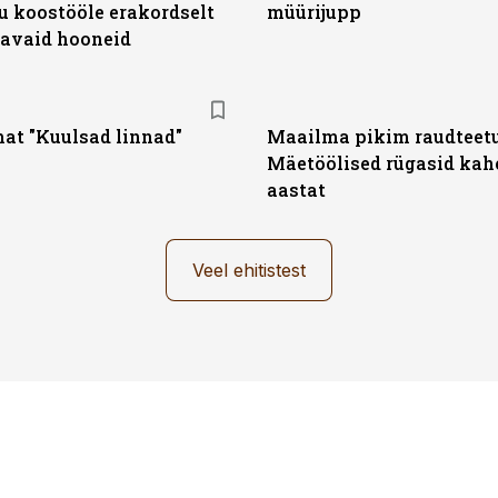
nu koostööle erakordselt
müürijupp
avaid hooneid
at "Kuulsad linnad"
Maailma pikim raudteetu
Mäetöölised rügasid kah
aastat
Veel ehitistest