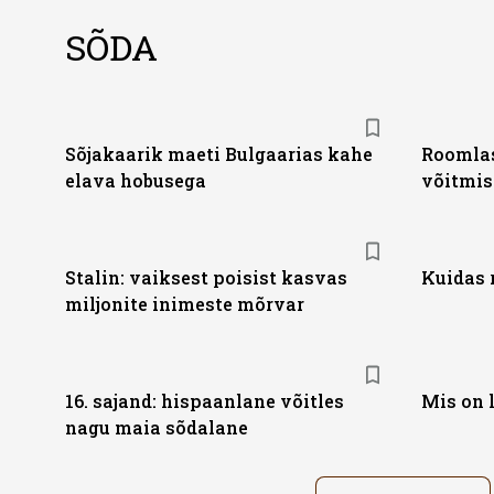
SÕDA
Sõjakaarik maeti Bulgaarias kahe
Roomlas
elava hobusega
võitmis
Stalin: vaiksest poisist kasvas
Kuidas 
miljonite inimeste mõrvar
16. sajand: hispaanlane võitles
Mis on 
nagu maia sõdalane