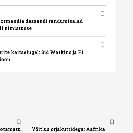
Normandia dessandi randumisalad
i nimistusse
ite kaitseingel: Sid Watkins ja F1
ioon
 ootamatu
Võitlus orjaküttidega: Aafrika