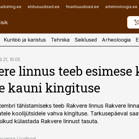
arketing.ee
ehitusuudised.ee
finantsuudised.ee
aritehnoloogia.ee
Kuritöö ja karistus
Tehnika
Seiklused
Arheoloogia
E
8.21, 16:05
re linnus teeb esimese 
le kauni kingituse
embri tähistamiseks teeb Rakvere linnus Rakvere linn
atele koolijütsidele vahva kingituse. Tarkusepäeval s
sikud külastada Rakvere linnust tasuta.
irumaa Uudised