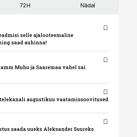
72H
Nädal
eadmisi selle ajalooteemalise
ing saad auhinna!
tamm Muhu ja Saaremaa vahel sai
 telekanali augustikuu vaatamissoovitused
stus saada uueks Aleksander Suureks