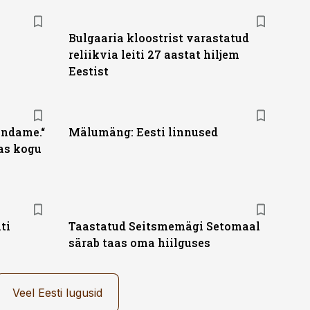
Bulgaaria kloostrist varastatud
reliikvia leiti 27 aastat hiljem
Eestist
endame.“
Mälumäng: Eesti linnused
as kogu
ti
Taastatud Seitsmemägi Setomaal
särab taas oma hiilguses
Veel Eesti lugusid