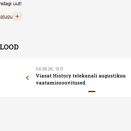
idagi uut!
jalugu
 LOOD
04.08.26, 13:11
Viasat History telekanali augustikuu
vaatamissoovitused