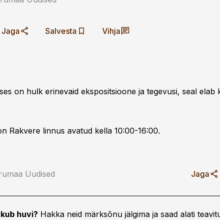
Jaga
Salvesta
Vihja
es on hulk erinevaid ekspositsioone ja tegevusi, seal elab 
 on Rakvere linnus avatud kella 10:00-16:00.
rumaa Uudised
Jaga
kub huvi?
Hakka neid märksõnu jälgima ja saad alati teavitu