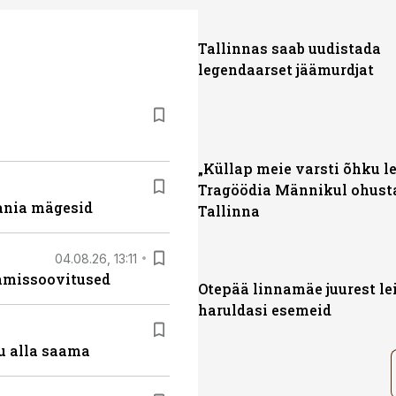
Tallinnas saab uudistada
legendaarset jäämurdjat
„Küllap meie varsti õhku l
Tragöödia Männikul ohust
ania mägesid
Tallinna
04.08.26, 13:11
tamissoovitused
Otepää linnamäe juurest lei
haruldasi esemeid
u alla saama