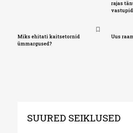
rajas tä
vastupid
Miks ehitati kaitsetornid
Uus raam
ümmargused?
SUURED SEIKLUSED