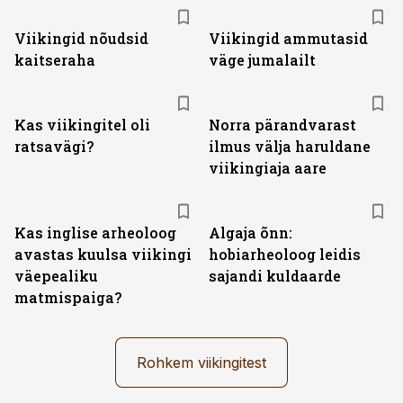
Viikingid nõudsid
Viikingid ammutasid
kaitseraha
väge jumalailt
Kas viikingitel oli
Norra pärandvarast
ratsavägi?
ilmus välja haruldane
viikingiaja aare
Kas inglise arheoloog
Algaja õnn:
avastas kuulsa viikingi
hobiarheoloog leidis
väepealiku
sajandi kuldaarde
matmispaiga?
Rohkem viikingitest