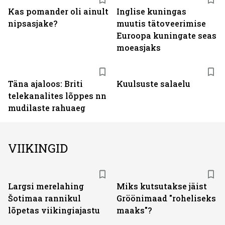
Kas pomander oli ainult
Inglise kuningas
nipsasjake?
muutis tätoveerimise
Euroopa kuningate seas
moeasjaks
Täna ajaloos: Briti
Kuulsuste salaelu
telekanalites lõppes nn
mudilaste rahuaeg
VIIKINGID
Largsi merelahing
Miks kutsutakse jäist
Šotimaa rannikul
Gröönimaad "roheliseks
lõpetas viikingiajastu
maaks"?