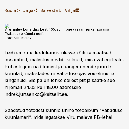
Kuula
Jaga
Salvesta
Vihja
Viru malev korraldab Eesti 105. sünnipäeva raames kampaania
"Vabaduse küünlameri".
Foto:
Viru malev
Leidkem oma kodukandis ülesse kõik isamaalised
ausambad, mälestustahvlid, kalmud, mida vähegi teate.
Puhastagem nad lumest ja pangem nende juurde
küünlad, mälestades nii vabadussõjas võidelnuid ja
langenuid. Siis palun tehke sellest pilt ja saatke see
hiljemalt 24.02 kell 18.00 aadressile
indrek.jurtsenko@kaitseliit.ee
.
Saadetud fotodest sünnib ühine fotoalbum “Vabaduse
küünlameri”, mida jagatakse Viru maleva FB-lehel.