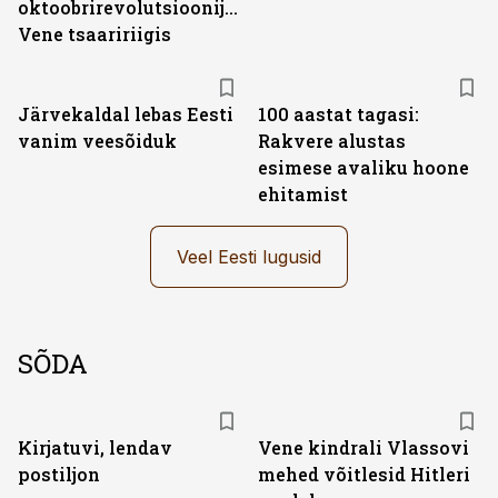
oktoobrirevolutsioonijärgses
Vene tsaaririigis
Järvekaldal lebas Eesti
100 aastat tagasi:
vanim veesõiduk
Rakvere alustas
esimese avaliku hoone
ehitamist
Veel Eesti lugusid
SÕDA
Kirjatuvi, lendav
Vene kindrali Vlassovi
postiljon
mehed võitlesid Hitleri