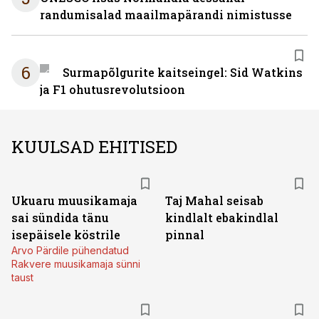
randumisalad maailmapärandi nimistusse
6
Surmapõlgurite kaitseingel: Sid Watkins
ja F1 ohutusrevolutsioon
KUULSAD EHITISED
Ukuaru muusikamaja
Taj Mahal seisab
sai sündida tänu
kindlalt ebakindlal
isepäisele köstrile
pinnal
Arvo Pärdile pühendatud
Rakvere muusikamaja sünni
taust