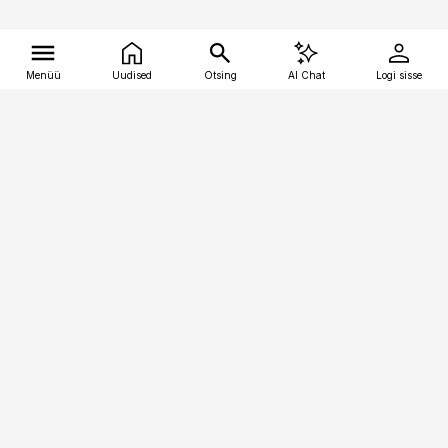
Menüü
Uudised
Otsing
AI Chat
Logi sisse
Vana-Lõuna 39/1, 19094 Tallinn
(+372) 667 0111
tellimiskeskus@aripaev.ee
Telli Imeline Ajalugu
Uudiskiri
Reklaam
Firmast
Sisu kasutamisõigused
Ajakirjaniku
eetikakoodeks
Üldtingimused
Privaatsustingimused
Küpsiste poliitika
KKK