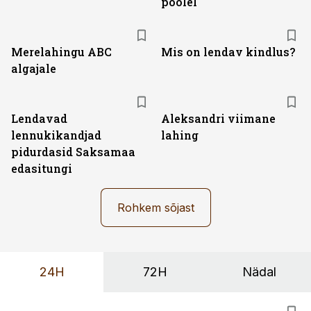
poolel
Merelahingu ABC
Mis on lendav kindlus?
algajale
Lendavad
Aleksandri viimane
lennukikandjad
lahing
pidurdasid Saksamaa
edasitungi
Rohkem sõjast
24H
72H
Nädal