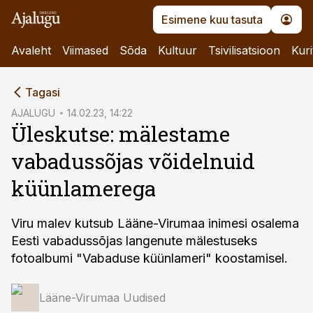
Esimene kuu tasuta
Avaleht
Viimased
Sõda
Kultuur
Tsivilisatsioon
Kuri
cebook
cebook
Tagasi
Twitter)
Twitter)
AJALUGU
14.02.23, 14:22
Üleskutse: mälestame
kedIn
kedIn
vabadussõjas võidelnuid
ail
ail
küünlamerega
k
k
Viru malev kutsub Lääne-Virumaa inimesi osalema
Eesti vabadussõjas langenute mälestuseks
fotoalbumi "Vabaduse küünlameri" koostamisel.
Lääne-Virumaa Uudised