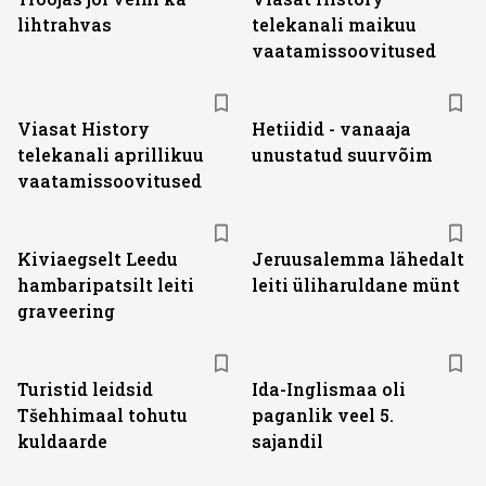
lihtrahvas
telekanali maikuu
vaatamissoovitused
ST
Viasat History
Hetiidid - vanaaja
telekanali aprillikuu
unustatud suurvõim
vaatamissoovitused
Kiviaegselt Leedu
Jeruusalemma lähedalt
hambaripatsilt leiti
leiti üliharuldane münt
graveering
Turistid leidsid
Ida-Inglismaa oli
Tšehhimaal tohutu
paganlik veel 5.
kuldaarde
sajandil