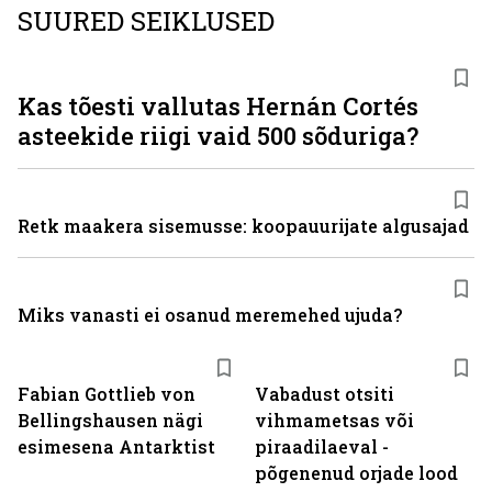
SUURED SEIKLUSED
Kas tõesti vallutas Hernán Cortés
asteekide riigi vaid 500 sõduriga?
Retk maakera sisemusse: koopauurijate algusajad
Miks vanasti ei osanud meremehed ujuda?
Fabian Gottlieb von
Vabadust otsiti
Bellingshausen nägi
vihmametsas või
esimesena Antarktist
piraadilaeval -
põgenenud orjade lood