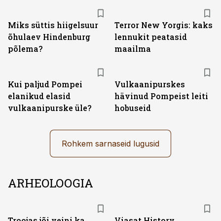
Miks süttis hiigelsuur
Terror New Yorgis: kaks
õhulaev Hindenburg
lennukit peatasid
põlema?
maailma
Kui paljud Pompei
Vulkaanipurskes
elanikud elasid
hävinud Pompeist leiti
vulkaanipurske üle?
hobuseid
Rohkem sarnaseid lugusid
ARHEOLOOGIA
ST
Troojas jõi veini ka
Viasat History