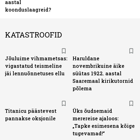
aastal
koonduslaagreid?
KATASTROOFID
Jõuluime vihmametsas:
Haruldane
vigastatud teismeline
novembrikuine äike
jäi lennuõnnetuses ellu
süütas 1922. aastal
Saaremaal kirikutornid
põlema
Titanicu päästevest
Üks õudsemaid
pannakse oksjonile
merereise ajaloos:
„Tapke esimesena kõige
tugevamad!“