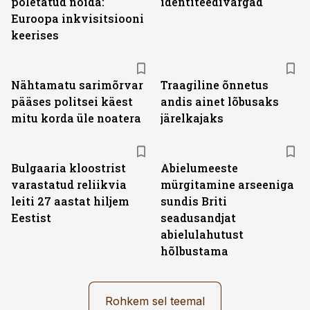
põletatud nõida:
identiteedivargad
Euroopa inkvisitsiooni
keerises
Nähtamatu sarimõrvar
Traagiline õnnetus
pääses politsei käest
andis ainet lõbusaks
mitu korda üle noatera
järelkajaks
Bulgaaria kloostrist
Abielumeeste
varastatud reliikvia
mürgitamine arseeniga
leiti 27 aastat hiljem
sundis Briti
Eestist
seadusandjat
abielulahutust
hõlbustama
Rohkem sel teemal