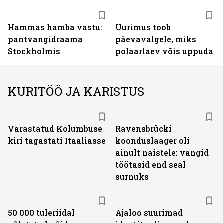
Hammas hamba vastu:
Uurimus toob
pantvangi­draama
päevavalgele, miks
Stockholmis
polaarlaev võis uppuda
KURITÖÖ JA KARISTUS
Varastatud Kolumbuse
Ravensbrücki
kiri tagastati Itaaliasse
koonduslaager oli
ainult naistele: vangid
töötasid end seal
surnuks
50 000 tuleriidal
Ajaloo suurimad