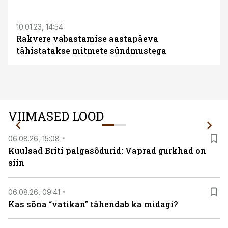
S
10.01.23, 14:54
Rakvere vabastamise aastapäeva
tähistatakse mitmete sündmustega
VIIMASED LOOD
06.08.26, 15:08
Kuulsad Briti palgasõdurid: Vaprad gurkhad on
siin
06.08.26, 09:41
Kas sõna “vatikan” tähendab ka midagi?