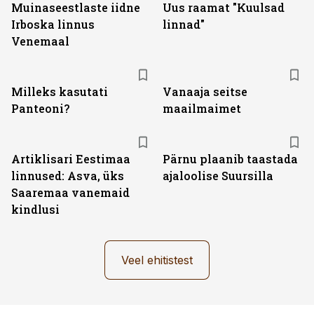
Muinaseestlaste iidne
Uus raamat "Kuulsad
Irboska linnus
linnad"
Venemaal
Milleks kasutati
Vanaaja seitse
Panteoni?
maailmaimet
Artiklisari Eestimaa
Pärnu plaanib taastada
linnused: Asva, üks
ajaloolise Suursilla
Saaremaa vanemaid
kindlusi
Veel ehitistest