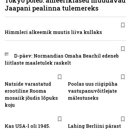
Tokyo põleb: ameeriklased muudavad
Jaapani pealinna tulemereks
Himmleri alkeemik muutis liiva kullaks
D-päev: Normandias Omaha Beachil edeneb
liitlaste maaletulek raskelt
Natside varastatud
Poolas uus riigipüha
erootiline Rooma
vastupanuvõitlejate
mosaiik jõudis lõpuks
mälestuseks
koju
Kas USA-l oli 1945.
Lahing Berliini pärast