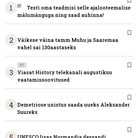
1
Testi oma teadmisi selle ajalooteemalise
mälumänguga ning saad auhinna!
2
Väikese väina tamm Muhu ja Saaremaa
vahel sai 130aastaseks
ST
3
Viasat History telekanali augustikuu
vaatamissoovitused
4
Demetriose unistus saada uueks Aleksander
Suureks
5
UNESCO lisas Normandia dessandi