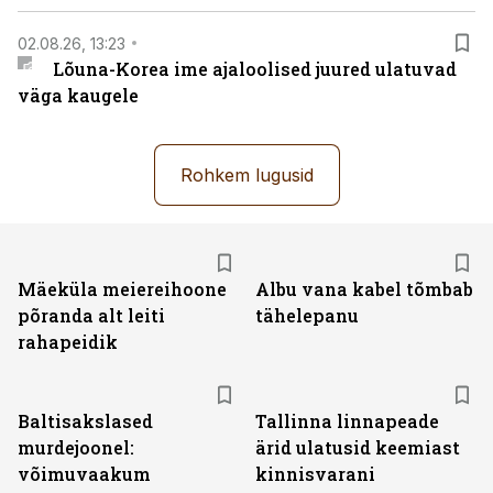
02.08.26, 13:23
Lõuna-Korea ime ajaloolised juured ulatuvad
väga kaugele
Rohkem lugusid
Mäeküla meiereihoone
Albu vana kabel tõmbab
põranda alt leiti
tähelepanu
rahapeidik
Baltisakslased
Tallinna linnapeade
murdejoonel:
ärid ulatusid keemiast
võimuvaakum
kinnisvarani