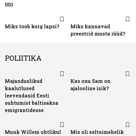
001
Miks toob kurg lapsi?
Miks kannavad
preestrid musta rüüd?
POLIITIKA
Majanduslikud
Kas onu Sam on
kaalutlused
ajalooline isik?
leevendasid Eesti
suhtumist baltisaksa
emigrantidesse
Munk Willem ohtlikul
Mis oli seltsimehelik