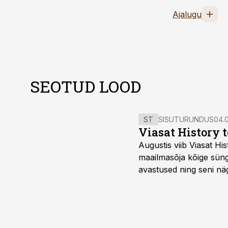
Ajalugu
SEOTUD LOOD
ST
SISUTURUNDUS
04.0
Viasat History 
Augustis viib Viasat Hi
maailmasõja kõige sünge
avastused ning seni nä
uuest vaatenurgast. Via
viasathistory.eu/ee