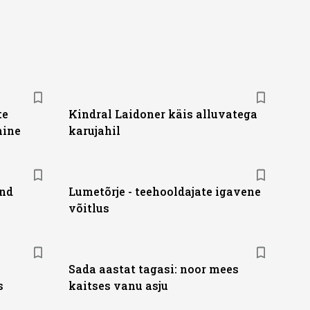
te
Kindral Laidoner käis alluvatega
mine
karujahil
ond
Lumetõrje - teehooldajate igavene
võitlus
Sada aastat tagasi: noor mees
s
kaitses vanu asju