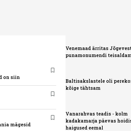
Venemaad ärritas Jõgeves
punamonumendi teisalda
 on siin
Baltisakslastele oli perek
kõige tähtsam
Vanarahvas teadis - kolm
kadakamarja päevas hoidi
ania mägesid
haigused eemal