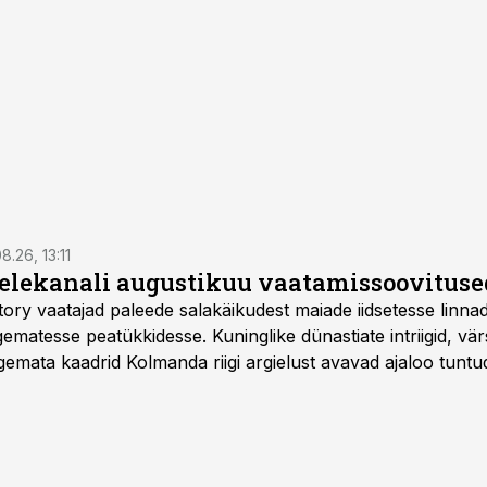
8.26, 13:11
telekanali augustikuu vaatamissoovituse
story vaatajad paleede salakäikudest maiade iidsetesse linna
matesse peatükkidesse. Kuninglike dünastiate intriigid, vär
gemata kaadrid Kolmanda riigi argielust avavad ajaloo tuntu
sat History on saadaval kõikide Eesti teleoperaatorite kaud