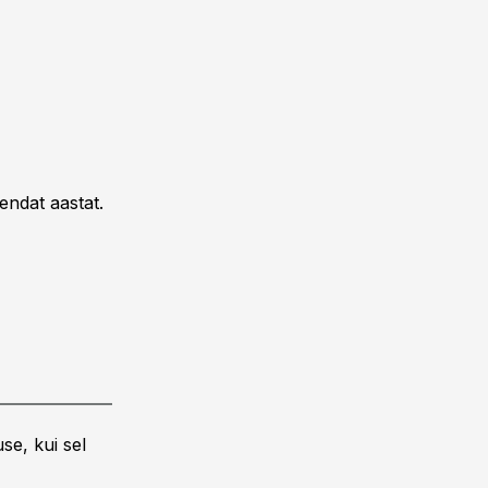
endat aastat.
se, kui sel