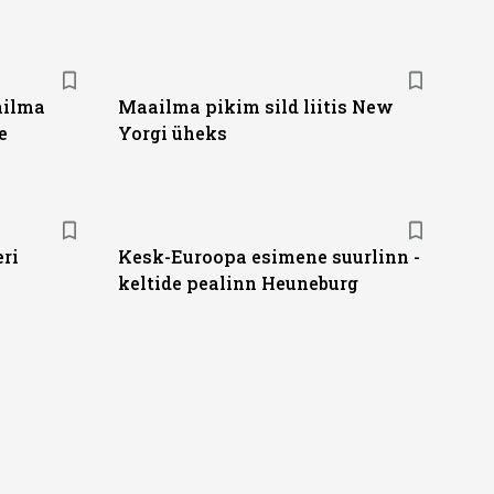
ailma
Maailma pikim sild liitis New
e
Yorgi üheks
ri
Kesk-Euroopa esimene suurlinn -
keltide pealinn Heuneburg