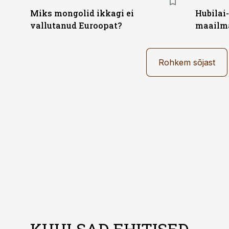
Miks mongolid ikkagi ei
Hubilai
vallutanud Euroopat?
maailma
Rohkem sõjast
KUULSAD EHITISED