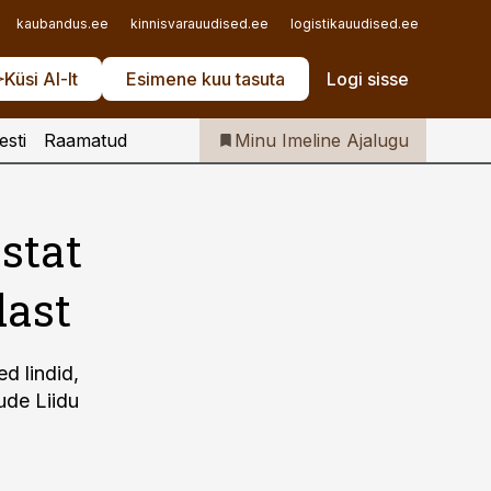
Iseteenindus
kaubandus.ee
kinnisvarauudised.ee
logistikauudised.ee
mu.ee
Telli Imeline Ajalugu
Küsi AI-lt
Esimene kuu tasuta
Logi sisse
esti
Raamatud
Minu Imeline Ajalugu
stat
last
d lindid,
ude Liidu