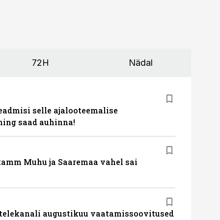
72H
Nädal
eadmisi selle ajalooteemalise
ing saad auhinna!
tamm Muhu ja Saaremaa vahel sai
 telekanali augustikuu vaatamissoovitused