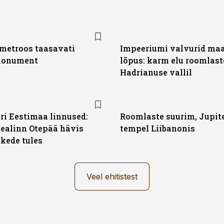
metroos taasavati
Impeeriumi valvurid ma
 monument
lõpus: karm elu roomlast
Hadrianuse vallil
ari Eestimaa linnused:
Roomlaste suurim, Jupite
ealinn Otepää hävis
tempel Liibanonis
tkede tules
Veel ehitistest