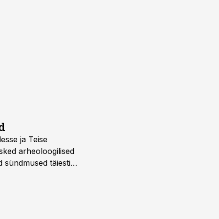
d
desse ja Teise
sked arheoloogilised
d sündmused täiesti
u. Tutvu telekavaga: