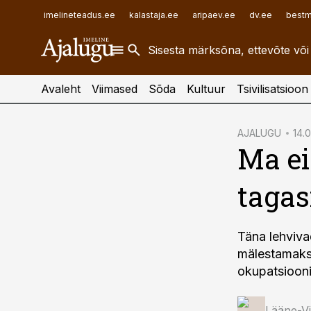
ehitusuudised.ee
raamatupidaja.ee
imelineteadus.ee
kalastaja.ee
aripaev.ee
dv.ee
bestm
finantsuudised.ee
toostusuudised.ee
aritehnoloogia.ee
Avaleht
Viimased
Sõda
Kultuur
Tsivilisatsioon
cebook
AJALUGU
14.0
Ma ei
Twitter)
kedIn
tagas
ail
k
Täna lehviva
mälestamaks l
okupatsiooni
Lääne-V