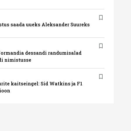
stus saada uueks Aleksander Suureks
Normandia dessandi randumisalad
i nimistusse
ite kaitseingel: Sid Watkins ja F1
ioon