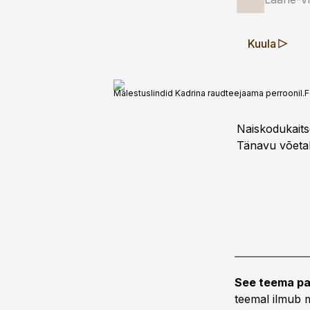
Kuula
Mälestuslindid Kadrina raudteejaama perroonil.
F
Naiskodukaitse
Tänavu võetak
See teema pa
teemal ilmub m