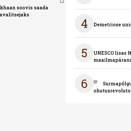
-khaan soovis saada
valitsejaks
4
Demetriose uni
5
UNESCO lisas 
maailmapärand
6
Surmapõlgur
ohutusrevoluts