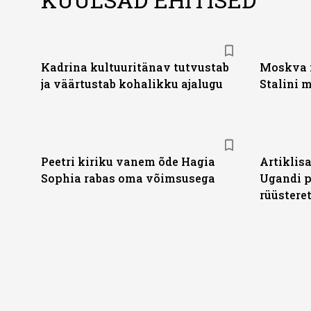
Kadrina kultuuritänav tutvustab
Moskva 
ja väärtustab kohalikku ajalugu
Stalini
Peetri kiriku vanem õde Hagia
Artiklis
Sophia rabas oma võimsusega
Ugandi p
rüüstere