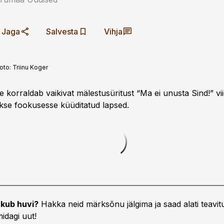
Jaga
Salvesta
Vihja
oto:
Triinu Koger
 korraldab vaikivat mälestusüritust “Ma ei unusta Sind!” vii
se fookusesse küüditatud lapsed.
kub huvi?
Hakka neid märksõnu jälgima ja saad alati teavitu
idagi uut!