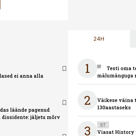
24H
1
Testi oma t
mälumänguga n
lased ei anna alla
2
Väikese väina 
130aastaseks
das läände pagenud
dissidente: jäljetu mõrv
ST
3
Viasat History