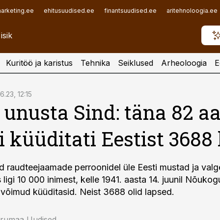
arketing.ee
ehitusuudised.ee
finantsuudised.ee
aritehnoloogia.ee
Kuritöö ja karistus
Tehnika
Seiklused
Arheoloogia
E
6.23, 12:15
 unusta Sind: täna 82 aa
i küüditati Eestist 3688 
d raudteejaamade perroonidel üle Eesti mustad ja valge
igi 10 000 inimest, kelle 1941. aasta 14. juunil Nõukog
võimud küüditasid. Neist 3688 olid lapsed.
irumaa Uudised