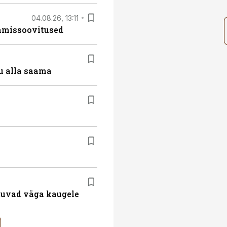
04.08.26, 13:11
tamissoovitused
u alla saama
atuvad väga kaugele