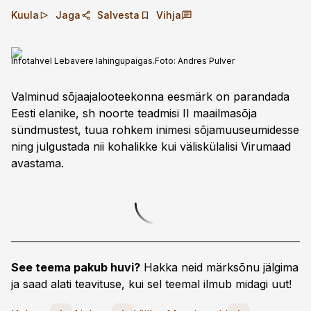
Kuula
Jaga
Salvesta
Vihja
Infotahvel Lebavere lahingupaigas.
Foto:
Andres Pulver
Valminud sõjaajalooteekonna eesmärk on parandada
Eesti elanike, sh noorte teadmisi II maailmasõja
sündmustest, tuua rohkem inimesi sõjamuuseumidesse
ning julgustada nii kohalikke kui väliskülalisi Virumaad
avastama.
See teema pakub huvi?
Hakka neid märksõnu jälgima
ja saad alati teavituse, kui sel teemal ilmub midagi uut!