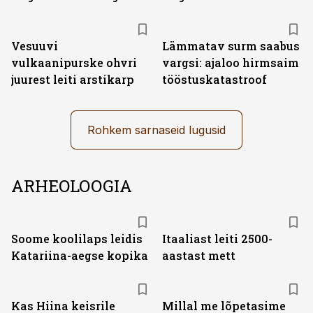
Vesuuvi
Lämmatav surm saabus
vulkaanipurske ohvri
vargsi: ajaloo hirmsaim
juurest leiti arstikarp
tööstuskatastroof
Rohkem sarnaseid lugusid
ARHEOLOOGIA
Soome koolilaps leidis
Itaaliast leiti 2500-
Katariina-aegse kopika
aastast mett
Kas Hiina keisrile
Millal me lõpetasime