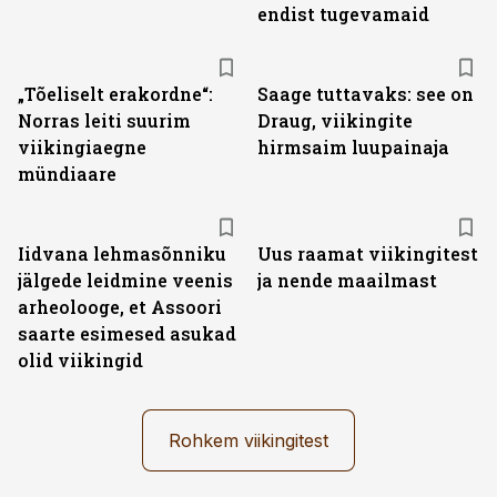
endist tugevamaid
„Tõeliselt erakordne“:
Saage tuttavaks: see on
Norras leiti suurim
Draug, viikingite
viikingiaegne
hirmsaim luupainaja
mündiaare
Iidvana lehmasõnniku
Uus raamat viikingitest
jälgede leidmine veenis
ja nende maailmast
arheolooge, et Assoori
saarte esimesed asukad
olid viikingid
Rohkem viikingitest