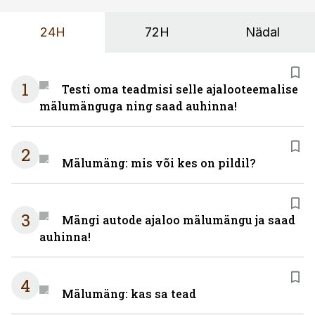
24H
72H
Nädal
1
Testi oma teadmisi selle ajalooteemalise
mälumänguga ning saad auhinna!
2
Mälumäng: mis või kes on pildil?
3
Mängi autode ajaloo mälumängu ja saad
auhinna!
4
Mälumäng: kas sa tead