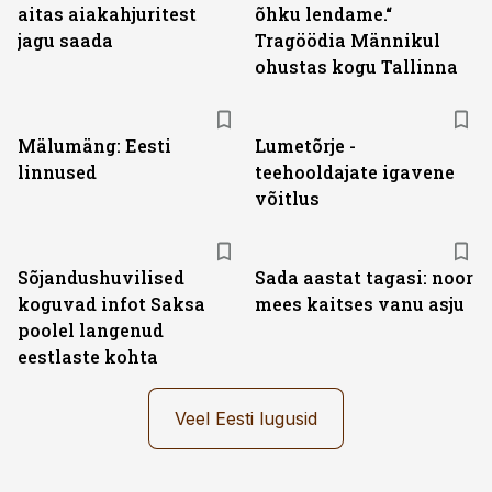
aitas aiakahjuritest
õhku lendame.“
jagu saada
Tragöödia Männikul
ohustas kogu Tallinna
Mälumäng: Eesti
Lumetõrje -
linnused
teehooldajate igavene
võitlus
Sõjandushuvilised
Sada aastat tagasi: noor
koguvad infot Saksa
mees kaitses vanu asju
poolel langenud
eestlaste kohta
Veel Eesti lugusid