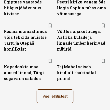
Egiptuse vaaraode
Peetri kiriku vanem õde
hiilgus jäädvustus
Hagia Sophia rabas oma
kivisse
võimsusega
Rosma muinaslinnus
Võitlus orjaküttidega:
võis tekkida muistse
Aafrika külade ja
Tartu ja Otepää
linnade ümber kerkivad
konfliktist
müürid
Kapadookia maa-
Taj Mahal seisab
alused linnad, Türgi
kindlalt ebakindlal
sügavaim saladus
pinnal
Veel ehitistest