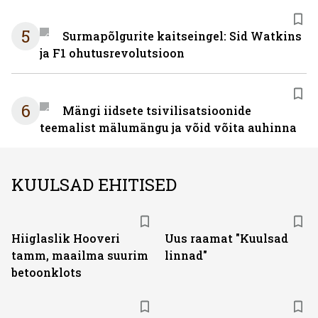
5
Surmapõlgurite kaitseingel: Sid Watkins
ja F1 ohutusrevolutsioon
6
Mängi iidsete tsivilisatsioonide
teemalist mälumängu ja võid võita auhinna
KUULSAD EHITISED
Hiiglaslik Hooveri
Uus raamat "Kuulsad
tamm, maailma suurim
linnad"
betoonklots