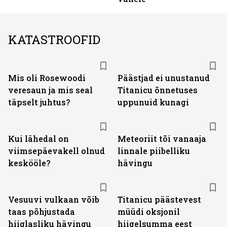
KATASTROOFID
Mis oli Rosewoodi
Päästjad ei unustanud
veresaun ja mis seal
Titanicu õnnetuses
täpselt juhtus?
uppunuid kunagi
Kui lähedal on
Meteoriit tõi vanaaja
viimsepäevakell olnud
linnale piibelliku
keskööle?
hävingu
Vesuuvi vulkaan võib
Titanicu päästevest
taas põhjustada
müüdi oksjonil
hiiglasliku hävingu
hiigelsumma eest