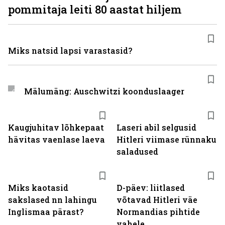
pommitaja leiti 80 aastat hiljem
Miks natsid lapsi varastasid?
Mälumäng: Auschwitzi koonduslaager
Kaugjuhitav lõhkepaat
Laseri abil selgusid
hävitas vaenlase laeva
Hitleri viimase rünnaku
saladused
Miks kaotasid
D-päev: liitlased
sakslased nn lahingu
võtavad Hitleri väe
Inglismaa pärast?
Normandias pihtide
vahele