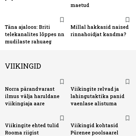
maetud
Täna ajaloos: Briti
Millal hakkasid naised
telekanalites lõppes nn
rinnahoidjat kandma?
mudilaste rahuaeg
VIIKINGID
Norra pärandvarast
Viikingite relvad ja
ilmus välja haruldane
lahingutaktika panid
viikingiaja aare
vaenlase alistuma
Viikingite ehted tulid
Viikingid kohtasid
Rooma riigist
Pürenee poolsaarel