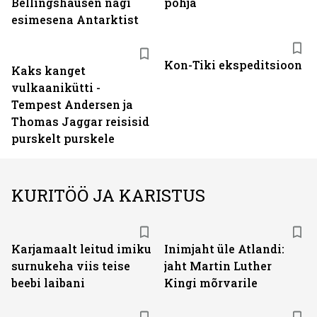
Bellingshausen nägi
põhja
esimesena Antarktist
Kon-Tiki ekspeditsioon
Kaks kanget
vulkaanikütti -
Tempest Andersen ja
Thomas Jaggar reisisid
purskelt purskele
KURITÖÖ JA KARISTUS
Karjamaalt leitud imiku
Inimjaht üle Atlandi:
surnukeha viis teise
jaht Martin Luther
beebi laibani
Kingi mõrvarile