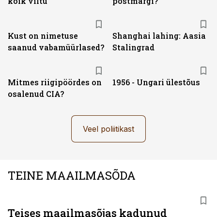
kõik viltu
postmargi?
Kust on nimetuse
Shanghai lahing: Aasia
saanud vabamüürlased?
Stalingrad
Mitmes riigipöördes on
1956 - Ungari ülestõus
osalenud CIA?
Veel poliitikast
TEINE MAAILMASÕDA
Teises maailmasõjas kadunud