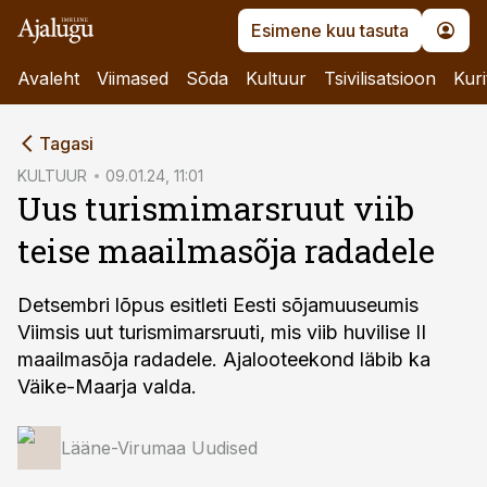
Esimene kuu tasuta
Avaleht
Viimased
Sõda
Kultuur
Tsivilisatsioon
Kuri
cebook
Tagasi
Twitter)
KULTUUR
09.01.24, 11:01
Uus turismimarsruut viib
kedIn
teise maailmasõja radadele
ail
k
Detsembri lõpus esitleti Eesti sõjamuuseumis
Viimsis uut turismimarsruuti, mis viib huvilise II
maailmasõja radadele. Ajalooteekond läbib ka
Väike-Maarja valda.
Lääne-Virumaa Uudised