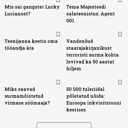
Mis sai gangster Lucky
Tema Majesteedi
Lucianost?
salateenistus: Agent
001
Teenijanna keetis oma
Vandenõud
tööandja ära
staarajakirjanikust
terroristi surma kohta
levivad ka 50 aastat
hiljem
Miks saavad
50 000 tuleriidal
surmamõistetud
põletatud nõida:
viimase söömaaja?
Euroopa inkvisitsiooni
keerises