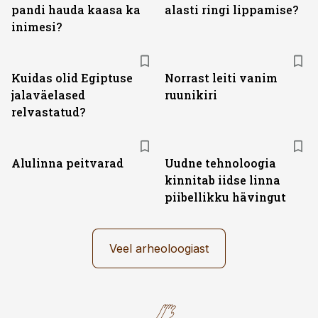
pandi hauda kaasa ka
alasti ringi lippamise?
inimesi?
Kuidas olid Egiptuse
Norrast leiti vanim
jalaväelased
ruunikiri
relvastatud?
Alulinna peitvarad
Uudne tehnoloogia
kinnitab iidse linna
piibellikku hävingut
Veel arheoloogiast