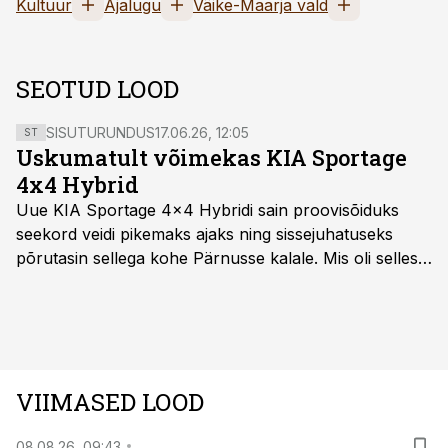
Kultuur
Ajalugu
Väike-Maarja vald
SEOTUD LOOD
SISUTURUNDUS
17.06.26, 12:05
ST
Uskumatult võimekas KIA Sportage
4x4 Hybrid
Uue KIA Sportage 4x4 Hybridi sain proovisõiduks
seekord veidi pikemaks ajaks ning sissejuhatuseks
põrutasin sellega kohe Pärnusse kalale. Mis oli selles
autos head ja millised olid vead saab teada, kui lugeda
läbi järgnev lugu.
VIIMASED LOOD
08.08.26, 09:43