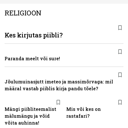
RELIGIOON
Kes kirjutas piibli?
Paranda meelt või sure!
Jõulumuinasjutt imeteo ja massimõrvaga: mil
määral vastab piiblis kirja pandu tõele?
Mängi piibliteemalist
Mis või kes on
mälumängu ja võid
rastafari?
võita auhinna!