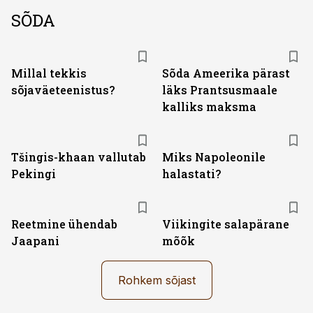
SÕDA
Millal tekkis
Sõda Ameerika pärast
sõjaväeteenistus?
läks Prantsusmaale
kalliks maksma
Tšingis-khaan vallutab
Miks Napoleonile
Pekingi
halastati?
Reetmine ühendab
Viikingite salapärane
Jaapani
mõõk
Rohkem sõjast