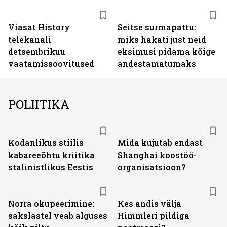
ST
Viasat History
Seitse surmapattu:
telekanali
miks hakati just neid
detsembrikuu
eksimusi pidama kõige
vaatamissoovitused
andestamatumaks
POLIITIKA
Kodanlikus stiilis
Mida kujutab endast
kabareeõhtu kriitika
Shanghai koostöö­
stalinistlikus Eestis
organisatsioon?
Norra okupeerimine:
Kes andis välja
sakslastel veab alguses
Himmleri pildiga