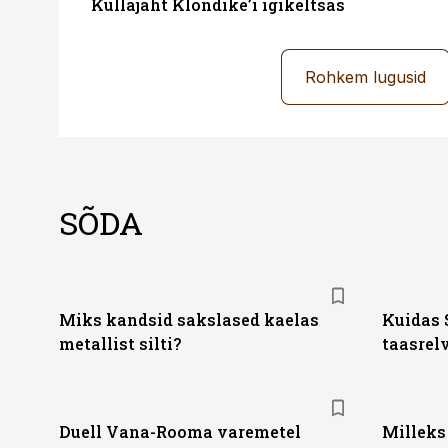
Kullajaht Klondike’i igikeltsas
Rohkem lugusid
SÕDA
Miks kandsid sakslased kaelas
Kuidas 
metallist silti?
taasrelv
Duell Vana-Rooma varemetel
Milleks