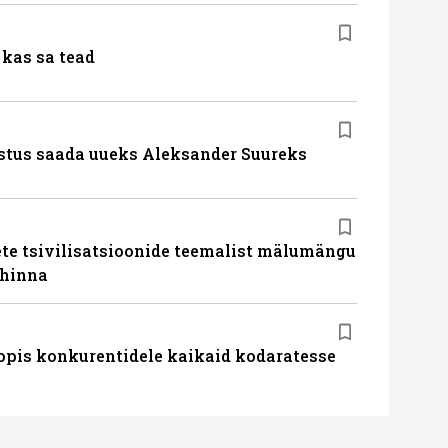
kas sa tead
stus saada uueks Aleksander Suureks
te tsivilisatsioonide teemalist mälumängu
uhinna
pis konkurentidele kaikaid kodaratesse