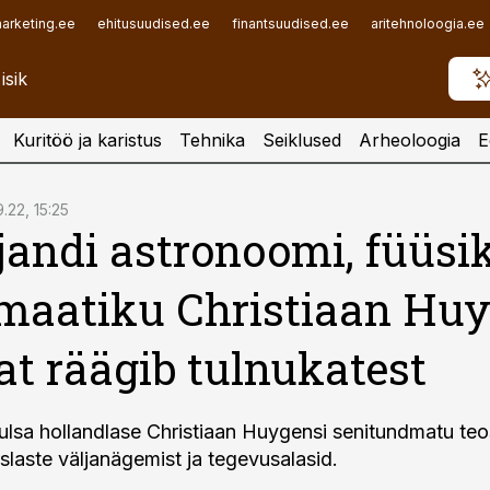
arketing.ee
ehitusuudised.ee
finantsuudised.ee
aritehnoloogia.ee
Kuritöö ja karistus
Tehnika
Seiklused
Arheoloogia
E
.22, 15:25
ajandi astronoomi, füüsi
aatiku Christiaan Huy
t räägib tulnukatest
 kuulsa hollandlase Christiaan Huygensi senitundmatu teos
slaste väljanägemist ja tegevusalasid.