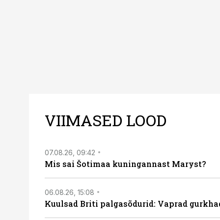
VIIMASED LOOD
07.08.26, 09:42
Mis sai Šotimaa kuningannast Maryst?
06.08.26, 15:08
Kuulsad Briti palgasõdurid: Vaprad gurkhad