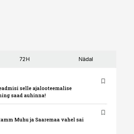
72H
Nädal
eadmisi selle ajalooteemalise
ing saad auhinna!
tamm Muhu ja Saaremaa vahel sai