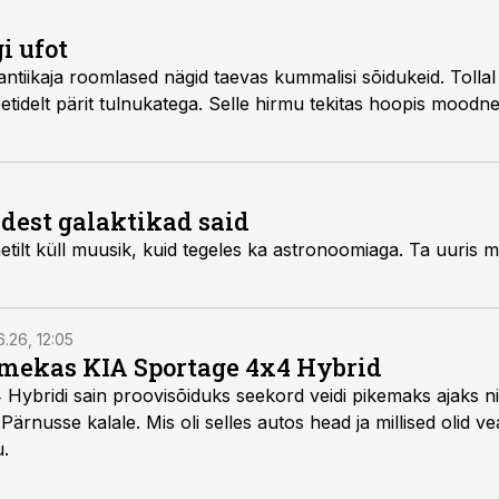
i ufot
antiikaja roomlased nägid taevas kummalisi sõidukeid. Tollal
neetidelt pärit tulnukatega. Selle hirmu tekitas hoopis moodn
dest galaktikad said
metilt küll muusik, kuid tegeles ka astronoomiaga. Ta uuri
6.26, 12:05
mekas KIA Sportage 4x4 Hybrid
ybridi sain proovisõiduks seekord veidi pikemaks ajaks ni
Pärnusse kalale. Mis oli selles autos head ja millised olid v
u.