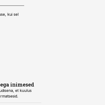
se, kui sel
dega inimesed
udisena, et kuulus
rmatsesid.