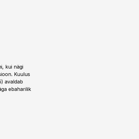
, kui nägi
sioon. Kuulus
5) avaldab
ga ebaharilik