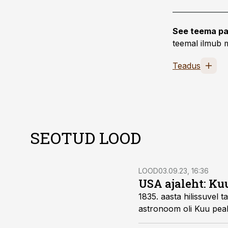
See teema pa
teemal ilmub m
Teadus
SEOTUD LOOD
LOOD
03.09.23, 16:36
USA ajaleht: Ku
1835. aasta hilissuvel
astronoom oli Kuu peal