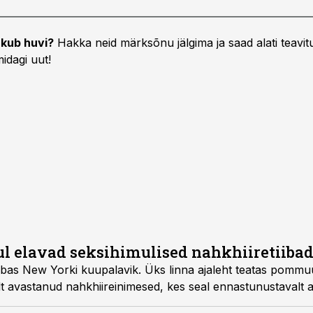
kub huvi?
Hakka neid märksõnu jälgima ja saad alati teavitu
idagi uut!
ul elavad seksihimulised nahkhiiretiiba
 tabas New Yorki kuupalavik. Üks linna ajaleht teatas pommu
t avastanud nahkhiireinimesed, kes seal ennastunustavalt a