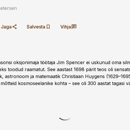
Petersen
Jaga
Salvesta
Vihja
sonsi oksjonimaja töötaja Jim Spencer ei uskunud oma silmi
eks toodud raamatut. See aastast 1698 pärit teos oli sensat
ik, astronoom ja matemaatik Christiaan Huygens (1629–169
mõtteid kosmoseelanike kohta – see oli 300 aastat tagasi vä