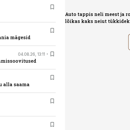
Auto tappis neli meest ja r
lõikas kaks neiut tükkidek
ania mägesid
04.08.26, 13:11
tamissoovitused
u alla saama