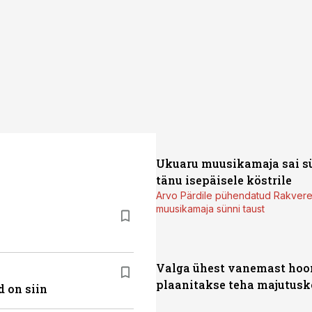
Ukuaru muusikamaja sai s
tänu isepäisele köstrile
Arvo Pärdile pühendatud Rakver
muusikamaja sünni taust
Valga ühest vanemast hoo
plaanitakse teha majutusk
 on siin