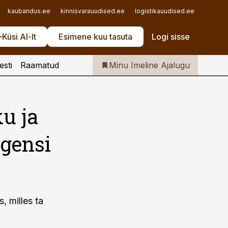
Iseteenindus
kaubandus.ee
kinnisvarauudised.ee
logistikauudised.ee
mu.ee
Telli Imeline Ajalugu
Küsi AI-lt
Esimene kuu tasuta
Logi sisse
esti
Raamatud
Minu Imeline Ajalugu
ku ja
gensi
, milles ta