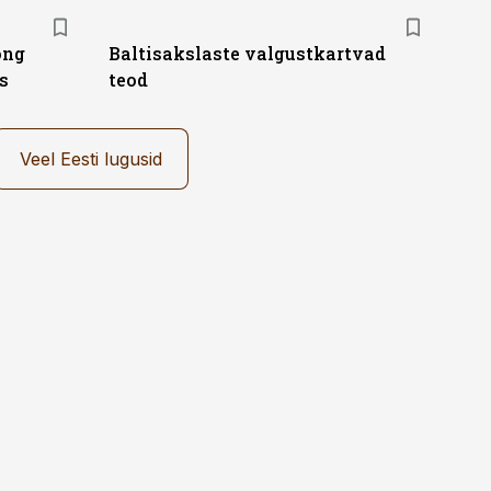
ong
Baltisakslaste valgustkartvad
s
teod
Veel Eesti lugusid