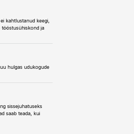
 ei kahtlustanud keegi,
e tööstusühiskond ja
s muu hulgas udukogude
ng sissejuhatuseks
ead saab teada, kui