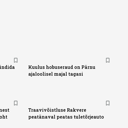
ündida
Kuulus hobuseraud on Pärnu
ajaloolisel majal tagasi
e
nest
Traavivõistluse Rakvere
oht
peatänaval peatas tuletõrjeauto