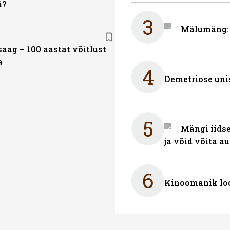
i?
3
Mälumäng: 
aag – 100 aastat võitlust
a
4
Demetriose uni
5
Mängi iidse
ja võid võita a
6
Kinoomanik loo