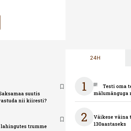
24H
1
Testi oma t
mälumänguga n
Saksamaa suutis
astuda nii kiiresti?
2
Väikese väina 
130aastaseks
 lahingutes trumme