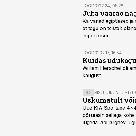
LOOD
07.12.24, 05:28
Juba vaarao näg
Ka vanad egiptlased ja 
et tegu on teistelt pla
imperialism.
LOOD
01.02.17, 16:54
Kuidas udukogu
William Herschel oli a
kaugust.
ST
SISUTURUNDUS
17.0
Uskumatult või
Uue KIA Sportage 4x4 H
põrutasin sellega kohe 
lugeda läbi järgnev lug