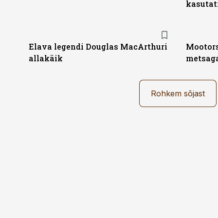
kasutat
Elava legendi Douglas MacArthuri
Mootors
allakäik
metsag
Rohkem sõjast