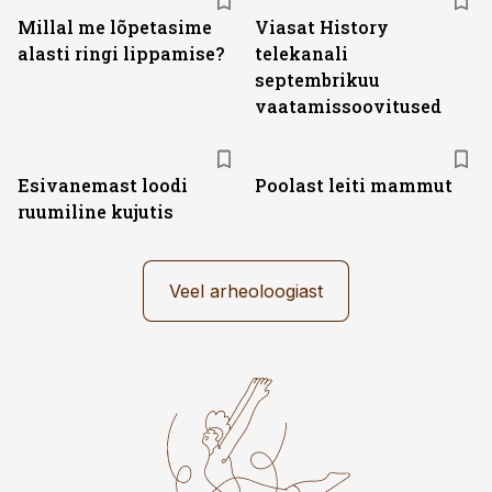
Millal me lõpetasime
Viasat History
alasti ringi lippamise?
telekanali
septembrikuu
vaatamissoovitused
Esivanemast loodi
Poolast leiti mammut
ruumiline kujutis
Veel arheoloogiast