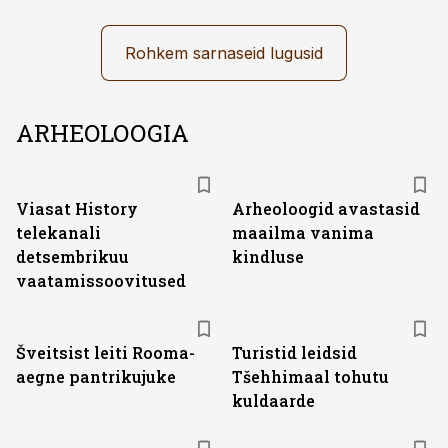
Rohkem sarnaseid lugusid
ARHEOLOOGIA
ST
Viasat History
Arheoloogid avastasid
telekanali
maailma vanima
detsembrikuu
kindluse
vaatamissoovitused
Šveitsist leiti Rooma-
Turistid leidsid
aegne pantrikujuke
Tšehhimaal tohutu
kuldaarde
ST