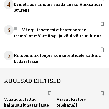
4
Demetriose unistus saada uueks Aleksander
Suureks
5
Mängi iidsete tsivilisatsioonide
teemalist mälumängu ja võid võita auhinna
6
Kinoomanik loopis konkurentidele kaikaid
kodaratesse
KUULSAD EHITISED
ST
Viljandist leitud
Viasat History
kalmistu juhatas laste
telekanali