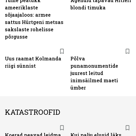
Tume peatükk
Agendid tapavad Hitleri
ameeriklaste
blondi timuka
sõjaajaloos: armee
sattus Hürtgeni metsas
sakslaste rohelisse
põrgusse
Uus raamat Kolmanda
Põlva
riigi sünnist
punamonumentide
juurest leitud
inimsäilmed maeti
ümber
KATASTROOFID
Koerad peavad leidma
Kui palju elusid läks