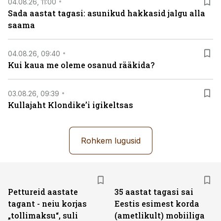
04.08.26, 11:00
Sada aastat tagasi: asunikud hakkasid jalgu alla
saama
04.08.26, 09:40
Kui kaua me oleme osanud rääkida?
03.08.26, 09:39
Kullajaht Klondike’i igikeltsas
Rohkem lugusid
Pettureid aastate
35 aastat tagasi sai
tagant - neiu korjas
Eestis esimest korda
„tollimaksu“, suli
(ametlikult) mobiiliga