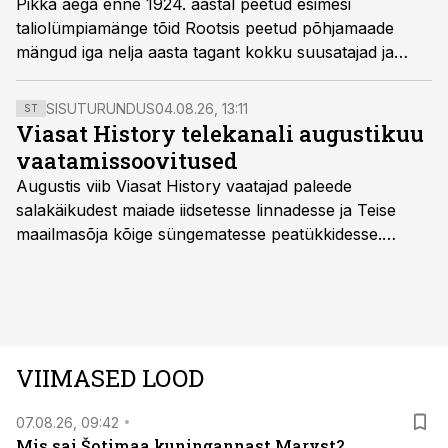
Pikka aega enne 1924. aastal peetud esimesi
taliolümpiamänge tõid Rootsis peetud põhjamaade
mängud iga nelja aasta tagant kokku suusatajad ja
uisutajad.
SISUTURUNDUS
04.08.26, 13:11
ST
Viasat History telekanali augustikuu
vaatamissoovitused
Augustis viib Viasat History vaatajad paleede
salakäikudest maiade iidsetesse linnadesse ja Teise
maailmasõja kõige süngematesse peatükkidesse.
Kuninglike dünastiate intriigid, värsked arheoloogilised
avastused ning seni nägemata kaadrid Kolmanda riigi
argielust avavad ajaloo tuntud sündmused täiesti uuest
vaatenurgast. Viasat History on saadaval kõikide Eesti
teleoperaatorite kaudu. Tutvu telekavaga:
VIIMASED LOOD
viasathistory.eu/ee
07.08.26, 09:42
Mis sai Šotimaa kuningannast Maryst?