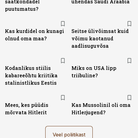
saatkondadel
ühendas Saudi Araabia
puutumatus?
Kas kurdidel on kunagi
Seitse ülivõimsat kuid
olnud oma maa?
võimu kaotanud
aadlisuguvõsa
Kodanlikus stiilis
Miks on USA lipp
kabareeõhtu kriitika
triibuline?
stalinistlikus Eestis
Mees, kes püüdis
Kas Mussolinil oli oma
mõrvata Hitlerit
Hitlerjugend?
Veel poliitikast