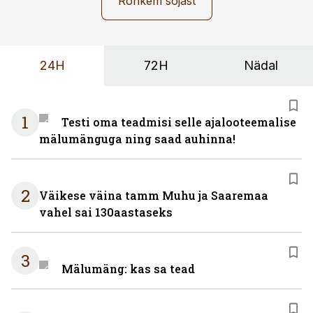
Rohkem sõjast
24H
72H
Nädal
1
Testi oma teadmisi selle ajalooteemalise
mälumänguga ning saad auhinna!
2
Väikese väina tamm Muhu ja Saaremaa
vahel sai 130aastaseks
3
Mälumäng: kas sa tead