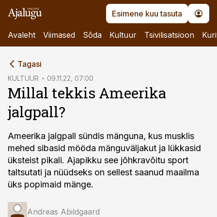
Esimene kuu tasuta
Avaleht
Viimased
Sõda
Kultuur
Tsivilisatsioon
Kuri
cebook
Tagasi
Twitter)
KULTUUR
09.11.22, 07:00
Millal tekkis Ameerika
kedIn
jalgpall?
ail
k
Ameerika jalgpall sündis mänguna, kus musklis
mehed sibasid mööda mänguväljakut ja lükkasid
üksteist pikali. Ajapikku see jõhkravõitu sport
taltsutati ja nüüdseks on sellest saanud maailma
üks popimaid mänge.
Andreas Abildgaard