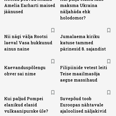
Amelia Earharti maised
maksma Ukraina
jäänused
näljahäda ehk
holodomor?
Nii nägi välja Rootsi
Jumalaema kiriku
laeval Vasa hukkunud
katuse tammed
ainus naine
pärinesid 8. sajandist
Kaevanduspõlengu
Filipiinide vetest leiti
ohver sai nime
Teise maailmasõja
aegne massihaud
Kui paljud Pompei
Suvepõud toob
elanikud elasid
Euroopas nähtavale
vulkaanipurske üle?
ajaloolised näljakivid