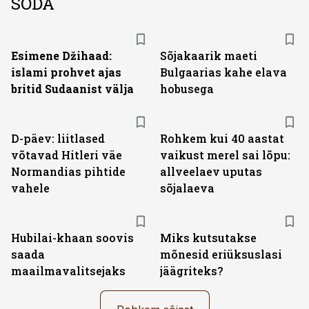
SÕDA
Esimene Džihaad:
Sõjakaarik maeti
islami prohvet ajas
Bulgaarias kahe elava
britid Sudaanist välja
hobusega
D-päev: liitlased
Rohkem kui 40 aastat
võtavad Hitleri väe
vaikust merel sai lõpu:
Normandias pihtide
allveelaev uputas
vahele
sõjalaeva
Hubilai-khaan soovis
Miks kutsutakse
saada
mõnesid eriüksuslasi
maailmavalitsejaks
jäägriteks?