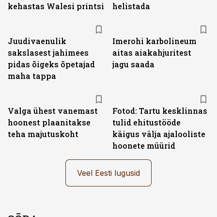
kehastas Walesi printsi
helistada
Juudivaenulik
Imerohi karbolineum
sakslasest jahimees
aitas aiakahjuritest
pidas õigeks õpetajad
jagu saada
maha tappa
Valga ühest vanemast
Fotod: Tartu kesklinnas
hoonest plaanitakse
tulid ehitustööde
teha majutuskoht
käigus välja ajalooliste
hoonete müürid
Veel Eesti lugusid