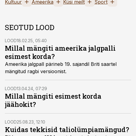
Kultuur
Ameerika
Küsi meilt
Sport
SEOTUD LOOD
LOOD
18.02.25, 05:40
Millal mängiti ameerika jalgpalli
esimest korda?
Ameerika jalgpall pärineb 19. sajandil Briti saartel
mängitud ragbi versioonist.
LOOD
13.04.24, 07:29
Millal mängiti esimest korda
jäähokit?
LOOD
25.08.23, 12:10
Kuidas tekkisid taliolümpiamängud?