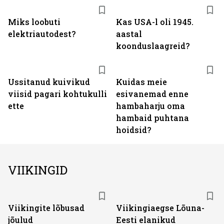
Miks loobuti
Kas USA-l oli 1945.
elektriautodest?
aastal
koonduslaagreid?
Ussitanud kuivikud
Kuidas meie
viisid pagari kohtukulli
esivanemad enne
ette
hambaharju oma
hambaid puhtana
hoidsid?
VIIKINGID
Viikingite lõbusad
Viikingiaegse Lõuna-
jõulud
Eesti elanikud