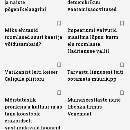
ja naiste
detsembrikuu
põgenikelaagrini
vaatamissoovitused
Miks ehitasid
Impeeriumi valvurid
roomlased suuri kaari ja
maailma lõpus: karm
võidusambaid?
elu roomlaste
Hadrianuse vallil
Vatikanist leiti keiser
Tarvastu linnusest leiti
Caligula pliitoru
ootamatu müürijupp
Mõistatuslik
Muinaseestlaste iidne
pronksiaja kultuur rajas
Irboska linnus
tänu koostööle
Venemaal
erakordselt
vastupidavaid hooneid