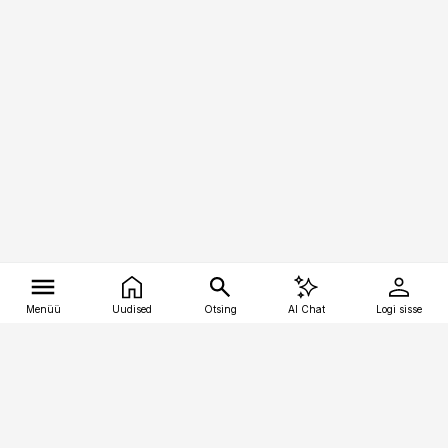
Menüü
Uudised
Otsing
AI Chat
Logi sisse
Vana-Lõuna 39/1, 19094 Tallinn
(+372) 667 0111