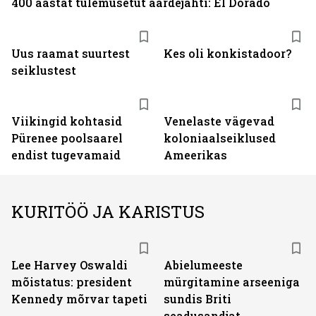
400 aastat tulemusetut aardejahti: El Dorado
Uus raamat suurtest
Kes oli konkistadoor?
seiklustest
Viikingid kohtasid
Venelaste vägevad
Pürenee poolsaarel
koloniaalseiklused
endist tugevamaid
Ameerikas
KURITÖÖ JA KARISTUS
Lee Harvey Oswaldi
Abielumeeste
mõistatus: president
mürgitamine arseeniga
Kennedy mõrvar tapeti
sundis Briti
seadusandjat