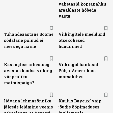
vahetasid kopranahku
araablaste hõbeda
vastu
Tuhandeaastane Soome
Viikingitele meeldisid
sõdalane polnud ei
otsekohesed
mees ega naine
hüüdnimed
Kas inglise arheoloog
Viikingid hankisid
avastas kuulsa viikingi
Põhja-Ameerikast
väepealiku
morsakihvu
matmispaiga?
Iidvana lehmasõnniku
Kuulus Bayeux’ vaip
jälgede leidmine veenis
jõudis ööpimeduses
arheolooge, et Assoori
Inglismaale