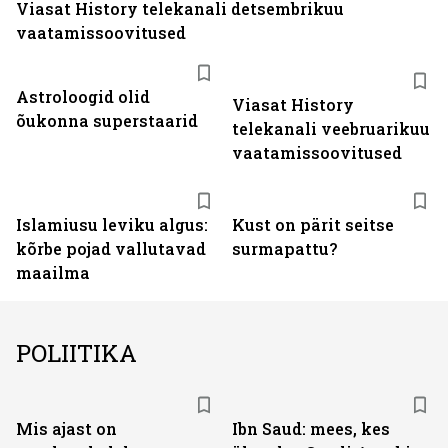
Viasat History telekanali detsembrikuu
vaatamissoovitused
ST
Astroloogid olid
Viasat History
õukonna superstaarid
telekanali veebruarikuu
vaatamissoovitused
Islamiusu leviku algus:
Kust on pärit seitse
kõrbe pojad vallutavad
surmapattu?
maailma
POLIITIKA
Mis ajast on
Ibn Saud: mees, kes