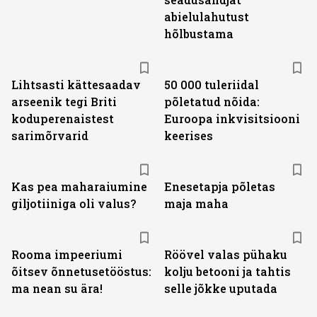
abielulahutust
hõlbustama
Lihtsasti kättesaadav
50 000 tuleriidal
arseenik tegi Briti
põletatud nõida:
koduperenaistest
Euroopa inkvisitsiooni
sarimõrvarid
keerises
Kas pea maharaiumine
Enesetapja põletas
giljotiiniga oli valus?
maja maha
Rooma impeeriumi
Röövel valas pühaku
õitsev õnnetusetööstus:
kolju betooni ja tahtis
ma nean su ära!
selle jõkke uputada