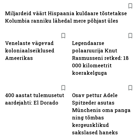
Miljardeid väärt Hispaania kuldaare tõstetakse
Kolumbia ranniku lähedal mere põhjast üles
Venelaste vägevad
Legendaarse
koloniaalseiklused
polaaruurija Knut
Ameerikas
Rasmusseni retked: 18
000 kilomeetrit
koerakelguga
400 aastat tulemusetut
Osav pettur Adele
aardejahti: El Dorado
Spitzeder asutas
Münchenis oma panga
ning tõmbas
kergeusklikud
sakslased haneks