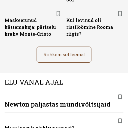
Maskeerunud
Kui levinud oli
kättemaksja: päriselu
ristilöömine Rooma
krahv Monte-Cristo
riigis?
Rohkem sel teemal
ELU VANAL AJAL
Newton paljastas mündivõltsijaid
Miks loobuti elektriautodest?