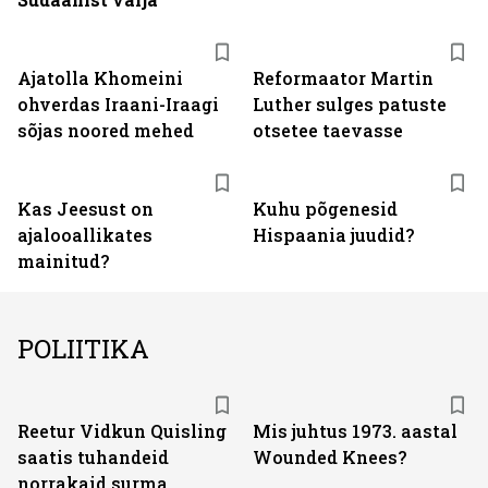
Ajatolla Khomeini
Reformaator Martin
ohverdas Iraani-Iraagi
Luther sulges patuste
sõjas noored mehed
otsetee taevasse
Kas Jeesust on
Kuhu põgenesid
ajalooallikates
Hispaania juudid?
mainitud?
POLIITIKA
Reetur Vidkun Quisling
Mis juhtus 1973. aastal
saatis tuhandeid
Wounded Knees?
norrakaid surma