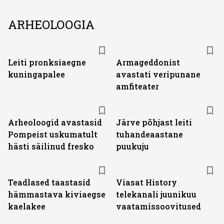
ARHEOLOOGIA
Leiti pronksiaegne
Armageddonist
kuningapalee
avastati veripunane
amfiteater
Arheoloogid avastasid
Järve põhjast leiti
Pompeist uskumatult
tuhandeaastane
hästi säilinud fresko
puukuju
ST
Teadlased taastasid
Viasat History
hämmastava kiviaegse
telekanali juunikuu
kaelakee
vaatamissoovitused