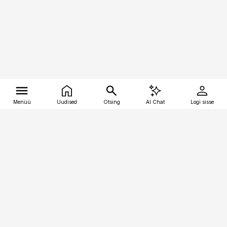
Menüü
Uudised
Otsing
AI Chat
Logi sisse
Vana-Lõuna 39/1, 19094 Tallinn
(+372) 667 0111
tellimiskeskus@aripaev.ee
Telli Imeline Ajalugu
Uudiskiri
Reklaam
Firmast