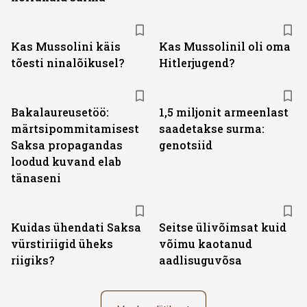
Kas Mussolini käis
Kas Mussolinil oli oma
tõesti ninalõikusel?
Hitlerjugend?
Bakalaureusetöö:
1,5 miljonit armeenlast
märtsipommitamisest
saadetakse surma:
Saksa propagandas
genotsiid
loodud kuvand elab
tänaseni
Kuidas ühendati Saksa
Seitse ülivõimsat kuid
vürstiriigid üheks
võimu kaotanud
riigiks?
aadlisuguvõsa