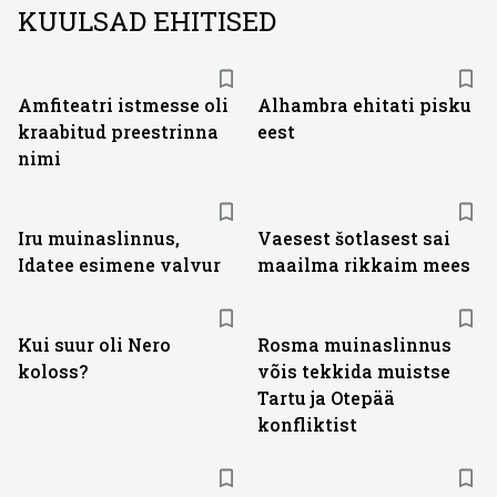
KUULSAD EHITISED
Amfiteatri istmesse oli
Alhambra ehitati pisku
kraabitud preestrinna
eest
nimi
Iru muinaslinnus,
Vaesest šotlasest sai
Idatee esimene valvur
maailma rikkaim mees
Kui suur oli Nero
Rosma muinaslinnus
koloss?
võis tekkida muistse
Tartu ja Otepää
konfliktist