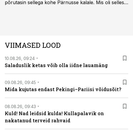
põrutasin sellega kohe Pärnusse kalale. Mis oli selles
autos head ja millised olid vead saab teada, kui lugeda
läbi järgnev lugu.
VIIMASED LOOD
10.08.26, 09:24
Saladuslik ketas võib olla iidne lauamäng
09.08.26, 09:45
Mida kujutas endast Pekingi–Pariisi võidusõit?
08.08.26, 09:43
Kuld! Nad leidsid kulda! Kullapalavik on
nakatanud terveid rahvaid