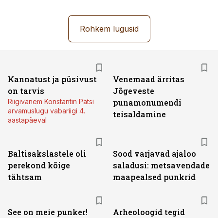
Rohkem lugusid
Kannatust ja püsivust
Venemaad ärritas
on tarvis
Jõgeveste
Riigivanem Konstantin Pätsi
punamonumendi
arvamuslugu vabariigi 4.
teisaldamine
aastapäeval
Baltisakslastele oli
Sood varjavad ajaloo
perekond kõige
saladusi: metsavendade
tähtsam
maapealsed punkrid
See on meie punker!
Arheoloogid tegid