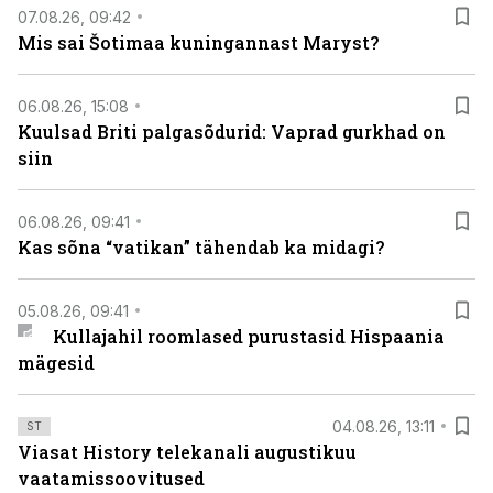
07.08.26, 09:42
Mis sai Šotimaa kuningannast Maryst?
06.08.26, 15:08
Kuulsad Briti palgasõdurid: Vaprad gurkhad on
siin
06.08.26, 09:41
Kas sõna “vatikan” tähendab ka midagi?
05.08.26, 09:41
Kullajahil roomlased purustasid Hispaania
mägesid
04.08.26, 13:11
ST
Viasat History telekanali augustikuu
vaatamissoovitused