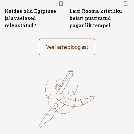
Kuidas olid Egiptuse
Leiti Rooma kristliku
jalaväelased
keisri püstitatud
relvastatud?
paganlik tempel
Veel arheoloogiast