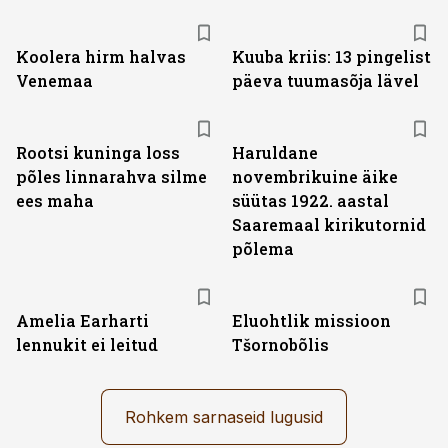
Koolera hirm halvas
Kuuba kriis: 13 pingelist
Venemaa
päeva tuumasõja lävel
Rootsi kuninga loss
Haruldane
põles linnarahva silme
novembrikuine äike
ees maha
süütas 1922. aastal
Saaremaal kirikutornid
põlema
Amelia Earharti
Eluohtlik missioon
lennukit ei leitud
Tšornobõlis
Rohkem sarnaseid lugusid