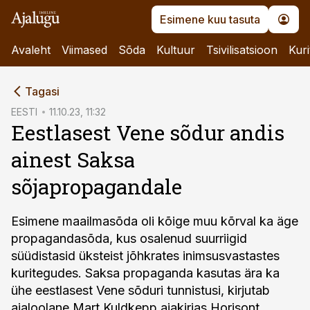
Esimene kuu tasuta
Avaleht
Viimased
Sõda
Kultuur
Tsivilisatsioon
Kuri
cebook
Tagasi
Twitter)
EESTI
11.10.23, 11:32
Eestlasest Vene sõdur andis
kedIn
ainest Saksa
ail
sõjapropagandale
k
Esimene maailmasõda oli kõige muu kõrval ka äge
propagandasõda, kus osalenud suurriigid
süüdistasid üksteist jõhkrates inimsusvastastes
kuritegudes. Saksa propaganda kasutas ära ka
ühe eestlasest Vene sõduri tunnistusi, kirjutab
ajaloolane Mart Kuldkepp ajakirjas Horisont.