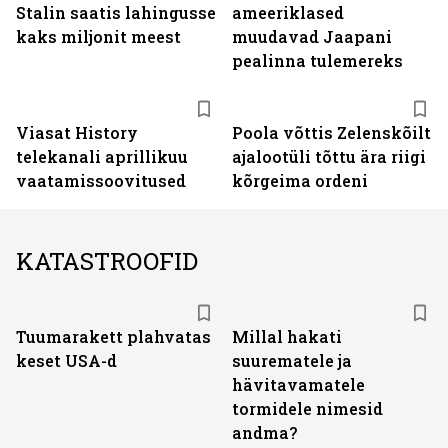
Stalin saatis lahingusse
ameeriklased
kaks miljonit meest
muudavad Jaapani
pealinna tulemereks
ST
Viasat History
Poola võttis Zelenskõilt
telekanali aprillikuu
ajalootüli tõttu ära riigi
vaatamissoovitused
kõrgeima ordeni
KATASTROOFID
Tuumarakett plahvatas
Millal hakati
keset USA-d
suurematele ja
hävitavamatele
tormidele nimesid
andma?