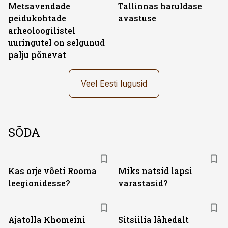
Metsavendade
Tallinnas haruldase
peidukohtade
avastuse
arheoloogilistel
uuringutel on selgunud
palju põnevat
Veel Eesti lugusid
SÕDA
Kas orje võeti Rooma
Miks natsid lapsi
leegionidesse?
varastasid?
Ajatolla Khomeini
Sitsiilia lähedalt