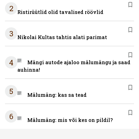
2
Ristirüütlid olid tavalised röövlid
3
Nikolai Kultas tahtis alati parimat
4
Mängi autode ajaloo mälumängu ja saad
auhinna!
5
Mälumäng: kas sa tead
6
Mälumäng: mis või kes on pildil?