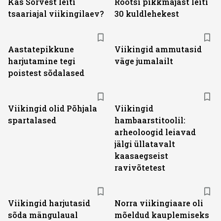
Kas Sõrvest leiti
Rootsi pikkmajast leiti
tsaariajal viikingilaev?
30 kuldlehekest
Aastatepikkune
Viikingid ammutasid
harjutamine tegi
väge jumalailt
poistest sõdalased
Viikingid olid Põhjala
Viikingid
spartalased
hambaarstitoolil:
arheoloogid leiavad
jälgi üllatavalt
kaasaegseist
ravivõtetest
Viikingid harjutasid
Norra viikingiaare oli
sõda mängulaual
mõeldud kauplemiseks