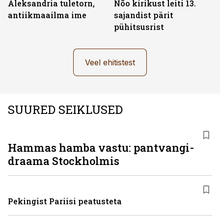
Aleksandria tuletorn,
Nõo kirikust leiti 13.
antiikmaailma ime
sajandist pärit
pühitsusrist
Veel ehitistest
SUURED SEIKLUSED
Hammas hamba vastu: pantvangi­
draama Stockholmis
Pekingist Pariisi peatusteta