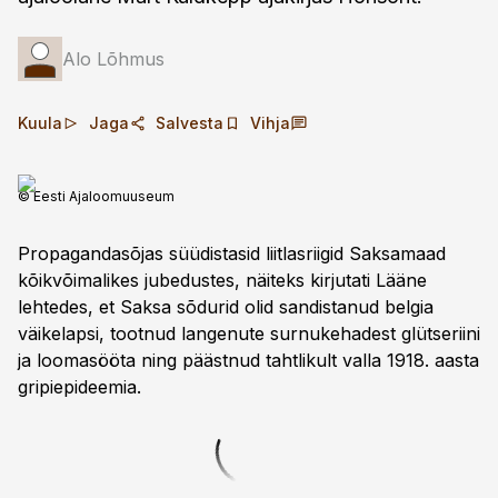
Alo Lõhmus
Kuula
Jaga
Salvesta
Vihja
© Eesti Ajaloomuuseum
Propagandasõjas süüdistasid liitlasriigid Saksamaad
kõikvõimalikes jubedustes, näiteks kirjutati Lääne
lehtedes, et Saksa sõdurid olid sandistanud belgia
väikelapsi, tootnud langenute surnukehadest glütseriini
ja loomasööta ning päästnud tahtlikult valla 1918. aasta
gripiepideemia.