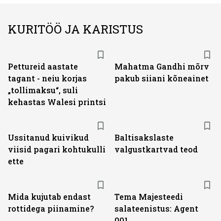
KURITÖÖ JA KARISTUS
Pettureid aastate
Mahatma Gandhi mõrv
tagant - neiu korjas
pakub siiani kõneainet
„tollimaksu“, suli
kehastas Walesi printsi
Ussitanud kuivikud
Baltisakslaste
viisid pagari kohtukulli
valgustkartvad teod
ette
Mida kujutab endast
Tema Majesteedi
rottidega piinamine?
salateenistus: Agent
001