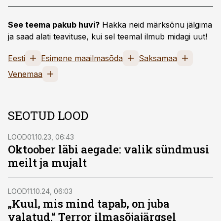
See teema pakub huvi?
Hakka neid märksõnu jälgima
ja saad alati teavituse, kui sel teemal ilmub midagi uut!
Eesti
Esimene maailmasõda
Saksamaa
Venemaa
SEOTUD LOOD
LOOD
01.10.23, 06:43
Oktoober läbi aegade: valik sündmusi
meilt ja mujalt
LOOD
11.10.24, 06:03
„Kuul, mis mind tapab, on juba
valatud.“ Terror ilmasõjajärgsel