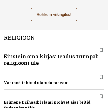
Rohkem viikingitest
RELIGIOON
Einstein oma kirjas: teadus trumpab
religiooni üle
Vaaraod tahtsid ulatuda taevani
Esimene Džihaad: islami prohvet ajas britid
Sudaanist välja