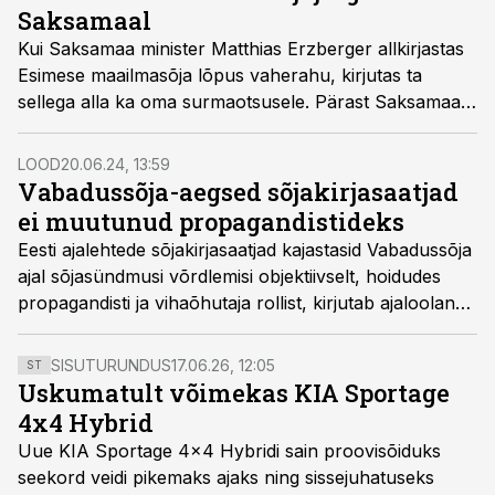
Saksamaal
Kui Saksamaa minister Matthias Erzberger allkirjastas
Esimese maailmasõja lõpus vaherahu, kirjutas ta
sellega alla ka oma surmaotsusele. Pärast Saksamaale
alandava rahu sõlmimist sai Erzbergerist riigis
puhkenud vihakampaania esimene ohver.
LOOD
20.06.24, 13:59
Vabadussõja-aegsed sõjakirjasaatjad
ei muutunud propagandistideks
Eesti ajalehtede sõjakirjasaatjad kajastasid Vabadussõja
ajal sõjasündmusi võrdlemisi objektiivselt, hoidudes
propagandisti ja vihaõhutaja rollist, kirjutab ajaloolane
Toivo Kikkas ajakirjas Methis avaldatud artiklis.
SISUTURUNDUS
17.06.26, 12:05
ST
Uskumatult võimekas KIA Sportage
4x4 Hybrid
Uue KIA Sportage 4x4 Hybridi sain proovisõiduks
seekord veidi pikemaks ajaks ning sissejuhatuseks