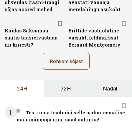
ohverdas Iraani-Iraagi
avastati vanaaja
sõjas noored mehed
merelahingu asukoht
Kuidas Saksamaa
Brittide vastuoluline
suutis taasrelvastuda
väejuht, feldmarssal
nii kiiresti?
Bernard Montgomery
Rohkem sõjast
24H
72H
Nädal
1
Testi oma teadmisi selle ajalooteemalise
mälumänguga ning saad auhinna!