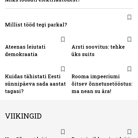
Millist tööd tegi parkal?
Ateenas leiutati
Arsti soovitus: tehke
demokraatia
üks suits
Kuidas tähistati Eesti
Rooma impeeriumi
sünnipäeva sada aastat
õitsev õnnetusetööstus:
tagasi?
ma nean su ära!
VIIKINGID