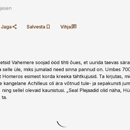
jesen
Jaga
Salvesta
Vihja
etsid Vahemere soojad ööd tihti õues, et uurida taevas särav
da selle üle, miks jumalad need sinna ­pannud on. Umbes 700
t Homeros esimest korda kreeka tähtkujusid. Ta kirjutas, mi
ille kangelane Achilleus oli ära võtnud tule- ja sepakunsti jum
 ning sellel olevaid kaunistusi. „Seal Plejaadid olid näha, H
 ta.