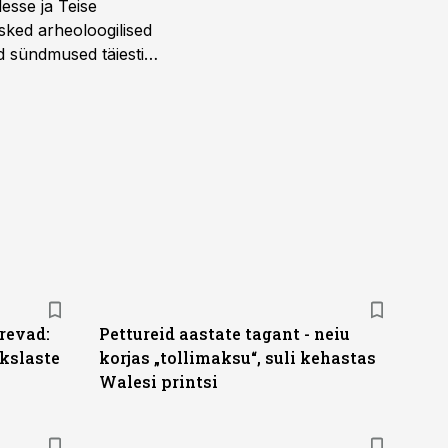
desse ja Teise
sked arheoloogilised
d sündmused täiesti
u. Tutvu telekavaga:
revad:
Pettureid aastate tagant - neiu
kslaste
korjas „tollimaksu“, suli kehastas
Walesi printsi