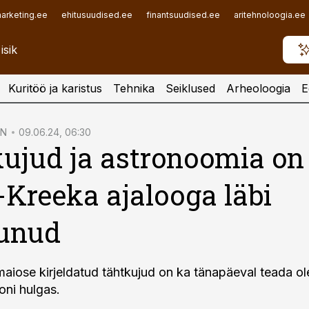
arketing.ee
ehitusuudised.ee
finantsuudised.ee
aritehnoloogia.ee
Kuritöö ja karistus
Tehnika
Seiklused
Arheoloogia
E
ON
09.06.24, 06:30
ujud ja astronoomia on
Kreeka ajalooga läbi
unud
maiose kirjeldatud tähtkujud on ka tänapäeval teada o
oni hulgas.