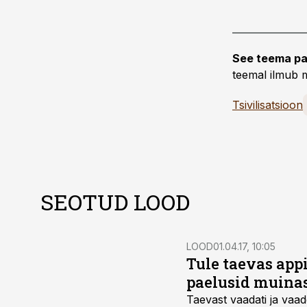
See teema pa
teemal ilmub m
Tsivilisatsioon
SEOTUD LOOD
LOOD
01.04.17, 10:05
Tule taevas app
paelusid muinas
Taevast vaadati ja vaad