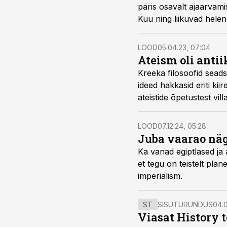
päris osavalt ajaarvamis
Kuu ning liikuvad hele
LOOD
05.04.23, 07:04
Ateism oli antii
Kreeka filosoofid seads
ideed hakkasid eriti kii
ateistide õpetustest vill
LOOD
07.12.24, 05:28
Juba vaarao näg
Ka vanad egiptlased ja 
et tegu on teistelt pla
imperialism.
ST
SISUTURUNDUS
04.0
Viasat History 