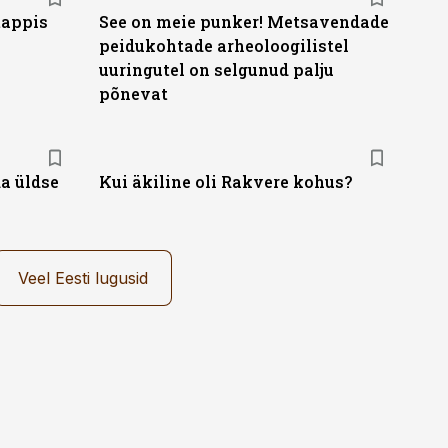
tappis
See on meie punker! Metsavendade
peidukohtade arheoloogilistel
uuringutel on selgunud palju
põnevat
da üldse
Kui äkiline oli Rakvere kohus?
Veel Eesti lugusid