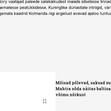
story vaatajad paleede salakäikudest maiade iidsetesse linna
matesse peatükkidesse. Kuninglike dünastiate intriigid, vär
gemata kaadrid Kolmanda riigi argielust avavad ajaloo tuntu
sat History on saadaval kõikide Eesti teleoperaatorite kaud
Mõisad põlevad, saksad su
Mahtra sõda näitas baltisa
võimu nõrkust