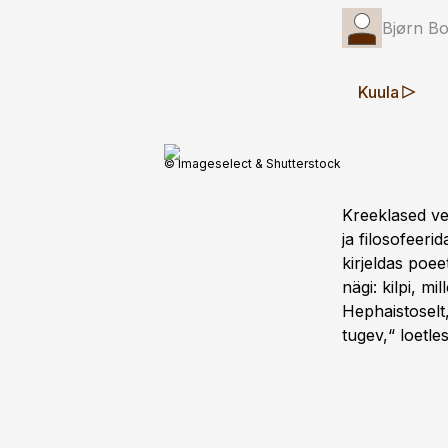
Bjørn Bo
Kuula
© Imageselect & Shutterstock
Kreeklased ve
ja filosofeeri
kirjeldas poee
nägi: kilpi, m
Hephaistoselt,
tugev,“ loetles