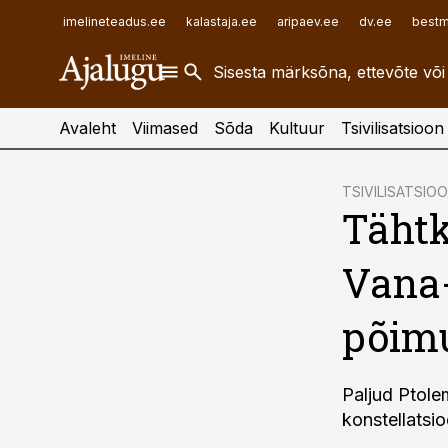
ehitusuudised.ee
raamatupidaja.ee
imelineteadus.ee
kalastaja.ee
aripaev.ee
dv.ee
bestm
finantsuudised.ee
toostusuudised.ee
aritehnoloogia.ee
Avaleht
Viimased
Sõda
Kultuur
Tsivilisatsioon
cebook
TSIVILISATSIO
Tähtk
Twitter)
kedIn
Vana-
ail
põim
k
Paljud Ptole
konstellatsio