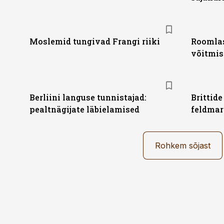
Moslemid tungivad Frangi riiki
Roomlas
võitmis
Berliini languse tunnistajad:
Brittide
pealtnägijate läbielamised
feldmar
Rohkem sõjast