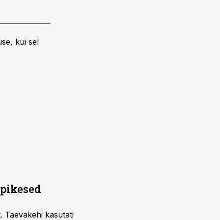
se, kui sel
äpikesed
. Taevakehi kasutati