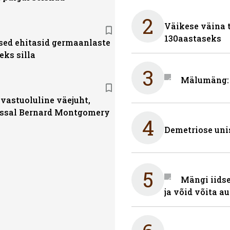
2
Väikese väina 
130aastaseks
ed ehitasid germaanlaste
eks silla
3
Mälumäng: 
 vastuoluline väejuht,
ssal Bernard Montgomery
4
Demetriose uni
5
Mängi iidse
ja võid võita a