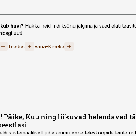
kub huvi?
Hakka neid märksõnu jälgima ja saad alati teavitu
idagi uut!
Teadus
Vana-Kreeka
i! Päike, Kuu ning liikuvad helendavad t
eestlasi
eldi süstemaatiliselt juba ammu enne teleskoopide leiutamist