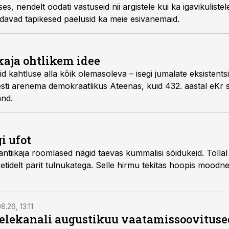
es, nendelt oodati vastuseid nii argistele kui ka igavikuliste
ndavad täpikesed paelusid ka meie esivanemaid.
kaja ohtlikem idee
id kahtluse alla kõik olemasoleva – isegi jumalate eksistent
resti arenema demokraatlikus Ateenas, kuid 432. aastal eKr sa
and.
i ufot
antiikaja roomlased nägid taevas kummalisi sõidukeid. Tollal
neetidelt pärit tulnukatega. Selle hirmu tekitas hoopis moodn
8.26, 13:11
telekanali augustikuu vaatamissoovituse