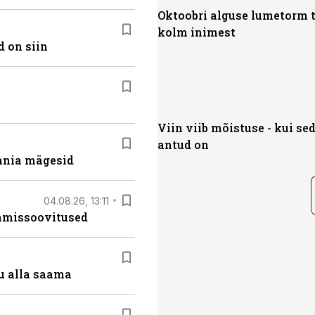
Oktoobri alguse lumetorm 
kolm inimest
 on siin
Viin viib mõistuse - kui se
antud on
ania mägesid
04.08.26, 13:11
tamissoovitused
u alla saama