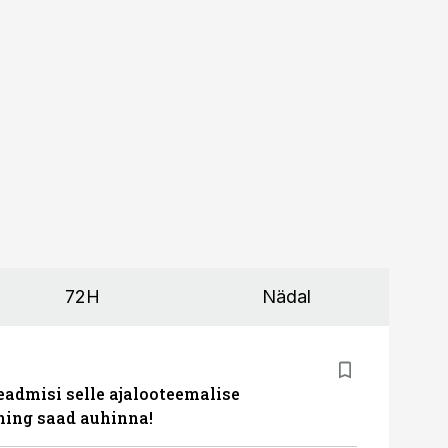
72H
Nädal
eadmisi selle ajalooteemalise
ing saad auhinna!