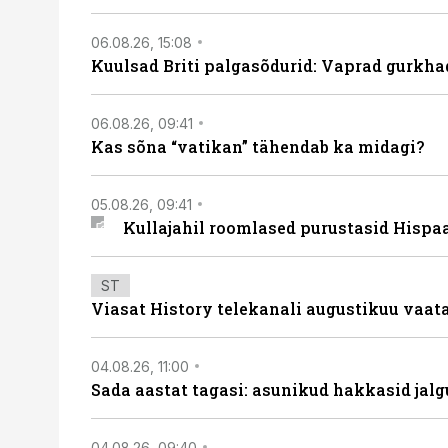
06.08.26, 15:08
Kuulsad Briti palgasõdurid: Vaprad gurkhad
06.08.26, 09:41
Kas sõna “vatikan” tähendab ka midagi?
05.08.26, 09:41
Kullajahil roomlased purustasid Hispa
ST
Viasat History telekanali augustikuu vaa
04.08.26, 11:00
Sada aastat tagasi: asunikud hakkasid jalg
04.08.26, 09:40