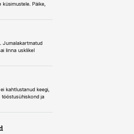
le küsimustele. Päike,
si. Jumalakartmatud
i linna usklikel
 ei kahtlustanud keegi,
e tööstusühiskond ja
d