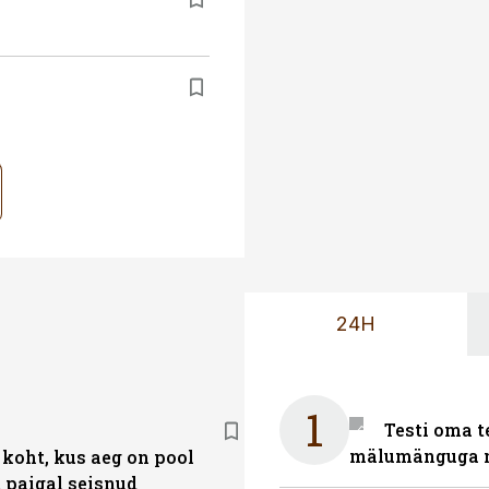
24H
1
Testi oma t
mälumänguga n
 koht, kus aeg on pool
t paigal seisnud