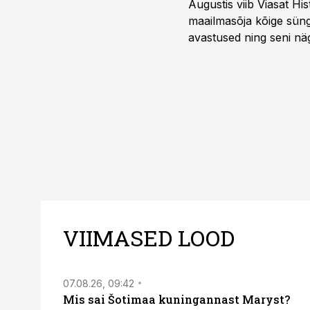
Augustis viib Viasat Hi
maailmasõja kõige sünge
avastused ning seni nä
uuest vaatenurgast. Via
viasathistory.eu/ee
VIIMASED LOOD
07.08.26, 09:42
Mis sai Šotimaa kuningannast Maryst?