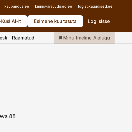
Iseteenindus
kaubandus.ee
kinnisvarauudised.ee
logistikauudised.ee
mu.ee
Telli Imeline Ajalugu
Küsi AI-lt
Esimene kuu tasuta
Logi sisse
esti
Raamatud
Minu Imeline Ajalugu
leva 88