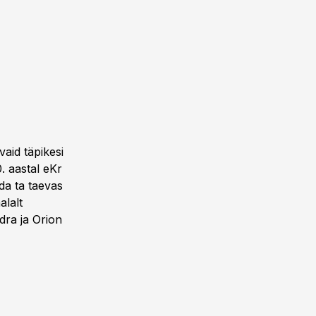
aid täpikesi
. aastal eKr
da ta taevas
alalt
üdra ja Orion