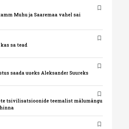
tamm Muhu ja Saaremaa vahel sai
kas sa tead
stus saada uueks Aleksander Suureks
te tsivilisatsioonide teemalist mälumängu
uhinna