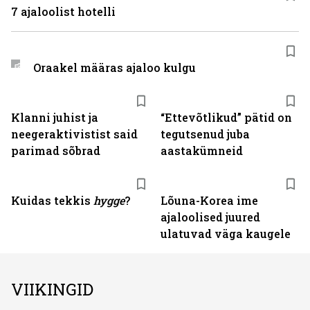
7 ajaloolist hotelli
Oraakel määras ajaloo kulgu
Klanni juhist ja
“Ettevõtlikud” pätid on
neegeraktivistist said
tegutsenud juba
parimad sõbrad
aastakümneid
Kuidas tekkis
hygge
?
Lõuna-Korea ime
ajaloolised juured
ulatuvad väga kaugele
VIIKINGID