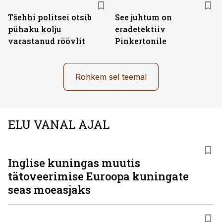
Tšehhi politsei otsib
See juhtum on
pühaku kolju
eradetektiiv
varastanud röövlit
Pinkertonile
Rohkem sel teemal
ELU VANAL AJAL
Inglise kuningas muutis
tätoveerimise Euroopa kuningate
seas moeasjaks