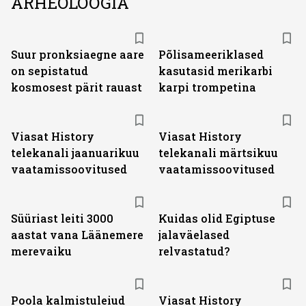
ARHEOLOOGIA
Suur pronksiaegne aare
Põlisameeriklased
on sepistatud
kasutasid merikarbi
kosmosest pärit rauast
karpi trompetina
ST
ST
Viasat History
Viasat History
telekanali jaanuarikuu
telekanali märtsikuu
vaatamissoovitused
vaatamissoovitused
Süüriast leiti 3000
Kuidas olid Egiptuse
aastat vana Läänemere
jalaväelased
merevaiku
relvastatud?
ST
Poola kalmistuleiud
Viasat History