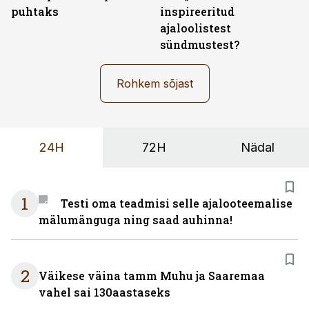
puhtaks
inspireeritud
ajaloolistest
sündmustest?
Rohkem sõjast
24H
72H
Nädal
1
Testi oma teadmisi selle ajalooteemalise
mälumänguga ning saad auhinna!
2
Väikese väina tamm Muhu ja Saaremaa
vahel sai 130aastaseks