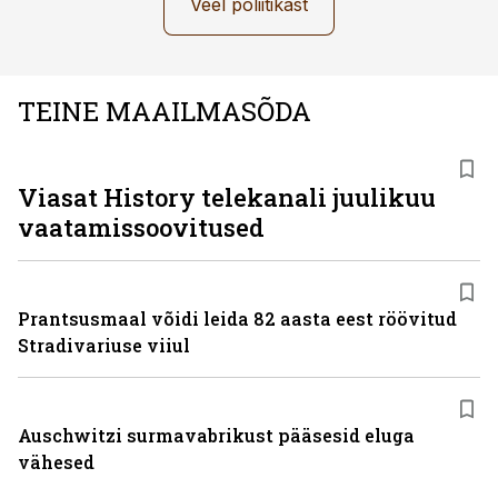
Veel poliitikast
TEINE MAAILMASÕDA
ST
Viasat History telekanali juulikuu
vaatamissoovitused
Prantsusmaal võidi leida 82 aasta eest röövitud
Stradivariuse viiul
Auschwitzi surmavabrikust pääsesid eluga
vähesed