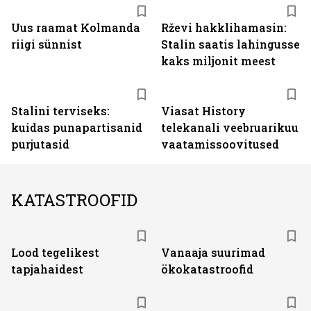
Uus raamat Kolmanda
Rževi hakklihamasin:
riigi sünnist
Stalin saatis lahingusse
kaks miljonit meest
ST
Stalini terviseks:
Viasat History
kuidas punapartisanid
telekanali veebruarikuu
purjutasid
vaatamissoovitused
KATASTROOFID
Lood tegelikest
Vanaaja suurimad
tapjahaidest
ökokatastroofid