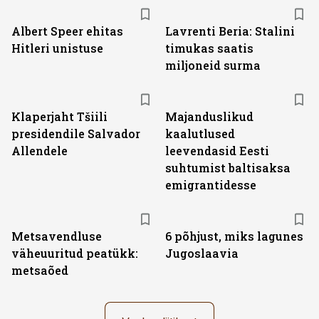
Albert Speer ehitas
Lavrenti Beria: Stalini
Hitleri unistuse
timukas saatis
miljoneid surma
Klaperjaht Tšiili
Majanduslikud
presidendile Salvador
kaalutlused
Allendele
leevendasid Eesti
suhtumist baltisaksa
emigrantidesse
Metsavendluse
6 põhjust, miks lagunes
väheuuritud peatükk:
Jugoslaavia
metsaõed