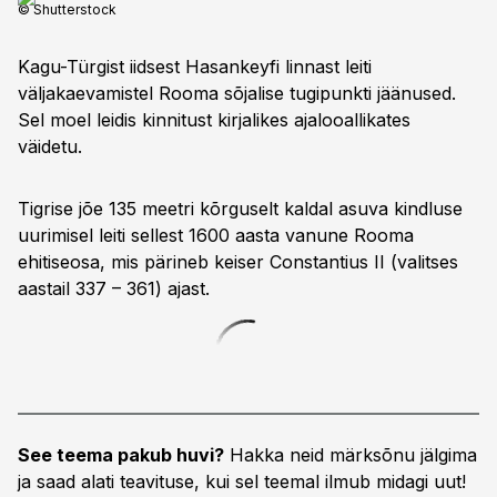
© Shutterstock
Kagu-Türgist iidsest Hasankeyfi linnast leiti
väljakaevamistel Rooma sõjalise tugipunkti jäänused.
Sel moel leidis kinnitust kirjalikes ajalooallikates
väidetu.
Tigrise jõe 135 meetri kõrguselt kaldal asuva kindluse
uurimisel leiti sellest 1600 aasta vanune Rooma
ehitiseosa, mis pärineb keiser Constantius II (valitses
aastail 337 – 361) ajast.
See teema pakub huvi?
Hakka neid märksõnu jälgima
ja saad alati teavituse, kui sel teemal ilmub midagi uut!