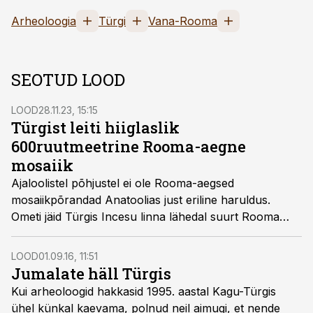
Arheoloogia
Türgi
Vana-Rooma
SEOTUD LOOD
LOOD
28.11.23, 15:15
Türgist leiti hiiglaslik
600ruutmeetrine Rooma-aegne
mosaiik
Ajaloolistel põhjustel ei ole Rooma-aegsed
mosaiikpõrandad Anatoolias just eriline haruldus.
Ometi jäid Türgis Incesu linna lähedal suurt Rooma
villat välja kaevavatel arheoloogidel suud imestusest
lahti, sest midagi sellist polnud nad enne näinud.
LOOD
01.09.16, 11:51
Jumalate häll Türgis
Kui arheoloogid hakkasid 1995. aastal Kagu-Türgis
ühel künkal kaevama, polnud neil aimugi, et nende