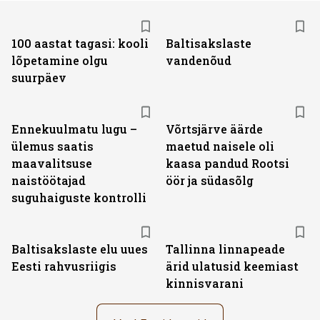
100 aastat tagasi: kooli
Baltisakslaste
lõpetamine olgu
vandenõud
suurpäev
Ennekuulmatu lugu –
Võrtsjärve äärde
ülemus saatis
maetud naisele oli
maavalitsuse
kaasa pandud Rootsi
naistöötajad
öör ja südasõlg
suguhaiguste kontrolli
Baltisakslaste elu uues
Tallinna linnapeade
Eesti rahvusriigis
ärid ulatusid keemiast
kinnisvarani