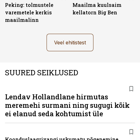
Peking: tolmustele
Maailma kuulsaim
varemetele kerkis
kellatorn Big Ben
maailmalinn
Veel ehitistest
SUURED SEIKLUSED
Lendav Hollandlane hirmutas
meremehi surmani ning sugugi kõik
ei elanud seda kohtumist üle
Koonduslaagrivangi uskumatu põgenemine