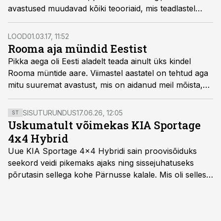
avastused muudavad kõiki teooriaid, mis teadlastel
selle hetkeni varase kiviaja kohta olid.
LOOD
01.03.17, 11:52
Rooma aja mündid Eestist
Pikka aega oli Eesti aladelt teada ainult üks kindel
Rooma müntide aare. Viimastel aastatel on tehtud aga
mitu suuremat avastust, mis on aidanud meil mõista,
kuidas need mündid siia jõudnud on.
SISUTURUNDUS
17.06.26, 12:05
ST
Uskumatult võimekas KIA Sportage
4x4 Hybrid
Uue KIA Sportage 4x4 Hybridi sain proovisõiduks
seekord veidi pikemaks ajaks ning sissejuhatuseks
põrutasin sellega kohe Pärnusse kalale. Mis oli selles
autos head ja millised olid vead saab teada, kui lugeda
läbi järgnev lugu.