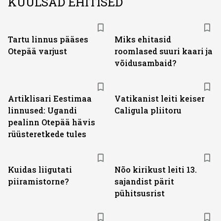
KUULSAD EHITISED
Tartu linnus pääses
Miks ehitasid
Otepää varjust
roomlased suuri kaari ja
võidusambaid?
Artiklisari Eestimaa
Vatikanist leiti keiser
linnused: Ugandi
Caligula pliitoru
pealinn Otepää hävis
rüüsteretkede tules
Kuidas liigutati
Nõo kirikust leiti 13.
piiramistorne?
sajandist pärit
pühitsusrist