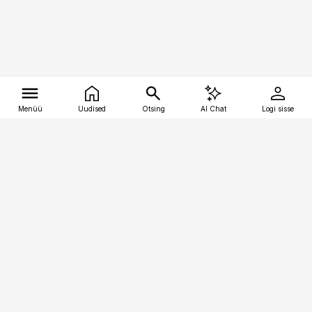
Menüü
Uudised
Otsing
AI Chat
Logi sisse
Vana-Lõuna 39/1, 19094 Tallinn
(+372) 667 0111
tellimiskeskus@aripaev.ee
Telli Imeline Ajalugu
Uudiskiri
Reklaam
Firmast
Sisu kasutamisõigused
Ajakirjaniku