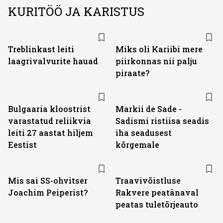
KURITÖÖ JA KARISTUS
Treblinkast leiti
Miks oli Kariibi mere
laagrivalvurite hauad
piirkonnas nii palju
piraate?
Bulgaaria kloostrist
Markii de Sade -
varastatud reliikvia
Sadismi ristiisa seadis
leiti 27 aastat hiljem
iha seadusest
Eestist
kõrgemale
Mis sai SS-ohvitser
Traavivõistluse
Joachim Peiperist?
Rakvere peatänaval
peatas tuletõrjeauto