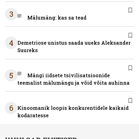
3
Mälumäng: kas sa tead
4
Demetriose unistus saada uueks Aleksander
Suureks
5
Mängi iidsete tsivilisatsioonide
teemalist mälumängu ja võid võita auhinna
6
Kinoomanik loopis konkurentidele kaikaid
kodaratesse