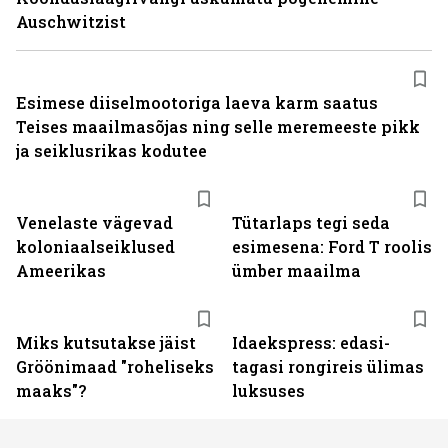
Auschwitzist
Esimese diiselmootoriga laeva karm saatus
Teises maailmasõjas ning selle meremeeste pikk
ja seiklusrikas kodutee
Venelaste vägevad
Tütarlaps tegi seda
koloniaalseiklused
esimesena: Ford T roolis
Ameerikas
ümber maailma
Miks kutsutakse jäist
Idaekspress: edasi-
Gröönimaad "roheliseks
tagasi rongireis ülimas
maaks"?
luksuses