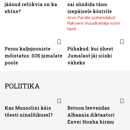
jäänud reliikvia on ka
sai sündida tänu
ehtne?
isepäisele köstrile
Arvo Pärdile pühendatud
Rakvere muusikamaja sünni
taust
Peruu kaljujooniste
Pühakud: kui ühest
mõistatus: SOS jumalate
Jumalast jäi siiski
poole
väheks
POLIITIKA
Kas Mussolini käis
Betoon leevendas
tõesti ninalõikusel?
Albaania diktaatori
Enver Hoxha hirmu