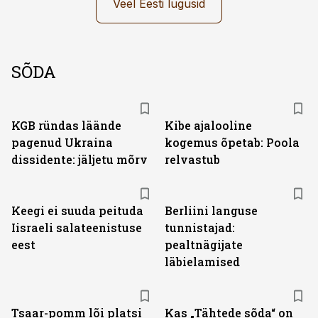
Veel Eesti lugusid
SÕDA
KGB ründas läände
Kibe ajalooline
pagenud Ukraina
kogemus õpetab: Poola
dissidente: jäljetu mõrv
relvastub
Keegi ei suuda peituda
Berliini languse
Iisraeli salateenistuse
tunnistajad:
eest
pealtnägijate
läbielamised
Tsaar-pomm lõi platsi
Kas „Tähtede sõda“ on