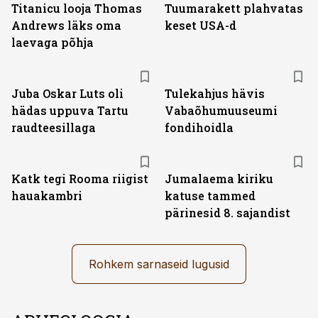
Titanicu looja Thomas
Tuumarakett plahvatas
Andrews läks oma
keset USA-d
laevaga põhja
Juba Oskar Luts oli
Tulekahjus hävis
hädas uppuva Tartu
Vabaõhumuuseumi
raudteesillaga
fondihoidla
Katk tegi Rooma riigist
Jumalaema kiriku
hauakambri
katuse tammed
pärinesid 8. sajandist
Rohkem sarnaseid lugusid