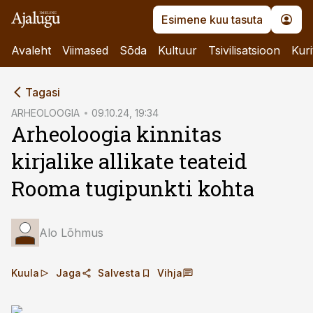
Esimene kuu tasuta
Avaleht
Viimased
Sõda
Kultuur
Tsivilisatsioon
Kuri
cebook
Tagasi
Twitter)
ARHEOLOOGIA
09.10.24, 19:34
Arheoloogia kinnitas
kedIn
kirjalike allikate teateid
ail
Rooma tugipunkti kohta
k
Alo Lõhmus
Kuula
Jaga
Salvesta
Vihja