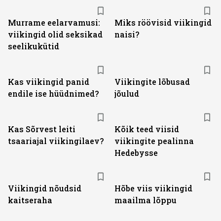
Murrame eelarvamusi:
Miks röövisid viikingid
viikingid olid seksikad
naisi?
seelikukütid
Kas viikingid panid
Viikingite lõbusad
endile ise hüüdnimed?
jõulud
Kas Sõrvest leiti
Kõik teed viisid
tsaariajal viikingilaev?
viikingite pealinna
Hedebysse
Viikingid nõudsid
Hõbe viis viikingid
kaitseraha
maailma lõppu