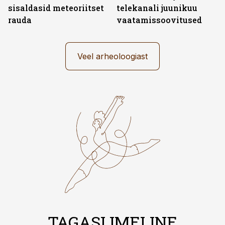
sisaldasid meteoriitset
telekanali juunikuu
rauda
vaatamissoovitused
Veel arheoloogiast
TAGASI IMELINE