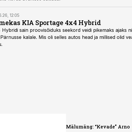
6.26, 12:05
mekas KIA Sportage 4x4 Hybrid
ybridi sain proovisõiduks seekord veidi pikemaks ajaks ni
Pärnusse kalale. Mis oli selles autos head ja millised olid v
u.
Mälumäng: “Kevade” Arno