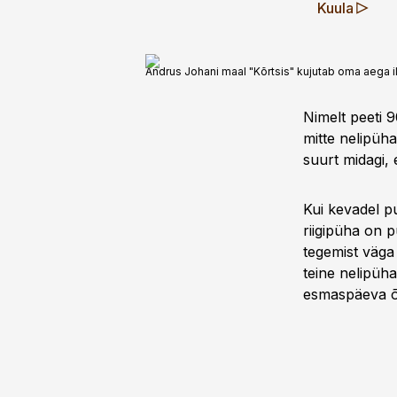
Kuula
Andrus Johani maal "Kõrtsis" kujutab oma aega ilm
Nimelt peeti 9
mitte nelipüh
suurt midagi, 
Kui kevadel p
riigipüha on 
tegemist väga
teine nelipüha
esmaspäeva õht