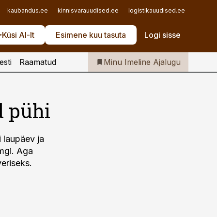
Iseteenindus
kaubandus.ee
kinnisvarauudised.ee
logistikauudised.ee
mu.ee
Telli Imeline Ajalugu
Küsi AI-lt
Esimene kuu tasuta
Logi sisse
esti
Raamatud
Minu Imeline Ajalugu
d pühi
i laupäev ja
emgi. Aga
eriseks.