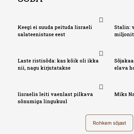
Keegi ei suuda peituda Iisraeli
Stalin: 
salateenistuse eest
miljoni
Laste ristisõda: kas kõik oli ikka
Sõjakaa
nii, nagu kirjutatakse
elava h
Iisraelis leiti vaenlast pilkava
Miks Na
sõnumiga lingukuul
Rohkem sõjast