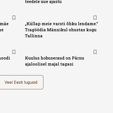
teedele uue ajastu
imäe
„Küllap meie varsti õhku lendame.“
ne
Tragöödia Männikul ohustas kogu
Tallinna
moodi
Kuulus hobuseraud on Pärnu
ajaloolisel majal tagasi
Veel Eesti lugusid