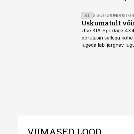
ST
SISUTURUNDUS
17.0
Uskumatult või
Uue KIA Sportage 4x4 H
põrutasin sellega kohe 
lugeda läbi järgnev lug
VIIMASED LOOD