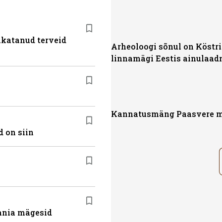
akatanud terveid
Arheoloogi sõnul on Köstr
linnamägi Eestis ainulaad
Kannatusmäng Paasvere 
 on siin
ania mägesid