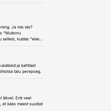
ming. Ja mis siis?
tus "Mutionu
 sellest, kuidas "elas
sukatööd ja kahtlast
Sihiotsa talu perepoeg.
iikvel. Eriti veel
, et kaks meest suutsid