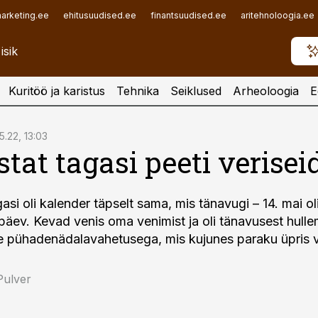
arketing.ee
ehitusuudised.ee
finantsuudised.ee
aritehnoloogia.ee
Kuritöö ja karistus
Tehnika
Seiklused
Arheoloogia
E
5.22, 13:03
stat tagasi peeti verisei
asi oli kalender täpselt sama, mis tänavugi – 14. mai ol
päev. Kevad venis oma venimist ja oli tänavusest hull
re pühadenädalavahetusega, mis kujunes paraku üpris v
Pulver