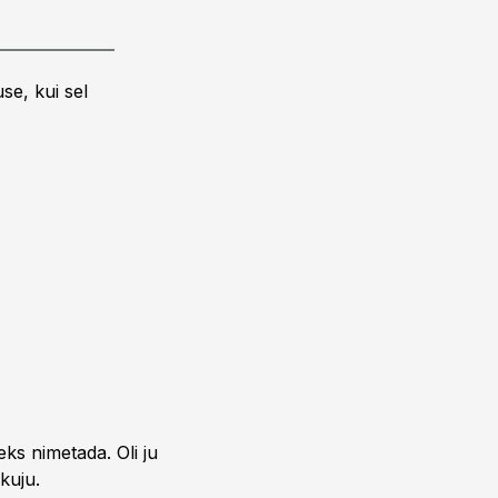
se, kui sel
eks nimetada. Oli ju
kuju.