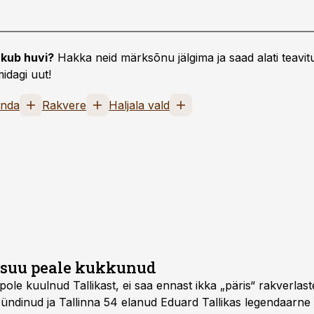
kub huvi?
Hakka neid märksõnu jälgima ja saad alati teavitu
idagi uut!
nda
Rakvere
Haljala vald
d suu peale kukkunud
ole kuulnud Tallikast, ei saa ennast ikka „päris“ rakverlast
sündinud ja Tallinna 54 elanud Eduard Tallikas legendaarne 