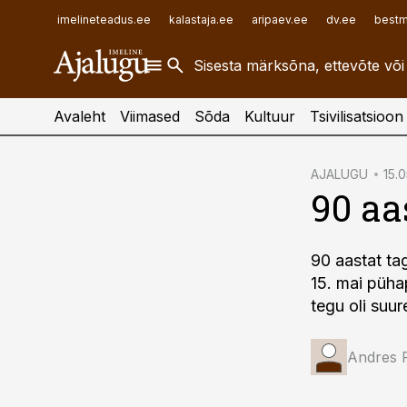
ehitusuudised.ee
raamatupidaja.ee
imelineteadus.ee
kalastaja.ee
aripaev.ee
dv.ee
bestm
finantsuudised.ee
toostusuudised.ee
aritehnoloogia.ee
Avaleht
Viimased
Sõda
Kultuur
Tsivilisatsioon
cebook
AJALUGU
15.0
90 aa
Twitter)
kedIn
90 aastat tag
ail
15. mai püha
k
tegu oli suu
Andres 