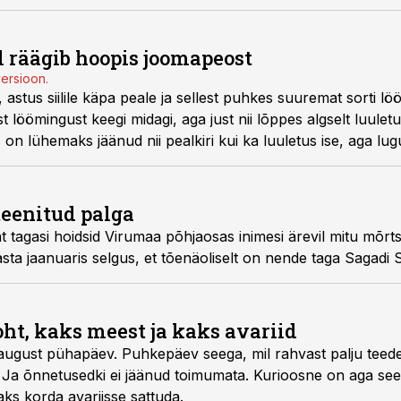
l räägib hoopis joomapeost
versioon.
astus siilile käpa peale ja sellest puhkes suuremat sorti löö
st löömingust keegi midagi, aga just nii lõppes algselt luule
n lühemaks jäänud nii pealkiri kui ka luuletus ise, aga lugu
 vist küll kõik.
teenitud palga
t tagasi hoidsid Virumaa põhjaosas inimesi ärevil mitu mõrt
sta jaanuaris selgus, et tõenäoliselt on nende taga Sagadi 
oht, kaks meest ja kaks avariid
 august pühapäev. Puhkepäev seega, mil rahvast palju teedel l
 Ja õnnetusedki ei jäänud toimumata. Kurioosne on aga see
s korda avariisse sattuda.