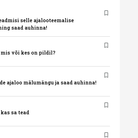
eadmisi selle ajalooteemalise
ing saad auhinna!
is või kes on pildil?
de ajaloo mälumängu ja saad auhinna!
kas sa tead