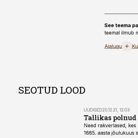
See teema pa
teemal ilmub m
Ajalugu
Ku
SEOTUD LOOD
UUDISED
20.12.21, 12:03
Tallikas polnu
Need rakverlased, kes p
1885. aasta jõulukuus 