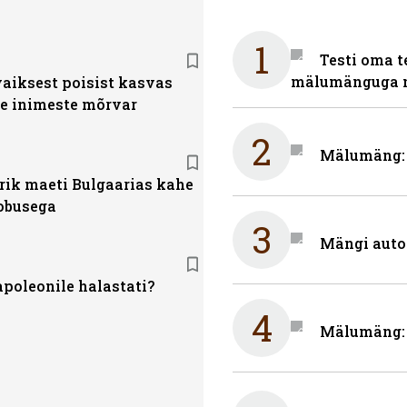
1
Testi oma t
mälumänguga n
vaiksest poisist kasvas
te inimeste mõrvar
2
Mälumäng: m
rik maeti Bulgaarias kahe
obusega
3
Mängi auto
poleonile halastati?
4
Mälumäng: 