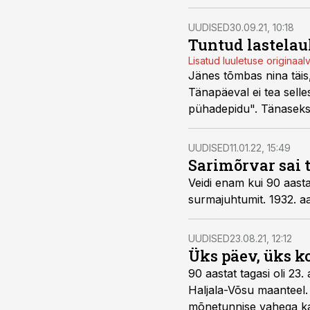
UUDISED
30.09.21, 10:18
Tuntud lastelau
Lisatud luuletuse originaal
Jänes tõmbas nina täis, 
Tänapäeval ei tea selle
pühadepidu". Tänaseks o
metsas mutionu", teavad
UUDISED
11.01.22, 15:49
Sarimõrvar sai 
Veidi enam kui 90 aasta
surmajuhtumit. 1932. aa
UUDISED
23.08.21, 12:12
Üks päev, üks k
90 aastat tagasi oli 23.
Haljala-Võsu maanteel.
mõnetunnise vahega kak