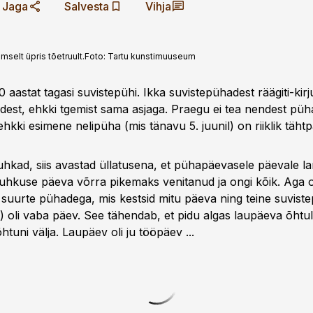
Jaga
Salvesta
Vihja
selt üpris tõetruult.
Foto:
Tartu kunstimuuseum
0 aastat tagasi suvistepühi. Ikka suvistepühadest räägiti-kirj
adest, ehkki tgemist sama asjaga. Praegu ei tea nendest püh
ehkki esimene nelipüha (mis tänavu 5. juunil) on riiklik tähtp
uhkad, siis avastad üllatusena, et pühapäevasele päevale 
puhkuse päeva võrra pikemaks venitanud ja ongi kõik. Aga om
 suurte pühadega, mis kestsid mitu päeva ning teine suviste
) oli vaba päev. See tähendab, et pidu algas laupäeva õhtul 
uni välja. Laupäev oli ju tööpäev ...