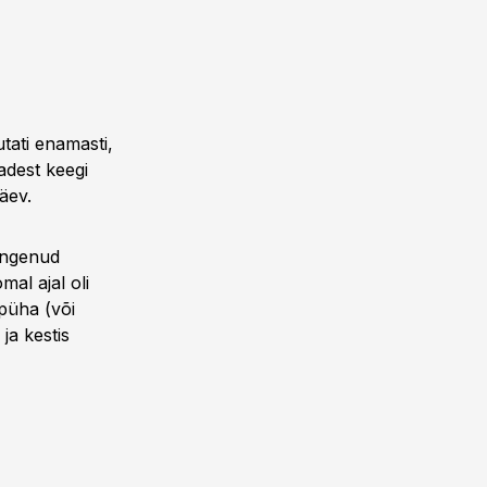
utati enamasti,
adest keegi
äev.
langenud
al ajal oli
püha (või
ja kestis