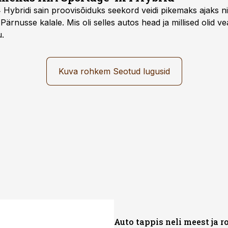
ybridi sain proovisõiduks seekord veidi pikemaks ajaks ni
Pärnusse kalale. Mis oli selles autos head ja millised olid v
u.
Kuva rohkem Seotud lugusid
Auto tappis neli meest ja r