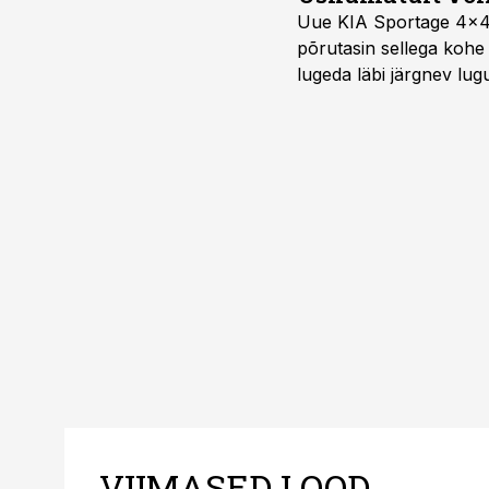
Uue KIA Sportage 4x4 H
põrutasin sellega kohe 
lugeda läbi järgnev lug
VIIMASED LOOD