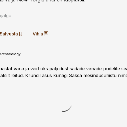
Ajalgu
Salvesta
Vihja
 Archaeology
aastat vana ja vaid üks paljudest sadade vanade pudelite se
platsilt leitud. Krundil asus kunagi Saksa mesindusühistu nim