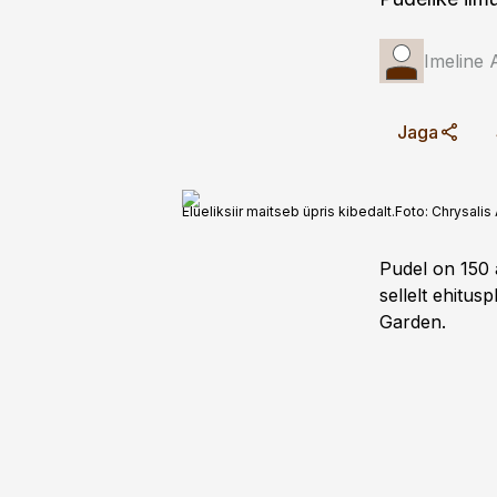
Imeline 
Jaga
Elueliksiir maitseb üpris kibedalt.
Foto:
Chrysalis
Pudel on 150 
sellelt ehitus
Garden.