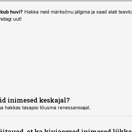
kub huvi?
Hakka neid märksõnu jälgima ja saad alati teavitu
idagi uut!
id inimesed keskajal?
a hakkas tasapisi tõusma renessansiajal.
tavad, et ka kiviaegsed inimesed lükkas