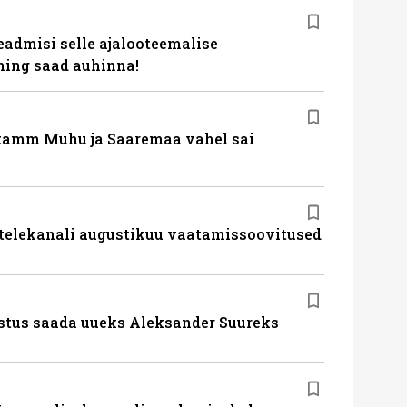
eadmisi selle ajalooteemalise
ing saad auhinna!
tamm Muhu ja Saaremaa vahel sai
 telekanali augustikuu vaatamissoovitused
stus saada uueks Aleksander Suureks