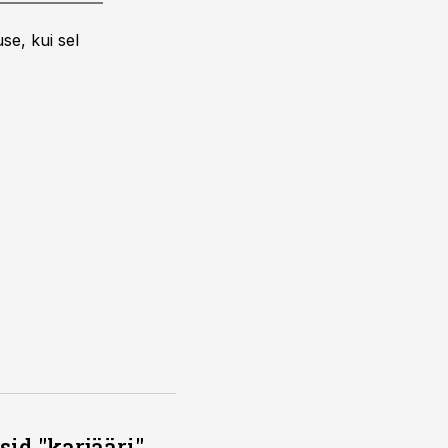
se, kui sel
id "karjääri"