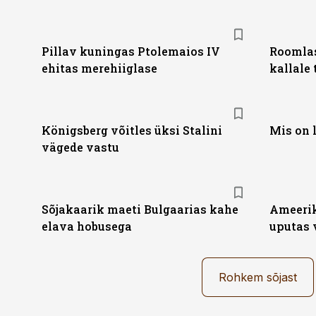
Pillav kuningas Ptolemaios IV
Roomlas
ehitas merehiiglase
kallale
Königsberg võitles üksi Stalini
Mis on 
vägede vastu
Sõjakaarik maeti Bulgaarias kahe
Ameerik
elava hobusega
uputas 
Rohkem sõjast