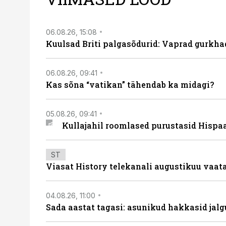
06.08.26, 15:08
Kuulsad Briti palgasõdurid: Vaprad gurkhad
06.08.26, 09:41
Kas sõna “vatikan” tähendab ka midagi?
05.08.26, 09:41
Kullajahil roomlased purustasid Hispa
ST
Viasat History telekanali augustikuu vaa
04.08.26, 11:00
Sada aastat tagasi: asunikud hakkasid jalg