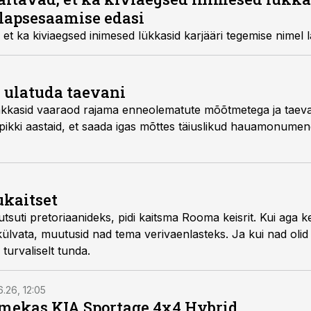
lapsesaamise edasi
t ka kiviaegsed inimesed lükkasid karjääri tegemise nimel 
 ulatuda taevani
hakkasid vaaraod rajama enneolematute mõõtmetega ja taevani
ikki aastaid, et saada igas mõttes täiuslikud hauamonumendi
ukaitset
tsuti pretoriaanideks, pidi kaitsma Rooma keisrit. Kui aga k
e külvata, muutusid nad tema verivaenlasteks. Ja kui nad olid
 turvaliselt tunda.
6.26, 12:05
mekas KIA Sportage 4x4 Hybrid