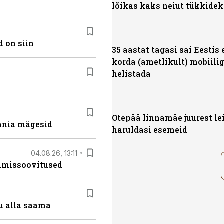
lõikas kaks neiut tükkidek
 on siin
35 aastat tagasi sai Eestis
korda (ametlikult) mobiili
helistada
Otepää linnamäe juurest lei
ania mägesid
haruldasi esemeid
04.08.26, 13:11
tamissoovitused
u alla saama