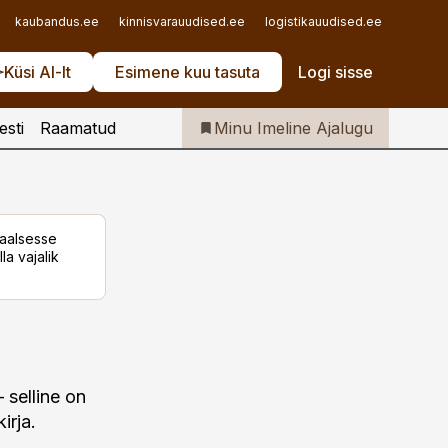
Iseteenindus
kaubandus.ee
kinnisvarauudised.ee
logistikauudised.ee
mu.ee
Telli Imeline Ajalugu
Küsi AI-lt
Esimene kuu tasuta
Logi sisse
esti
Raamatud
Minu Imeline Ajalugu
taalsesse
la vajalik
 selline on
irja.