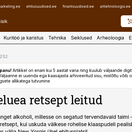
arketing.ee
ehitusuudised.ee
finantsuudised.ee
aritehnoloogia.ee
Kuritöö ja karistus
Tehnika
Seiklused
Arheoloogia
E
12:52
panu!
Artikkel on enam kui 5 aastat vana ning kuulub väljaande digi
. Väljaanne ei uuenda ega kaasajasta arhiveeritud sisu, mistõttu võib ol
sete allikatega tutvumine
eluea retsept leitud
nget alkoholi, millesse on segatud tervendavaid taimi –
retsept, kui uskuda väikese rohelise klaas­pudeli pealisk
s välja New Yorgis ühel ehitusplatsil.