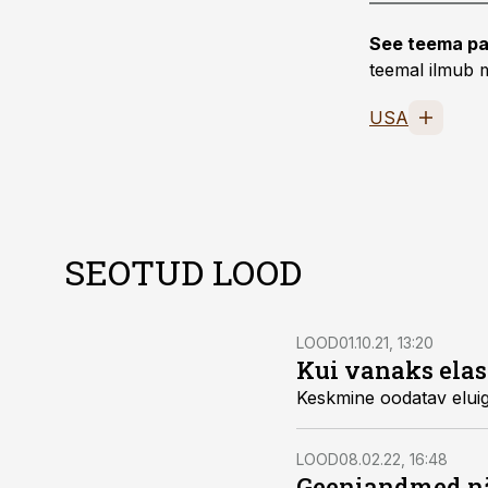
See teema pa
teemal ilmub m
USA
SEOTUD LOOD
LOOD
01.10.21, 13:20
Kui vanaks elas
Keskmine oodatav eluig
LOOD
08.02.22, 16:48
Geeniandmed näi