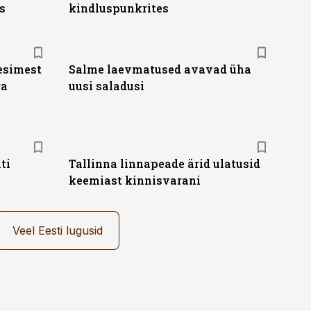
s
kindluspunkrites
 esimest
Salme laevmatused avavad üha
ga
uusi saladusi
ti
Tallinna linnapeade ärid ulatusid
keemiast kinnisvarani
Veel Eesti lugusid