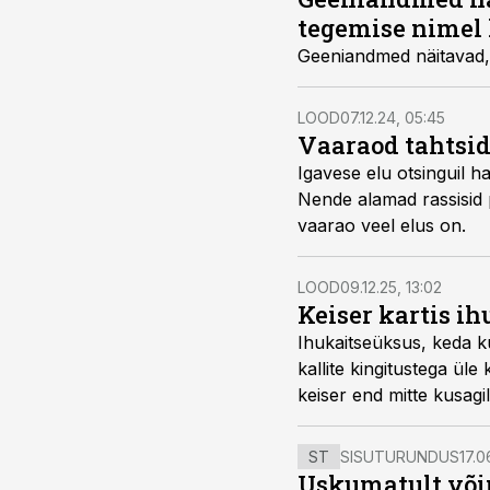
tegemise nimel 
Geeniandmed näitavad, e
LOOD
07.12.24, 05:45
Vaaraod tahtsid
Igavese elu otsinguil 
Nende alamad rassisid p
vaarao veel elus on.
LOOD
09.12.25, 13:02
Keiser kartis ih
Ihukaitseüksus, keda ku
kallite kingitustega ül
keiser end mitte kusagil
ST
SISUTURUNDUS
17.0
Uskumatult või