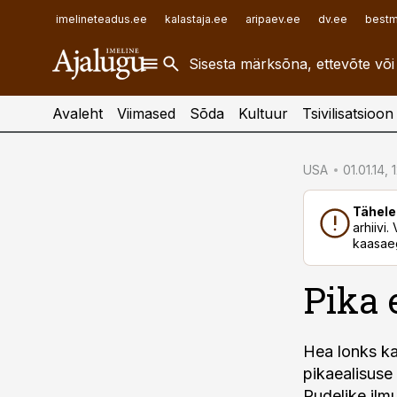
ehitusuudised.ee
raamatupidaja.ee
imelineteadus.ee
kalastaja.ee
aripaev.ee
dv.ee
bestm
finantsuudised.ee
toostusuudised.ee
aritehnoloogia.ee
Avaleht
Viimased
Sõda
Kultuur
Tsivilisatsioon
cebook
USA
01.01.14, 
Twitter)
Tähele
kedIn
arhiivi
kaasaeg
ail
Pika 
k
Hea lonks ka
pikaealisuse 
Pudelike ilmu