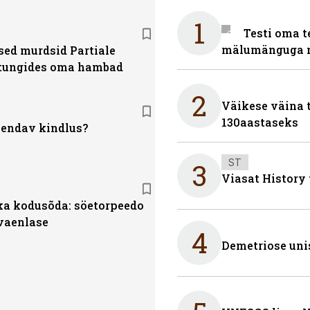
1
Testi oma t
mälumänguga n
ed murdsid Partiale
 tungides oma hambad
2
Väikese väina 
130aastaseks
lendav kindlus?
ST
3
Viasat History
a kodusõda: söetorpeedo
vaenlase
4
Demetriose uni