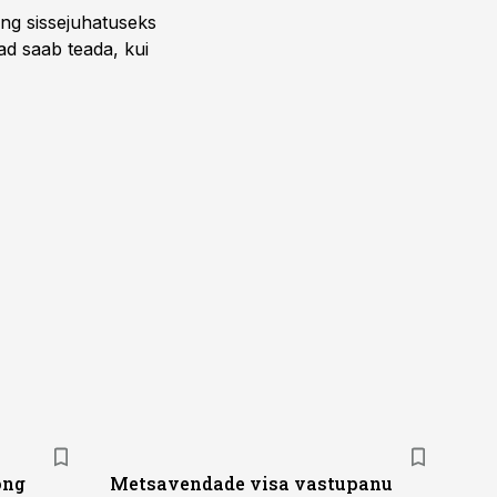
ng sissejuhatuseks
ead saab teada, kui
ong
Metsavendade visa vastupanu