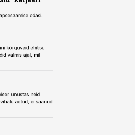
lapsesaamise edasi.
 kõrguvaid ehitisi.
d valmis ajal, mil
eiser unustas neid
 vihale aetud, ei saanud