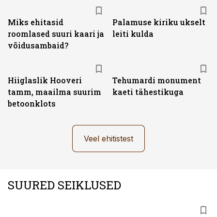
Miks ehitasid
Palamuse kiriku ukselt
roomlased suuri kaari ja
leiti kulda
võidusambaid?
Hiiglaslik Hooveri
Tehumardi monument
tamm, maailma suurim
kaeti tähestikuga
betoonklots
Veel ehitistest
SUURED SEIKLUSED