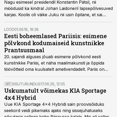
Nagu esimesel presidendil Konstantin Pätsil, nii
möödusid ka kindral Johan Laidoneril lapsepõlvesuved
karjas. Koolis oli väike Juku nii usin õpilane, et sai
aurahaks keiser Nikolai pildiga kuldse mündi.
LOOD
01.06.18, 18:38
Eesti boheemlased Pariisis: esimene
põlvkond kodumaiseid kunstnikke
Prantsusmaal
20. sajandi alguses jõuab esimene põlvkond eesti
kunstnikke Pariisi, et näha maailmakunsti ja õppida
töövõtteid oma kuulsatelt ametivendadelt. Pariis on
vaimselt rikas, ent kunstnike igapäevaelu kasin – siin
elamiseks tuleb kannatada nälga ja kehvi elutingimusi.
SISUTURUNDUS
17.06.26, 12:05
ST
Uskumatult võimekas KIA Sportage
4x4 Hybrid
Uue KIA Sportage 4x4 Hybridi sain proovisõiduks
seekord veidi pikemaks ajaks ning sissejuhatuseks
põrutasin sellega kohe Pärnusse kalale. Mis oli selles