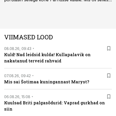
autos head ja millised olid vead saab teada, kui lugeda
läbi järgnev lugu.
VIIMASED LOOD
08.08.26, 09:43
Kuld! Nad leidsid kulda! Kullapalavik on
nakatanud terveid rahvaid
07.08.26, 09:42
Mis sai Šotimaa kuningannast Maryst?
06.08.26, 15:08
Kuulsad Briti palgasõdurid: Vaprad gurkhad on
siin