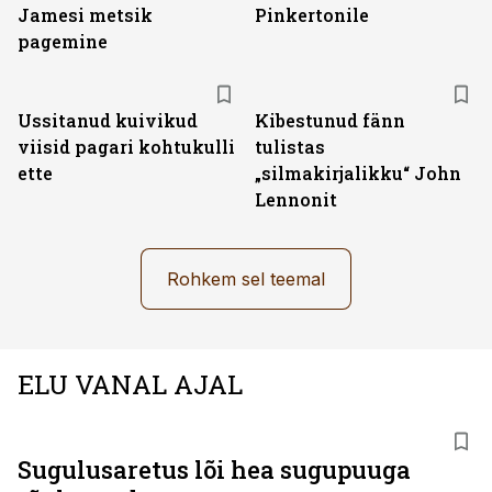
Jamesi metsik
Pinkertonile
pagemine
Ussitanud kuivikud
Kibestunud fänn
viisid pagari kohtukulli
tulistas
ette
„silmakirjalikku“ John
Lennonit
Rohkem sel teemal
ELU VANAL AJAL
Sugulusaretus lõi hea sugupuuga