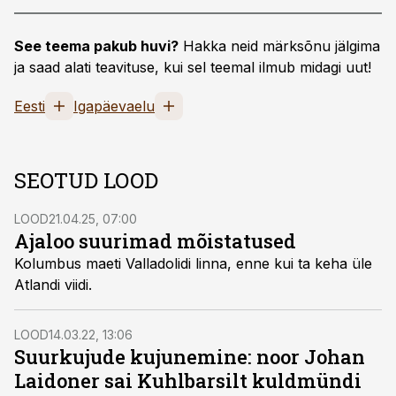
See teema pakub huvi?
Hakka neid märksõnu jälgima
ja saad alati teavituse, kui sel teemal ilmub midagi uut!
Eesti
Igapäevaelu
SEOTUD LOOD
LOOD
21.04.25, 07:00
Ajaloo suurimad mõistatused
Kolumbus maeti Valladolidi linna, enne kui ta keha üle
Atlandi viidi.
LOOD
14.03.22, 13:06
Suurkujude kujunemine: noor Johan
Laidoner sai Kuhlbarsilt kuldmündi