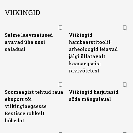
VIIKINGID
Salme laevmatused
Viikingid
avavad üha uusi
hambaarstitoolil:
saladusi
arheoloogid leiavad
jälgi üllatavalt
kaasaegseist
ravivõtetest
Soomaagist tehtud raua
Viikingid harjutasid
eksport tõi
sõda mängulaual
viikingiaegsesse
Eestisse rohkelt
hõbedat