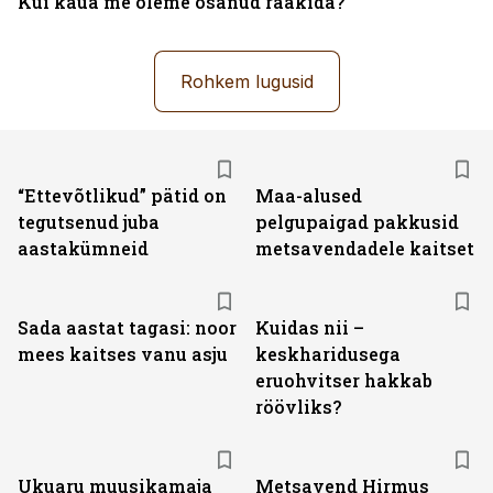
Kui kaua me oleme osanud rääkida?
Rohkem lugusid
“Ettevõtlikud” pätid on
Maa-alused
tegutsenud juba
pelgupaigad pakkusid
aastakümneid
metsavendadele kaitset
Sada aastat tagasi: noor
Kuidas nii –
mees kaitses vanu asju
keskharidusega
eruohvitser hakkab
röövliks?
Ukuaru muusikamaja
Metsavend Hirmus