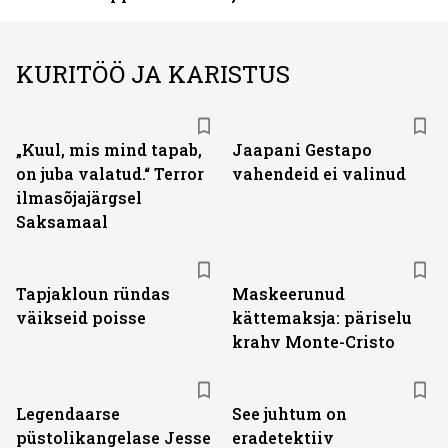
KURITÖÖ JA KARISTUS
„Kuul, mis mind tapab,
Jaapani Gestapo
on juba valatud.“ Terror
vahendeid ei valinud
ilmasõjajärgsel
Saksamaal
Tapjakloun ründas
Maskeerunud
väikseid poisse
kättemaksja: päriselu
krahv Monte-Cristo
Legendaarse
See juhtum on
püstolikangelase Jesse
eradetektiiv