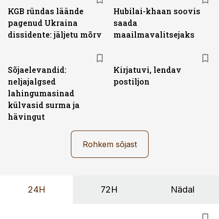
KGB ründas läände
Hubilai-khaan soovis
pagenud Ukraina
saada
dissidente: jäljetu mõrv
maailmavalitsejaks
Sõjaelevandid:
Kirjatuvi, lendav
neljajalgsed
postiljon
lahingumasinad
külvasid surma ja
hävingut
Rohkem sõjast
24H
72H
Nädal