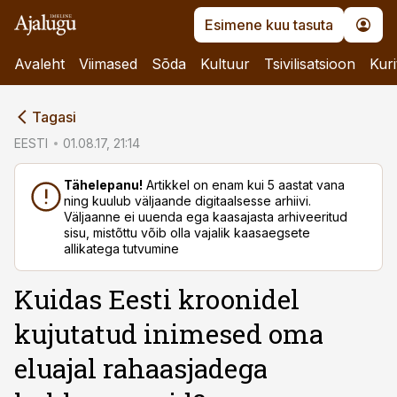
Esimene kuu tasuta
Avaleht
Viimased
Sõda
Kultuur
Tsivilisatsioon
Kuri
cebook
Tagasi
Twitter)
EESTI
01.08.17, 21:14
kedIn
Tähelepanu!
Artikkel on enam kui 5 aastat vana
ning kuulub väljaande digitaalsesse arhiivi.
ail
Väljaanne ei uuenda ega kaasajasta arhiveeritud
sisu, mistõttu võib olla vajalik kaasaegsete
k
allikatega tutvumine
Kuidas Eesti kroonidel
kujutatud inimesed oma
eluajal rahaasjadega