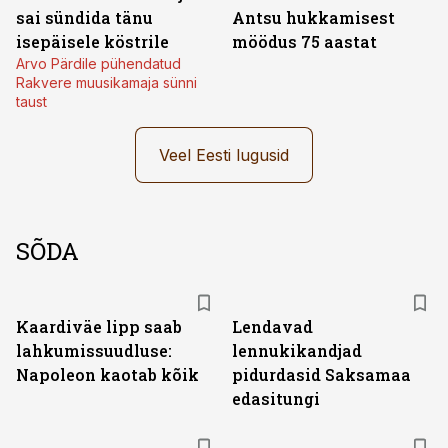
sai sündida tänu
Antsu hukkamisest
isepäisele köstrile
möödus 75 aastat
Arvo Pärdile pühendatud
Rakvere muusikamaja sünni
taust
Veel Eesti lugusid
SÕDA
Kaardiväe lipp saab
Lendavad
lahkumissuudluse:
lennukikandjad
Napoleon kaotab kõik
pidurdasid Saksamaa
edasitungi