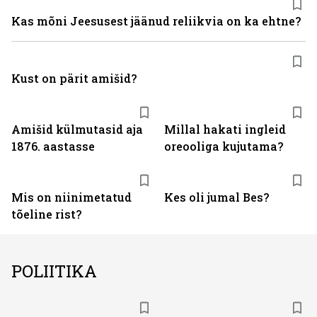
Kas mõni Jeesusest jäänud reliikvia on ka ehtne?
Kust on pärit amišid?
Amišid külmutasid aja
Millal hakati ingleid
1876. aastasse
oreooliga kujutama?
Mis on niinimetatud
Kes oli jumal Bes?
tõeline rist?
POLIITIKA