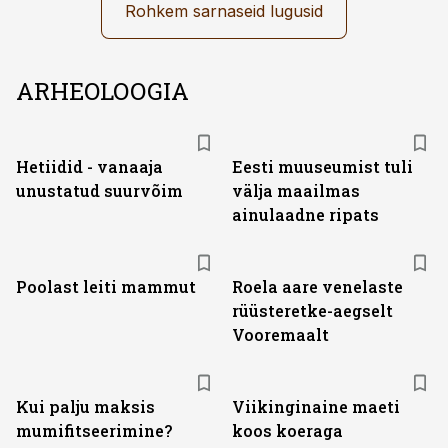
Rohkem sarnaseid lugusid
ARHEOLOOGIA
Hetiidid - vanaaja
Eesti muuseumist tuli
unustatud suurvõim
välja maailmas
ainulaadne ripats
Poolast leiti mammut
Roela aare venelaste
rüüsteretke-aegselt
Vooremaalt
Kui palju maksis
Viikinginaine maeti
mumifitseerimine?
koos koeraga