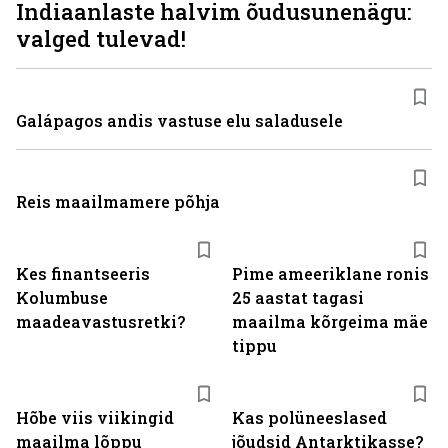
Indiaanlaste halvim õudusunenägu:
valged tulevad!
Galápagos andis vastuse elu saladusele
Reis maailmamere põhja
Kes finantseeris
Pime ameeriklane ronis
Kolumbuse
25 aastat tagasi
maadeavastusretki?
maailma kõrgeima mäe
tippu
Hõbe viis viikingid
Kas polüneeslased
maailma lõppu
jõudsid Antarktikasse?