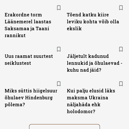
Erakordne torm
Tõend katku kiire
Läänemerel laastas
leviku kohta võib olla
Saksamaa ja Taani
ekslik
rannikut
Uus raamat suurtest
Jäljetult kadunud
seiklustest
lennukid ja õhulaevad -
kuhu nad jäid?
Miks süttis hiigelsuur
Kui palju elusid läks
õhulaev Hindenburg
maksma Ukraina
põlema?
näljahäda ehk
holodomor?