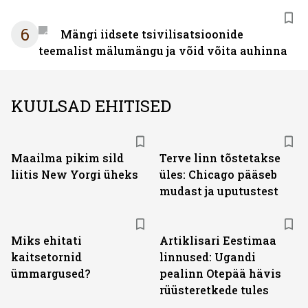
6
Mängi iidsete tsivilisatsioonide
teemalist mälumängu ja võid võita auhinna
KUULSAD EHITISED
Maailma pikim sild
Terve linn tõstetakse
liitis New Yorgi üheks
üles: Chicago pääseb
mudast ja uputustest
Miks ehitati
Artiklisari Eestimaa
kaitsetornid
linnused: Ugandi
ümmargused?
pealinn Otepää hävis
rüüsteretkede tules