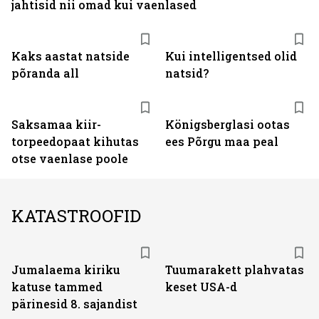
jahtisid nii omad kui vaenlased
Kaks aastat natside
Kui intelligentsed olid
põranda all
natsid?
Saksamaa kiir-
Königsberglasi ootas
torpeedo­paat kihutas
ees Põrgu maa peal
otse vaenlase poole
KATASTROOFID
Jumalaema kiriku
Tuumarakett plahvatas
katuse tammed
keset USA-d
pärinesid 8. sajandist