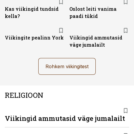
Kas viikingid tundsid
Oslost leiti vanima
kella?
paadi tükid
Viikingite pealinn York
Viikingid ammutasid
väge jumalailt
Rohkem viikingitest
RELIGIOON
Viikingid ammutasid väge jumalailt