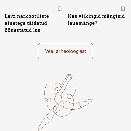
Leiti narkootiliste
Kas viikingid mängisid
ainetega täidetud
lauamänge?
õõnestatud luu
Veel arheoloogiast