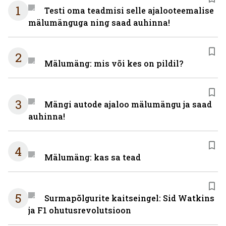
1
Testi oma teadmisi selle ajalooteemalise
mälumänguga ning saad auhinna!
2
Mälumäng: mis või kes on pildil?
3
Mängi autode ajaloo mälumängu ja saad
auhinna!
4
Mälumäng: kas sa tead
5
Surmapõlgurite kaitseingel: Sid Watkins
ja F1 ohutusrevolutsioon