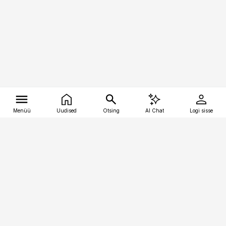
Menüü
Uudised
Otsing
AI Chat
Logi sisse
Vana-Lõuna 39/1, 19094 Tallinn
(+372) 667 0111
tellimiskeskus@aripaev.ee
Telli Imeline Ajalugu
Uudiskiri
Reklaam
Firmast