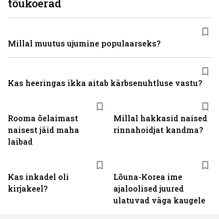
tõukoerad
Millal muutus ujumine populaarseks?
Kas heeringas ikka aitab kärbsenuhtluse vastu?
Rooma õelaimast
Millal hakkasid naised
naisest jäid maha
rinnahoidjat kandma?
laibad
Kas inkadel oli
Lõuna-Korea ime
kirjakeel?
ajaloolised juured
ulatuvad väga kaugele