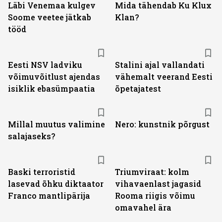
Läbi Venemaa kulgev
Mida tähendab Ku Klux
Soome veetee jätkab
Klan?
tööd
Eesti NSV ladviku
Stalini ajal vallandati
võimuvõitlust ajendas
vähemalt veerand Eesti
isiklik ebasümpaatia
õpetajatest
Millal muutus valimine
Nero: kunstnik põrgust
salajaseks?
Baski terroristid
Triumviraat: kolm
lasevad õhku diktaator
vihavaenlast jagasid
Franco mantlipärija
Rooma riigis võimu
omavahel ära