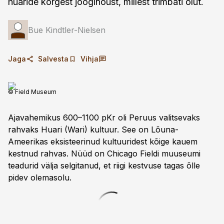
huaride kõrgest jooginõust, millest trimbati õlut.
Bue Kindtler-Nielsen
Jaga
Salvesta
Vihja
© Field Museum
Ajavahemikus 600–1100 pKr oli Peruus valitsevaks
rahvaks Huari (Wari) kultuur. See on Lõuna-
Ameerikas eksisteerinud kultuuridest kõige kauem
kestnud rahvas. Nüüd on Chicago Fieldi muuseumi
teadurid välja selgitanud, et riigi kestvuse tagas õlle
pidev olemasolu.