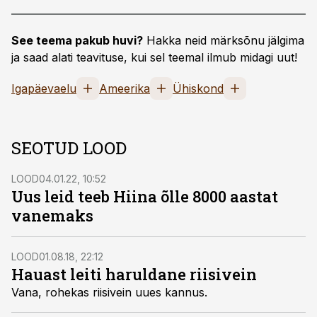
See teema pakub huvi?
Hakka neid märksõnu jälgima
ja saad alati teavituse, kui sel teemal ilmub midagi uut!
Igapäevaelu
Ameerika
Ühiskond
SEOTUD LOOD
LOOD
04.01.22, 10:52
Uus leid teeb Hiina õlle 8000 aastat
vanemaks
LOOD
01.08.18, 22:12
Hauast leiti haruldane riisivein
Vana, rohekas riisivein uues kannus.