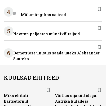
4
Mälumäng: kas sa tead
5
Newton paljastas mündivõltsijaid
6
Demetriose unistus saada uueks Aleksander
Suureks
KUULSAD EHITISED
Miks ehitati
Võitlus orjaküttidega:
kaitsetornid
Aafrika külade ja