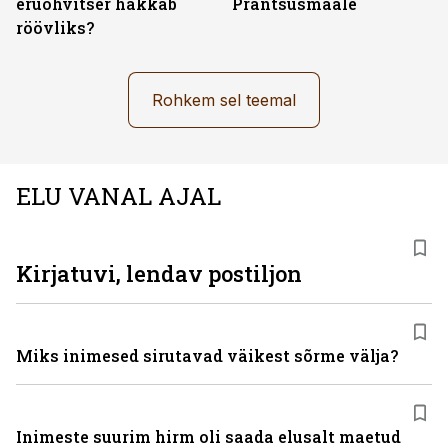
eruohvitser hakkab
Prantsusmaale
röövliks?
Rohkem sel teemal
ELU VANAL AJAL
Kirjatuvi, lendav postiljon
Miks inimesed sirutavad väikest sõrme välja?
Inimeste suurim hirm oli saada elusalt maetud