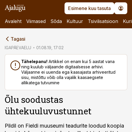
Esimene kuu tasuta
Avaleht
Viimased
Sõda
Kultuur
Tsivilisatsioon
Kuri
cebook
Tagasi
Twitter)
IGAPÄEVAELU
01.08.19, 17:02
kedIn
Tähelepanu!
Artikkel on enam kui 5 aastat vana
ning kuulub väljaande digitaalsesse arhiivi.
ail
Väljaanne ei uuenda ega kaasajasta arhiveeritud
sisu, mistõttu võib olla vajalik kaasaegsete
k
allikatega tutvumine
Õlu soodustas
ühtekuuluvustunnet
Pildil on Fieldi muuseumi teadurite loodud koopia