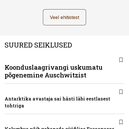
Veel ehitistest
SUURED SEIKLUSED
Koonduslaagrivangi uskumatu
põgenemine Auschwitzist
Antarktika avastaja sai hästi läbi eestlasest
tohtriga
Kolumbus võib vabaneda süüfilise Euroopasse