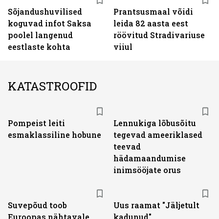
Sõjandushuvilised
Prantsusmaal võidi
koguvad infot Saksa
leida 82 aasta eest
poolel langenud
röövitud Stradivariuse
eestlaste kohta
viiul
KATASTROOFID
Pompeist leiti
Lennukiga lõbusõitu
esmaklassiline hobune
tegevad ameeriklased
teevad
hädamaandumise
inimsööjate orus
Suvepõud toob
Uus raamat "Jäljetult
Euroopas nähtavale
kadunud"