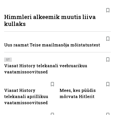
Himmleri alkeemik muutis liiva
kullaks
Uus raamat Teise maailmasõja mõistatustest
ST
Viasat History telekanali veebruarikuu
vaatamissoovitused
ST
Viasat History
Mees, kes püüdis
telekanali aprillikuu
mõrvata Hitlerit
vaatamissoovitused