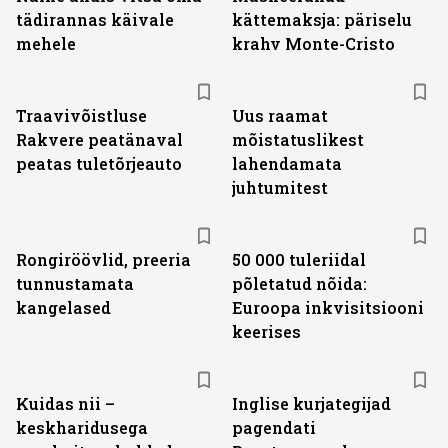
tädirannas käivale
kättemaksja: päriselu
mehele
krahv Monte-Cristo
Traavivõistluse
Uus raamat
Rakvere peatänaval
mõistatuslikest
peatas tuletõrjeauto
lahendamata
juhtumitest
Rongiröövlid, preeria
50 000 tuleriidal
tunnustamata
põletatud nõida:
kangelased
Euroopa inkvisitsiooni
keerises
Kuidas nii –
Inglise kurjategijad
keskharidusega
pagendati