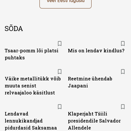
Veel Eesti lugusid
SÕDA
Tsaar-pomm lõi platsi
Mis on lendav kindlus?
puhtaks
Väike metallitükk võib
Reetmine ühendab
muuta senist
Jaapani
relvaajaloo käsitlust
Lendavad
Klaperjaht Tšiili
lennukikandjad
presidendile Salvador
pidurdasid Saksamaa
Allendele