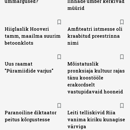
ümmargused?
linnade ümber kerkivad
müürid
Hiiglaslik Hooveri
Amfiteatri istmesse oli
tamm, maailma suurim
kraabitud preestrinna
betoonklots
nimi
Uus raamat
Mõistatuslik
"Püramiidide varjus"
pronksiaja kultuur rajas
tänu koostööle
erakordselt
vastupidavaid hooneid
Paranoiline diktaator
Leiti telliskivid Riia
peitus kõrgustesse
vanima kiriku kunagise
värviga