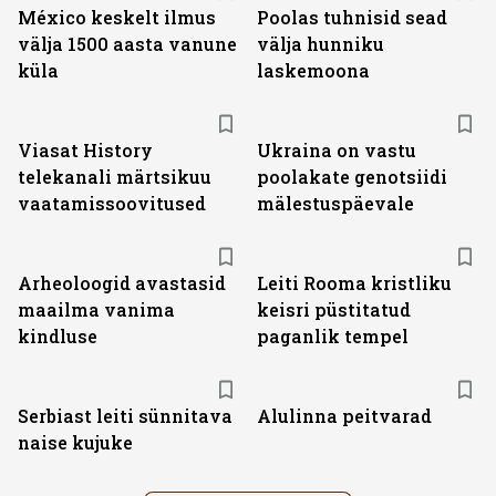
México keskelt ilmus
Poolas tuhnisid sead
välja 1500 aasta vanune
välja hunniku
küla
laskemoona
ST
Viasat History
Ukraina on vastu
telekanali märtsikuu
poolakate genotsiidi
vaatamissoovitused
mälestuspäevale
Arheoloogid avastasid
Leiti Rooma kristliku
maailma vanima
keisri püstitatud
kindluse
paganlik tempel
Serbiast leiti sünnitava
Alulinna peitvarad
naise kujuke