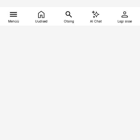
Menüü
Uudised
Otsing
AI Chat
Logi sisse
Vana-Lõuna 39/1, 19094 Tallinn
(+372) 667 0111
tellimiskeskus@aripaev.ee
Telli Imeline Ajalugu
Uudiskiri
Reklaam
Firmast
Sisu kasutamisõigused
Ajakirjaniku
eetikakoodeks
Üldtingimused
Privaatsustingimused
Küpsiste poliitika
KKK