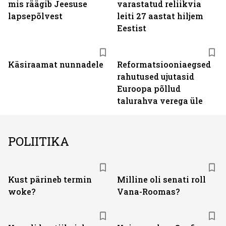
mis räägib Jeesuse
varastatud reliikvia
lapsepõlvest
leiti 27 aastat hiljem
Eestist
Käsiraamat nunnadele
Reformatsiooniaegsed
rahutused ujutasid
Euroopa põllud
talurahva verega üle
POLIITIKA
Kust pärineb termin
Milline oli senati roll
woke?
Vana-Roomas?