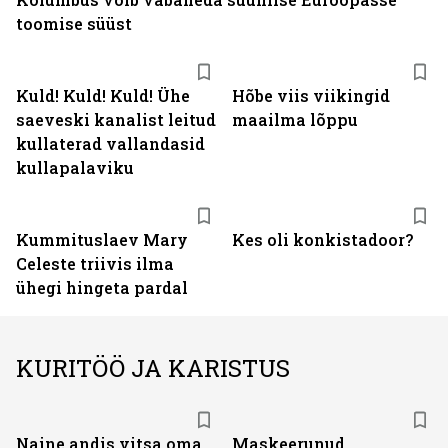
toomise süüst
Kuld! Kuld! Kuld! Ühe
Hõbe viis viikingid
saeveski kanalist leitud
maailma lõppu
kullaterad vallandasid
kullapalaviku
Kummituslaev Mary
Kes oli konkistadoor?
Celeste triivis ilma
ühegi hingeta pardal
KURITÖÖ JA KARISTUS
Naine andis vitsa oma
Maskeerunud