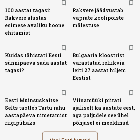
100 aastat tagasi:
Rakvere jäädvustab
Rakvere alustas
vaprate koolipoiste
esimese avaliku hoone
mälestuse
ehitamist
Kuidas tähistati Eesti
Bulgaaria kloostrist
sünnipäeva sada aastat
varastatud reliikvia
tagasi?
leiti 27 aastat hiljem
Eestist
Eesti Muinsuskaitse
Viinamüüki piirati
Selts taotleb Tartu rahu
ajaliselt ka aastate eest,
aastapäeva nimetamist
aga paljudele see ühel
riigipühaks
põhjusel ei meeldinud