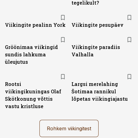
tegelikult?
Viikingite pealinn York
Viikingite pesupäev
Gröönimaa viikingid
Viikingite paradiis
sundis lahkuma
Valhalla
üleujutus
Rootsi
Largsi merelahing
viikingikuningas Olaf
Šotimaa rannikul
Skötkonung võttis
lõpetas viikingiajastu
vastu kristluse
Rohkem viikingitest