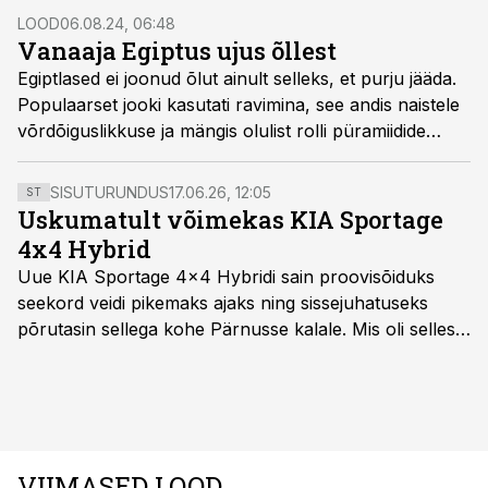
LOOD
06.08.24, 06:48
Vanaaja Egiptus ujus õllest
Egiptlased ei joonud õlut ainult selleks, et purju jääda.
Populaarset jooki kasutati ravimina, see andis naistele
võrdõiguslikkuse ja mängis olulist rolli püramiidide
ehitamisel.
SISUTURUNDUS
17.06.26, 12:05
ST
Uskumatult võimekas KIA Sportage
4x4 Hybrid
Uue KIA Sportage 4x4 Hybridi sain proovisõiduks
seekord veidi pikemaks ajaks ning sissejuhatuseks
põrutasin sellega kohe Pärnusse kalale. Mis oli selles
autos head ja millised olid vead saab teada, kui lugeda
läbi järgnev lugu.
VIIMASED LOOD