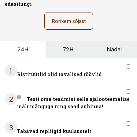
edasitungi
Rohkem sõjast
24H
72H
Nädal
1
Ristirüütlid olid tavalised röövlid
2
Testi oma teadmisi selle ajalooteemalise
mälumänguga ning saad auhinna!
3
Tabavad repliigid kuulsustelt