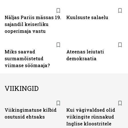
Näljas Pariis mässas 19.
Kuulsuste salaelu
sajandil keiserliku
ooperimaja vastu
Miks saavad
Ateenas leiutati
surmamõistetud
demokraatia
viimase söömaaja?
VIIKINGID
Viikingimatuse kilbid
Kui vägivaldsed olid
osutusid ehtsaks
viikingite rünnakud
Inglise kloostritele