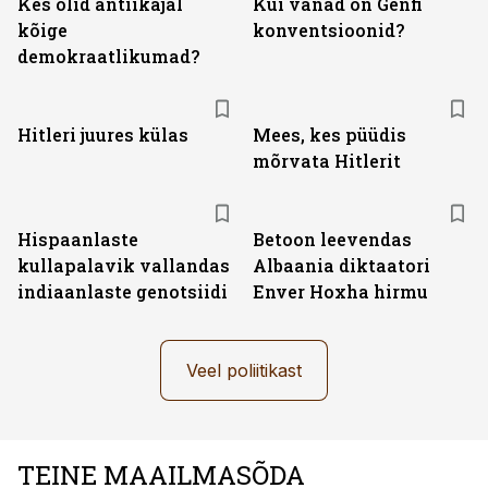
Kes olid antiikajal
Kui vanad on Genfi
kõige
konventsioonid?
demokraatlikumad?
Hitleri juures külas
Mees, kes püüdis
mõrvata Hitlerit
Hispaanlaste
Betoon leevendas
kullapalavik vallandas
Albaania diktaatori
indiaanlaste genotsiidi
Enver Hoxha hirmu
Veel poliitikast
TEINE MAAILMASÕDA