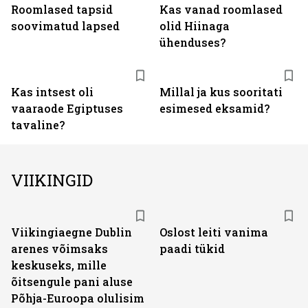
Roomlased tapsid
Kas vanad roomlased
soovimatud lapsed
olid Hiinaga
ühenduses?
Kas intsest oli
Millal ja kus sooritati
vaaraode Egiptuses
esimesed eksamid?
tavaline?
VIIKINGID
Viikingiaegne Dublin
Oslost leiti vanima
arenes võimsaks
paadi tükid
keskuseks, mille
õitsengule pani aluse
Põhja-Euroopa olulisim