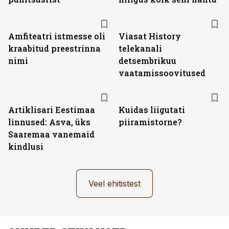
ST
Amfiteatri istmesse oli
Viasat History
kraabitud preestrinna
telekanali
nimi
detsembrikuu
vaatamissoovitused
Artiklisari Eestimaa
Kuidas liigutati
linnused: Asva, üks
piiramistorne?
Saaremaa vanemaid
kindlusi
Veel ehitistest