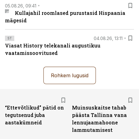
05.08.26, 09:41
Kullajahil roomlased purustasid Hispaania
mägesid
04.08.26, 13:11
ST
Viasat History telekanali augustikuu
vaatamissoovitused
Rohkem lugusid
“Ettevõtlikud” pätid on
Muinsuskaitse tahab
tegutsenud juba
päästa Tallinna vana
aastakümneid
lennujaamahoone
lammutamisest