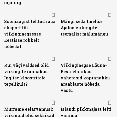
orjaturg
Soomaagist tehtud raua
Mängi seda Imelise
eksport tõi
Ajaloo viikingite-
viikingiaegsesse
teemalist mälumängu
Eestisse rohkelt
hõbedat
Kui vägivaldsed olid
Viikingiaegse Lõuna-
viikingite rünnakud
Eesti elanikud
Inglise kloostritele
vahetasid kopranahku
tegelikult?
araablaste hõbeda
vastu
Murrame eelarvamusi:
Islandi pikkmajast leiti
viikingid olid seksikad
vanima