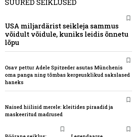
SUURED SEIKLUSED
USA miljardärist seikleja sammus
võidult võidule, kuniks leidis õnnetu
lõpu
Osav pettur Adele Spitzeder asutas Münchenis
oma panga ning tõmbas kergeusklikud sakslased
haneks
Naised hiilisid merele: kleitides piraadid ja
maskeeritud madrused
Pöörane seiklus:
Legendaarse