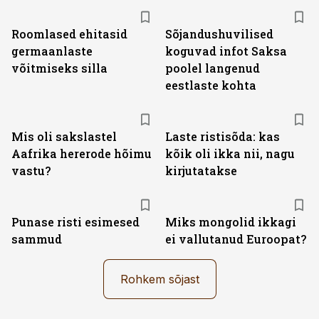
Roomlased ehitasid
Sõjandushuvilised
germaanlaste
koguvad infot Saksa
võitmiseks silla
poolel langenud
eestlaste kohta
Mis oli sakslastel
Laste ristisõda: kas
Aafrika hererode hõimu
kõik oli ikka nii, nagu
vastu?
kirjutatakse
Punase risti esimesed
Miks mongolid ikkagi
sammud
ei vallutanud Euroopat?
Rohkem sõjast