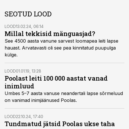
SEOTUD LOOD
LOOD
13.02.24, 06:14
Millal tekkisid mänguasjad?
See 4500 aasta vanune sarvest loomapea leiti lapse
hauast. Arvatavasti oli see pea kinnitatud puupulga
külge.
LOOD
01.01.19, 13:28
Poolast leiti 100 000 aastat vanad
inimluud
Umbes 5–7 aasta vanuse neandertali lapse sõrmeluud
on vanimad inimjäänused Poolas.
LOOD
22.10.24, 17:40
Tundmatud jätsid Poolas ukse taha