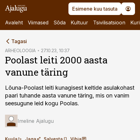
Esimene kuu tasuta
Avaleht
Viimased
Sõda
Kultuur
Tsivilisatsioon
Kuri
cebook
Tagasi
Twitter)
ARHEOLOOGIA
27.10.23, 10:37
Poolast leiti 2000 aasta
kedIn
vanune täring
ail
k
Lõuna-Poolast leiti kunagisest keltide asulakohast
paari tuhande aasta vanune täring, mis on vanim
seesugune leid kogu Poolas.
Imeline Ajalugu
Kuula
Jaga
Salvesta
Vihja