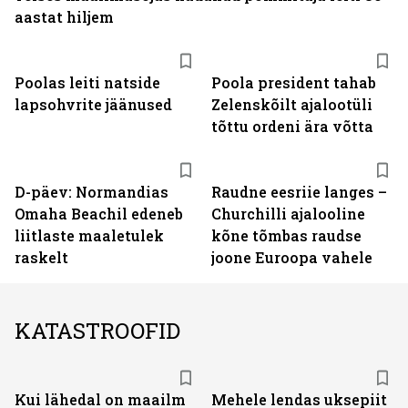
aastat hiljem
Poolas leiti natside
Poola president tahab
lapsohvrite jäänused
Zelenskõilt ajalootüli
tõttu ordeni ära võtta
D-päev: Normandias
Raudne eesriie langes –
Omaha Beachil edeneb
Churchilli ajalooline
liitlaste maaletulek
kõne tõmbas raudse
raskelt
joone Euroopa vahele
KATASTROOFID
Kui lähedal on maailm
Mehele lendas uksepiit