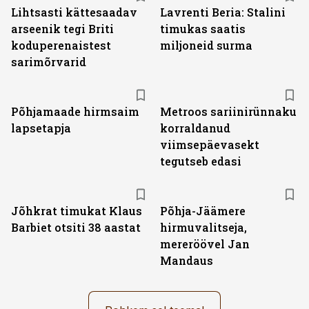
Lihtsasti kättesaadav
Lavrenti Beria: Stalini
arseenik tegi Briti
timukas saatis
koduperenaistest
miljoneid surma
sarimõrvarid
Põhjamaade hirmsaim
Metroos sariinirünnaku
lapsetapja
korraldanud
viimsepäevasekt
tegutseb edasi
Jõhkrat timukat Klaus
Põhja-Jäämere
Barbiet otsiti 38 aastat
hirmuvalitseja,
mereröövel Jan
Mandaus