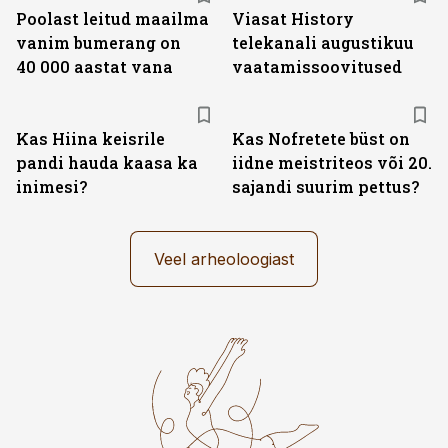
Poolast leitud maailma
Viasat History
vanim bumerang on
telekanali augustikuu
40 000 aastat vana
vaatamissoovitused
Kas Hiina keisrile
Kas Nofretete büst on
pandi hauda kaasa ka
iidne meistriteos või 20.
inimesi?
sajandi suurim pettus?
Veel arheoloogiast