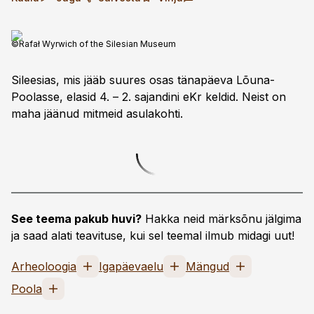
©Rafał Wyrwich of the Silesian Museum
Sileesias, mis jääb suures osas tänapäeva Lõuna-
Poolasse, elasid 4. – 2. sajandini eKr keldid. Neist on
maha jäänud mitmeid asulakohti.
See teema pakub huvi?
Hakka neid märksõnu jälgima
ja saad alati teavituse, kui sel teemal ilmub midagi uut!
Arheoloogia
Igapäevaelu
Mängud
Poola