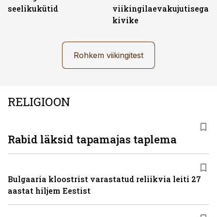
seelikukütid
viikingilaevakujutisega
kivike
Rohkem viikingitest
RELIGIOON
Rabid läksid tapamajas taplema
Bulgaaria kloostrist varastatud reliikvia leiti 27
aastat hiljem Eestist