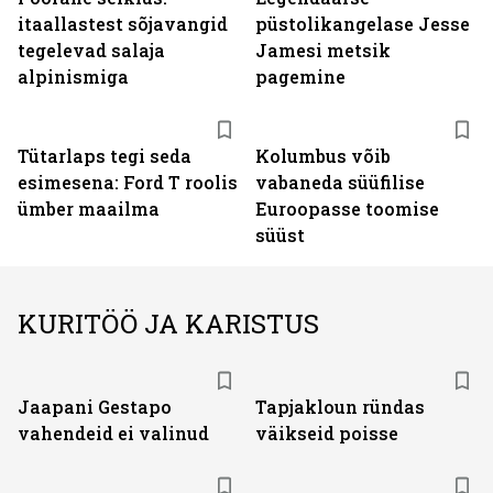
itaallastest sõjavangid
püstolikangelase Jesse
tegelevad salaja
Jamesi metsik
alpinismiga
pagemine
Tütarlaps tegi seda
Kolumbus võib
esimesena: Ford T roolis
vabaneda süüfilise
ümber maailma
Euroopasse toomise
süüst
KURITÖÖ JA KARISTUS
Jaapani Gestapo
Tapjakloun ründas
vahendeid ei valinud
väikseid poisse