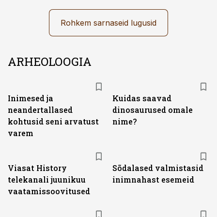
Rohkem sarnaseid lugusid
ARHEOLOOGIA
Inimesed ja
Kuidas saavad
neandertallased
dinosaurused omale
kohtusid seni arvatust
nime?
varem
ST
Viasat History
Sõdalased valmistasid
telekanali juunikuu
inimnahast esemeid
vaatamissoovitused
ST