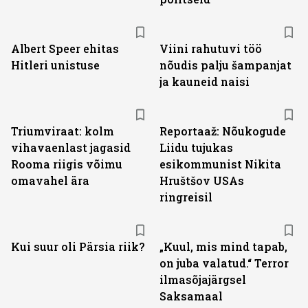
Albert Speer ehitas
Viini rahutuvi töö
Hitleri unistuse
nõudis palju šampanjat
ja kauneid naisi
Triumviraat: kolm
Reportaaž: Nõukogude
vihavaenlast jagasid
Liidu tujukas
Rooma riigis võimu
esikommunist Nikita
omavahel ära
Hruštšov USAs
ringreisil
Kui suur oli Pärsia riik?
„Kuul, mis mind tapab,
on juba valatud.“ Terror
ilmasõjajärgsel
Saksamaal