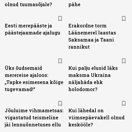
olnud tuumasõjale?
pähe
Eesti merepääste ja
Erakordne torm
päästejaamade ajalugu
Läänemerel laastas
Saksamaa ja Taani
rannikut
Üks õudsemaid
Kui palju elusid läks
merereise ajaloos:
maksma Ukraina
„Tapke esimesena kõige
näljahäda ehk
tugevamad!“
holodomor?
Jõuluime vihmametsas:
Kui lähedal on
vigastatud teismeline
viimsepäevakell olnud
jäi lennuõnnetuses ellu
keskööle?