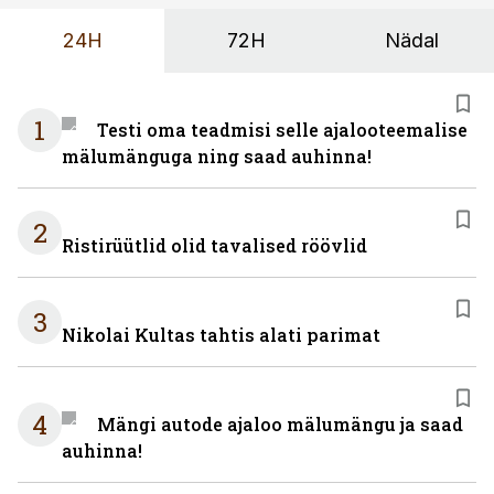
24H
72H
Nädal
1
Testi oma teadmisi selle ajalooteemalise
mälumänguga ning saad auhinna!
2
Ristirüütlid olid tavalised röövlid
3
Nikolai Kultas tahtis alati parimat
4
Mängi autode ajaloo mälumängu ja saad
auhinna!