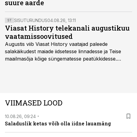
suure aarde
SISUTURUNDUS
04.08.26, 13:11
ST
Viasat History telekanali augustikuu
vaatamissoovitused
Augustis viib Viasat History vaatajad paleede
salakäikudest maiade iidsetesse linnadesse ja Teise
maailmasõja kõige süngematesse peatükkidesse.
Kuninglike dünastiate intriigid, värsked arheoloogilised
avastused ning seni nägemata kaadrid Kolmanda riigi
argielust avavad ajaloo tuntud sündmused täiesti uuest
vaatenurgast. Viasat History on saadaval kõikide Eesti
teleoperaatorite kaudu. Tutvu telekavaga:
VIIMASED LOOD
viasathistory.eu/ee
10.08.26, 09:24
Saladuslik ketas võib olla iidne lauamäng