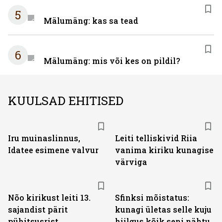
5
Mälumäng: kas sa tead
6
Mälumäng: mis või kes on pildil?
KUULSAD EHITISED
Iru muinaslinnus,
Leiti telliskivid Riia
Idatee esimene valvur
vanima kiriku kunagise
värviga
Nõo kirikust leiti 13.
Sfinksi mõistatus:
sajandist pärit
kunagi ületas selle kuju
pühitsusrist
hiilgus kõik seni nähtu