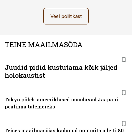
Veel poliitikast
TEINE MAAILMASÕDA
Juudid pidid kustutama kõik jäljed
holokaustist
Tokyo põleb: ameeriklased muudavad Jaapani
pealinna tulemereks
Teises maailmasõjas kadunud pommitaja leiti 80