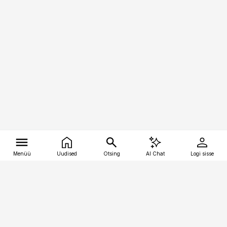
Menüü
Uudised
Otsing
AI Chat
Logi sisse
Vana-Lõuna 39/1, 19094 Tallinn
(+372) 667 0111