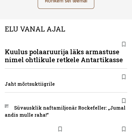
Rohkem sel teemal
ELU VANAL AJAL
Kuulus polaaruurija läks armastuse
nimel ohtlikule retkele Antartikasse
Jaht mõrtsuktiigrile
Süvausklik naftamiljonär Rockefeller: „Jumal
andis mulle raha!“