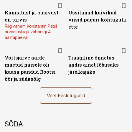
Kannatust ja püsivust
Ussitanud kuivikud
on tarvis
viisid pagari kohtukulli
Riigivanem Konstantin Pätsi
ette
arvamuslugu vabariigi 4.
aastapäeval
Võrtsjärve äärde
Traagiline õnnetus
maetud naisele oli
andis ainet lõbusaks
kaasa pandud Rootsi
järelkajaks
öör ja südasõlg
Veel Eesti lugusid
SÕDA