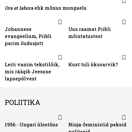
Ora et labora
ehk mõnus mungaelu
Johannese
Uus raamat Piibli
evangeelium, Piibli
mõistatustest
parim õudusjutt
Leiti vanim tekstilõik,
Kust tuli ükssarvik?
mis räägib Jeesuse
lapsepõlvest
POLIITIKA
1956 - Ungari ülestõus
Ninja-feministid peksid
politseid