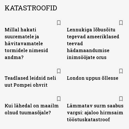
KATASTROOFID
Millal hakati
Lennukiga lõbusõitu
suurematele ja
tegevad ameeriklased
hävitavamatele
teevad
tormidele nimesid
hädamaandumise
andma?
inimsööjate orus
Teadlased leidsid neli
London uppus õllesse
uut Pompei ohvrit
Kui lähedal on maailm
Lämmatav surm saabus
olnud tuumasõjale?
vargsi: ajaloo hirmsaim
tööstuskatastroof