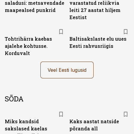
saladusi: metsavendade
varastatud reliikvia
maapealsed punkrid
leiti 27 aastat hiljem
Eestist
Tohtrihärra kaebas
Baltisakslaste elu uues
ajalehe kohtusse.
Eesti rahvusriigis
Korduvalt
Veel Eesti lugusid
SÕDA
Miks kandsid
Kaks aastat natside
sakslased kaelas
põranda all