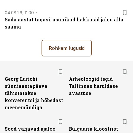
04.08.26, 11:00
Sada aastat tagasi: asunikud hakkasid jalgu alla
saama
Rohkem lugusid
Georg Lurichi
Arheoloogid tegid
sünniaastapäeva
Tallinnas haruldase
tähistatakse
avastuse
konverentsi ja hõbedast
meenemündiga
Sood varjavad ajaloo
Bulgaaria kloostrist