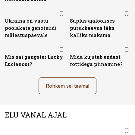
Ukraina on vastu
Suplus ajaloolises
poolakate genotsiidi
purskkaevus läks
mälestuspäevale
kalliks maksma
Mis sai gangster Lucky
Mida kujutab endast
Lucianost?
rottidega piinamine?
Rohkem sel teemal
ELU VANAL AJAL