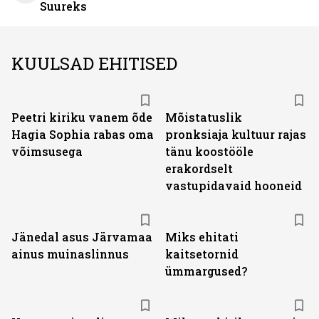
Suureks
KUULSAD EHITISED
Peetri kiriku vanem õde
Mõistatuslik
Hagia Sophia rabas oma
pronksiaja kultuur rajas
võimsusega
tänu koostööle
erakordselt
vastupidavaid hooneid
Jänedal asus Järvamaa
Miks ehitati
ainus muinaslinnus
kaitsetornid
ümmargused?