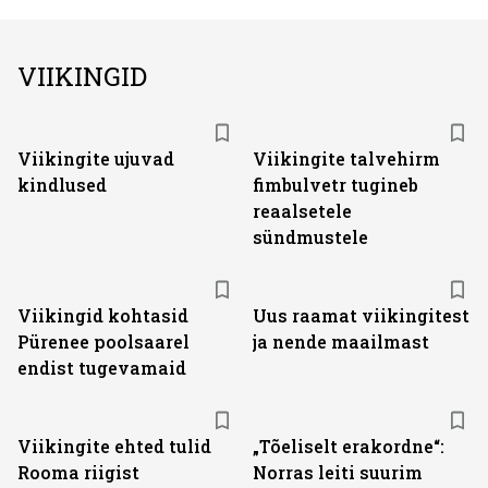
VIIKINGID
Viikingite ujuvad
Viikingite talvehirm
kindlused
fimbulvetr tugineb
reaalsetele
sündmustele
Viikingid kohtasid
Uus raamat viikingitest
Pürenee poolsaarel
ja nende maailmast
endist tugevamaid
Viikingite ehted tulid
„Tõeliselt erakordne“:
Rooma riigist
Norras leiti suurim