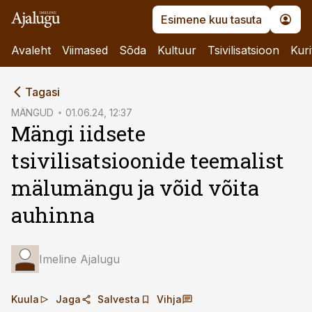
Esimene kuu tasuta
Avaleht
Viimased
Sõda
Kultuur
Tsivilisatsioon
Kuri
cebook
Tagasi
Twitter)
MÄNGUD
01.06.24, 12:37
Mängi iidsete
kedIn
tsivilisatsioonide teemalist
ail
mälumängu ja võid võita
k
auhinna
Imeline Ajalugu
Kuula
Jaga
Salvesta
Vihja