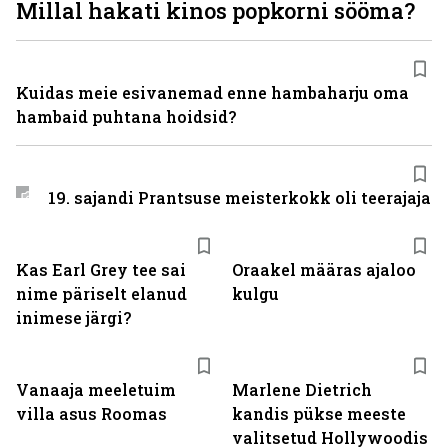
Millal hakati kinos popkorni sööma?
Kuidas meie esivanemad enne hambaharju oma
hambaid puhtana hoidsid?
19. sajandi Prantsuse meisterkokk oli teerajaja
Kas Earl Grey tee sai
Oraakel määras ajaloo
nime päriselt elanud
kulgu
inimese järgi?
Vanaaja meeletuim
Marlene Dietrich
villa asus Roomas
kandis pükse meeste
valitsetud Hollywoodis