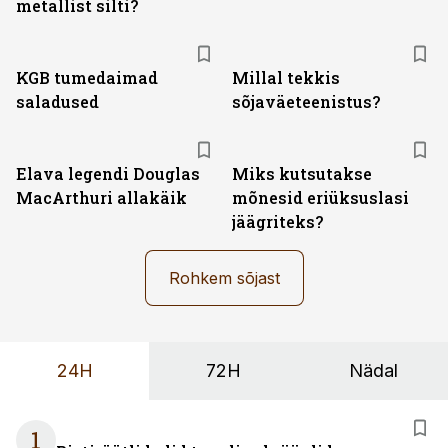
metallist silti?
KGB tumedaimad
Millal tekkis
saladused
sõjaväeteenistus?
Elava legendi Douglas
Miks kutsutakse
MacArthuri allakäik
mõnesid eriüksuslasi
jäägriteks?
Rohkem sõjast
24H
72H
Nädal
1