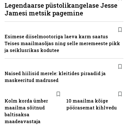
Legendaarse püstolikangelase Jesse
Jamesi metsik pagemine
Esimese diiselmootoriga laeva karm saatus
Teises maailmasõjas ning selle meremeeste pikk
ja seiklusrikas kodutee
Naised hiilisid merele: kleitides piraadid ja
maskeeritud madrused
Kolm korda ümber
10 maailma kõige
maailma sõitnud
pöörasemat kihlvedu
baltisaksa
maadeavastaja