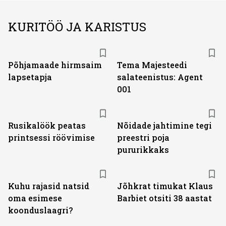
KURITÖÖ JA KARISTUS
Põhjamaade hirmsaim
Tema Majesteedi
lapsetapja
salateenistus: Agent
001
Rusikalöök peatas
Nõidade jahtimine tegi
printsessi röövimise
preestri poja
pururikkaks
Kuhu rajasid natsid
Jõhkrat timukat Klaus
oma esimese
Barbiet otsiti 38 aastat
koonduslaagri?