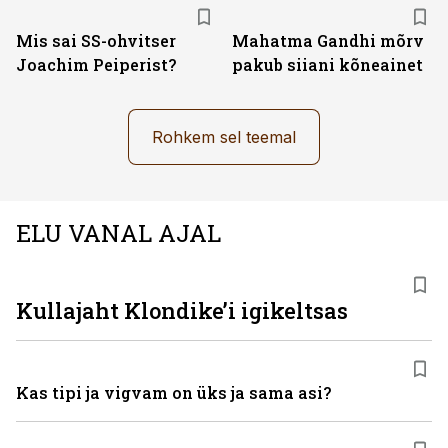
Mis sai SS-ohvitser
Mahatma Gandhi mõrv
Joachim Peiperist?
pakub siiani kõneainet
Rohkem sel teemal
ELU VANAL AJAL
Kullajaht Klondike’i igikeltsas
Kas tipi ja vigvam on üks ja sama asi?