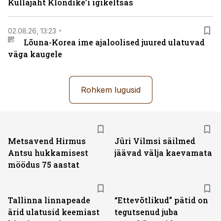
Kullajaht Klondike’i igikeltsas
02.08.26, 13:23
Lõuna-Korea ime ajaloolised juured ulatuvad
väga kaugele
Rohkem lugusid
Metsavend Hirmus
Jüri Vilmsi säilmed
Antsu hukkamisest
jäävad välja kaevamata
möödus 75 aastat
Tallinna linnapeade
“Ettevõtlikud” pätid on
ärid ulatusid keemiast
tegutsenud juba