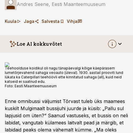
Andres Seene, Eesti Maanteemuuseum
Kuula
Jaga
Salvesta
Vihja
Loe AI kokkuvõtet
Teehoolduse koidikul oli nagu tänapäevalgi kõige käepärasem
lumetõrjevahend sahaga veoauto (üleval). 1930. aastail prooviti lund
lükata ka Caterpillari teehöövli ette kinnitatud sahaga (all), kuid neid
katseid ei saatnud edu.
Foto:
Eesti Maanteemuuseum
Enne omnibussi väljumist Tõrvast tuleb üks maamees
kuskilt Mulgimaalt bussijuhi juurde ja küsib: „Pallu sul
lapjusid om üten?“ Saanud vastuseks, et bussis on neli
labidat, vangutab külamees laitvalt pead ja märgib, et
labidaid peaks olema vähemalt kümme. „Ma oleks