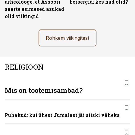
arheolooge, et Assoori
bersergid: kes nad olid?
saarte esimesed asukad
olid viikingid
Rohkem viikingitest
RELIGIOON
Mis on tootemisambad?
Pühakud: kui ühest Jumalast jäi siiski väheks