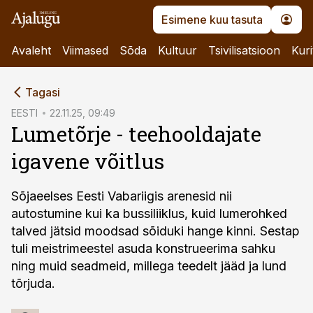
Esimene kuu tasuta
Avaleht
Viimased
Sõda
Kultuur
Tsivilisatsioon
Kuri
cebook
Tagasi
Twitter)
EESTI
22.11.25, 09:49
Lumetõrje - teehooldajate
kedIn
igavene võitlus
ail
k
Sõjaeelses Eesti Vabariigis arenesid nii
autostumine kui ka bussiliiklus, kuid lume­rohked
talved jätsid moodsad sõiduki hange kinni. Sestap
tuli meistrimeestel asuda konstrueerima sahku
ning muid seadmeid, millega teedelt jääd ja lund
tõrjuda.