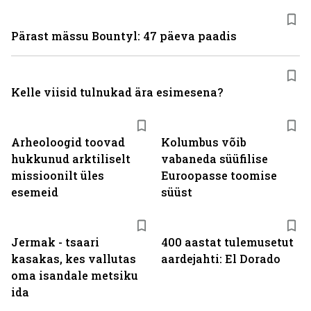
Pärast mässu Bountyl: 47 päeva paadis
Kelle viisid tulnukad ära esimesena?
Arheoloogid toovad
Kolumbus võib
hukkunud arktiliselt
vabaneda süüfilise
missioonilt üles
Euroopasse toomise
esemeid
süüst
Jermak - tsaari
400 aastat tulemusetut
kasakas, kes vallutas
aardejahti: El Dorado
oma isandale metsiku
ida