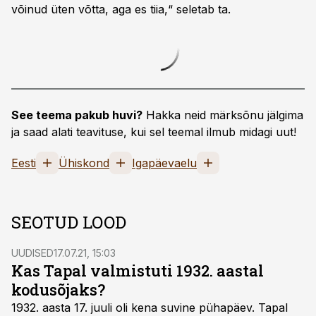
võinud üten võtta, aga es tiia,“ seletab ta.
See teema pakub huvi?
Hakka neid märksõnu jälgima
ja saad alati teavituse, kui sel teemal ilmub midagi uut!
Eesti
Ühiskond
Igapäevaelu
SEOTUD LOOD
UUDISED
17.07.21, 15:03
Kas Tapal valmistuti 1932. aastal
kodusõjaks?
1932. aasta 17. juuli oli kena suvine pühapäev. Tapal