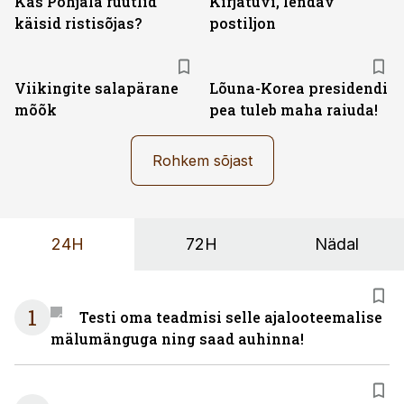
Kas Põhjala rüütlid
Kirjatuvi, lendav
käisid ristisõjas?
postiljon
Viikingite salapärane
Lõuna-Korea presidendi
mõõk
pea tuleb maha raiuda!
Rohkem sõjast
24H
72H
Nädal
1
Testi oma teadmisi selle ajalooteemalise
mälumänguga ning saad auhinna!