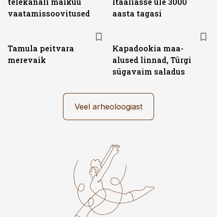
telekanali maikuu
Itaaliasse üle 3000
vaatamissoovitused
aasta tagasi
Tamula peitvara
Kapadookia maa-
merevaik
alused linnad, Türgi
sügavaim saladus
Veel arheoloogiast