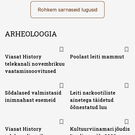
Rohkem sarnaseid lugusid
ARHEOLOOGIA
ST
Viasat History
Poolast leiti mammut
telekanali novembrikuu
vaatamissoovitused
Sõdalased valmistasid
Leiti narkootiliste
inimnahast esemeid
ainetega täidetud
õõnestatud luu
ST
Viasat History
Kultuurviinamari jõudis