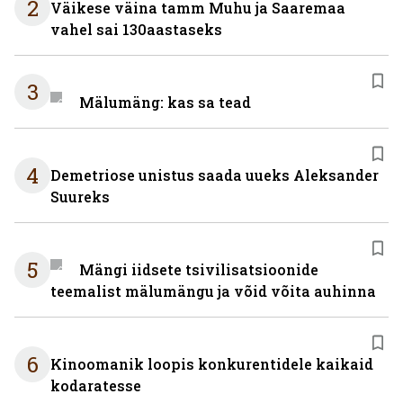
2
Väikese väina tamm Muhu ja Saaremaa
vahel sai 130aastaseks
3
Mälumäng: kas sa tead
4
Demetriose unistus saada uueks Aleksander
Suureks
5
Mängi iidsete tsivilisatsioonide
teemalist mälumängu ja võid võita auhinna
6
Kinoomanik loopis konkurentidele kaikaid
kodaratesse