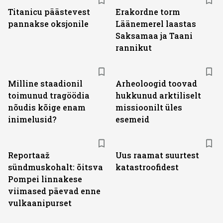
Titanicu päästevest
Erakordne torm
pannakse oksjonile
Läänemerel laastas
Saksamaa ja Taani
rannikut
Milline staadionil
Arheoloogid toovad
toimunud tragöödia
hukkunud arktiliselt
nõudis kõige enam
missioonilt üles
inimelusid?
esemeid
Reportaaž
Uus raamat suurtest
sündmuskohalt: õitsva
katastroofidest
Pompei linnakese
viimased päevad enne
vulkaanipurset