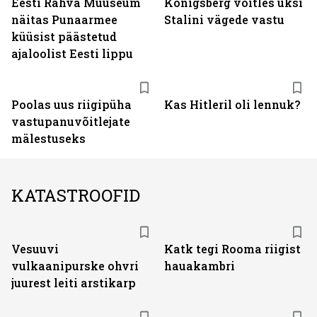
Eesti Rahva Muuseum
Königsberg võitles üksi
näitas Punaarmee
Stalini vägede vastu
küüsist päästetud
ajaloolist Eesti lippu
Poolas uus riigipüha
Kas Hitleril oli lennuk?
vastupanuvõitlejate
mälestuseks
KATASTROOFID
Vesuuvi
Katk tegi Rooma riigist
vulkaanipurske ohvri
hauakambri
juurest leiti arstikarp