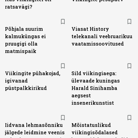
ratsavägi?
ST
Põhjala suurim
Viasat History
kalmuküngas ei
telekanali veebruarikuu
pruugigi olla
vaatamissoovitused
matmispaik
Viikingite pühakojad,
Sild viikingiaega:
igivanad
ülevaade kuningas
püstpalkkirikud
Harald Sinihamba
aegsest
insenerikunstist
Iidvana lehmasõnniku
Mõistatuslikud
jälgede leidmine veenis
viikingisõdalased