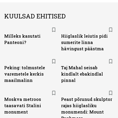
KUULSAD EHITISED
Milleks kasutati
Hiiglaslik leiutis pidi
Panteoni?
sumerite linna
hävingust päästma
Peking: tolmustele
Taj Mahal seisab
varemetele kerkis
kindlalt ebakindlal
maailmalinn
pinnal
Moskva metroos
Peast põrunud skulptor
taasavati Stalini
rajas hiiglasliku
monument
monumendi: Mount