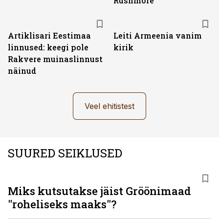
Rushmore
Artiklisari Eestimaa
Leiti Armeenia vanim
linnused: keegi pole
kirik
Rakvere muinaslinnust
näinud
Veel ehitistest
SUURED SEIKLUSED
Miks kutsutakse jäist Gröönimaad
"roheliseks maaks"?