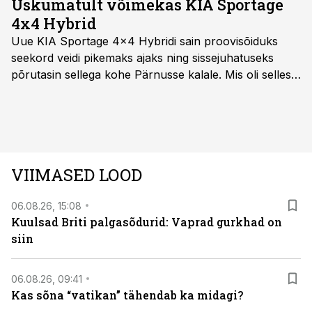
Uskumatult võimekas KIA Sportage
4x4 Hybrid
Uue KIA Sportage 4x4 Hybridi sain proovisõiduks
seekord veidi pikemaks ajaks ning sissejuhatuseks
põrutasin sellega kohe Pärnusse kalale. Mis oli selles
autos head ja millised olid vead saab teada, kui lugeda
läbi järgnev lugu.
VIIMASED LOOD
06.08.26, 15:08
Kuulsad Briti palgasõdurid: Vaprad gurkhad on
siin
06.08.26, 09:41
Kas sõna “vatikan” tähendab ka midagi?