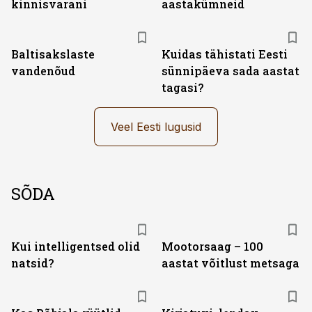
kinnisvarani
aastakümneid
Baltisakslaste
Kuidas tähistati Eesti
vandenõud
sünnipäeva sada aastat
tagasi?
Veel Eesti lugusid
SÕDA
Kui intelligentsed olid
Mootorsaag – 100
natsid?
aastat võitlust metsaga