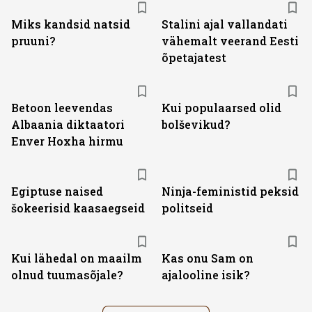
Miks kandsid natsid
Stalini ajal vallandati
pruuni?
vähemalt veerand Eesti
õpetajatest
Betoon leevendas
Kui populaarsed olid
Albaania diktaatori
bolševikud?
Enver Hoxha hirmu
Egiptuse naised
Ninja-feministid peksid
šokeerisid kaasaegseid
politseid
Kui lähedal on maailm
Kas onu Sam on
olnud tuumasõjale?
ajalooline isik?