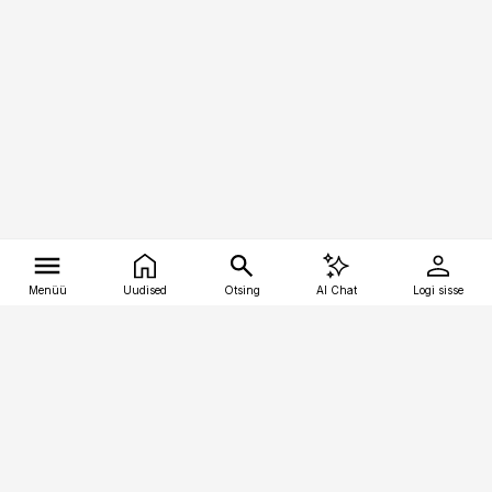
Menüü
Uudised
Otsing
AI Chat
Logi sisse
Vana-Lõuna 39/1, 19094 Tallinn
(+372) 667 0111
tellimiskeskus@aripaev.ee