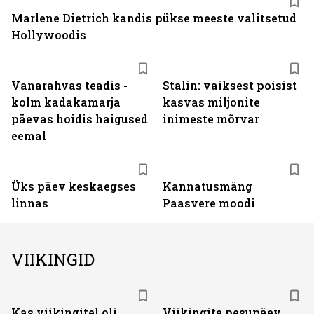
Marlene Dietrich kandis pükse meeste valitsetud
Hollywoodis
Vanarahvas teadis -
Stalin: vaiksest poisist
kolm kadakamarja
kasvas miljonite
päevas hoidis haigused
inimeste mõrvar
eemal
Üks päev keskaegses
Kannatusmäng
linnas
Paasvere moodi
VIIKINGID
Kas viikingitel oli
Viikingite pesupäev