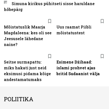
Simuna kirikus pühitseti sisse haruldane
hõbepärg
Mõistatuslik Maarja
Uus raamat Piibli
Magdaleena: kes oli see
mõistatustest
Jeesusele lähedane
naine?
Seitse surmapattu:
Esimene Džihaad:
miks hakati just neid
islami prohvet ajas
eksimusi pidama kõige
britid Sudaanist välja
andestamatumaks
POLIITIKA