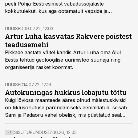
peeti Põhja-Eesti esimest vabadussõjalaste
kokkutulekut, kus aga ootamatult vapside ja
sotsialistide vahel lööminguks läks.
UUDISED
09.07.22, 12:03
Artur Luha kasvatas Rakvere poistest
teadusemehi
Pikkade aastate vältel kandis Artur Luha oma õlul
Eestis tehtud geoloogilise uurimistöö suunaja ning
organiseerija rasket koormat.
UUDISED
14.07.22, 12:16
Autokuningas hukkus lobajutu tõttu
Kuigi lõviosa maanteede ääres olnud mälestuskivisid
on liiklusohutuse parendamiseks eemaldatud, seisab
Sämi ja Padaoru vahel obelisk, mis püstitatud seal
hukkunud kunagise Eesti autokuninga Hans Vinnali
mälestuseks.
SISUTURUNDUS
17.06.26, 12:05
ST