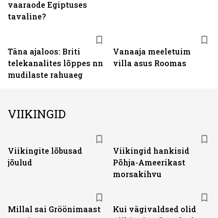
vaaraode Egiptuses
tavaline?
Täna ajaloos: Briti
Vanaaja meeletuim
telekanalites lõppes nn
villa asus Roomas
mudilaste rahuaeg
VIIKINGID
Viikingite lõbusad
Viikingid hankisid
jõulud
Põhja-Ameerikast
morsakihvu
Millal sai Gröönimaast
Kui vägivaldsed olid