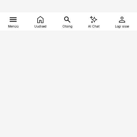
Menüü
Uudised
Otsing
AI Chat
Logi sisse
Vana-Lõuna 39/1, 19094 Tallinn
(+372) 667 0111
tellimiskeskus@aripaev.ee
Telli Imeline Ajalugu
Uudiskiri
Reklaam
Firmast
Sisu kasutamisõigused
Ajakirjaniku
eetikakoodeks
Üldtingimused
Privaatsustingimused
Küpsiste poliitika
KKK