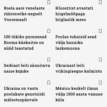
Roela aare venelaste
Kloostrist avastati
rüüsteretke-aegselt
hiigelmõõgaga
Vooremaalt
hiiglaslik mees
100 tükiks purunenud
Poolas tuhnisid sead
Rooma käekaitse on
välja hunniku
nüüd taastatud
laskemoona
Serbiast leiti sünnitava
Ukrainast leiti
naise kujuke
viikingiaegne kalmistu
Ukraina on vastu
México keskelt ilmus
poolakate genotsiidi
välja 1500 aasta vanune
mälestuspäevale
küla