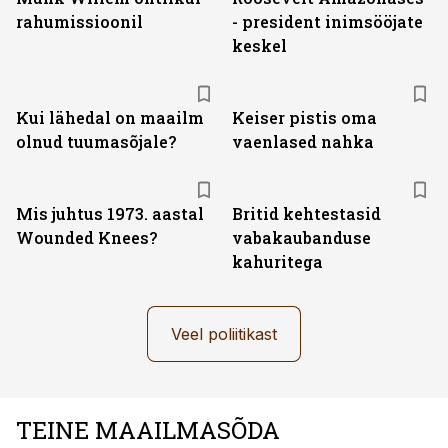
rahumissioonil
- president inimsööjate
keskel
Kui lähedal on maailm
Keiser pistis oma
olnud tuumasõjale?
vaenlased nahka
Mis juhtus 1973. aastal
Britid kehtestasid
Wounded Knees?
vabakaubanduse
kahuritega
Veel poliitikast
TEINE MAAILMASÕDA