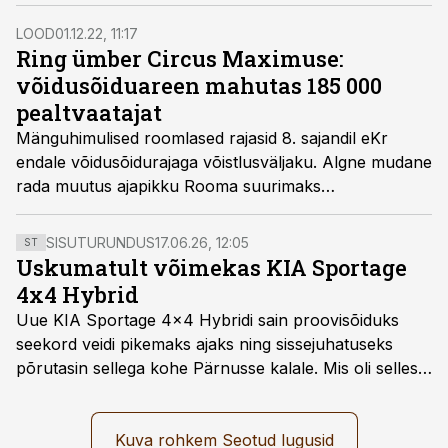
linnavalitsusele, kui õudseks see rajatis kujuneb.
Linnavalitsus ei kuulanud vaimuinimesi ning 1889.
LOOD
01.12.22, 11:17
aastaks oli maailma ikoonilisim ehitis valmis.
Ring ümber Circus Maximuse:
võidusõiduareen mahutas 185 000
pealtvaatajat
Mänguhimulised roomlased rajasid 8. sajandil eKr
endale võidusõidurajaga võistlusväljaku. Algne mudane
rada muutus ajapikku Rooma suurimaks
rahvalõbustuspaigaks.
SISUTURUNDUS
17.06.26, 12:05
ST
Uskumatult võimekas KIA Sportage
4x4 Hybrid
Uue KIA Sportage 4x4 Hybridi sain proovisõiduks
seekord veidi pikemaks ajaks ning sissejuhatuseks
põrutasin sellega kohe Pärnusse kalale. Mis oli selles
autos head ja millised olid vead saab teada, kui lugeda
läbi järgnev lugu.
Kuva rohkem Seotud lugusid