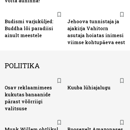
võita auhinna!
Budismi varjuküljed:
Jehoova tunnistaja ja
Buddha lõi paradiisi
ajakirja Vahitorn
ainult meestele
asutaja hoiatas inimesi
viimse kohtupäeva eest
POLIITIKA
Osav reklaamimees
Kuuba lühiajalugu
kukutas banaanide
pärast võõrriigi
valitsuse
Munk Willem ohtlikul
Roosevelt Amazonases