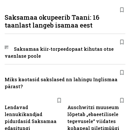
Saksamaa okupeerib Taani: 16
taanlast langeb isamaa eest
Saksamaa kiir-torpeedo­paat kihutas otse
vaenlase poole
Miks kaotasid sakslased nn lahingu Inglismaa
pärast?
Lendavad
Auschwitzi muuseum
lennukikandjad
lõpetab „ebaeetilisele
pidurdasid Saksamaa
tegevusele“ viidates
edasitungi
kohapeal piletimüügi