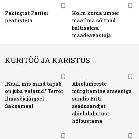
Pekingist Pariisi
Kolm korda ümber
peatusteta
maailma sõitnud
baltisaksa
maadeavastaja
KURITÖÖ JA KARISTUS
„Kuul, mis mind tapab,
Abielumeeste
on juba valatud.“ Terror
mürgitamine arseeniga
ilmasõjajärgsel
sundis Briti
Saksamaal
seadusandjat
abielulahutust
hõlbustama