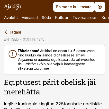
Esimene kuu tasuta
Avaleht
Viimased
Sõda
Kultuur
Tsivilisatsioon
Kuri
cebook
Tagasi
Twitter)
EHITISED
01.04.14, 13:10
kedIn
Tähelepanu!
Artikkel on enam kui 5 aastat vana
ning kuulub väljaande digitaalsesse arhiivi.
ail
Väljaanne ei uuenda ega kaasajasta arhiveeritud
sisu, mistõttu võib olla vajalik kaasaegsete
k
allikatega tutvumine
Egiptusest pärit obelisk jäi
merehätta
Inglise kuningale kingitud 225tonnisele obeliskile