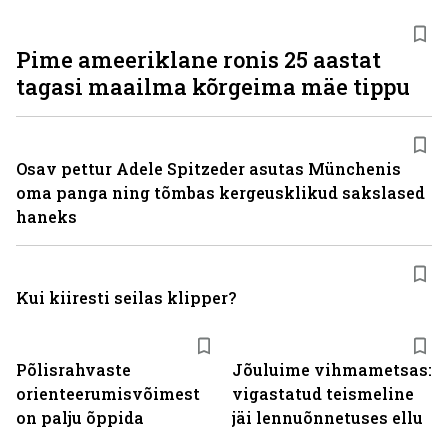
Pime ameeriklane ronis 25 aastat
tagasi maailma kõrgeima mäe tippu
Osav pettur Adele Spitzeder asutas Münchenis
oma panga ning tõmbas kergeusklikud sakslased
haneks
Kui kiiresti seilas klipper?
Põlisrahvaste
Jõuluime vihmametsas:
orienteerumisvõimest
vigastatud teismeline
on palju õppida
jäi lennuõnnetuses ellu