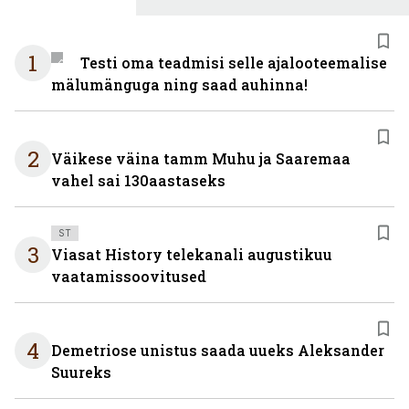
1
Testi oma teadmisi selle ajalooteemalise
mälumänguga ning saad auhinna!
2
Väikese väina tamm Muhu ja Saaremaa
vahel sai 130aastaseks
ST
3
Viasat History telekanali augustikuu
vaatamissoovitused
4
Demetriose unistus saada uueks Aleksander
Suureks