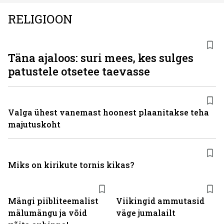
RELIGIOON
Täna ajaloos: suri mees, kes sulges
patustele otsetee taevasse
Valga ühest vanemast hoonest plaanitakse teha
majutuskoht
Miks on kirikute tornis kikas?
Mängi piibliteemalist
Viikingid ammutasid
mälumängu ja võid
väge jumalailt