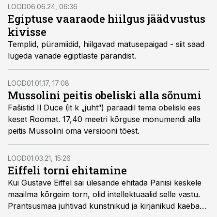
LOOD
06.06.24, 06:36
Egiptuse vaaraode hiilgus jäädvustus
kivisse
Templid, püramiidid, hiilgavad matusepaigad - siit saad
lugeda vanade egiptlaste pärandist.
LOOD
01.01.17, 17:08
Mussolini peitis obeliski alla sõnumi
Fašistid Il Duce (it k „juht“) paraadil tema obeliski ees
keset Roomat. 17,40 meetri kõrguse monumendi alla
peitis Mussolini oma versiooni tõest.
LOOD
01.03.21, 15:26
Eiffeli torni ehitamine
Kui Gustave Eiffel sai ülesande ehitada Pariisi keskele
maailma kõrgeim torn, olid intellektuaalid selle vastu.
Prantsusmaa juhtivad kunstnikud ja kirjanikud kaebasid