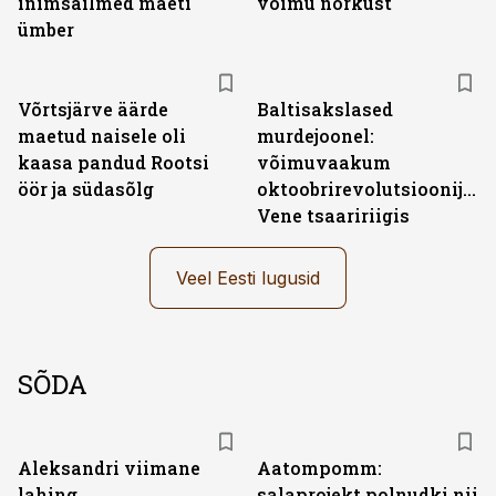
inimsäilmed maeti
võimu nõrkust
ümber
Võrtsjärve äärde
Baltisakslased
maetud naisele oli
murdejoonel:
kaasa pandud Rootsi
võimuvaakum
öör ja südasõlg
oktoobrirevolutsioonijärg
Vene tsaaririigis
Veel Eesti lugusid
SÕDA
Aleksandri viimane
Aatompomm:
lahing
salaprojekt polnudki nii