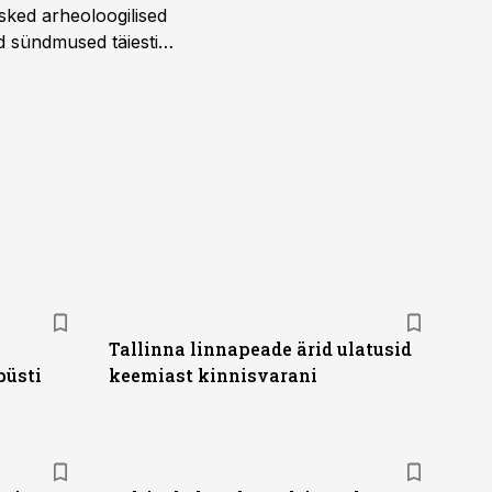
sked arheoloogilised
d sündmused täiesti
u. Tutvu telekavaga:
Tallinna linnapeade ärid ulatusid
püsti
keemiast kinnisvarani