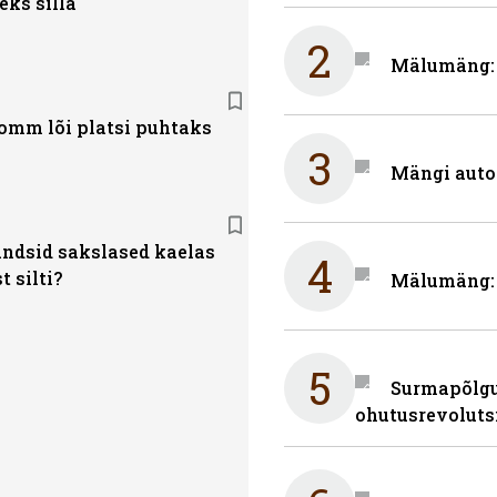
eks silla
2
Mälumäng: m
omm lõi platsi puhtaks
3
Mängi auto
ndsid sakslased kaelas
4
t silti?
Mälumäng: 
5
Surmapõlgur
ohutusrevoluts