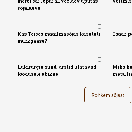
merel sai lõpu: allveelaev uputas
võitmis
sõjalaeva
Kas Teises maailmasõjas kasutati
Tsaar-p
mürkgaase?
Ilukirurgia sünd: arstid ulatavad
Miks ka
loodusele abikäe
metallis
Rohkem sõjast