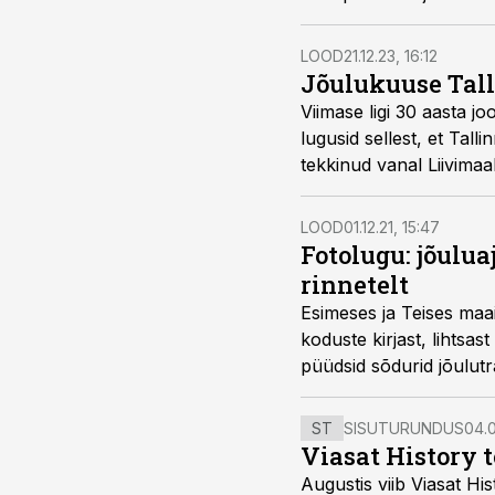
LOOD
21.12.23, 16:12
Jõulukuuse Tall
Viimase ligi 30 aasta jo
lugusid sellest, et Tal
tekkinud vanal Liivimaa
Allikatesse ja kontekst
LOOD
01.12.21, 15:47
Fotolugu: jõulua
rinnetelt
Esimeses ja Teises maa
koduste kirjast, lihtsa
püüdsid sõdurid jõulutr
ST
SISUTURUNDUS
04.0
Viasat History 
Augustis viib Viasat Hi