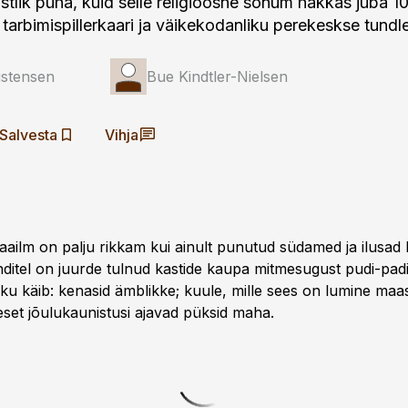
istlik püha, kuid selle religioosne sõnum hakkas juba 1
 tarbimispillerkaari ja väikekodanliku perekeskse tundl
istensen
Bue Kindtler-Nielsen
Salvesta
Vihja
ailm on palju rikkam kui ainult punutud südamed ja ilusad 
nditel on juurde tulnud kastide kaupa mitmesugust pudi-padi
ku käib: kenasid ämblikke; kuule, mille sees on lumine maas
eset jõulukaunistusi ajavad püksid maha.