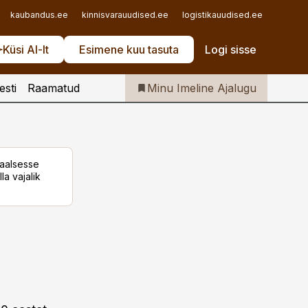
Iseteenindus
kaubandus.ee
kinnisvarauudised.ee
logistikauudised.ee
mu.ee
Telli Imeline Ajalugu
Küsi AI-lt
Esimene kuu tasuta
Logi sisse
esti
Raamatud
Minu Imeline Ajalugu
taalsesse
la vajalik