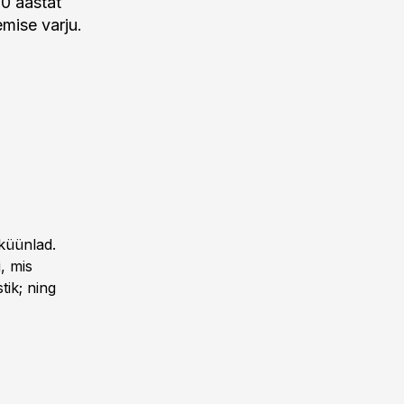
00 aastat
emise varju.
küünlad.
, mis
tik; ning