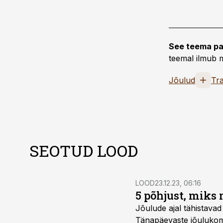
See teema pa
teemal ilmub m
Jõulud
Tra
SEOTUD LOOD
LOOD
23.12.23, 06:16
5 põhjust, miks 
Jõulude ajal tähistavad
Tänapäevaste jõulu­kom