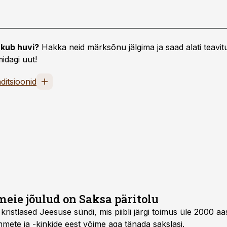
kub huvi?
Hakka neid märksõnu jälgima ja saad alati teavitu
idagi uut!
ditsioonid
meie jõulud on Saksa päritolu
 kristlased Jeesuse sündi, mis piibli järgi toimus üle 2000 a
mete ja -kinkide eest võime aga tänada sakslasi.