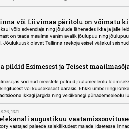
inna või Liivimaa päritolu on võimatu k
oksul võib advendiaja ning jõulude lähenedes ikka ja jälle lei
linnast on teada maailma vanim avalik jõulupuu ning jõulupuu
l. Jõulukuusk olevat Tallinna raekoja esisel väljakul seisnud
i süvenedes on neid väiteid võimatu kinnitada.
ja pildid Esimesest ja Teisest maailmasõj
ilmasõjas sõdinud meestele polnud jõulumeeleolu loomiseks p
st kingitusest või kuusekesest barakis. Ehkki ümberringi lõh
aditsioone ikkagi järgida ning veidikenegi pühademeeleolu l
8.26, 13:11
telekanali augustikuu vaatamissoovituse
story vaatajad paleede salakäikudest maiade iidsetesse linna