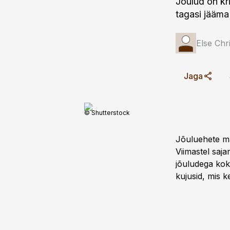
Jõulud on kr
tagasi jääma
Else Chr
Jaga
© Shutterstock
Jõuluehete ma
Viimastel saja
jõuludega kok
kujusid, mis k