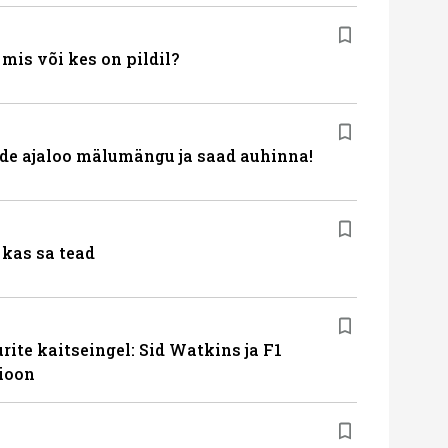
is või kes on pildil?
de ajaloo mälumängu ja saad auhinna!
kas sa tead
ite kaitseingel: Sid Watkins ja F1
ioon