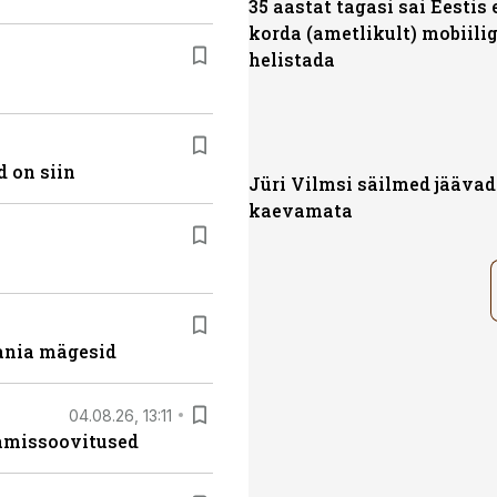
35 aastat tagasi sai Eestis
korda (ametlikult) mobiili
helistada
 on siin
Jüri Vilmsi säilmed jäävad
kaevamata
ania mägesid
04.08.26, 13:11
tamissoovitused