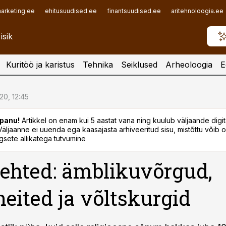
arketing.ee
ehitusuudised.ee
finantsuudised.ee
aritehnoloogia.ee
Kuritöö ja karistus
Tehnika
Seiklused
Arheoloogia
E
.20, 12:45
panu!
Artikkel on enam kui 5 aastat vana ning kuulub väljaande digi
. Väljaanne ei uuenda ega kaasajasta arhiveeritud sisu, mistõttu võib ol
sete allikatega tutvumine
ehted: ämblikuvõrgud,
heited ja võltskurgid