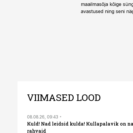
maailmasõja kõige sünge
avastused ning seni nä
uuest vaatenurgast. Via
viasathistory.eu/ee
VIIMASED LOOD
08.08.26, 09:43
Kuld! Nad leidsid kulda! Kullapalavik on n
rahvaid