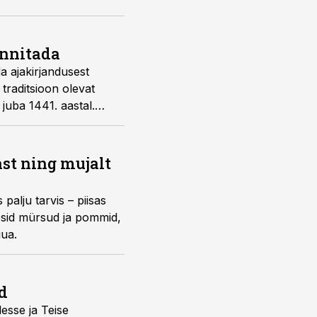
innitada
da ajakirjandusest
 traditsioon olevat
 juba 1441. aastal.
ast ning mujalt
alju tarvis – piisas
kesid mürsud ja pommid,
uua.
d
desse ja Teise