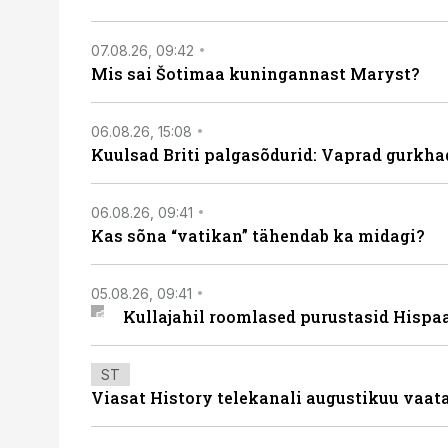
07.08.26, 09:42
Mis sai Šotimaa kuningannast Maryst?
06.08.26, 15:08
Kuulsad Briti palgasõdurid: Vaprad gurkhad
06.08.26, 09:41
Kas sõna “vatikan” tähendab ka midagi?
05.08.26, 09:41
Kullajahil roomlased purustasid Hispa
ST
Viasat History telekanali augustikuu vaa