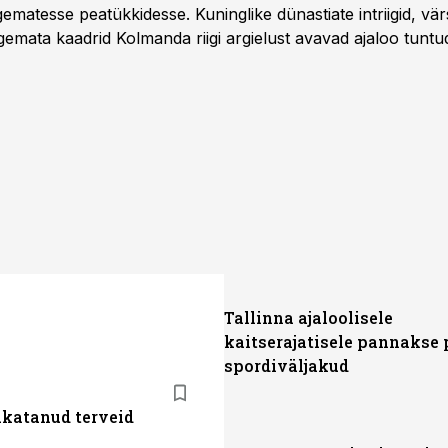
matesse peatükkidesse. Kuninglike dünastiate intriigid, vär
gemata kaadrid Kolmanda riigi argielust avavad ajaloo tuntu
sat History on saadaval kõikide Eesti teleoperaatorite kaud
Tallinna ajaloolisele
kaitserajatisele pannakse 
spordiväljakud
akatanud terveid