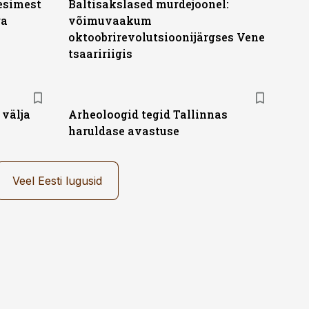
 esimest
Baltisakslased murdejoonel:
ga
võimuvaakum
oktoobrirevolutsioonijärgses Vene
tsaaririigis
 välja
Arheoloogid tegid Tallinnas
haruldase avastuse
Veel Eesti lugusid