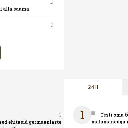
u alla saama
24H
1
Testi oma t
mälumänguga n
ed ehitasid germaanlaste