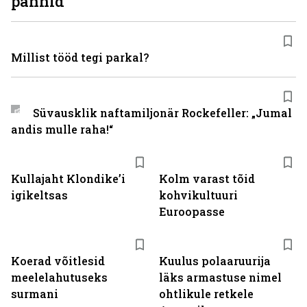
pannid
Millist tööd tegi parkal?
Süvausklik naftamiljonär Rockefeller: „Jumal
andis mulle raha!“
Kullajaht Klondike’i
Kolm varast tõid
igikeltsas
kohvikultuuri
Euroopasse
Koerad võitlesid
Kuulus polaaruurija
meelelahutuseks
läks armastuse nimel
surmani
ohtlikule retkele