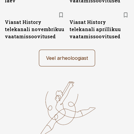
laev
vaatamissoovitused
ST
ST
Viasat History
Viasat History
telekanali novembrikuu
telekanali aprillikuu
vaatamissoovitused
vaatamissoovitused
Veel arheoloogiast