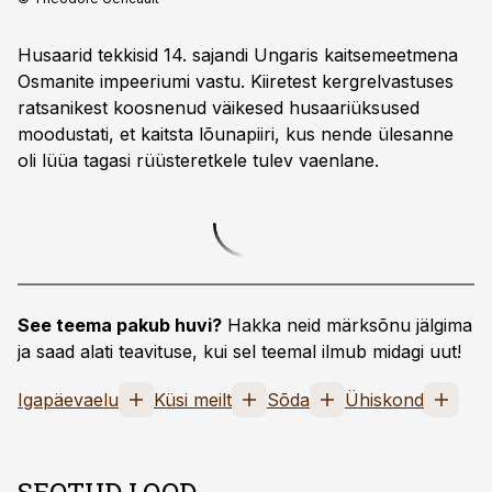
Husaarid tekkisid 14. sajandi Ungaris kaitsemeetmena
Osmanite impeeriumi vastu. Kiiretest kergrelvastuses
ratsanikest koosnenud väikesed husaari­üksused
moodustati, et kaitsta lõunapiiri, kus nende ülesanne
oli lüüa tagasi rüüsteretkele tulev vaenlane.
See teema pakub huvi?
Hakka neid märksõnu jälgima
ja saad alati teavituse, kui sel teemal ilmub midagi uut!
Igapäevaelu
Küsi meilt
Sõda
Ühiskond