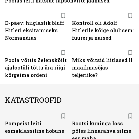
Poolas leiti natside lapsohvrite jäänused
D-päev: hiiglaslik bluff
Kontroll oli Adolf
Hitleri eksitamiseks
Hitlerile kõige olulisem:
Normandias
füürer ja naised
Poola võttis Zelenskõilt
Miks võitsid liitlased II
ajalootüli tõttu ära riigi
maailmasõjas
kõrgeima ordeni
teljeriike?
KATASTROOFID
Pompeist leiti
Rootsi kuninga loss
esmaklassiline hobune
põles linnarahva silme
ees maha