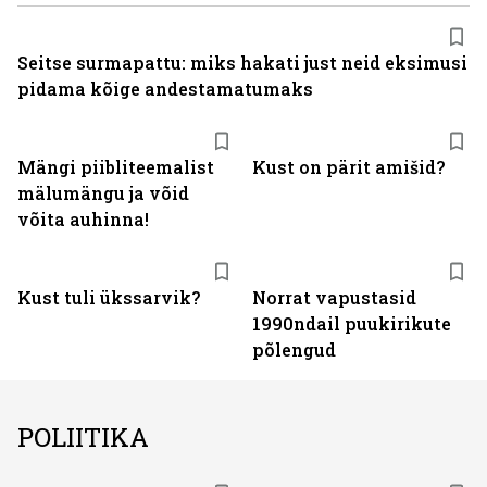
Seitse surmapattu: miks hakati just neid eksimusi
pidama kõige andestamatumaks
Mängi piibliteemalist
Kust on pärit amišid?
mälumängu ja võid
võita auhinna!
Kust tuli ükssarvik?
Norrat vapustasid
1990ndail puukirikute
põlengud
POLIITIKA