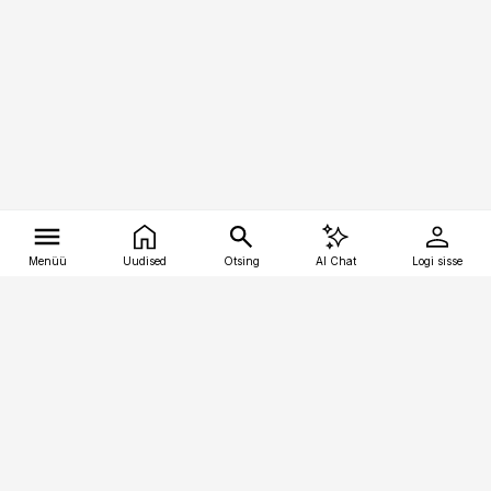
Menüü
Uudised
Otsing
AI Chat
Logi sisse
Vana-Lõuna 39/1, 19094 Tallinn
(+372) 667 0111
tellimiskeskus@aripaev.ee
Telli Imeline Ajalugu
Uudiskiri