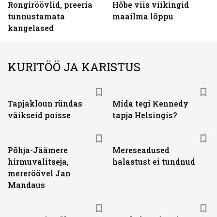
Rongiröövlid, preeria
Hõbe viis viikingid
tunnustamata
maailma lõppu
kangelased
KURITÖÖ JA KARISTUS
Tapjakloun ründas
Mida tegi Kennedy
väikseid poisse
tapja Helsingis?
Põhja-Jäämere
Mereseadused
hirmuvalitseja,
halastust ei tundnud
mereröövel Jan
Mandaus