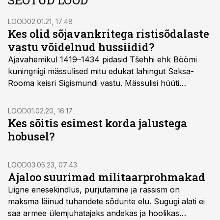
SEOTUD LOOD
LOOD
02.01.21, 17:48
Kes olid sõjavankritega ristisõdalaste
vastu võidelnud hussiidid?
Ajavahemikul 1419–1434 pidasid Tšehhi ehk Böömi
kuningriigi mässulised mitu edukat lahingut Saksa-
Rooma keisri Sigismundi vastu. Mässulisi hüüti
hussiitideks nende vaimse liidri preester Jan Husi järgi.
LOOD
01.02.20, 16:17
Kes sõitis esimest korda jalustega
hobusel?
LOOD
03.05.23, 07:43
Ajaloo suurimad militaarprohmakad
Liigne enesekindlus, purjutamine ja rassism on
maksma läinud tuhandete sõdurite elu. Sugugi alati ei
saa armee ülemjuhatajaks andekas ja hoolikas