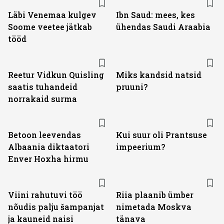
Läbi Venemaa kulgev
Ibn Saud: mees, kes
Soome veetee jätkab
ühendas Saudi Araabia
tööd
Reetur Vidkun Quisling
Miks kandsid natsid
saatis tuhandeid
pruuni?
norrakaid surma
Betoon leevendas
Kui suur oli Prantsuse
Albaania diktaatori
impeerium?
Enver Hoxha hirmu
Viini rahutuvi töö
Riia plaanib ümber
nõudis palju šampanjat
nimetada Moskva
ja kauneid naisi
tänava