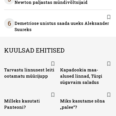
Newton paljastas mündivõltsijaid
6
Demetriose unistus saada uueks Aleksander
Suureks
KUULSAD EHITISED
Tarvastu linnusest leiti
Kapadookia maa-
ootamatu müürijupp
alused linnad, Türgi
sügavaim saladus
Milleks kasutati
Miks kasutame sõna
Panteoni?
„palee“?