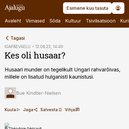
Esimene kuu tasuta
Avaleht
Viimased
Sõda
Kultuur
Tsivilisatsioon
Kuri
cebook
Tagasi
Twitter)
IGAPÄEVAELU
12.08.23, 14:49
Kes oli husaar?
kedIn
ail
Husaari munder on tegelikult Ungari rahvarõivas,
millele on lisatud hulganisti kaunistusi.
k
Bue Kindtler-Nielsen
Kuula
Jaga
Salvesta
Vihja
© Théodore Géricault