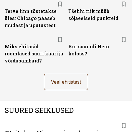
Terve linn tõstetakse
Tšehhi riik müüb
üles: Chicago pääseb
sõjaeelseid punkreid
mudast ja uputustest
Miks ehitasid
Kui suur oli Nero
roomlased suuri kaari ja
koloss?
võidusambaid?
Veel ehitistest
SUURED SEIKLUSED