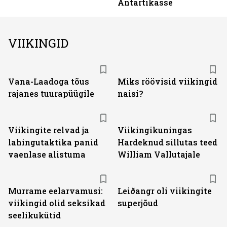
Antartikasse
VIIKINGID
Vana-Laadoga tõus
Miks röövisid viikingid
rajanes tuurapüügile
naisi?
Viikingite relvad ja
Viikingikuningas
lahingutaktika panid
Hardeknud sillutas teed
vaenlase alistuma
William Vallutajale
Murrame eelarvamusi:
Leiðangr oli viikingite
viikingid olid seksikad
superjõud
seelikukütid