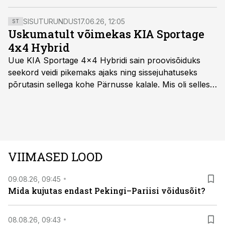
ohvitser.
SISUTURUNDUS
17.06.26, 12:05
ST
Uskumatult võimekas KIA Sportage
4x4 Hybrid
Uue KIA Sportage 4x4 Hybridi sain proovisõiduks
seekord veidi pikemaks ajaks ning sissejuhatuseks
põrutasin sellega kohe Pärnusse kalale. Mis oli selles
autos head ja millised olid vead saab teada, kui lugeda
läbi järgnev lugu.
VIIMASED LOOD
09.08.26, 09:45
Mida kujutas endast Pekingi–Pariisi võidusõit?
08.08.26, 09:43