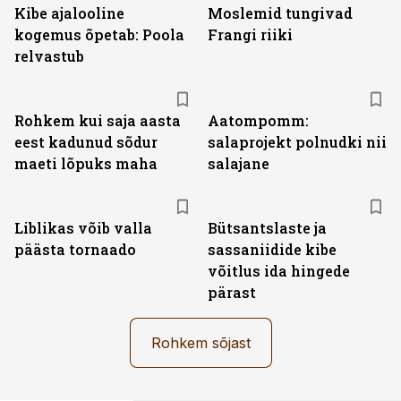
Kibe ajalooline
Moslemid tungivad
kogemus õpetab: Poola
Frangi riiki
relvastub
Rohkem kui saja aasta
Aatompomm:
eest kadunud sõdur
salaprojekt polnudki nii
maeti lõpuks maha
salajane
Liblikas võib valla
Bütsantslaste ja
päästa tornaado
sassaniidide kibe
võitlus ida hingede
pärast
Rohkem sõjast