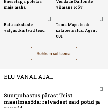
Enesetapja põletas
Vendade Daltonite
maja maha
viimane rööv
Baltisakslaste
Tema Majesteedi
valgustkartvad teod
salateenistus: Agent
001
Rohkem sel teemal
ELU VANAL AJAL
Suurpuhastus pärast Teist
maailmasõda: relvadest said potid ja