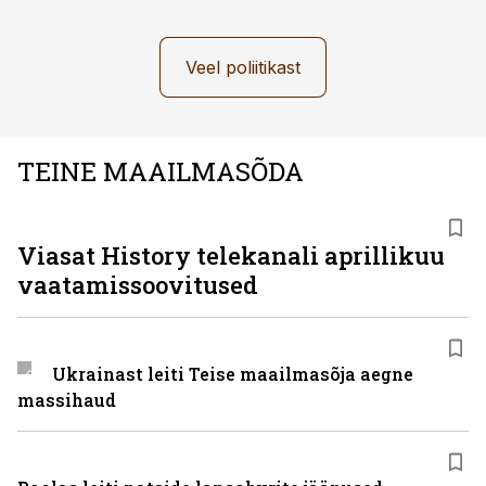
Veel poliitikast
TEINE MAAILMASÕDA
ST
Viasat History telekanali aprillikuu
vaatamissoovitused
Ukrainast leiti Teise maailmasõja aegne
massihaud