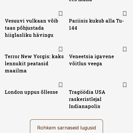
Vesuuvi vulkaan võib
Pariisis kukub alla Tu-
taas põhjustada
144
hiiglasliku hävingu
Terror New Yorgis: kaks
Veneetsia igavene
lennukit peatasid
võitlus veega
maailma
London uppus õllesse
Tragöödia USA
raskeristlejal
Indianapolis
Rohkem sarnaseid lugusid