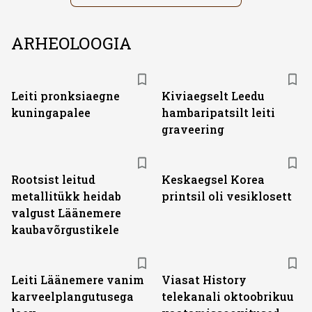
ARHEOLOOGIA
Leiti pronksiaegne
Kiviaegselt Leedu
kuningapalee
hambaripatsilt leiti
graveering
Rootsist leitud
Keskaegsel Korea
metallitükk heidab
printsil oli vesiklosett
valgust Läänemere
kaubavõrgustikele
ST
Leiti Läänemere vanim
Viasat History
karveelplangutusega
telekanali oktoobrikuu