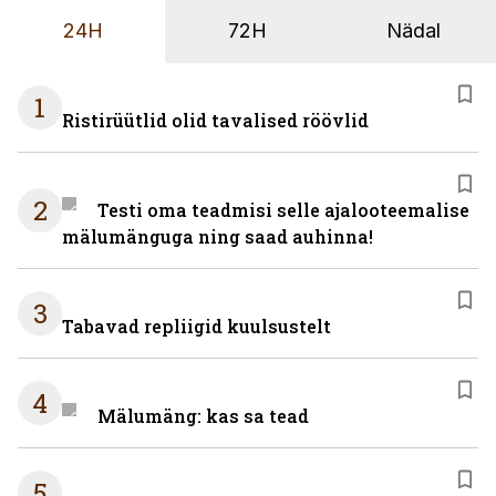
24H
72H
Nädal
1
Ristirüütlid olid tavalised röövlid
2
Testi oma teadmisi selle ajalooteemalise
mälumänguga ning saad auhinna!
3
Tabavad repliigid kuulsustelt
4
Mälumäng: kas sa tead
5