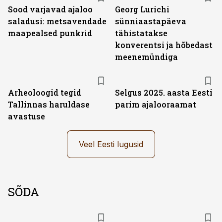
Sood varjavad ajaloo
Georg Lurichi
saladusi: metsavendade
sünniaastapäeva
maapealsed punkrid
tähistatakse
konverentsi ja hõbedast
meenemündiga
Arheoloogid tegid
Selgus 2025. aasta Eesti
Tallinnas haruldase
parim ajalooraamat
avastuse
Veel Eesti lugusid
SÕDA