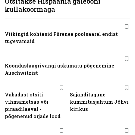
Otsitakse Hispaania galeooni
kullakoormaga
Viikingid kohtasid Pürenee poolsaarel endist
tugevamaid
Koonduslaagrivangi uskumatu põgenemine
Auschwitzist
Vabadust otsiti
Sajanditagune
vihmametsas või
kummitusjuhtum Jõhvi
piraadilaeval -
kirikus
põgenenud orjade lood