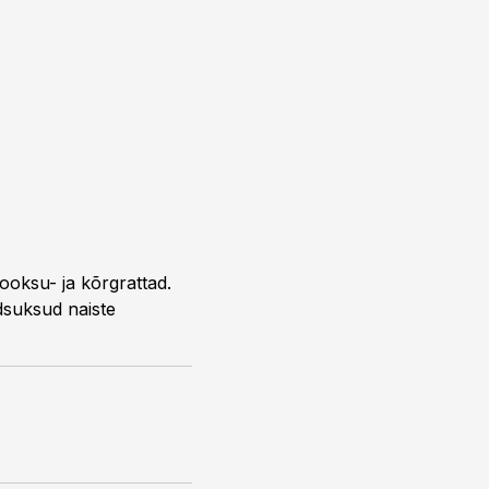
jooksu- ja kõrgrattad.
dsuksud naiste