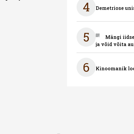
4
Demetriose uni
5
Mängi iidse
ja võid võita a
6
Kinoomanik loo