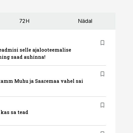
72H
Nädal
eadmisi selle ajalooteemalise
ing saad auhinna!
tamm Muhu ja Saaremaa vahel sai
kas sa tead