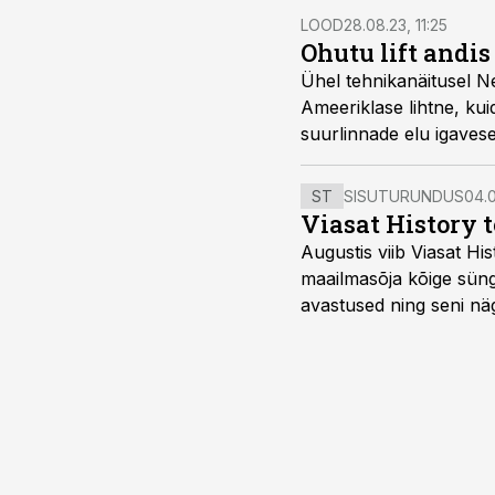
LOOD
28.08.23, 11:25
Ohutu lift andis
Ühel tehnikanäitusel Ne
Ameeriklase lihtne, kui
suurlinnade elu igaves
ST
SISUTURUNDUS
04.0
Viasat History 
Augustis viib Viasat Hi
maailmasõja kõige sünge
avastused ning seni nä
uuest vaatenurgast. Via
viasathistory.eu/ee