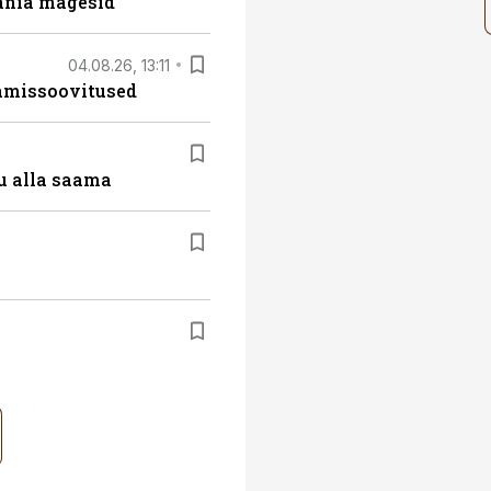
ania mägesid
04.08.26, 13:11
tamissoovitused
u alla saama