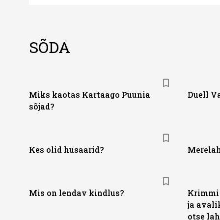
SÕDA
Miks kaotas Kartaago Puunia
Duell V
sõjad?
Kes olid husaarid?
Merelah
Mis on lendav kindlus?
Krimmi 
ja aval
otse lah