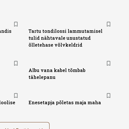
andis
Tartu tondilossi lammutamisel
tulid nähtavale unustatud
õlletehase võlvkeldrid
Albu vana kabel tõmbab
tähelepanu
loolise
Enesetapja põletas maja maha