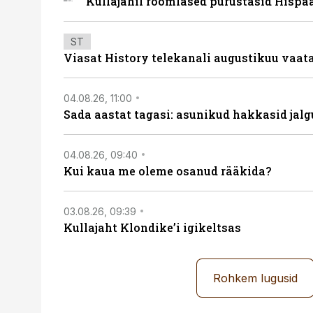
Kullajahil roomlased purustasid Hispa
ST
Viasat History telekanali augustikuu vaa
04.08.26, 11:00
Sada aastat tagasi: asunikud hakkasid jalg
04.08.26, 09:40
Kui kaua me oleme osanud rääkida?
03.08.26, 09:39
Kullajaht Klondike’i igikeltsas
Rohkem lugusid