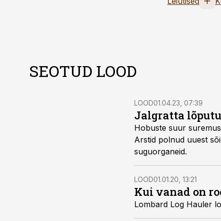
Leiutised
K
SEOTUD LOOD
LOOD
01.04.23, 07:39
Jalgratta lõput
Hobuste suur suremus an
Arstid polnud uuest sõi
suguorganeid.
LOOD
01.01.20, 13:21
Kui vanad on r
Lombard Log Hauler lo