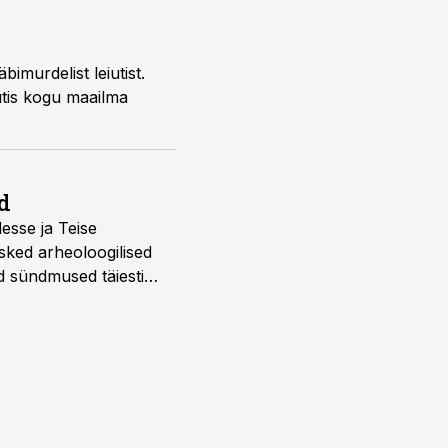
imurdelist leiutist.
uutis kogu maailma
d
desse ja Teise
sked arheoloogilised
d sündmused täiesti
u. Tutvu telekavaga: