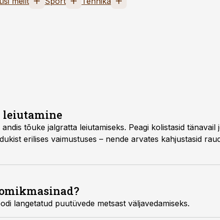
üsi meilt
Sport
Tehnika
u leiutamine
dis tõuke jalgratta leiutamiseks. Peagi kolistasid tänavail 
dukist erilises vaimustuses – nende arvates kahjustasid rau
oomikmasinad?
odi langetatud puutüvede metsast väljavedamiseks.