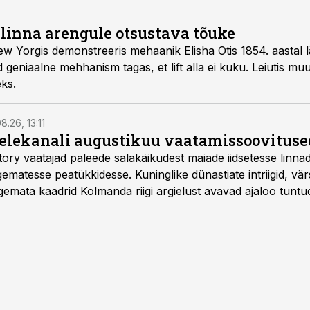
 linna arengule otsustava tõuke
w Yorgis demonstreeris mehaanik Elisha Otis 1854. aastal läb
d geniaalne mehhanism tagas, et lift alla ei kuku. Leiutis m
eks.
8.26, 13:11
telekanali augustikuu vaatamissoovituse
story vaatajad paleede salakäikudest maiade iidsetesse linna
matesse peatükkidesse. Kuninglike dünastiate intriigid, vär
gemata kaadrid Kolmanda riigi argielust avavad ajaloo tuntu
sat History on saadaval kõikide Eesti teleoperaatorite kaud