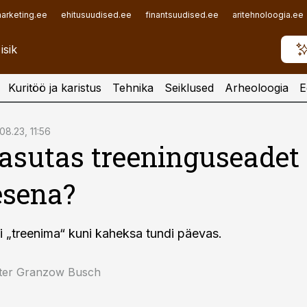
arketing.ee
ehitusuudised.ee
finantsuudised.ee
aritehnoloogia.ee
Kuritöö ja karistus
Tehnika
Seiklused
Arheoloogia
E
08.23, 11:56
asutas treeninguseadet
esena?
i „treenima“ kuni kaheksa tundi päevas.
eter Granzow Busch