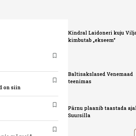
Kindral Laidoneri kuju Vilj
kimbutab „ekseem“
Baltisakslased Venemaad
teenimas
 on siin
Pärnu plaanib taastada aja
Suursilla