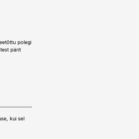
etõttu polegi
test pärit
se, kui sel