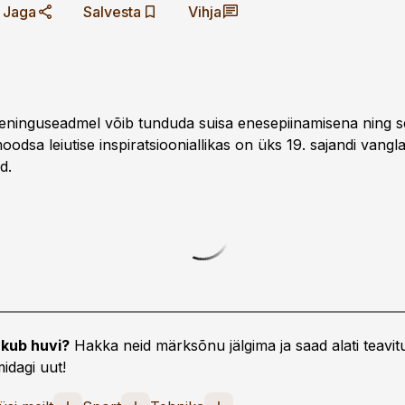
Jaga
Salvesta
Vihja
eninguseadmel võib tunduda suisa enese­piinamisena ning se
oodsa leiutise inspiratsiooniallikas on üks 19. sajandi vangla
d.
kub huvi?
Hakka neid märksõnu jälgima ja saad alati teavitu
idagi uut!