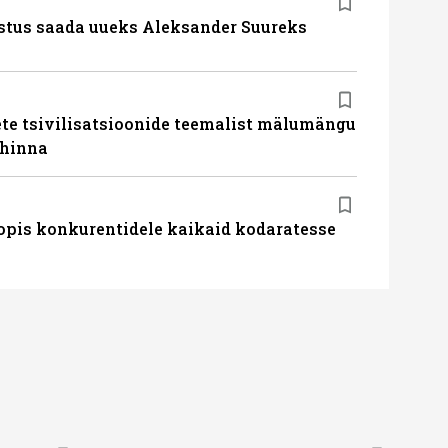
stus saada uueks Aleksander Suureks
te tsivilisatsioonide teemalist mälumängu
uhinna
pis konkurentidele kaikaid kodaratesse