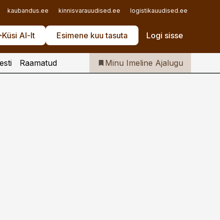
Iseteenindus
kaubandus.ee
kinnisvarauudised.ee
logistikauudised.ee
mu.ee
Telli Imeline Ajalugu
Küsi AI-lt
Esimene kuu tasuta
Logi sisse
esti
Raamatud
Minu Imeline Ajalugu