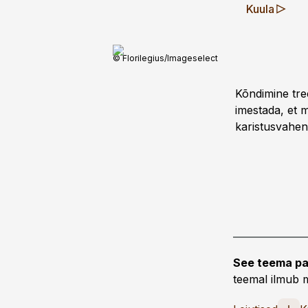
Kuula
© Florilegius/Imageselect
Kõndimine tre
imestada, et m
karistusvahen
See teema pa
teemal ilmub m