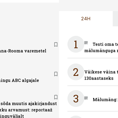
24H
1
Testi oma t
mälumänguga n
ana-Rooma varemetel
2
Väikese väina 
130aastaseks
ingu ABC algajale
3
Mälumäng: 
sõda muutis ajakirjandust
ikku arvamust: reportaaž
inguväljalt