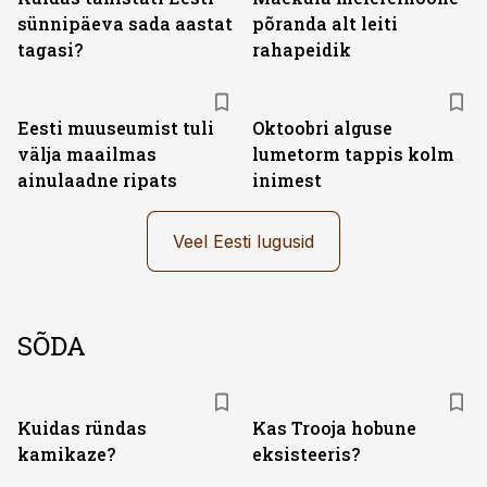
sünnipäeva sada aastat
põranda alt leiti
tagasi?
rahapeidik
Eesti muuseumist tuli
Oktoobri alguse
välja maailmas
lumetorm tappis kolm
ainulaadne ripats
inimest
Veel Eesti lugusid
SÕDA
Kuidas ründas
Kas Trooja hobune
kamikaze?
eksisteeris?