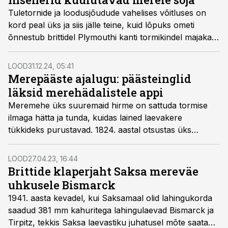
Tuletornide ja loodusjõudude vahelises võitluses on
kord peal üks ja siis jälle teine, kuid lõpuks ometi
õnnestub brittidel Plymouthi kanti tormikindel majakas
rajada.
LOOD
31.12.24, 05:41
Merepääste ajalugu: päästeinglid
läksid merehädalistele appi
Meremehe üks suuremaid hirme on sattuda tormise
ilmaga hätta ja tunda, kuidas lained laevakere
tükkideks purustavad. 1824. aastal otsustas üks
entusiast karile jooksnud laevale appi minna ja sellega
pandi alus ajaloo esimesele pääste­teenistusele. Need
LOOD
27.04.23, 16:44
mehed riskisid teiste elu nimel enda eluga.
Brittide klaperjaht Saksa mereväe
uhkusele Bismarck
1941. aasta kevadel, kui Saksamaal olid lahingukorda
saadud 381 mm kahuritega lahingulaevad Bismarck ja
Tirpitz, tekkis Saksa laevastiku juhatusel mõte saata