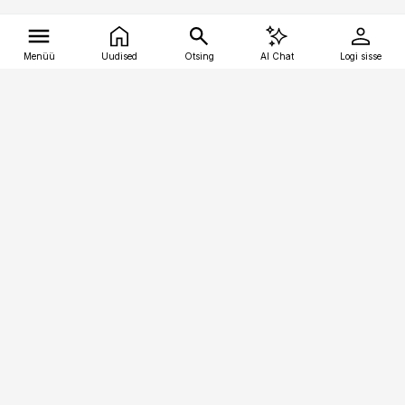
Menüü
Uudised
Otsing
AI Chat
Logi sisse
Vana-Lõuna 39/1, 19094 Tallinn
(+372) 667 0111
tellimiskeskus@aripaev.ee
Telli Imeline Ajalugu
Uudiskiri
Reklaam
Firmast
Sisu kasutamisõigused
Ajakirjaniku
eetikakoodeks
Üldtingimused
Privaatsustingimused
Küpsiste poliitika
KKK
Eesti Meediaettevõtete
Eelistuste haldamine