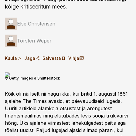
kõige kritiseeritum mees.
Else Christensen
Torsten Weper
Kuula
Jaga
Salvesta
Vihja
© Getty Images & Shutterstock
Kõik oli näiliselt nii nagu ikka, kui britid 1. augustil 1861
ajalehe The Times avasid, et päevauudiseid lugeda.
Uuriti artikleid alamkoja otsustest ja arengutest
finantsmaailmas ning elutubades levis sooja trüki­värvi
hõng. Üks ajalehe viimastest lehekülgedest peitis aga
tõelist uudist. Paljud lugejad ajasid silmad pärani, kui