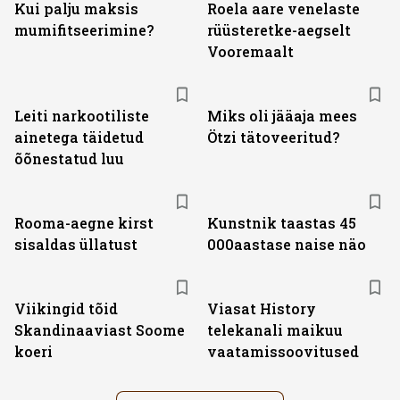
Kui palju maksis
Roela aare venelaste
mumifitseerimine?
rüüsteretke-aegselt
Vooremaalt
Leiti narkootiliste
Miks oli jääaja mees
ainetega täidetud
Ötzi tätoveeritud?
õõnestatud luu
Rooma-aegne kirst
Kunstnik taastas 45
sisaldas üllatust
000aastase naise näo
ST
Viikingid tõid
Viasat History
Skandinaaviast Soome
telekanali maikuu
koeri
vaatamissoovitused