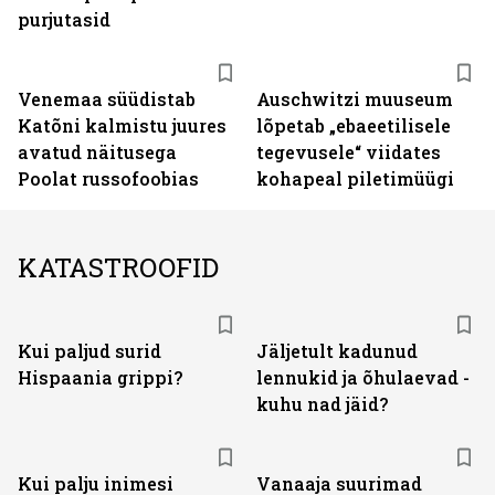
purjutasid
Venemaa süüdistab
Auschwitzi muuseum
Katõni kalmistu juures
lõpetab „ebaeetilisele
avatud näitusega
tegevusele“ viidates
Poolat russofoobias
kohapeal piletimüügi
KATASTROOFID
Kui paljud surid
Jäljetult kadunud
Hispaania grippi?
lennukid ja õhulaevad -
kuhu nad jäid?
Kui palju inimesi
Vanaaja suurimad