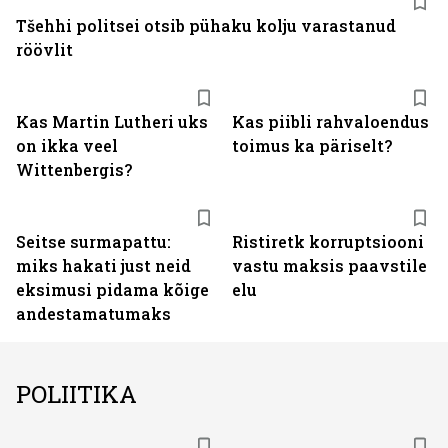
Tšehhi politsei otsib pühaku kolju varastanud
röövlit
Kas Martin Lutheri uks
Kas piibli rahvaloendus
on ikka veel
toimus ka päriselt?
Wittenbergis?
Seitse surmapattu:
Ristiretk korruptsiooni
miks hakati just neid
vastu maksis paavstile
eksimusi pidama kõige
elu
andestamatumaks
POLIITIKA