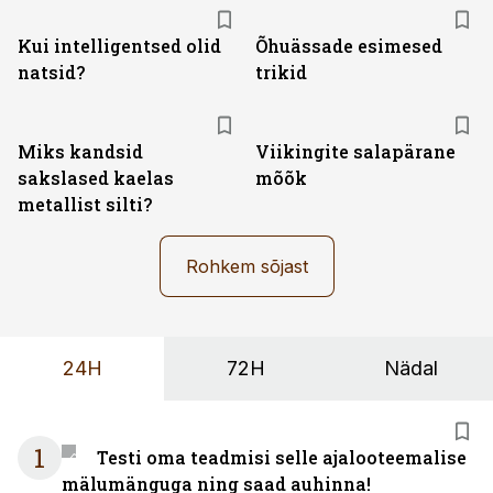
Kui intelligentsed olid
Õhuässade esimesed
natsid?
trikid
Miks kandsid
Viikingite salapärane
sakslased kaelas
mõõk
metallist silti?
Rohkem sõjast
24H
72H
Nädal
1
Testi oma teadmisi selle ajalooteemalise
mälumänguga ning saad auhinna!