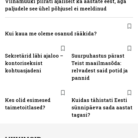
Viinamüüki piirati ajaliselt ka aastate eest, aga
paljudele see ühel põhjusel ei meeldinud
Kui kaua me oleme osanud rääkida?
Sekretärid läbi ajaloo –
Suurpuhastus pärast
kontoriseksist
Teist maailmasõda:
kohtuasjadeni
relvadest said potid ja
pannid
Kes olid esimesed
Kuidas tähistati Eesti
taimetoitlased?
sünnipäeva sada aastat
tagasi?