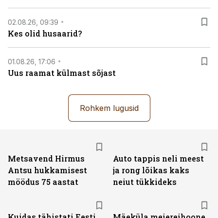
02.08.26, 09:39
Kes olid husaarid?
01.08.26, 17:06
Uus raamat külmast sõjast
Rohkem lugusid
Metsavend Hirmus
Auto tappis neli meest
Antsu hukkamisest
ja rong lõikas kaks
möödus 75 aastat
neiut tükkideks
Kuidas tähistati Eesti
Mäeküla meiereihoone