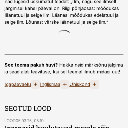
nad lugesid uskumatut teadet: „Ilm, nagu see ilmselt
järgmisel kahel päeval on. Riigi põhjaosas: mõõdukas
läänetuul ja selge ilm. Läänes: mõõdukas edelatuul ja
selge ilm. Lõunas: värske läänetuul ja selge ilm.“
See teema pakub huvi?
Hakka neid märksõnu jälgima
ja saad alati teavituse, kui sel teemal ilmub midagi uut!
Igapäevaelu
Inglismaa
Ühiskond
SEOTUD LOOD
LOOD
05.03.25, 05:19
Insenerid kuulutavad merele sõja