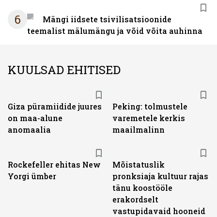
6
Mängi iidsete tsivilisatsioonide
teemalist mälumängu ja võid võita auhinna
KUULSAD EHITISED
Giza püramiidide juures
Peking: tolmustele
on maa-alune
varemetele kerkis
anomaalia
maailmalinn
Rockefeller ehitas New
Mõistatuslik
Yorgi ümber
pronksiaja kultuur rajas
tänu koostööle
erakordselt
vastupidavaid hooneid