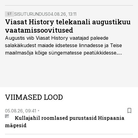
Atlandile sõjalaevade koondis. Teel sinna märkasid
sakslasi aga britid.
SISUTURUNDUS
04.08.26, 13:11
ST
Viasat History telekanali augustikuu
vaatamissoovitused
Augustis viib Viasat History vaatajad paleede
salakäikudest maiade iidsetesse linnadesse ja Teise
maailmasõja kõige süngematesse peatükkidesse.
Kuninglike dünastiate intriigid, värsked arheoloogilised
avastused ning seni nägemata kaadrid Kolmanda riigi
argielust avavad ajaloo tuntud sündmused täiesti uuest
vaatenurgast. Viasat History on saadaval kõikide Eesti
teleoperaatorite kaudu. Tutvu telekavaga:
VIIMASED LOOD
viasathistory.eu/ee
05.08.26, 09:41
Kullajahil roomlased purustasid Hispaania
mägesid