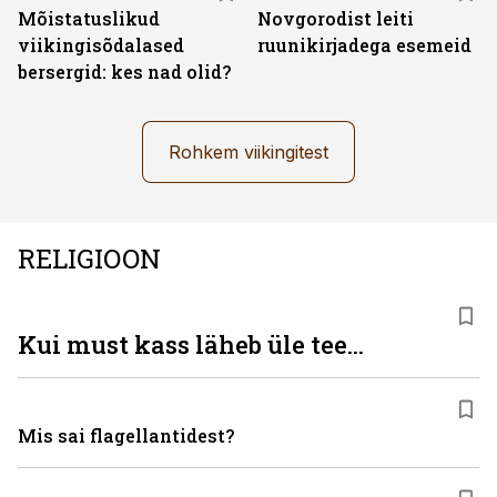
Mõistatuslikud
Novgorodist leiti
viikingisõdalased
ruunikirjadega esemeid
bersergid: kes nad olid?
Rohkem viikingitest
RELIGIOON
Kui must kass läheb üle tee...
Mis sai flagellantidest?