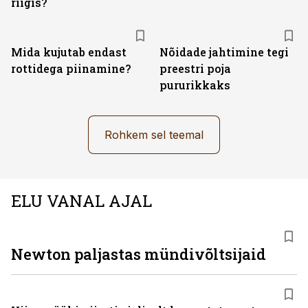
riigis?
Mida kujutab endast
Nõidade jahtimine tegi
rottidega piinamine?
preestri poja
pururikkaks
Rohkem sel teemal
ELU VANAL AJAL
Newton paljastas mündivõltsijaid