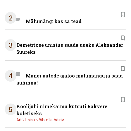
2
Mälumäng: kas sa tead
3
Demetriose unistus saada uueks Aleksander
Suureks
4
Mängi autode ajaloo mälumängu ja saad
auhinna!
Koolijuhi nimekaimu kutsuti Rakvere
5
koletiseks
Artikli sisu võib olla häiriv.