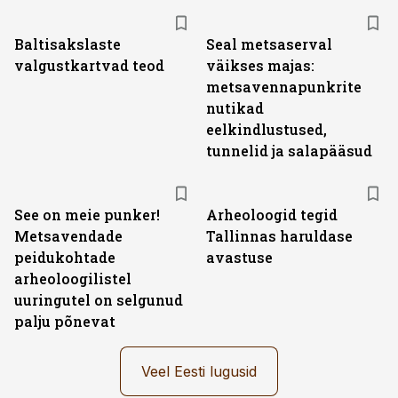
Baltisakslaste
Seal metsaserval
valgustkartvad teod
väikses majas:
metsavennapunkrite
nutikad
eelkindlustused,
tunnelid ja salapääsud
See on meie punker!
Arheoloogid tegid
Metsavendade
Tallinnas haruldase
peidukohtade
avastuse
arheoloogilistel
uuringutel on selgunud
palju põnevat
Veel Eesti lugusid