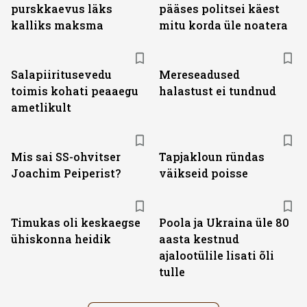
purskkaevus läks
pääses politsei käest
kalliks maksma
mitu korda üle noatera
Salapiiritusevedu
Mereseadused
toimis kohati peaaegu
halastust ei tundnud
ametlikult
Mis sai SS-ohvitser
Tapjakloun ründas
Joachim Peiperist?
väikseid poisse
Timukas oli keskaegse
Poola ja Ukraina üle 80
ühiskonna heidik
aasta kestnud
ajalootülile lisati õli
tulle