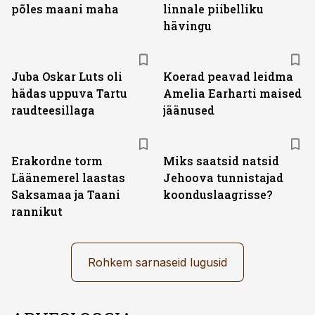
põles maani maha
linnale piibelliku
hävingu
Juba Oskar Luts oli
Koerad peavad leidma
hädas uppuva Tartu
Amelia Earharti maised
raudteesillaga
jäänused
Erakordne torm
Miks saatsid natsid
Läänemerel laastas
Jehoova tunnistajad
Saksamaa ja Taani
koonduslaagrisse?
rannikut
Rohkem sarnaseid lugusid