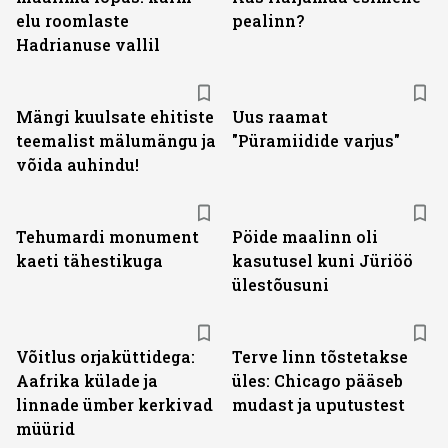
elu roomlaste
pealinn?
Hadrianuse vallil
Mängi kuulsate ehitiste
Uus raamat
teemalist mälumängu ja
"Püramiidide varjus"
võida auhindu!
Tehumardi monument
Pöide maalinn oli
kaeti tähestikuga
kasutusel kuni Jüriöö
ülestõusuni
Võitlus orjaküttidega:
Terve linn tõstetakse
Aafrika külade ja
üles: Chicago pääseb
linnade ümber kerkivad
mudast ja uputustest
müürid