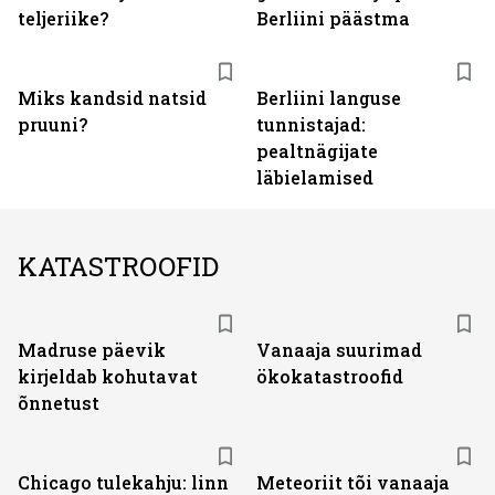
teljeriike?
Berliini päästma
Miks kandsid natsid
Berliini languse
pruuni?
tunnistajad:
pealtnägijate
läbielamised
KATASTROOFID
Madruse päevik
Vanaaja suurimad
kirjeldab kohutavat
ökokatastroofid
õnnetust
Chicago tulekahju: linn
Meteoriit tõi vanaaja