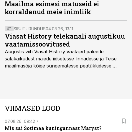
Maailma esimesi matuseid ei
korraldanud meie inimliik
SISUTURUNDUS
04.08.26, 13:11
ST
Viasat History telekanali augustikuu
vaatamissoovitused
Augustis viib Viasat History vaatajad paleede
salakäikudest maiade iidsetesse linnadesse ja Teise
maailmasõja kõige süngematesse peatükkidesse.
Kuninglike dünastiate intriigid, värsked arheoloogilised
avastused ning seni nägemata kaadrid Kolmanda riigi
argielust avavad ajaloo tuntud sündmused täiesti uuest
vaatenurgast. Viasat History on saadaval kõikide Eesti
teleoperaatorite kaudu. Tutvu telekavaga:
VIIMASED LOOD
viasathistory.eu/ee
07.08.26, 09:42
Mis sai Šotimaa kuningannast Maryst?