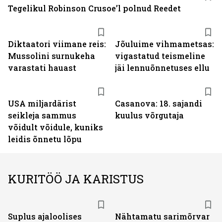
Tegelikul Robinson Crusoe’l polnud Reedet
Diktaatori viimane reis:
Jõuluime vihmametsas:
Mussolini surnukeha
vigastatud teismeline
varastati hauast
jäi lennuõnnetuses ellu
USA miljardärist
Casanova: 18. sajandi
seikleja sammus
kuulus võrgutaja
võidult võidule, kuniks
leidis õnnetu lõpu
KURITÖÖ JA KARISTUS
Suplus ajaloolises
Nähtamatu sarimõrvar