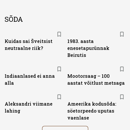
SÕDA
Kuidas sai Šveitsist
1983. aasta
neutraalne riik?
enesetapurünnak
Beirutis
Indiaanlased ei anna
Mootorsaag – 100
alla
aastat võitlust metsaga
Aleksandri viimane
Ameerika kodusõda:
lahing
söetorpeedo uputas
vaenlase