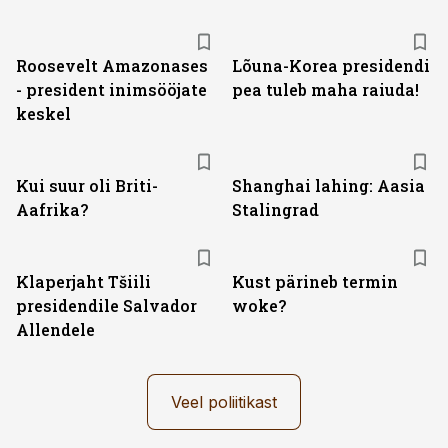
Roosevelt Amazonases
Lõuna-Korea presidendi
- president inimsööjate
pea tuleb maha raiuda!
keskel
Kui suur oli Briti-
Shanghai lahing: Aasia
Aafrika?
Stalingrad
Klaperjaht Tšiili
Kust pärineb termin
presidendile Salvador
woke?
Allendele
Veel poliitikast