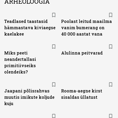
ARHEOLOOGIA
Teadlased taastasid
Poolast leitud maailma
hämmastava kiviaegse
vanim bumerang on
kaelakee
40 000 aastat vana
Miks peeti
Alulinna peitvarad
neandertallasi
primitiivseiks
olendeiks?
Jaapani põlisrahvas
Rooma-aegne kirst
muutis imikute koljude
sisaldas üllatust
kuju
ST