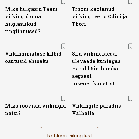
Miks hülgasid Taani
Trooni kaotanud
viikingid oma
viiking reetis Odini ja
hiiglaslikud
Thori
ringlinnused?
Viikingimatuse kilbid
Sild viikingiaega:
osutusid ehtsaks
ülevaade kuningas
Harald Sinihamba
aegsest
insenerikunstist
Miks röövisid viikingid
Viikingite paradiis
naisi?
Valhalla
Rohkem viikingitest