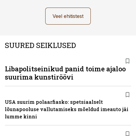
Veel ehitistest
SUURED SEIKLUSED
Libapolitseinikud panid toime ajaloo
suurima kunstiröövi
USA suurim polaarfiasko: spetsiaalselt
lõunapooluse vallutamiseks mõeldud imeauto jäi
lumme kinni