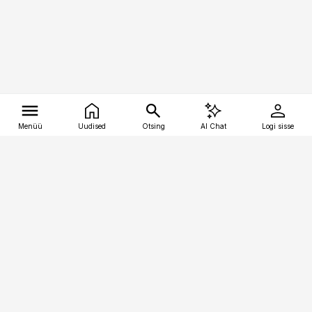
Menüü
Uudised
Otsing
AI Chat
Logi sisse
Vana-Lõuna 39/1, 19094 Tallinn
(+372) 667 0111
tellimiskeskus@aripaev.ee
Telli Imeline Ajalugu
Uudiskiri
Reklaam
Firmast