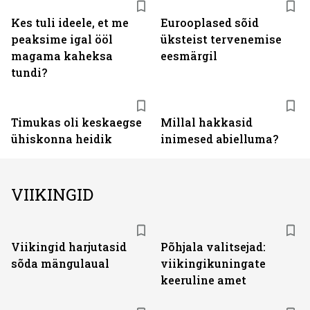
Kes tuli ideele, et me
Eurooplased sõid
peaksime igal ööl
üksteist tervenemise
magama kaheksa
eesmärgil
tundi?
Timukas oli keskaegse
Millal hakkasid
ühiskonna heidik
inimesed abielluma?
VIIKINGID
Viikingid harjutasid
Põhjala valitsejad:
sõda mängulaual
viikingikuningate
keeruline amet