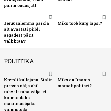
parim õudusjutt
Jeruusalemma parkla
Miks toob kurg lapsi?
alt avastati piibli
aegadest pärit
vallikraav
POLIITIKA
Kremli kullajanu: Stalin
Miks on Iraanis
pressis nälja abil
moraalipolitsei?
rahvalt raha välja, et
kolmandaks
maailmasõjaks
valmistuda