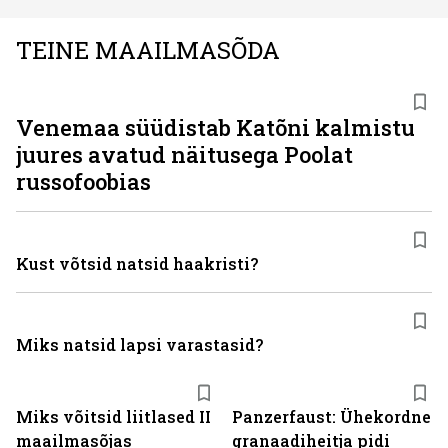
TEINE MAAILMASÕDA
Venemaa süüdistab Katõni kalmistu
juures avatud näitusega Poolat
russofoobias
Kust võtsid natsid haakristi?
Miks natsid lapsi varastasid?
Miks võitsid liitlased II
Panzerfaust: Ühekordne
maailmasõjas
granaadiheitja pidi