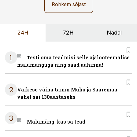
Rohkem sõjast
24H
72H
Nädal
1
Testi oma teadmisi selle ajalooteemalise
mälumänguga ning saad auhinna!
2
Väikese väina tamm Muhu ja Saaremaa
vahel sai 130aastaseks
3
Mälumäng: kas sa tead