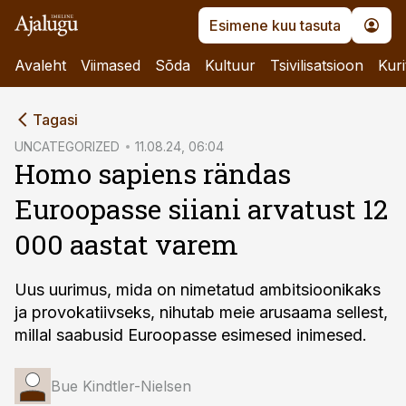
Esimene kuu tasuta
Avaleht
Viimased
Sõda
Kultuur
Tsivilisatsioon
Kuri
cebook
Tagasi
Twitter)
UNCATEGORIZED
11.08.24, 06:04
Homo sapiens rändas
kedIn
Euroopasse siiani arvatust 12
ail
000 aastat varem
k
Uus uurimus, mida on nimetatud ambitsioonikaks
ja provokatiivseks, nihutab meie arusaama sellest,
millal saabusid Euroopasse esimesed inimesed.
Bue Kindtler-Nielsen