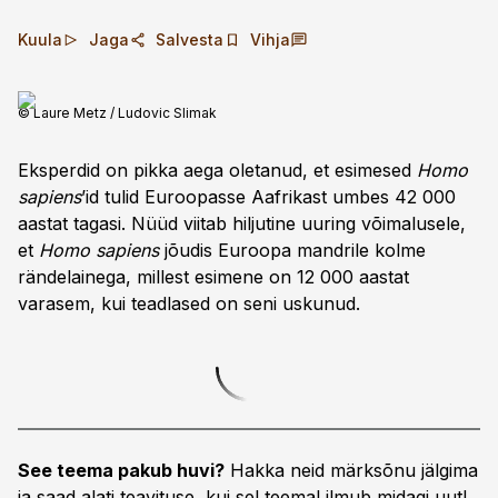
Kuula
Jaga
Salvesta
Vihja
© Laure Metz / Ludovic Slimak
Eksperdid on pikka aega oletanud, et esimesed
Homo
sapiens
’id tulid Euroopasse Aafrikast umbes 42 000
aastat tagasi. Nüüd viitab hiljutine uuring võimalusele,
et
Homo sapiens
jõudis Euroopa mandrile kolme
rändelainega, millest esimene on 12 000 aastat
varasem, kui teadlased on seni uskunud.
See teema pakub huvi?
Hakka neid märksõnu jälgima
ja saad alati teavituse, kui sel teemal ilmub midagi uut!