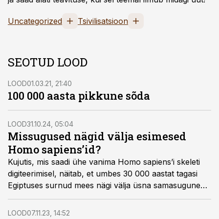
Uncategorized
Tsivilisatsioon
SEOTUD LOOD
LOOD
01.03.21, 21:40
100 000 aasta pikkune sõda
LOOD
31.10.24, 05:04
Missugused nägid välja esimesed
Homo sapiens’id?
Kujutis, mis saadi ühe vanima Homo sapiens’i skeleti
digiteerimisel, näitab, et umbes 30 000 aastat tagasi
Egiptuses surnud mees nägi välja üsna samasugune
kui tänapäeval.
LOOD
07.11.23, 14:52