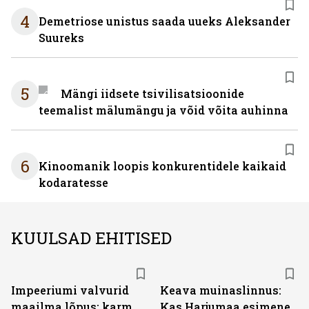
4
Demetriose unistus saada uueks Aleksander
Suureks
5
Mängi iidsete tsivilisatsioonide
teemalist mälumängu ja võid võita auhinna
6
Kinoomanik loopis konkurentidele kaikaid
kodaratesse
KUULSAD EHITISED
Impeeriumi valvurid
Keava muinaslinnus:
maailma lõpus: karm
Kas Harjumaa esimene