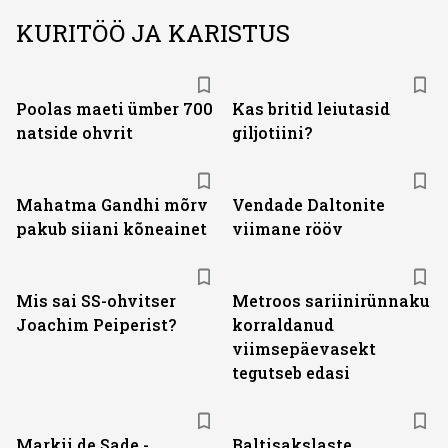
KURITÖÖ JA KARISTUS
Poolas maeti ümber 700
Kas britid leiutasid
natside ohvrit
giljotiini?
Mahatma Gandhi mõrv
Vendade Daltonite
pakub siiani kõneainet
viimane rööv
Mis sai SS-ohvitser
Metroos sariinirünnaku
Joachim Peiperist?
korraldanud
viimsepäevasekt
tegutseb edasi
Markii de Sade -
Baltisakslaste