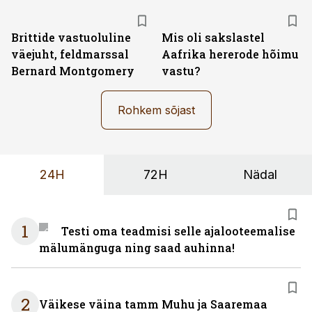
Brittide vastuoluline
Mis oli sakslastel
väejuht, feldmarssal
Aafrika hererode hõimu
Bernard Montgomery
vastu?
Rohkem sõjast
24H
72H
Nädal
1
Testi oma teadmisi selle ajalooteemalise
mälumänguga ning saad auhinna!
2
Väikese väina tamm Muhu ja Saaremaa