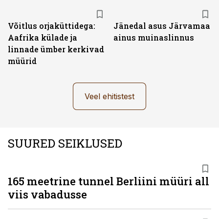
Võitlus orjaküttidega:
Jänedal asus Järvamaa
Aafrika külade ja
ainus muinaslinnus
linnade ümber kerkivad
müürid
Veel ehitistest
SUURED SEIKLUSED
165 meetrine tunnel Berliini müüri all
viis vabadusse