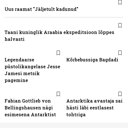
Uus raamat "Jäljetult kadunud"
Taani kuninglik Araabia ekspeditsioon lõppes
halvasti
Legendaarse
Kõrbebussiga Bagdadi
püstolikangelase Jesse
Jamesi metsik
pagemine
Fabian Gottlieb von
Antarktika avastaja sai
Bellingshausen nägi
hästi läbi eestlasest
esimesena Antarktist
tohtriga