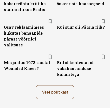
kabareeõhtu kriitika
šokeerisid kaasaegseid
stalinistlikus Eestis
Osav reklaamimees
Kui suur oli Pärsia riik?
kukutas banaanide
pärast võõrriigi
valitsuse
Mis juhtus 1973. aastal
Britid kehtestasid
Wounded Knees?
vabakaubanduse
kahuritega
Veel poliitikast