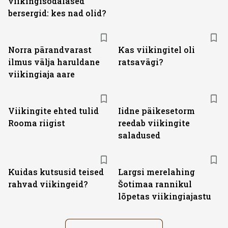
viikingisõdalased
bersergid: kes nad olid?
Norra pärandvarast
Kas viikingitel oli
ilmus välja haruldane
ratsavägi?
viikingiaja aare
Viikingite ehted tulid
Iidne päikesetorm
Rooma riigist
reedab viikingite
saladused
Kuidas kutsusid teised
Largsi merelahing
rahvad viikingeid?
Šotimaa rannikul
lõpetas viikingiajastu