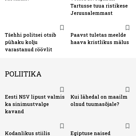
Tartusse tuua ristikese
Jeruusalemmast
Tšehhi politsei otsib
Paavst tuletas meelde
pühaku kolju
haava kristlikus mälus
varastanud röövlit
POLIITIKA
Eesti NSV lipust valmis
Kui lähedal on maailm
ka sinimustvalge
olnud tuumasõjale?
kavand
Kodanlikus stiilis
Egiptuse naised