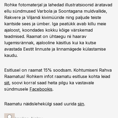
Rohke fotomaterjal ja lahedad illustratsioonid äratavad
ellu sündmused Varbola ja Soontagana muldvallide,
Rakvere ja Viljandi kivimüüride ning paljude teiste
kantside sees ja ümber. Iga peatükk avab killu meie
ajaloost, koondades kokku kõige värskemad
teadmised. Raamat on ühtaegu nii haarav
lugemisrännak, ajalooline käsitlus kui ka kutse
avastada Eestit linnuste ja linnamägede külastamise
kaudu.
Esitlusel on raamat 15% soodsam. Kohtumiseni Rahva
Raamatus! Rohkem infot raamatu esitluse kohta leiad
siit
, soovi korral saad heita pilgu ka vastavale
sündmusele
Facebookis
.
Raamatu näidislehekülgi saad uurida
siin
.