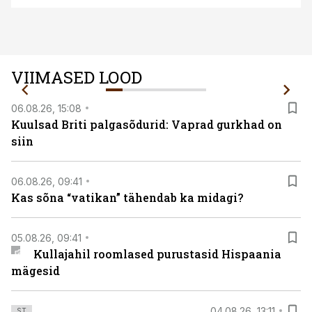
VIIMASED LOOD
06.08.26, 15:08
Kuulsad Briti palgasõdurid: Vaprad gurkhad on
siin
06.08.26, 09:41
Kas sõna “vatikan” tähendab ka midagi?
05.08.26, 09:41
Kullajahil roomlased purustasid Hispaania
mägesid
04.08.26, 13:11
ST