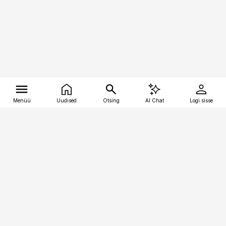
Menüü
Uudised
Otsing
AI Chat
Logi sisse
Vana-Lõuna 39/1, 19094 Tallinn
(+372) 667 0111
tellimiskeskus@aripaev.ee
Telli Imeline Ajalugu
Uudiskiri
Reklaam
Firmast