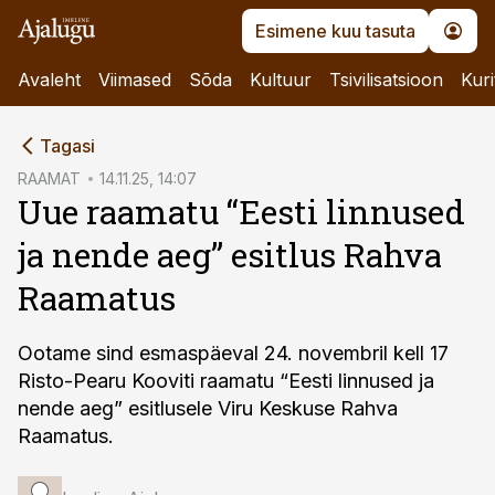
Esimene kuu tasuta
Avaleht
Viimased
Sõda
Kultuur
Tsivilisatsioon
Kuri
cebook
cebook
Tagasi
Twitter)
Twitter)
RAAMAT
14.11.25, 14:07
Uue raamatu “Eesti linnused
kedIn
kedIn
ja nende aeg” esitlus Rahva
ail
ail
Raamatus
k
k
Ootame sind esmaspäeval 24. novembril kell 17
Risto-Pearu Kooviti raamatu “Eesti linnused ja
nende aeg” esitlusele Viru Keskuse Rahva
Raamatus.