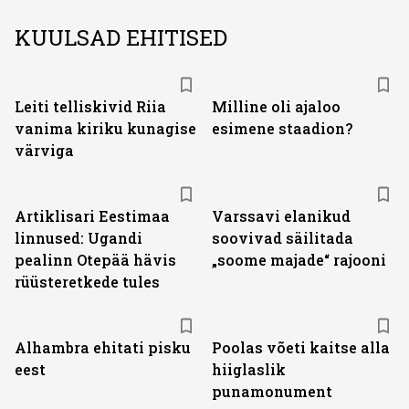
KUULSAD EHITISED
Leiti telliskivid Riia
Milline oli ajaloo
vanima kiriku kunagise
esimene staadion?
värviga
Artiklisari Eestimaa
Varssavi elanikud
linnused: Ugandi
soovivad säilitada
pealinn Otepää hävis
„soome majade“ rajooni
rüüsteretkede tules
Alhambra ehitati pisku
Poolas võeti kaitse alla
eest
hiiglaslik
punamonument