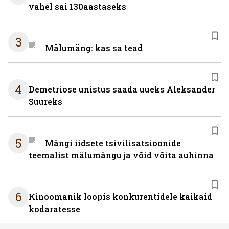
vahel sai 130aastaseks
3
Mälumäng: kas sa tead
4
Demetriose unistus saada uueks Aleksander
Suureks
5
Mängi iidsete tsivilisatsioonide
teemalist mälumängu ja võid võita auhinna
6
Kinoomanik loopis konkurentidele kaikaid
kodaratesse