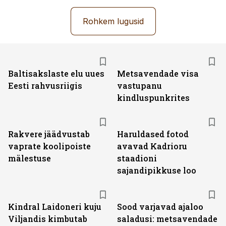
Rohkem lugusid
Baltisakslaste elu uues
Metsavendade visa
Eesti rahvusriigis
vastupanu
kindluspunkrites
Rakvere jäädvustab
Haruldased fotod
vaprate koolipoiste
avavad Kadrioru
mälestuse
staadioni
sajandipikkuse loo
Kindral Laidoneri kuju
Sood varjavad ajaloo
Viljandis kimbutab
saladusi: metsavendade