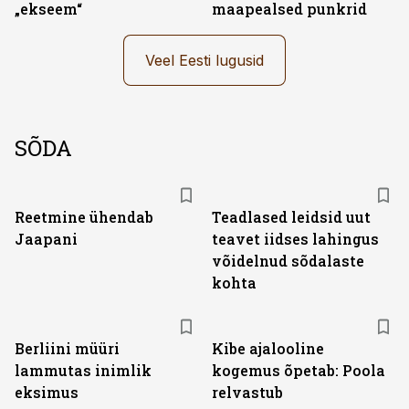
„ekseem“
maapealsed punkrid
Veel Eesti lugusid
SÕDA
Reetmine ühendab
Teadlased leidsid uut
Jaapani
teavet iidses lahingus
võidelnud sõdalaste
kohta
Berliini müüri
Kibe ajalooline
lammutas inimlik
kogemus õpetab: Poola
eksimus
relvastub