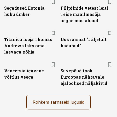
Segadused Estonia
Filipiinide vetest leiti
huku ümber
Teise maailmasõja
aegne massihaud
Titanicu looja Thomas
Uus raamat "Jäljetult
Andrews läks oma
kadunud"
laevaga põhja
Veneetsia igavene
Suvepõud toob
võitlus veega
Euroopas nähtavale
ajaloolised näljakivid
Rohkem sarnaseid lugusid