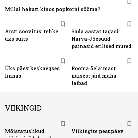
Millal hakati kinos popkorni sööma?
Arsti soovitus: tehke
Sada aastat tagasi:
üks suits
Narva-Jõesuud
painasid erilised mured
Üks päev keskaegses
Rooma õelaimast
linnas
naisest jäid maha
laibad
VIIKINGID
Mõistatuslikud
Viikingite pesupäev