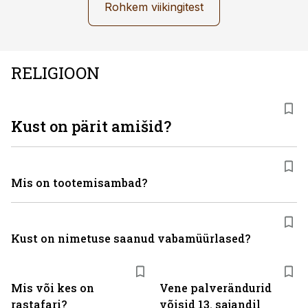
Rohkem viikingitest
RELIGIOON
Kust on pärit amišid?
Mis on tootemisambad?
Kust on nimetuse saanud vabamüürlased?
Mis või kes on
Vene palverändurid
rastafari?
võisid 13. sajandil