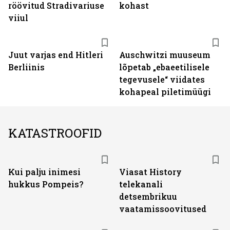
röövitud Stradivariuse
kohast
viiul
Juut varjas end Hitleri
Auschwitzi muuseum
Berliinis
lõpetab „ebaeetilisele
tegevusele“ viidates
kohapeal piletimüügi
KATASTROOFID
ST
Kui palju inimesi
Viasat History
hukkus Pompeis?
telekanali
detsembrikuu
vaatamissoovitused