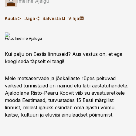
Imeline Ajalgu
Kuula
Jaga
Salvesta
Vihja
Foto:
Imeline Ajalugu
Kui palju on Eestis linnuseid? Aus vastus on, et ega
keegi seda täpselt ei teagi!
Meie metsaservade ja jõekallaste rüpes peituvad
vaiksed tunnistajad on näinud elu läbi aastatuhandete.
Ajaloolane Risto-Pearu Koovit viib su avastusretkele
mööda Eestimaad, tutvustades 15 Eesti märgilist
linnust, millest igaüks esindab oma ajastu võimu,
kaitse, kultuuri ja eluviisi ainulaadset põimumist.