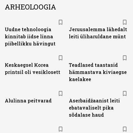
ARHEOLOOGIA
Uudne tehnoloogia
Jeruusalemma lähedalt
kinnitab iidse linna
leiti üliharuldane münt
piibellikku hävingut
Keskaegsel Korea
Teadlased taastasid
printsil oli vesiklosett
hämmastava kiviaegse
kaelakee
Alulinna peitvarad
Aserbaidžaanist leiti
ebatavaliselt pika
sõdalase haud