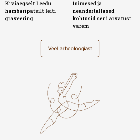
Kiviaegselt Leedu
Inimesed ja
hambaripatsilt leiti
neandertallased
graveering
kohtusid seni arvatust
varem
Veel arheoloogiast