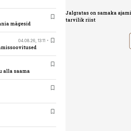
Jalgratas on samaka ajami
tarvilik riist
ania mägesid
04.08.26, 13:11
tamissoovitused
u alla saama