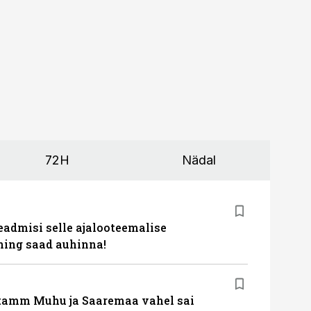
72H
Nädal
eadmisi selle ajalooteemalise
ing saad auhinna!
tamm Muhu ja Saaremaa vahel sai