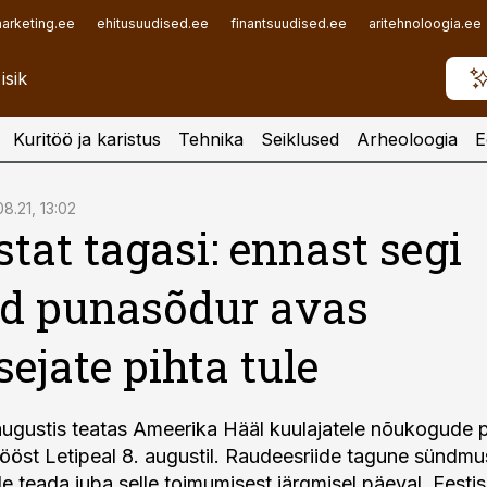
arketing.ee
ehitusuudised.ee
finantsuudised.ee
aritehnoloogia.ee
Kuritöö ja karistus
Tehnika
Seiklused
Arheoloogia
E
8.21, 13:02
stat tagasi: ennast segi
d punasõdur avas
sejate pihta tule
augustis teatas Ameerika Hääl kuulajatele nõukogude pi
tööst Letipeal 8. augustil. Raudeesriide tagune sündmus
e teada juba selle toimumisest järgmisel päeval. Eestis