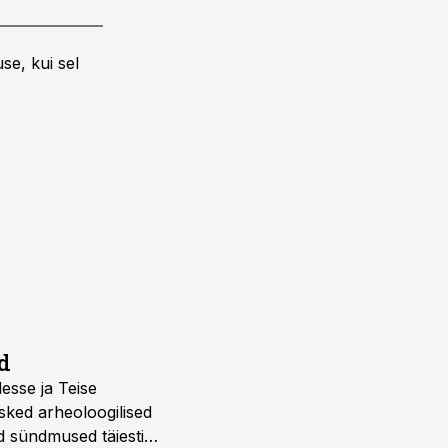
se, kui sel
d
desse ja Teise
sked arheoloogilised
d sündmused täiesti