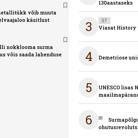
130aastaseks
etallitükk võib muuta
elvaajaloo käsitlust
ST
3
Viasat History
lli nokklooma surma
4
us võis saada lahenduse
Demetriose uni
5
UNESCO lisas 
maailmapärand
6
Surmapõlgur
ohutusrevoluts