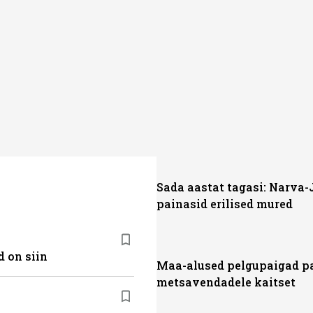
sat History on saadaval kõikide Eesti teleoperaatorite kaud
Sada aastat tagasi: Narva
painasid erilised mured
 on siin
Maa-alused pelgupaigad p
metsavendadele kaitset