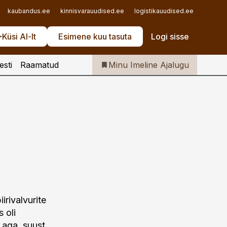
Iseteenindus
kaubandus.ee
kinnisvarauudised.ee
logistikauudised.ee
mu.ee
Telli Imeline Ajalugu
Küsi AI-lt
Esimene kuu tasuta
Logi sisse
esti
Raamatud
Minu Imeline Ajalugu
irivalvurite
 oli
 aga, suust