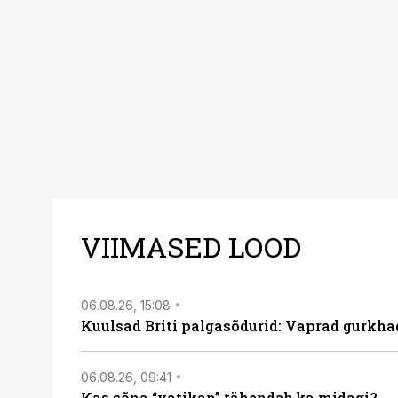
uuest vaatenurgast. Via
viasathistory.eu/ee
VIIMASED LOOD
06.08.26, 15:08
Kuulsad Briti palgasõdurid: Vaprad gurkhad
06.08.26, 09:41
Kas sõna “vatikan” tähendab ka midagi?