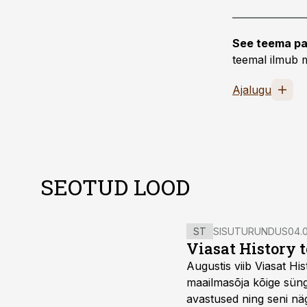
See teema pa
teemal ilmub m
Ajalugu
SEOTUD LOOD
ST
SISUTURUNDUS
04.0
Viasat History 
Augustis viib Viasat Hi
maailmasõja kõige sünge
avastused ning seni nä