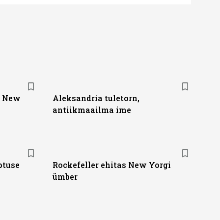
s New
Aleksandria tuletorn,
antiikmaailma ime
ptuse
Rockefeller ehitas New Yorgi
ümber