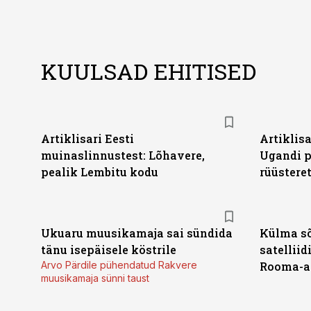
KUULSAD EHITISED
Artiklisari Eesti
Artiklis
muinaslinnustest: Lõhavere,
Ugandi p
pealik Lembitu kodu
rüüstere
Ukuaru muusikamaja sai sündida
Külma sõ
tänu isepäisele köstrile
satelliid
Arvo Pärdile pühendatud Rakvere
Rooma-ae
muusikamaja sünni taust