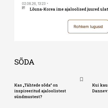
02.08.26, 13:23
Lõuna-Korea ime ajaloolised juured ul
Rohkem lugusid
SÕDA
Kas „Tähtede sõda“ on
Kui kau
inspireeritud ajaloolistest
Dannevi
sündmustest?