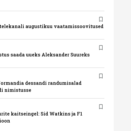
 telekanali augustikuu vaatamissoovitused
stus saada uueks Aleksander Suureks
Normandia dessandi randumisalad
i nimistusse
ite kaitseingel: Sid Watkins ja F1
ioon