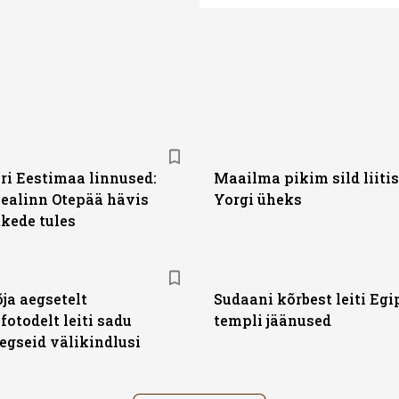
ari Eestimaa linnused:
Maailma pikim sild liiti
ealinn Otepää hävis
Yorgi üheks
tkede tules
ja aegsetelt
Sudaani kõrbest leiti Egi
ifotodelt leiti sadu
templi jäänused
gseid välikindlusi