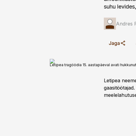
suhu levides
Andres 
Jaga
Letipea tragöödia 15. aastapäeval avati hukkunu
Letipea neeme
gaasitöötajad
meelelahutus