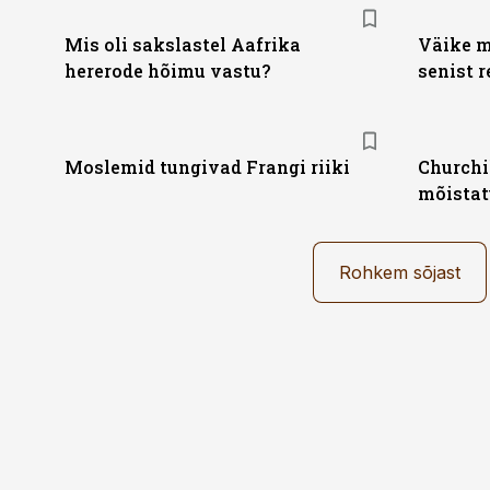
Mis oli sakslastel Aafrika
Väike m
hererode hõimu vastu?
senist r
Moslemid tungivad Frangi riiki
Churchi
mõistat
Rohkem sõjast