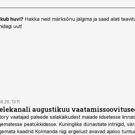
kub huvi?
Hakka neid märksõnu jälgima ja saad alati teavitu
idagi uut!
8.26, 13:11
telekanali augustikuu vaatamissoovituse
story vaatajad paleede salakäikudest maiade iidsetesse linna
matesse peatükkidesse. Kuninglike dünastiate intriigid, vär
gemata kaadrid Kolmanda riigi argielust avavad ajaloo tuntu