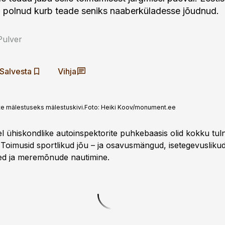
, polnud kurb teade seniks naaberküladesse jõudnud.
Pulver
Salvesta
Vihja
te mälestuseks mälestuskivi.
Foto:
Heiki Koov/monument.ee
l ühiskondlike autoinspektorite puhkebaasis olid kokku tu
. Toimusid sportlikud jõu – ja osavusmängud, isetegevusliku
ed ja meremõnude nautimine.