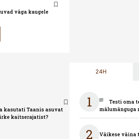
atuvad väga kaugele
24H
1
Testi oma t
mälumänguga n
a kasutati Taanis asuvat
rke kaitserajatist?
2
Väikese väina 