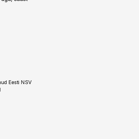
lnud Eesti NSV
d