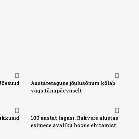
u. Tutvu telekavaga:
-Jõesuud
Aastatetagune jõulusõnum kõlab
väga tänapäevaselt
akkusid
100 aastat tagasi: Rakvere alustas
esimese avaliku hoone ehitamist