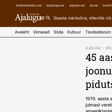
ehitusuudised.ee
raamatupidaja.ee
imelineteadus.ee
kalastaja.ee
aripaev.ee
dv.ee
bestm
finantsuudised.ee
toostusuudised.ee
aritehnoloogia.ee
Avaleht
Viimased
Sõda
Kultuur
Tsivilisatsioon
cebook
AJALUGU
08.0
45 aa
Twitter)
kedIn
joonu
ail
pidut
k
1976. aasta 
julmast vere
ameeriklastel