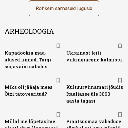
Rohkem sarnaseid lugusid
ARHEOLOOGIA
Kapadookia maa-
Ukrainast leiti
alused linnad, Türgi
viikingiaegne kalmistu
sügavaim saladus
Miks oli jääaja mees
Kultuurviinamari jõudis
Ötzi tätoveeritud?
Itaaliasse üle 3000
aasta tagasi
Millal me lõpetasime
Prantsusmaa vabaduse