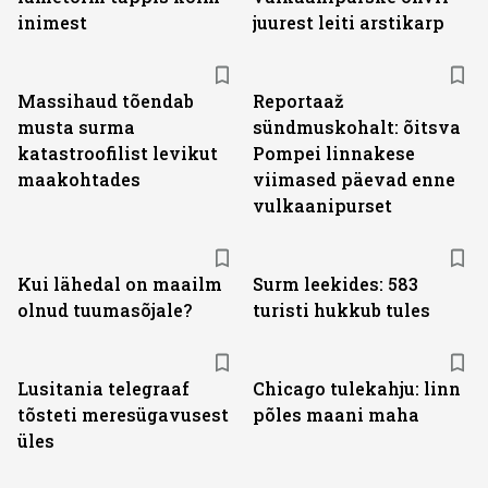
inimest
juurest leiti arstikarp
Massihaud tõendab
Reportaaž
musta surma
sündmuskohalt: õitsva
katastroofilist levikut
Pompei linnakese
maakohtades
viimased päevad enne
vulkaanipurset
Kui lähedal on maailm
Surm leekides: 583
olnud tuumasõjale?
turisti hukkub tules
Lusitania telegraaf
Chicago tulekahju: linn
tõsteti meresügavusest
põles maani maha
üles