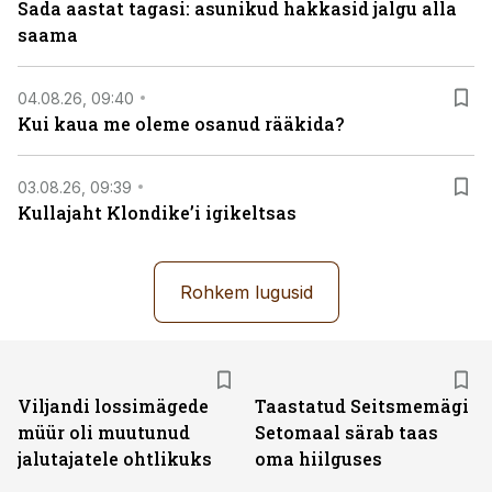
Sada aastat tagasi: asunikud hakkasid jalgu alla
saama
04.08.26, 09:40
Kui kaua me oleme osanud rääkida?
03.08.26, 09:39
Kullajaht Klondike’i igikeltsas
Rohkem lugusid
Viljandi lossimägede
Taastatud Seitsmemägi
müür oli muutunud
Setomaal särab taas
jalutajatele ohtlikuks
oma hiilguses