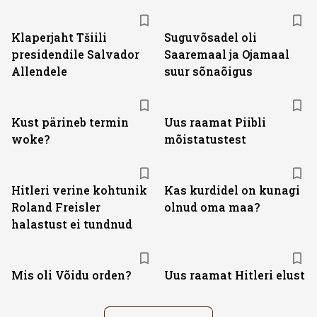
Klaperjaht Tšiili
Suguvõsadel oli
presidendile Salvador
Saaremaal ja Ojamaal
Allendele
suur sõnaõigus
Kust pärineb termin
Uus raamat Piibli
woke?
mõistatustest
Hitleri verine kohtunik
Kas kurdidel on kunagi
Roland Freisler
olnud oma maa?
halastust ei tundnud
Mis oli Võidu orden?
Uus raamat Hitleri elust