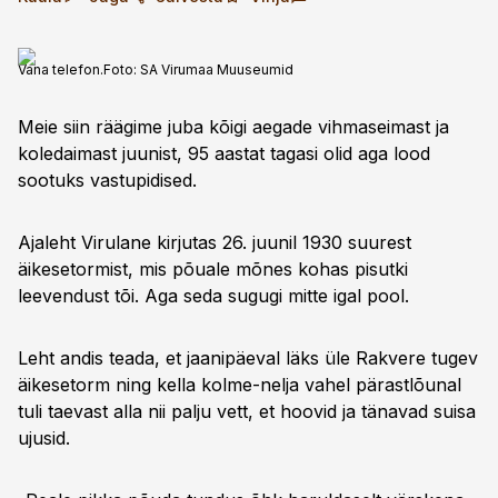
Vana telefon.
Foto:
SA Virumaa Muuseumid
Meie siin räägime juba kõigi aegade vihmaseimast ja
koledaimast juunist, 95 aastat tagasi olid aga lood
sootuks vastupidised.
Ajaleht Virulane kirjutas 26. juunil 1930 suurest
äikesetormist, mis põuale mõnes kohas pisutki
leevendust tõi. Aga seda sugugi mitte igal pool.
Leht andis teada, et jaanipäeval läks üle Rakvere tugev
äikesetorm ning kella kolme-nelja vahel pärastlõunal
tuli taevast alla nii palju vett, et hoovid ja tänavad suisa
ujusid.