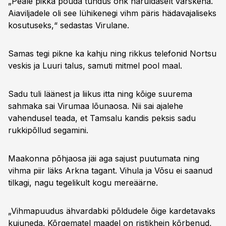
„Peale pikka põuda tundus õhk haruldaselt värskena.
Aiaviljadele oli see lühikenegi vihm päris hädavajaliseks
kosutuseks,“ sedastas Virulane.
Samas tegi pikne ka kahju ning rikkus telefonid Nortsu
veskis ja Luuri talus, samuti mitmel pool maal.
Sadu tuli läänest ja liikus itta ning kõige suurema
sahmaka sai Virumaa lõunaosa. Nii sai ajalehe
vahendusel teada, et Tamsalu kandis peksis sadu
rukkipõllud segamini.
Maakonna põhjaosa jäi aga sajust puutumata ning
vihma piir läks Arkna tagant. Vihula ja Võsu ei saanud
tilkagi, nagu tegelikult kogu mereäärne.
„Vihmapuudus ähvardabki põldudele õige kardetavaks
kujuneda. Kõrgematel maadel on ristikhein kõrbenud,