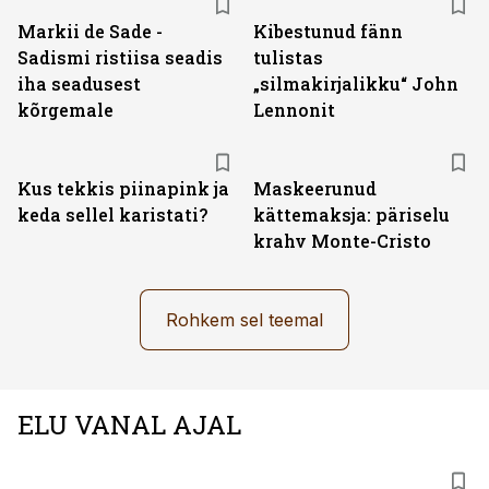
Markii de Sade -
Kibestunud fänn
Sadismi ristiisa seadis
tulistas
iha seadusest
„silmakirjalikku“ John
kõrgemale
Lennonit
Kus tekkis piinapink ja
Maskeerunud
keda sellel karistati?
kättemaksja: päriselu
krahv Monte-Cristo
Rohkem sel teemal
ELU VANAL AJAL