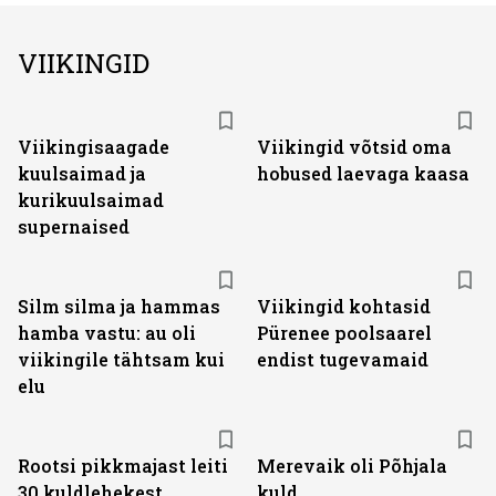
VIIKINGID
Viikingisaagade
Viikingid võtsid oma
kuulsaimad ja
hobused laevaga kaasa
kurikuulsaimad
supernaised
Silm silma ja hammas
Viikingid kohtasid
hamba vastu: au oli
Pürenee poolsaarel
viikingile tähtsam kui
endist tugevamaid
elu
Rootsi pikkmajast leiti
Merevaik oli Põhjala
30 kuldlehekest
kuld