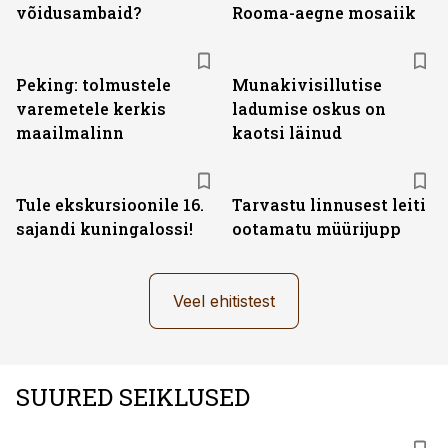
võidusambaid?
Rooma-aegne mosaiik
Peking: tolmustele
Munakivisillutise
varemetele kerkis
ladumise oskus on
maailmalinn
kaotsi läinud
Tule ekskursioonile 16.
Tarvastu linnusest leiti
sajandi kuningalossi!
ootamatu müürijupp
Veel ehitistest
SUURED SEIKLUSED