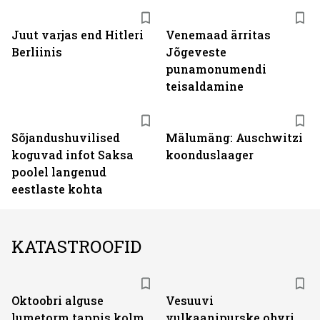
Juut varjas end Hitleri
Venemaad ärritas
Berliinis
Jõgeveste
punamonumendi
teisaldamine
Sõjandushuvilised
Mälumäng: Auschwitzi
koguvad infot Saksa
koonduslaager
poolel langenud
eestlaste kohta
KATASTROOFID
Oktoobri alguse
Vesuuvi
lumetorm tappis kolm
vulkaanipurske ohvri