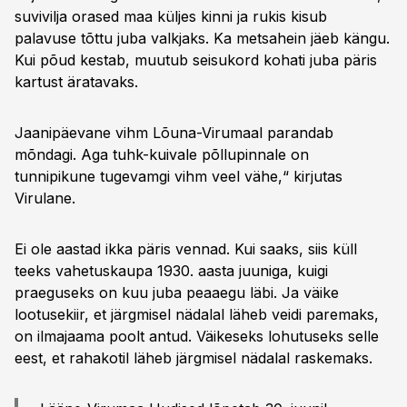
suvivilja orased maa küljes kinni ja rukis kisub
palavuse tõttu juba valkjaks. Ka metsahein jäeb kängu.
Kui põud kestab, muutub seisukord kohati juba päris
kartust äratavaks.
Jaanipäevane vihm Lõuna-Virumaal parandab
mõndagi. Aga tuhk-kuivale põllupinnale on
tunnipikune tugevamgi vihm veel vähe,“ kirjutas
Virulane.
Ei ole aastad ikka päris vennad. Kui saaks, siis küll
teeks vahetuskaupa 1930. aasta juuniga, kuigi
praeguseks on kuu juba peaaegu läbi. Ja väike
lootusekiir, et järgmisel nädalal läheb veidi paremaks,
on ilmajaama poolt antud. Väikeseks lohutuseks selle
eest, et rahakotil läheb järgmisel nädalal raskemaks.