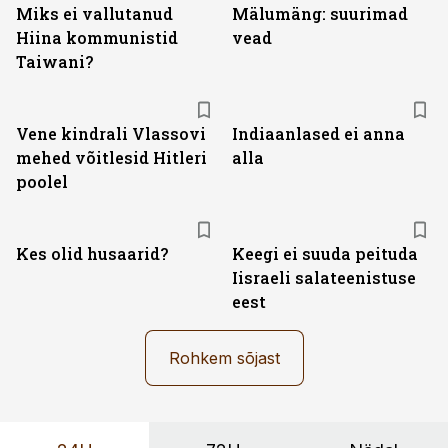
Miks ei vallutanud
Mälumäng: suurimad
Hiina kommunistid
vead
Taiwani?
Vene kindrali Vlassovi
Indiaanlased ei anna
mehed võitlesid Hitleri
alla
poolel
Kes olid husaarid?
Keegi ei suuda peituda
Iisraeli salateenistuse
eest
Rohkem sõjast