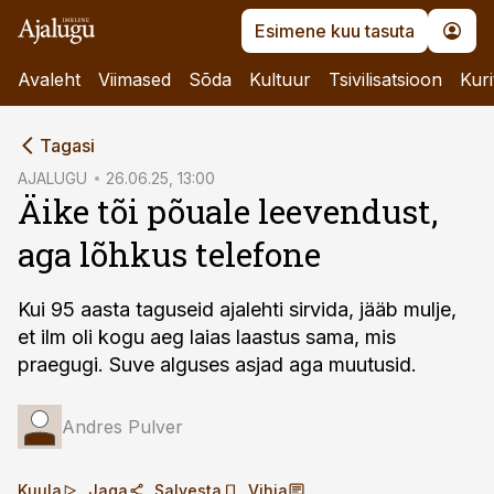
Esimene kuu tasuta
Avaleht
Viimased
Sõda
Kultuur
Tsivilisatsioon
Kuri
cebook
cebook
Tagasi
Twitter)
Twitter)
AJALUGU
26.06.25, 13:00
Äike tõi põuale leevendust,
kedIn
kedIn
aga lõhkus telefone
ail
ail
k
k
Kui 95 aasta taguseid ajalehti sirvida, jääb mulje,
et ilm oli kogu aeg laias laastus sama, mis
praegugi. Suve alguses asjad aga muutusid.
Andres Pulver
Kuula
Jaga
Salvesta
Vihja