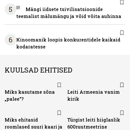
5
Mängi iidsete tsivilisatsioonide
teemalist mälumängu ja võid võita auhinna
6
Kinoomanik loopis konkurentidele kaikaid
kodaratesse
KUULSAD EHITISED
Miks kasutame sõna
Leiti Armeenia vanim
„palee“?
kirik
Miks ehitasid
Türgist leiti hiiglaslik
roomlased suuri kaari ja
600ruutmeetrine