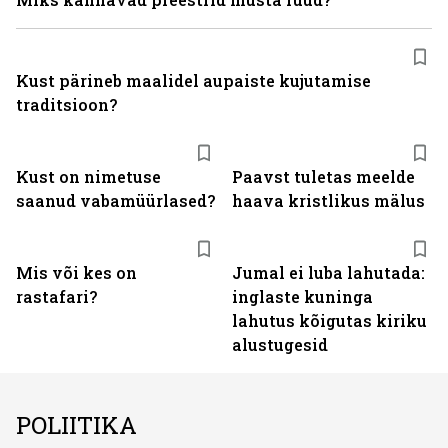
Kust pärineb maalidel aupaiste kujutamise
traditsioon?
Kust on nimetuse
Paavst tuletas meelde
saanud vabamüürlased?
haava kristlikus mälus
Mis või kes on
Jumal ei luba lahutada:
rastafari?
inglaste kuninga
lahutus kõigutas kiriku
alustugesid
POLIITIKA