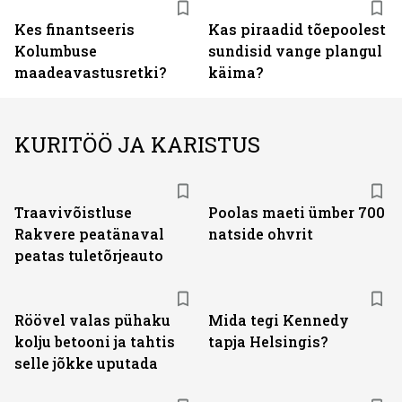
Kes finantseeris
Kas piraadid tõepoolest
Kolumbuse
sundisid vange plangul
maadeavastusretki?
käima?
KURITÖÖ JA KARISTUS
Traavivõistluse
Poolas maeti ümber 700
Rakvere peatänaval
natside ohvrit
peatas tuletõrjeauto
Röövel valas pühaku
Mida tegi Kennedy
kolju betooni ja tahtis
tapja Helsingis?
selle jõkke uputada