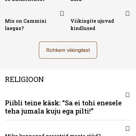
Mis on Cammini
Viikingite ujuvad
laegas?
kindlused
Rohkem viikingitest
RELIGIOON
Piibli teine käsk: “Sa ei tohi enesele
teha jumala kuju ega pilti!”
Miks kannavad preestrid musta rüüd?