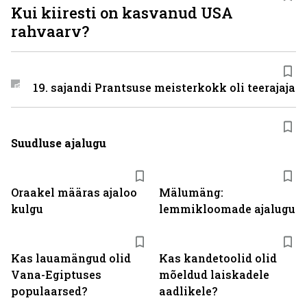
Kui kiiresti on kasvanud USA
rahvaarv?
19. sajandi Prantsuse meisterkokk oli teerajaja
Suudluse ajalugu
Oraakel määras ajaloo
Mälumäng:
kulgu
lemmikloomade ajalugu
Kas lauamängud olid
Kas kandetoolid olid
Vana-Egiptuses
mõeldud laiskadele
populaarsed?
aadlikele?