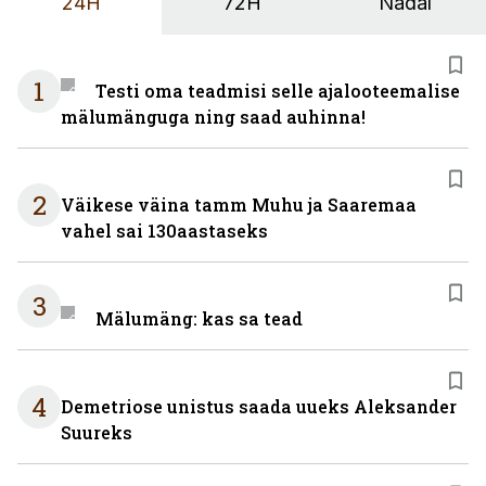
24H
72H
Nädal
1
Testi oma teadmisi selle ajalooteemalise
mälumänguga ning saad auhinna!
2
Väikese väina tamm Muhu ja Saaremaa
vahel sai 130aastaseks
3
Mälumäng: kas sa tead
4
Demetriose unistus saada uueks Aleksander
Suureks