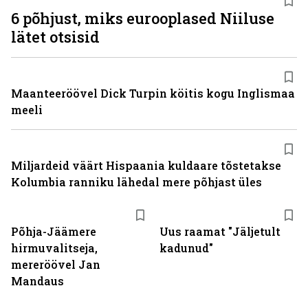
6 põhjust, miks eurooplased Niiluse
lätet otsisid
Maanteeröövel Dick Turpin köitis kogu Inglismaa
meeli
Miljardeid väärt Hispaania kuldaare tõstetakse
Kolumbia ranniku lähedal mere põhjast üles
Põhja-Jäämere
Uus raamat "Jäljetult
hirmuvalitseja,
kadunud"
mereröövel Jan
Mandaus