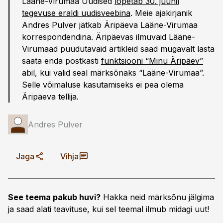
Lääne-Virumaa Uudised
lõpetab 30. juunil
tegevuse eraldi uudisveebina
. Meie ajakirjanik
Andres Pulver jätkab Äripäeva Lääne-Virumaa
korrespondendina. Äripäevas ilmuvaid Lääne-
Virumaad puudutavaid artikleid saad mugavalt lasta
saata enda postkasti
funktsiooni “Minu Äripäev”
abil, kui valid seal märksõnaks “Lääne-Virumaa”.
Selle võimaluse kasutamiseks ei pea olema
Äripäeva tellija.
Andres Pulver
Jaga
Vihja
See teema pakub huvi?
Hakka neid märksõnu jälgima
ja saad alati teavituse, kui sel teemal ilmub midagi uut!