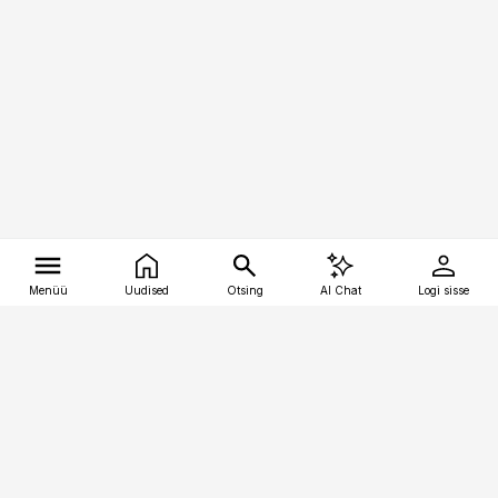
Menüü
Uudised
Otsing
AI Chat
Logi sisse
Vana-Lõuna 39/1, 19094 Tallinn
(+372) 667 0111
tellimiskeskus@aripaev.ee