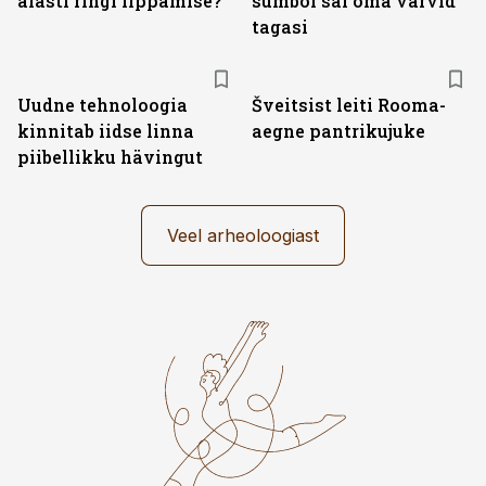
alasti ringi lippamise?
sümbol sai oma värvid
tagasi
Uudne tehnoloogia
Šveitsist leiti Rooma-
kinnitab iidse linna
aegne pantrikujuke
piibellikku hävingut
Veel arheoloogiast