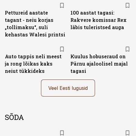
Pettureid aastate
100 aastat tagasi:
tagant - neiu korjas
Rakvere komissar Rex
„tollimaksu“, suli
läbis tuleristsed auga
kehastas Walesi printsi
Auto tappis neli meest
Kuulus hobuseraud on
ja rong lõikas kaks
Pärnu ajaloolisel majal
neiut tükkideks
tagasi
Veel Eesti lugusid
SÕDA