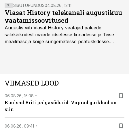
SISUTURUNDUS
04.08.26, 13:11
ST
Viasat History telekanali augustikuu
vaatamissoovitused
Augustis viib Viasat History vaatajad paleede
salakäikudest maiade iidsetesse linnadesse ja Teise
maailmasõja kõige süngematesse peatükkidesse.
Kuninglike dünastiate intriigid, värsked arheoloogilised
avastused ning seni nägemata kaadrid Kolmanda riigi
argielust avavad ajaloo tuntud sündmused täiesti uuest
vaatenurgast. Viasat History on saadaval kõikide Eesti
teleoperaatorite kaudu. Tutvu telekavaga:
VIIMASED LOOD
viasathistory.eu/ee
06.08.26, 15:08
Kuulsad Briti palgasõdurid: Vaprad gurkhad on
siin
06.08.26, 09:41