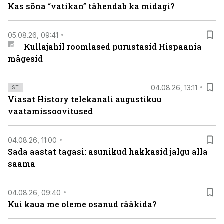
Kas sõna “vatikan” tähendab ka midagi?
05.08.26, 09:41
Kullajahil roomlased purustasid Hispaania
mägesid
04.08.26, 13:11
ST
Viasat History telekanali augustikuu
vaatamissoovitused
04.08.26, 11:00
Sada aastat tagasi: asunikud hakkasid jalgu alla
saama
04.08.26, 09:40
Kui kaua me oleme osanud rääkida?