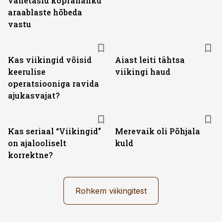
vahetasid kopranahku
araablaste hõbeda
vastu
Kas viikingid võisid
Aiast leiti tähtsa
keerulise
viikingi haud
operatsiooniga ravida
ajukasvajat?
Kas seriaal “Viikingid”
Merevaik oli Põhjala
on ajalooliselt
kuld
korrektne?
Rohkem viikingitest