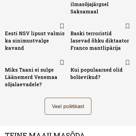
ilmasõjajärgsel
Saksamaal
Eesti NSV lipust valmis
Baski terroristid
ka sinimustvalge
lasevad õhku diktaator
kavand
Franco mantlipärija
Miks Taani ei sulge
Kui populaarsed olid
Läänemerd Venemaa
bolševikud?
sõjalaevadele?
Veel poliitikast
TEINE MAAILMASÕDA