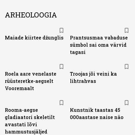
ARHEOLOOGIA
Maiade kiirtee džunglis
Prantsusmaa vabaduse
sümbol sai oma värvid
tagasi
Roela aare venelaste
Troojas jõi veini ka
rüüsteretke-aegselt
lihtrahvas
Vooremaalt
Rooma-aegse
Kunstnik taastas 45
gladiaatori skeletilt
000aastase naise näo
avastati lõvi
hammustusjäljed