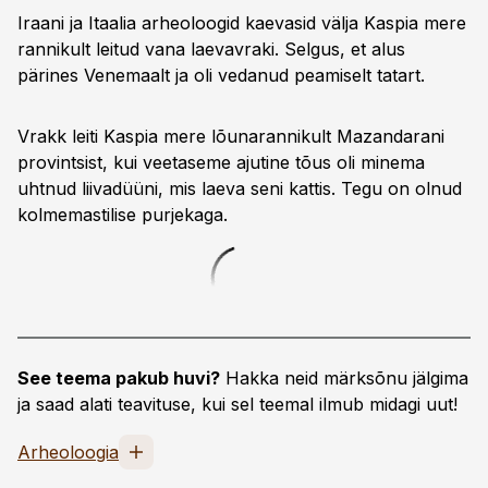
Iraani ja Itaalia arheoloogid kaevasid välja Kaspia mere
rannikult leitud vana laevavraki. Selgus, et alus
pärines Venemaalt ja oli vedanud peamiselt tatart.
Vrakk leiti Kaspia mere lõunarannikult Mazandarani
provintsist, kui veetaseme ajutine tõus oli minema
uhtnud liivadüüni, mis laeva seni kattis. Tegu on olnud
kolmemastilise purjekaga.
See teema pakub huvi?
Hakka neid märksõnu jälgima
ja saad alati teavituse, kui sel teemal ilmub midagi uut!
Arheoloogia