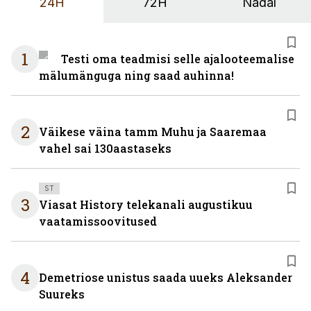
24H
72H
Nädal
1
Testi oma teadmisi selle ajalooteemalise
mälumänguga ning saad auhinna!
2
Väikese väina tamm Muhu ja Saaremaa
vahel sai 130aastaseks
ST
3
Viasat History telekanali augustikuu
vaatamissoovitused
4
Demetriose unistus saada uueks Aleksander
Suureks