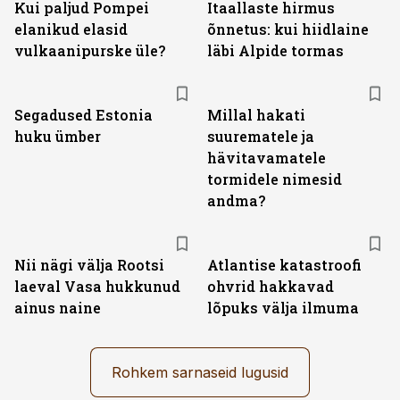
Kui paljud Pompei
Itaallaste hirmus
elanikud elasid
õnnetus: kui hiidlaine
vulkaanipurske üle?
läbi Alpide tormas
Segadused Estonia
Millal hakati
huku ümber
suurematele ja
hävitavamatele
tormidele nimesid
andma?
Nii nägi välja Rootsi
Atlantise katastroofi
laeval Vasa hukkunud
ohvrid hakkavad
ainus naine
lõpuks välja ilmuma
Rohkem sarnaseid lugusid