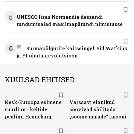
5
UNESCO lisas Normandia dessandi
randumisalad maailmapärandi nimistusse
6
Surmapõlgurite kaitseingel: Sid Watkins
ja F1 ohutusrevolutsioon
KUULSAD EHITISED
Kesk-Euroopa esimene
Varssavi elanikud
suurlinn - keltide
soovivad säilitada
pealinn Heuneburg
„soome majade“ rajooni