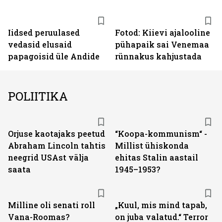
Iidsed peruulased
Fotod: Kiievi ajalooline
vedasid elusaid
pühapaik sai Venemaa
papagoisid üle Andide
rünnakus kahjustada
POLIITIKA
Orjuse kaotajaks peetud
“Koopa-kommunism“ -
Abraham Lincoln tahtis
Millist ühiskonda
neegrid USAst välja
ehitas Stalin aastail
saata
1945–1953?
Milline oli senati roll
„Kuul, mis mind tapab,
Vana-Roomas?
on juba valatud.“ Terror