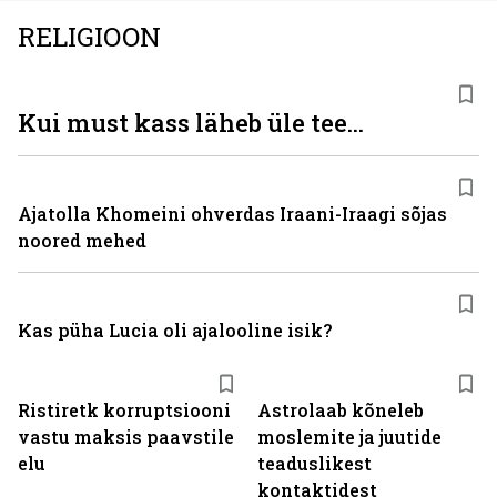
RELIGIOON
Kui must kass läheb üle tee...
Ajatolla Khomeini ohverdas Iraani-Iraagi sõjas
noored mehed
Kas püha Lucia oli ajalooline isik?
Ristiretk korruptsiooni
Astrolaab kõneleb
vastu maksis paavstile
moslemite ja juutide
elu
teaduslikest
kontaktidest