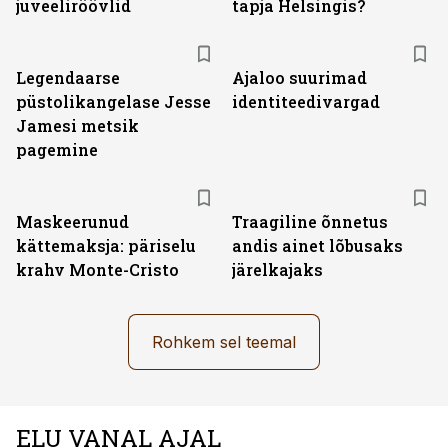
juveeliröövlid
tapja Helsingis?
Legendaarse
Ajaloo suurimad
püstolikangelase Jesse
identiteedivargad
Jamesi metsik
pagemine
Maskeerunud
Traagiline õnnetus
kättemaksja: päriselu
andis ainet lõbusaks
krahv Monte-Cristo
järelkajaks
Rohkem sel teemal
ELU VANAL AJAL