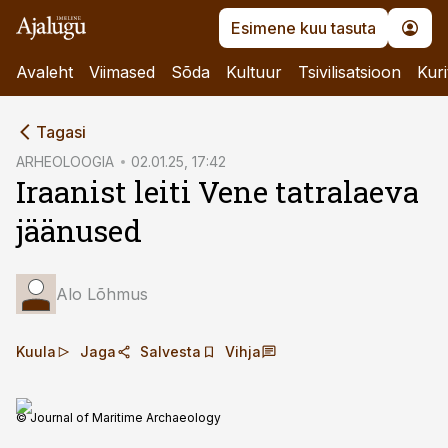
Esimene kuu tasuta
Avaleht
Viimased
Sõda
Kultuur
Tsivilisatsioon
Kuri
cebook
Tagasi
Twitter)
ARHEOLOOGIA
02.01.25, 17:42
Iraanist leiti Vene tatralaeva
kedIn
jäänused
ail
k
Alo Lõhmus
Kuula
Jaga
Salvesta
Vihja
© Journal of Maritime Archaeology