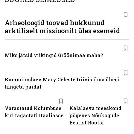
Arheoloogid toovad hukkunud
arktiliselt missioonilt üles esemeid
Miks jätsid viikingid Gröönimaa maha?
Kummituslaev Mary Celeste triivis ilma ühegi
hingeta pardal
Varastatud Kolumbuse
Kalalaeva meeskond
kiri tagastati Itaaliasse
põgenes Nõukogude
Eestist Rootsi