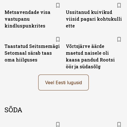
Metsavendade visa
Ussitanud kuivikud
vastupanu
viisid pagari kohtukulli
kindluspunkrites
ette
Taastatud Seitsmemägi
Võrtsjärve äärde
Setomaal särab taas
maetud naisele oli
oma hiilguses
kaasa pandud Rootsi
öör ja südasõlg
Veel Eesti lugusid
SÕDA