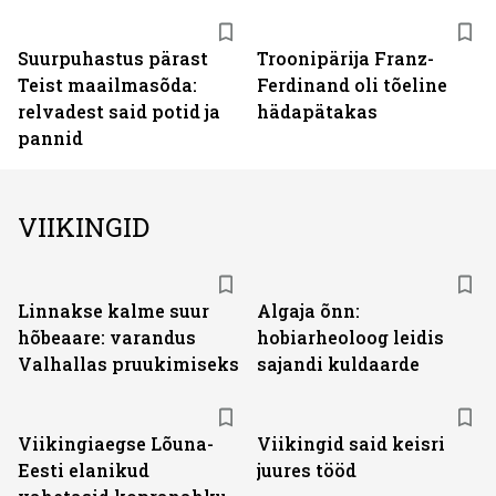
Suurpuhastus pärast
Troonipärija Franz-
Teist maailmasõda:
Ferdinand oli tõeline
relvadest said potid ja
hädapätakas
pannid
VIIKINGID
Linnakse kalme suur
Algaja õnn:
hõbeaare: varandus
hobiarheoloog leidis
Valhallas pruukimiseks
sajandi kuldaarde
Viikingiaegse Lõuna-
Viikingid said keisri
Eesti elanikud
juures tööd