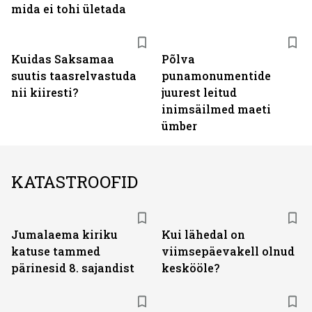
mida ei tohi ületada
Kuidas Saksamaa
Põlva
suutis taasrelvastuda
punamonumentide
nii kiiresti?
juurest leitud
inimsäilmed maeti
ümber
KATASTROOFID
Jumalaema kiriku
Kui lähedal on
katuse tammed
viimsepäevakell olnud
pärinesid 8. sajandist
keskööle?