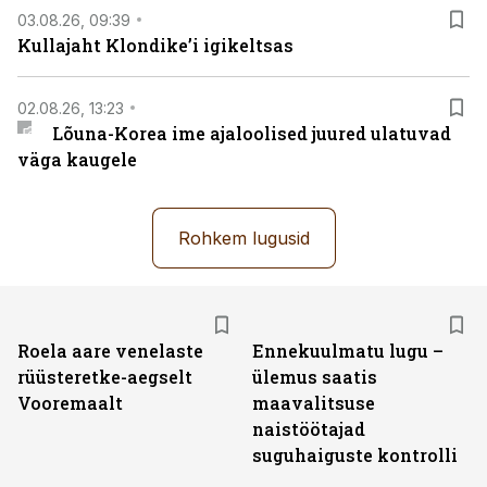
03.08.26, 09:39
Kullajaht Klondike’i igikeltsas
02.08.26, 13:23
Lõuna-Korea ime ajaloolised juured ulatuvad
väga kaugele
Rohkem lugusid
Roela aare venelaste
Ennekuulmatu lugu –
rüüsteretke-aegselt
ülemus saatis
Vooremaalt
maavalitsuse
naistöötajad
suguhaiguste kontrolli