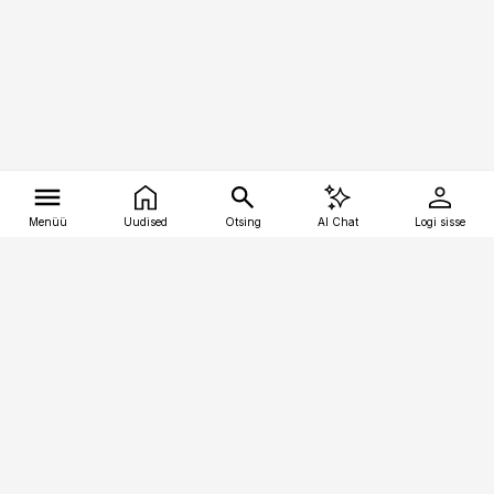
Menüü
Uudised
Otsing
AI Chat
Logi sisse
Vana-Lõuna 39/1, 19094 Tallinn
(+372) 667 0111
tellimiskeskus@aripaev.ee
Telli Imeline Ajalugu
Uudiskiri
Reklaam
Firmast