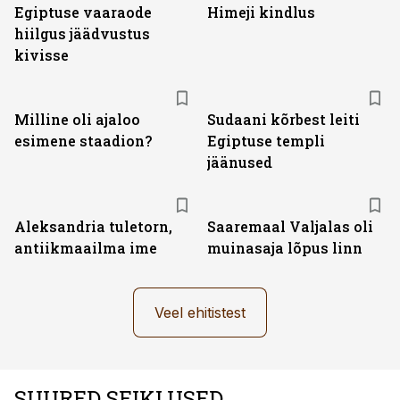
Egiptuse vaaraode
Himeji kindlus
hiilgus jäädvustus
kivisse
Milline oli ajaloo
Sudaani kõrbest leiti
esimene staadion?
Egiptuse templi
jäänused
Aleksandria tuletorn,
Saaremaal Valjalas oli
antiikmaailma ime
muinasaja lõpus linn
Veel ehitistest
SUURED SEIKLUSED