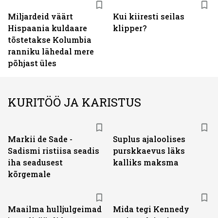
Miljardeid väärt
Kui kiiresti seilas
Hispaania kuldaare
klipper?
tõstetakse Kolumbia
ranniku lähedal mere
põhjast üles
KURITÖÖ JA KARISTUS
Markii de Sade -
Suplus ajaloolises
Sadismi ristiisa seadis
purskkaevus läks
iha seadusest
kalliks maksma
kõrgemale
Maailma hulljulgeimad
Mida tegi Kennedy