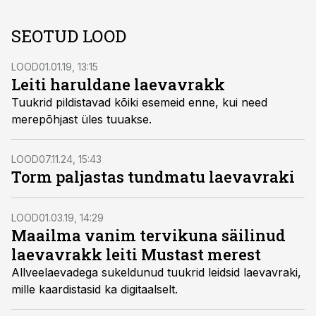
SEOTUD LOOD
LOOD
01.01.19, 13:15
Leiti haruldane laevavrakk
Tuukrid pildistavad kõiki esemeid enne, kui need
merepõhjast üles tuuakse.
LOOD
07.11.24, 15:43
Torm paljastas tundmatu laevavraki
LOOD
01.03.19, 14:29
Maailma vanim tervikuna säilinud
laevavrakk leiti Mustast merest
Allveelaevadega sukeldunud tuukrid leidsid laevavraki,
mille kaardistasid ka digitaalselt.