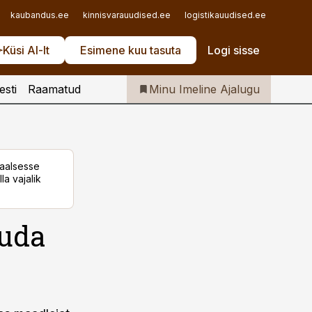
Iseteenindus
kaubandus.ee
kinnisvarauudised.ee
logistikauudised.ee
mu.ee
Telli Imeline Ajalugu
Küsi AI-lt
Esimene kuu tasuta
Logi sisse
esti
Raamatud
Minu Imeline Ajalugu
taalsesse
la vajalik
auda