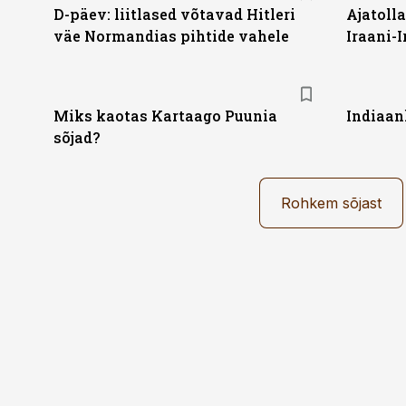
D-päev: liitlased võtavad Hitleri
Ajatoll
väe Normandias pihtide vahele
Iraani-
Miks kaotas Kartaago Puunia
Indiaan
sõjad?
Rohkem sõjast