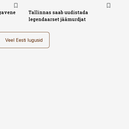
igavene
Tallinnas saab uudistada
legendaarset jäämurdjat
Veel Eesti lugusid