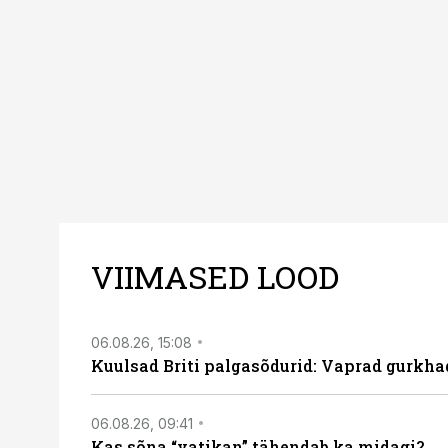
VIIMASED LOOD
06.08.26, 15:08
Kuulsad Briti palgasõdurid: Vaprad gurkhad
06.08.26, 09:41
Kas sõna “vatikan” tähendab ka midagi?