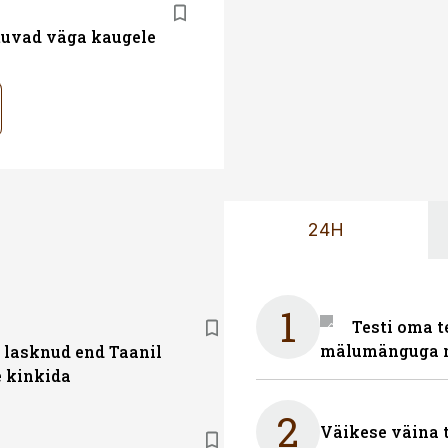
atuvad väga kaugele
24H
1
Testi oma t
mälumänguga n
i lasknud end Taanil
e kinkida
2
Väikese väina 