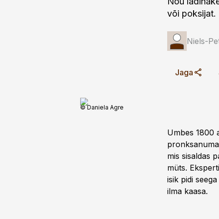
Nõu ladinak
või poksijat.
Niels-P
Jaga
© Daniela Agre
Umbes 1800 aa
pronksanuma.
mis sisaldas 
müts. Ekspert
isik pidi seeg
ilma kaasa.