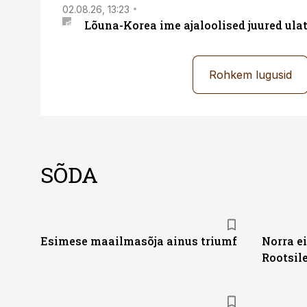
02.08.26, 13:23
Lõuna-Korea ime ajaloolised juured ul
Rohkem lugusid
SÕDA
Esimese maailmasõja ainus triumf
Norra e
Rootsil