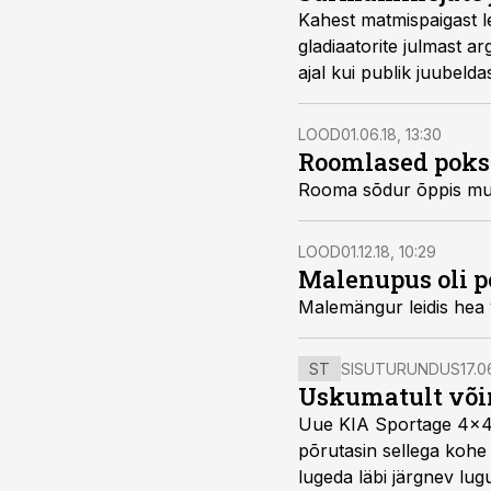
Kahest matmispaigast l
gladiaatorite julmast ar
ajal kui publik juubeld
LOOD
01.06.18, 13:30
Roomlased poksi
Rooma sõdur õppis mu
LOOD
01.12.18, 10:29
Malenupus oli p
Malemängur leidis hea v
ST
SISUTURUNDUS
17.0
Uskumatult või
Uue KIA Sportage 4x4 H
põrutasin sellega kohe 
lugeda läbi järgnev lug