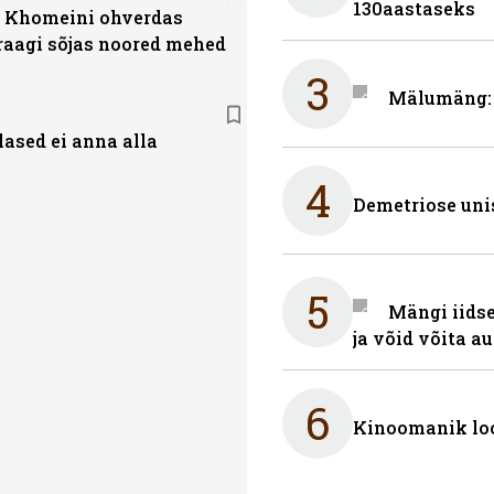
130aastaseks
a Khomeini ohverdas
Iraagi sõjas noored mehed
3
Mälumäng: 
lased ei anna alla
4
Demetriose uni
5
Mängi iidse
ja võid võita a
6
Kinoomanik loo