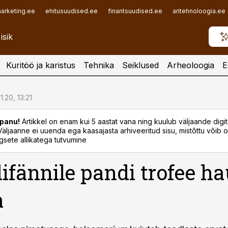
arketing.ee
ehitusuudised.ee
finantsuudised.ee
aritehnoloogia.ee
Kuritöö ja karistus
Tehnika
Seiklused
Arheoloogia
E
1.20, 13:21
panu!
Artikkel on enam kui 5 aastat vana ning kuulub väljaande digi
. Väljaanne ei uuenda ega kaasajasta arhiveeritud sisu, mistõttu võib ol
sete allikatega tutvumine
ifännile pandi trofee h
a