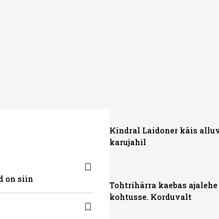
Kindral Laidoner käis allu
karujahil
 on siin
Tohtrihärra kaebas ajalehe
kohtusse. Korduvalt