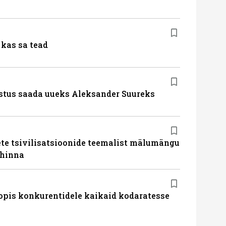
kas sa tead
stus saada uueks Aleksander Suureks
te tsivilisatsioonide teemalist mälumängu
uhinna
pis konkurentidele kaikaid kodaratesse