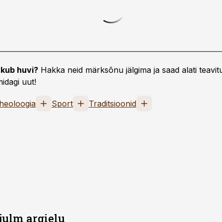
kub huvi?
Hakka neid märksõnu jälgima ja saad alati teavitu
idagi uut!
heoloogia
Sport
Traditsioonid
julm argielu