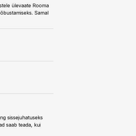
astele ülevaate Rooma
e lõbustamiseks. Samal
ng sissejuhatuseks
ead saab teada, kui