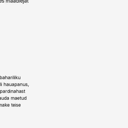
es maadlejat
ahariliku
oli hauapanus,
opardinahast
hauda maetud
umake teise