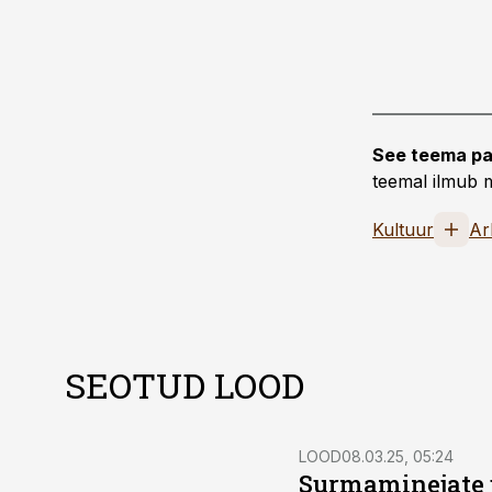
See teema pa
teemal ilmub m
Kultuur
Ar
SEOTUD LOOD
LOOD
08.03.25, 05:24
Surmaminejate 