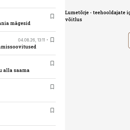
Lumetõrje - teehooldajate 
võitlus
ania mägesid
04.08.26, 13:11
tamissoovitused
u alla saama