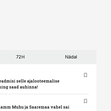
72H
Nädal
eadmisi selle ajalooteemalise
ing saad auhinna!
tamm Muhu ja Saaremaa vahel sai