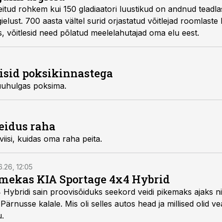
eitud rohkem kui 150 gladiaatori luustikud on andnud teadl
gielust. 700 aasta vältel surid orjastatud võitlejad roomlast
as, võitlesid need põlatud meelelahutajad oma elu eest.
sid poksi­kinnastega
uhulgas poksima.
eidus raha
iisi, kuidas oma raha peita.
6.26, 12:05
mekas KIA Sportage 4x4 Hybrid
ybridi sain proovisõiduks seekord veidi pikemaks ajaks ni
Pärnusse kalale. Mis oli selles autos head ja millised olid v
u.