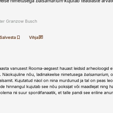
eelse nimetusega
balsamarium
kujutab teadlaste arvat
eter Granzow Busch
Salvesta
Vihja
sta vanusest Rooma-aegsest hauast leidsid arheoloogid eb
 Näokujuline nõu, ladinakeelse nimetusega
balsamarium
, 
palsamit. Kujutatud näol on nina murdunud ja tal on peas le
ide hinnangul kujutab see nõu poksijat või maadlejat ning 
a olema nii suur spordifanaatik, et talle pandi see eriline an