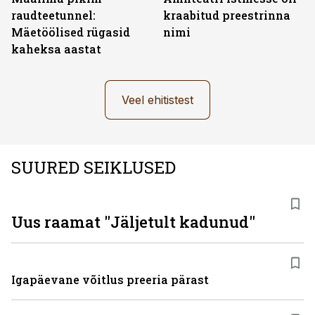
raudteetunnel:
kraabitud preestrinna
Mäetöölised rügasid
nimi
kaheksa aastat
Veel ehitistest
SUURED SEIKLUSED
Uus raamat "Jäljetult kadunud"
Igapäevane võitlus preeria pärast