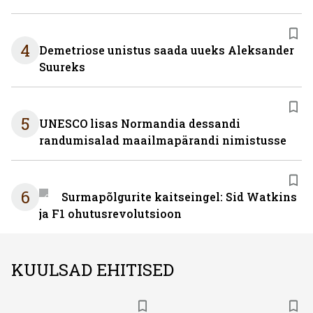
4
Demetriose unistus saada uueks Aleksander
Suureks
5
UNESCO lisas Normandia dessandi
randumisalad maailmapärandi nimistusse
6
Surmapõlgurite kaitseingel: Sid Watkins
ja F1 ohutusrevolutsioon
KUULSAD EHITISED