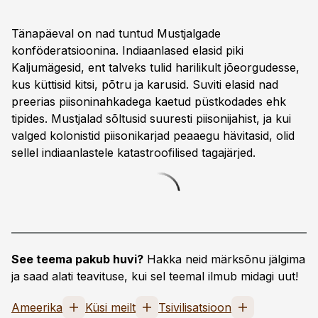
Tänapäeval on nad tuntud Mustjalgade
konföderatsioonina. Indiaanlased elasid piki
Kaljumägesid, ent talveks tulid harilikult jõeorgudesse,
kus küttisid kitsi, põtru ja karusid. Suviti elasid nad
preerias piisoninahkadega kaetud püstkodades ehk
tipides. Mustjalad sõltusid suures­ti piisonijahist, ja kui
valged kolonistid piisonikarjad peaaegu hävitasid, olid
sellel indiaanlastele katastroofilised tagajärjed.
See teema pakub huvi?
Hakka neid märksõnu jälgima
ja saad alati teavituse, kui sel teemal ilmub midagi uut!
Ameerika
Küsi meilt
Tsivilisatsioon