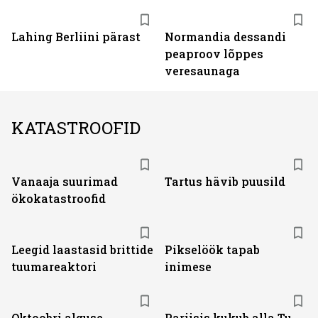
Lahing Berliini pärast
Normandia dessandi
peaproov lõppes
veresaunaga
KATASTROOFID
Vanaaja suurimad
Tartus hävib puusild
ökokatastroofid
Leegid laastasid brittide
Pikselöök tapab
tuumareaktori
inimese
Oktoobri alguse
Pariisis kukub alla Tu-