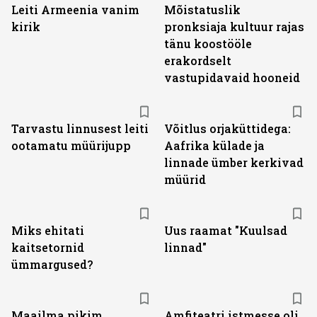
Leiti Armeenia vanim
Mõistatuslik
kirik
pronksiaja kultuur rajas
tänu koostööle
erakordselt
vastupidavaid hooneid
Tarvastu linnusest leiti
Võitlus orjaküttidega:
ootamatu müürijupp
Aafrika külade ja
linnade ümber kerkivad
müürid
Miks ehitati
Uus raamat "Kuulsad
kaitsetornid
linnad"
ümmargused?
Maailma pikim
Amfiteatri istmesse oli