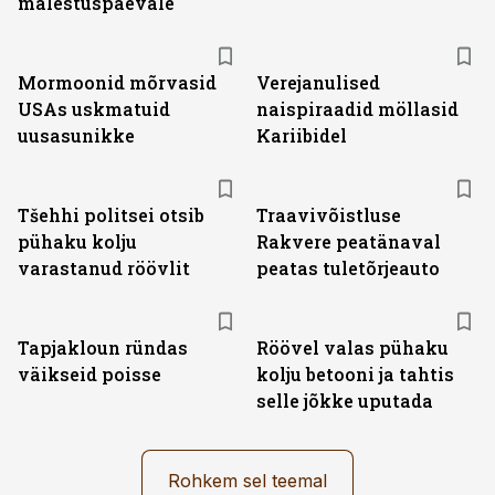
mälestuspäevale
Mormoonid mõrvasid
Verejanulised
USAs uskmatuid
naispiraadid möllasid
uusasunikke
Kariibidel
Tšehhi politsei otsib
Traavivõistluse
pühaku kolju
Rakvere peatänaval
varastanud röövlit
peatas tuletõrjeauto
Tapjakloun ründas
Röövel valas pühaku
väikseid poisse
kolju betooni ja tahtis
selle jõkke uputada
Rohkem sel teemal