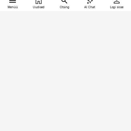
Menüü
Uudised
Otsing
AI Chat
Logi sisse
Vana-Lõuna 39/1, 19094 Tallinn
(+372) 667 0111
tellimiskeskus@aripaev.ee
Telli Imeline Ajalugu
Uudiskiri
Reklaam
Firmast
Sisu kasutamisõigused
Ajakirjaniku
eetikakoodeks
Üldtingimused
Privaatsustingimused
Küpsiste poliitika
KKK
Eesti Meediaettevõtete
Eelistuste haldamine
Liit