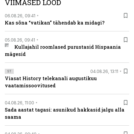
VIIMASED LOOD
viasathistory.eu/ee
06.08.26, 09:41
Kas sõna “vatikan” tähendab ka midagi?
05.08.26, 09:41
Kullajahil roomlased purustasid Hispaania
mägesid
04.08.26, 13:11
ST
Viasat History telekanali augustikuu
vaatamissoovitused
04.08.26, 11:00
Sada aastat tagasi: asunikud hakkasid jalgu alla
saama