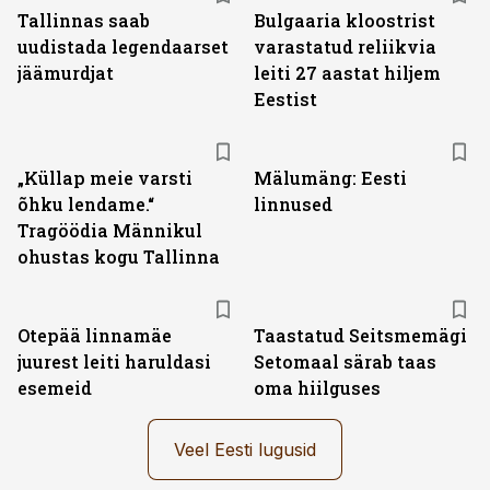
Tallinnas saab
Bulgaaria kloostrist
uudistada legendaarset
varastatud reliikvia
jäämurdjat
leiti 27 aastat hiljem
Eestist
„Küllap meie varsti
Mälumäng: Eesti
õhku lendame.“
linnused
Tragöödia Männikul
ohustas kogu Tallinna
Otepää linnamäe
Taastatud Seitsmemägi
juurest leiti haruldasi
Setomaal särab taas
esemeid
oma hiilguses
Veel Eesti lugusid