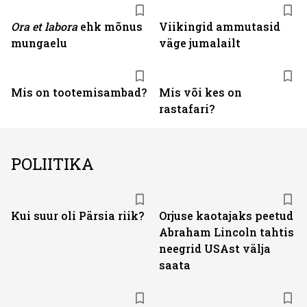
Ora et labora
ehk mõnus
Viikingid ammutasid
mungaelu
väge jumalailt
Mis on tootemisambad?
Mis või kes on
rastafari?
POLIITIKA
Kui suur oli Pärsia riik?
Orjuse kaotajaks peetud
Abraham Lincoln tahtis
neegrid USAst välja
saata