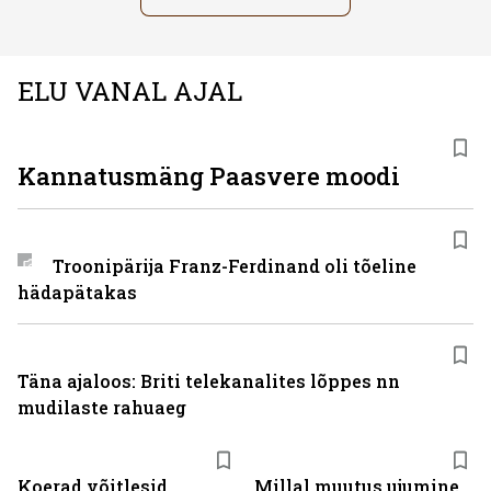
ELU VANAL AJAL
Kannatusmäng Paasvere moodi
Troonipärija Franz-Ferdinand oli tõeline
hädapätakas
Täna ajaloos: Briti telekanalites lõppes nn
mudilaste rahuaeg
Koerad võitlesid
Millal muutus ujumine