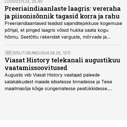
LOOD
03.11.24, 05:40
Preeriaindiaanlaste laagris: vereraha
ja piisonisõnnik tagasid korra ja rahu
Preeriaindiaanlased teadsid sajanditepikkuse kogemuse
põhjal, et pinged laagris võisid hukka saata kogu
hõimu. Seetõttu rakendati varguste, mõrvade ja
truudusetuse korral mõjuvaid karistusi. Vahel kustutati
vaen halastusega.
SISUTURUNDUS
04.08.26, 13:11
ST
Viasat History telekanali augustikuu
vaatamissoovitused
Augustis viib Viasat History vaatajad paleede
salakäikudest maiade iidsetesse linnadesse ja Teise
maailmasõja kõige süngematesse peatükkidesse.
Kuninglike dünastiate intriigid, värsked arheoloogilised
avastused ning seni nägemata kaadrid Kolmanda riigi
argielust avavad ajaloo tuntud sündmused täiesti uuest
vaatenurgast. Viasat History on saadaval kõikide Eesti
teleoperaatorite kaudu. Tutvu telekavaga: