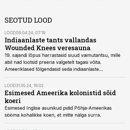
SEOTUD LOOD
LOOD
09.04.24, 07:19
Indiaanlaste tants vallandas
Wounded Knees veresauna
19. sajandi lõpus harrastasid siuud vaimutantsu, mille
abil nad lootsid preeria valgetelt tagasi võita.
Ameeriklased tõlgendasid seda indiaanlaste
sõjakuulutusena ja vastasid Wounded Knees
relvadega.
LOOD
31.05.24, 16:02
Esimesed Ameerika kolonistid sõid
koeri
Esimesed Inglise asunikud pidid Põhja-Ameerikas
sööma kohalikke koeri, et mitte nälga surra.