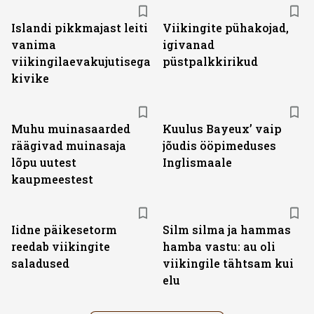
Islandi pikkmajast leiti
Viikingite pühakojad,
vanima
igivanad
viikingilaevakujutisega
püstpalkkirikud
kivike
Muhu muinasaarded
Kuulus Bayeux’ vaip
räägivad muinasaja
jõudis ööpimeduses
lõpu uutest
Inglismaale
kaupmeestest
Iidne päikesetorm
Silm silma ja hammas
reedab viikingite
hamba vastu: au oli
saladused
viikingile tähtsam kui
elu