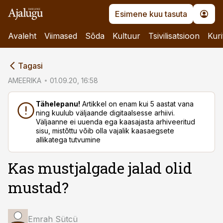
Esimene kuu tasuta
Avaleht
Viimased
Sõda
Kultuur
Tsivilisatsioon
Kuri
cebook
Tagasi
Twitter)
AMEERIKA
01.09.20, 16:58
kedIn
Tähelepanu!
Artikkel on enam kui 5 aastat vana
ning kuulub väljaande digitaalsesse arhiivi.
ail
Väljaanne ei uuenda ega kaasajasta arhiveeritud
sisu, mistõttu võib olla vajalik kaasaegsete
k
allikatega tutvumine
Kas mustjalgade jalad olid
mustad?
Emrah Sütcü