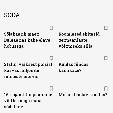
SÕDA
Sõjakaarik maeti
Roomlased ehitasid
Bulgaarias kahe elava
germaanlaste
hobusega
võitmiseks silla
Stalin: vaiksest poisist
Kuidas ründas
kasvas miljonite
kamikaze?
inimeste mõrvar
16. sajand: hispaanlane
Mis on lendav kindlus?
võitles nagu maia
sõdalane