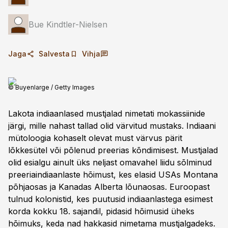
Bue Kindtler-Nielsen
Jaga
Salvesta
Vihja
© Buyenlarge / Getty Images
Lakota indiaanlased mustjalad nimetati mokassiinide
järgi, mille nahast tallad olid värvitud mustaks. Indiaani
mütoloogia kohaselt olevat must värvus pärit
lõkkesütel või põlenud preerias kõndimisest. Mustjalad
olid esialgu ainult üks neljast omavahel liidu sõlminud
preeriaindiaanlaste hõimust, kes elasid USAs Montana
põhjaosas ja Kanadas Alberta lõunaosas. Euroopast
tulnud kolonistid, kes puutusid indiaanlastega esimest
korda kokku 18. sajandil, pidasid hõimusid üheks
hõimuks, keda nad hakkasid nimetama mustjalgadeks.