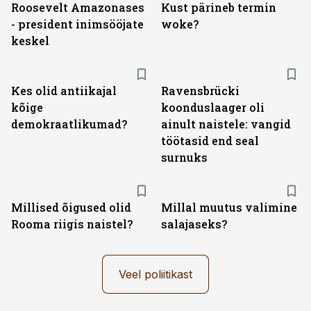
Roosevelt Amazonases
Kust pärineb termin
- president inimsööjate
woke?
keskel
Kes olid antiikajal
Ravensbrücki
kõige
koonduslaager oli
demokraatlikumad?
ainult naistele: vangid
töötasid end seal
surnuks
Millised õigused olid
Millal muutus valimine
Rooma riigis naistel?
salajaseks?
Veel poliitikast