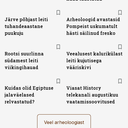
Järve põhjast leiti
Arheoloogid avastasid
tuhandeaastane
Pompeist uskumatult
puukuju
hästi säilinud fresko
Rootsi suurlinna
Veealusest kalurikülast
südamest leiti
leiti kujutisega
viikingihauad
vääriskivi
ST
Kuidas olid Egiptuse
Viasat History
jalaväelased
telekanali augustikuu
relvastatud?
vaatamissoovitused
Veel arheoloogiast