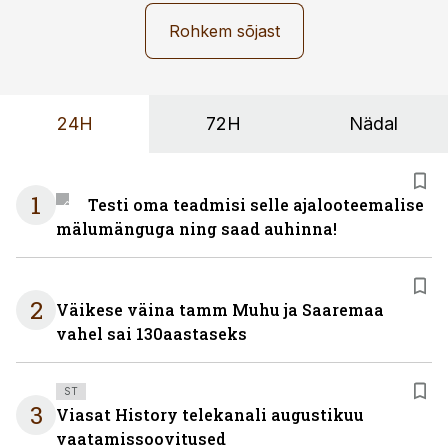
Rohkem sõjast
24H
72H
Nädal
1
Testi oma teadmisi selle ajalooteemalise
mälumänguga ning saad auhinna!
2
Väikese väina tamm Muhu ja Saaremaa
vahel sai 130aastaseks
ST
3
Viasat History telekanali augustikuu
vaatamissoovitused