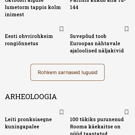
lumetorm tappis kolm
144
inimest
Eesti ohvrirohkeim
Suvepõud toob
rongiõnnetus
Euroopas nähtavale
ajaloolised näljakivid
Rohkem sarnaseid lugusid
ARHEOLOOGIA
Leiti pronksiaegne
100 tükiks purunenud
kuningapalee
Rooma käekaitse on
nüüd taastatud