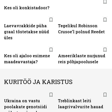
Kes oli konkistadoor?
Laevavrakkide püha
Tegelikul Robinson
graal tõstetakse nüüd
Crusoe’l polnud Reedet
üles
Kes oli ajaloo esimene
Ameeriklaste nurjunud
maadeavastaja?
reis põhjapoolusele
KURITÖÖ JA KARISTUS
Ukraina on vastu
Treblinkast leiti
poolakate genotsiidi
laagrivalvurite hauad