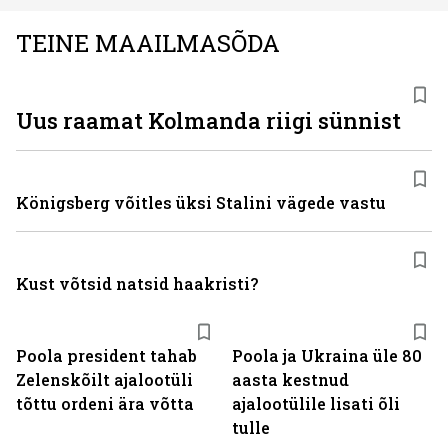
TEINE MAAILMASÕDA
Uus raamat Kolmanda riigi sünnist
Königsberg võitles üksi Stalini vägede vastu
Kust võtsid natsid haakristi?
Poola president tahab
Poola ja Ukraina üle 80
Zelenskõilt ajalootüli
aasta kestnud
tõttu ordeni ära võtta
ajalootülile lisati õli
tulle