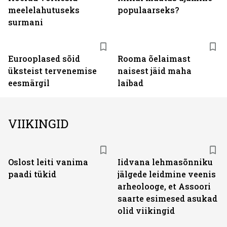
meelelahutuseks
populaarseks?
surmani
Eurooplased sõid
Rooma õelaimast
üksteist tervenemise
naisest jäid maha
eesmärgil
laibad
VIIKINGID
Oslost leiti vanima
Iidvana lehmasõnniku
paadi tükid
jälgede leidmine veenis
arheolooge, et Assoori
saarte esimesed asukad
olid viikingid